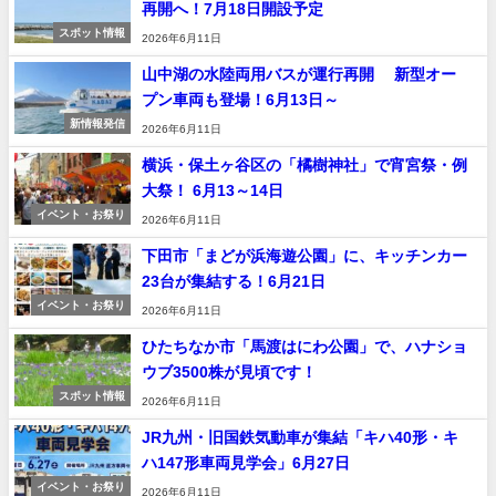
再開へ！7月18日開設予定
スポット情報
2026年6月11日
山中湖の水陸両用バスが運行再開 新型オー
プン車両も登場！6月13日～
新情報発信
2026年6月11日
横浜・保土ヶ谷区の「橘樹神社」で宵宮祭・例
大祭！ 6月13～14日
イベント・お祭り
2026年6月11日
下田市「まどが浜海遊公園」に、キッチンカー
23台が集結する！6月21日
イベント・お祭り
2026年6月11日
ひたちなか市「馬渡はにわ公園」で、ハナショ
ウブ3500株が見頃です！
スポット情報
2026年6月11日
JR九州・旧国鉄気動車が集結「キハ40形・キ
ハ147形車両見学会」6月27日
イベント・お祭り
2026年6月11日