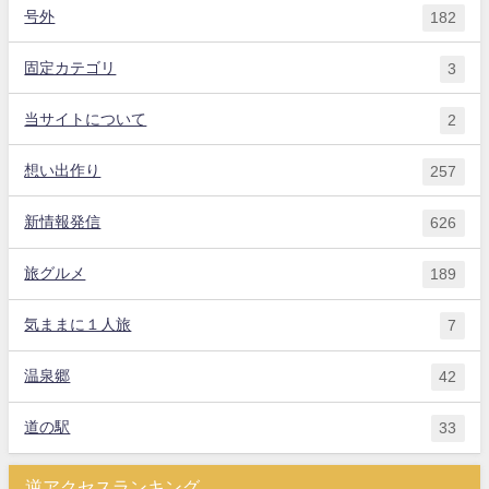
号外
182
固定カテゴリ
3
当サイトについて
2
想い出作り
257
新情報発信
626
旅グルメ
189
気ままに１人旅
7
温泉郷
42
道の駅
33
逆アクセスランキング