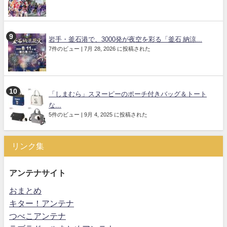
岩手・釜石港で、3000発が夜空を彩る「釜石 納涼...
7件のビュー
|
7月 28, 2026 に投稿された
「しまむら」スヌーピーのポーチ付きバッグ＆トート
な...
5件のビュー
|
9月 4, 2025 に投稿された
リンク集
アンテナサイト
おまとめ
キター！アンテナ
つべこアンテナ