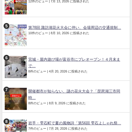
12件のビュー
|
7月 13, 2026 に投稿された
第78回 諏訪湖花火大会に伴い、会場周辺の交通規制...
10件のビュー
|
8月 10, 2026 に投稿された
宮城・屋内遊び場が富谷市にプレオープン！４月末ま
で...
8件のビュー
|
4月 20, 2026 に投稿された
開催都市が知らない、謎の花火大会？「琵琶湖三市同
時...
8件のビュー
|
8月 9, 2026 に投稿された
岩手・雫石町で夏の風物詩「第56回 雫石よしゃれ祭...
7件のビュー
|
7月 28, 2026 に投稿された