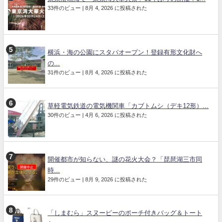
33件のビュー
|
8月 4, 2026 に投稿された
横浜・海の公園にスタバオープン！登録有形文化財へ
の...
31件のビュー
|
8月 4, 2026 に投稿された
草軽電気鉄道の電気機関車「カブトムシ（デキ12形）...
30件のビュー
|
4月 6, 2026 に投稿された
開催都市が知らない、謎の花火大会？「琵琶湖三市同
時...
29件のビュー
|
8月 9, 2026 に投稿された
「しまむら」スヌーピーのポーチ付きバッグ＆トート