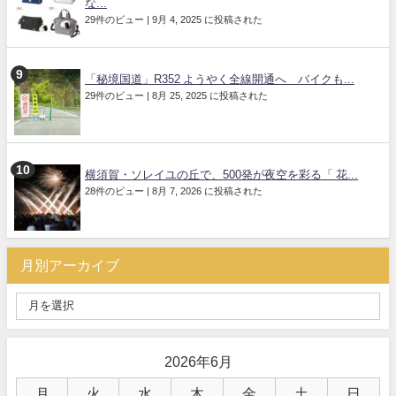
な...
29件のビュー
|
9月 4, 2025 に投稿された
「秘境国道」R352 ようやく全線開通へ バイクも...
29件のビュー
|
8月 25, 2025 に投稿された
横須賀・ソレイユの丘で、500発が夜空を彩る「 花...
28件のビュー
|
8月 7, 2026 に投稿された
月別アーカイブ
2026年6月
月
火
水
木
金
土
日