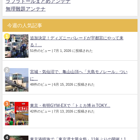
ラブラドールまとめアンテナ
無理難題アンテナ
今週の人気記事
追加決定！ディズニーパレードが宇都宮にやって来
る！...
51件のビュー
|
7月 1, 2026 に投稿された
宮城・気仙沼で、亀山山頂へ「大島モノレール」つい
に...
48件のビュー
|
6月 15, 2026 に投稿された
東京・有明GYM-EXで「トミカ博 in TOKY...
42件のビュー
|
7月 13, 2026 に投稿された
東京港晴海で「東京湾大華火祭」11年ぶりの開催！1...