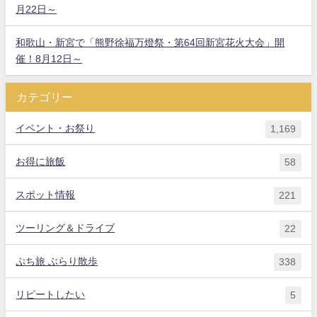
月22日～
和歌山・新宮で「熊野徐福万燈祭・第64回新宮花火大会」開
催！8月12日～
カテゴリー
イベント・お祭り
1,169
お得に旅飯
58
スポット情報
221
ツーリング＆ドライブ
22
ぷち旅 ぶらり散歩
338
リピートしたい
5