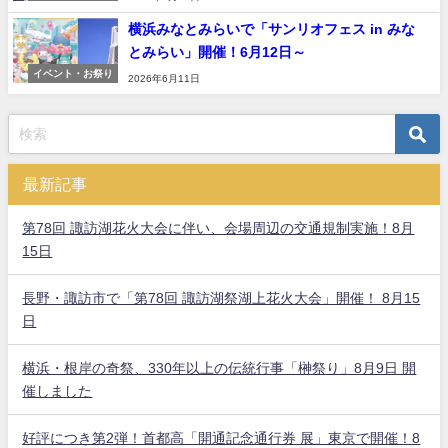
横浜みなとみらいで「サンリオフェス in みな
とみらい」開催！6月12日～
イベント・お祭り
2026年6月11日
最新記事
第78回 諏訪湖花火大会に伴い、会場周辺の交通規制実施！8月
15日
長野・諏訪市で「第78回 諏訪湖祭湖上花火大会」開催！ 8月15
日
横浜・根岸の奇祭、330年以上の伝統行事「榊祭り」8月9日 開
催しました
好評につき第2弾！首都高「開通記念通行券 展」東京で開催！8