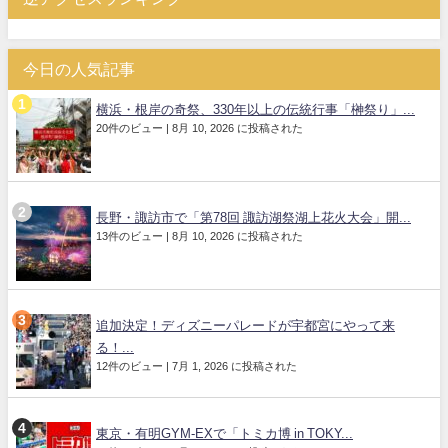
今日の人気記事
横浜・根岸の奇祭、330年以上の伝統行事「榊祭り」...
20件のビュー
|
8月 10, 2026 に投稿された
長野・諏訪市で「第78回 諏訪湖祭湖上花火大会」開...
13件のビュー
|
8月 10, 2026 に投稿された
追加決定！ディズニーパレードが宇都宮にやって来
る！...
12件のビュー
|
7月 1, 2026 に投稿された
東京・有明GYM-EXで「トミカ博 in TOKY...