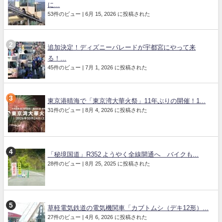
に...
53件のビュー
|
6月 15, 2026 に投稿された
追加決定！ディズニーパレードが宇都宮にやって来
る！...
45件のビュー
|
7月 1, 2026 に投稿された
東京港晴海で「東京湾大華火祭」11年ぶりの開催！1...
31件のビュー
|
8月 4, 2026 に投稿された
「秘境国道」R352 ようやく全線開通へ バイクも...
28件のビュー
|
8月 25, 2025 に投稿された
草軽電気鉄道の電気機関車「カブトムシ（デキ12形）...
27件のビュー
|
4月 6, 2026 に投稿された