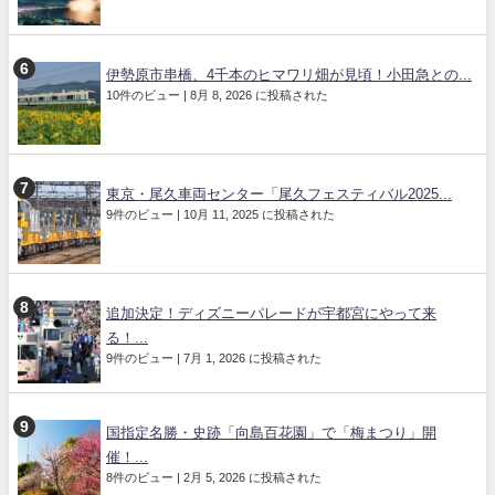
伊勢原市串橋、4千本のヒマワリ畑が見頃！小田急との...
10件のビュー
|
8月 8, 2026 に投稿された
東京・尾久車両センター「尾久フェスティバル2025...
9件のビュー
|
10月 11, 2025 に投稿された
追加決定！ディズニーパレードが宇都宮にやって来
る！...
9件のビュー
|
7月 1, 2026 に投稿された
国指定名勝・史跡「向島百花園」で「梅まつり」開
催！...
8件のビュー
|
2月 5, 2026 に投稿された