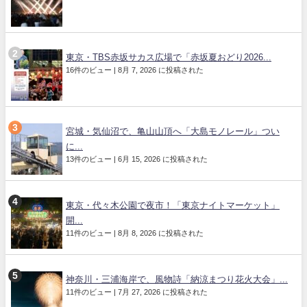
東京・TBS赤坂サカス広場で「赤坂夏おどり2026...
16件のビュー
|
8月 7, 2026 に投稿された
宮城・気仙沼で、亀山山頂へ「大島モノレール」つい
に...
13件のビュー
|
6月 15, 2026 に投稿された
東京・代々木公園で夜市！「東京ナイトマーケット」
開...
11件のビュー
|
8月 8, 2026 に投稿された
神奈川・三浦海岸で、風物詩「納涼まつり花火大会」...
11件のビュー
|
7月 27, 2026 に投稿された