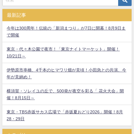
最新記事
今年は300周年！伝統の「新潟まつり」が7日に開幕！8月9日ま
で開催
東京・代々木公園で夜市！「東京ナイトマーケット」開催！
10/21日～
伊勢原市串橋、4千本のヒマワリ畑が見頃！小田急との共演、今
年が見納め！
横須賀・ソレイユの丘で、500発が夜空を彩る「 花火大会」開
催！8月15日～
東京・TBS赤坂サカス広場で「赤坂夏おどり2026」開催！8月
28・29日