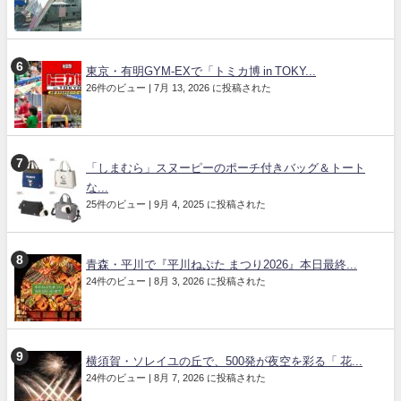
東京・有明GYM-EXで「トミカ博 in TOKY...
26件のビュー
|
7月 13, 2026 に投稿された
「しまむら」スヌーピーのポーチ付きバッグ＆トート
な...
25件のビュー
|
9月 4, 2025 に投稿された
青森・平川で『平川ねぷた まつり2026』本日最終...
24件のビュー
|
8月 3, 2026 に投稿された
横須賀・ソレイユの丘で、500発が夜空を彩る「 花...
24件のビュー
|
8月 7, 2026 に投稿された