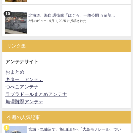
北海道、海自 護衛艦「はぐろ」一般公開 in 留萌...
8件のビュー
|
9月 1, 2025 に投稿された
リンク集
アンテナサイト
おまとめ
キター！アンテナ
つべこアンテナ
ラブラドールまとめアンテナ
無理難題アンテナ
今週の人気記事
宮城・気仙沼で、亀山山頂へ「大島モノレール」つい