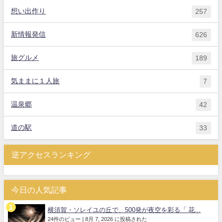
想い出作り
257
新情報発信
626
旅グルメ
189
気ままに１人旅
7
温泉郷
42
道の駅
33
逆アクセスランキング
今日の人気記事
横須賀・ソレイユの丘で、500発が夜空を彩る「 花...
24件のビュー
|
8月 7, 2026 に投稿された