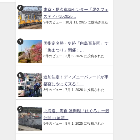
東京・尾久車両センター「尾久フェ
スティバル2025...
9件のビュー
|
10月 11, 2025 に投稿された
国指定名勝・史跡「向島百花園」で
「梅まつり」開催！...
8件のビュー
|
2月 5, 2026 に投稿された
追加決定！ディズニーパレードが宇
都宮にやって来る！...
8件のビュー
|
7月 1, 2026 に投稿された
北海道、海自 護衛艦「はぐろ」一般
公開 in 留萌...
8件のビュー
|
9月 1, 2025 に投稿された