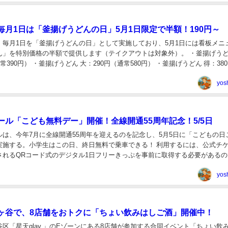
毎月1日は「釜揚げうどんの日」5月1日限定で半額！190円～
、毎月1日を「釜揚げうどんの日」として実施しており、5月1日には看板メニ
ん」を特別価格の半額で提供します（テイクアウトは対象外）。 ・釜揚げう
常390円） ・釜揚げうどん 大：290円（通常580円） ・釜揚げうどん 得：38
 ※東京ドームシティ...
yos
ール「こども無料デー」開催！全線開通55周年記念！5/5日
ルは、今年7月に全線開通55周年を迎えるのを記念し、5月5日に「こどもの日
実施する。小学生はこの日、終日無料で乗車できる！ 利用するには、公式チ
されるQRコード式のデジタル1日フリーきっぷを事前に取得する必要があるの
ぷは当日限定で有効となり、全駅で自由...
yos
ヶ谷で、8店舗をおトクに「ちょい飲みはしご酒」開催中！
区「星天qlay 」のEゾーンにある8店舗が参加する合同イベント「ちょい飲