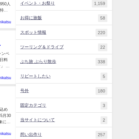
イベント・お祭り
1,159
950人
特別
お得に旅飯
58
hikatsu
スポット情報
220
～
ツーリング＆ドライブ
22
ャンペ
日料
ぷち旅 ぶらり散歩
338
」 ＜
リピートしたい
5
hikatsu
号外
180
固定カテゴリ
3
込め
月30
当サイトについて
2
象に、
hikatsu
想い出作り
257