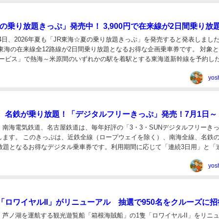
の乗り放題きっぷ」発売中！ 3,900円で在来線が2日間乗り放
24日、2026年夏も「JR東海☆夏の乗り放題きっぷ」を発売すると発表しまし
東海の在来線全12路線が2日間乗り放題となるお得な企画乗車券です。 対象
サービス」で熱海～米原間のいずれかの駅を着駅とする東海道新幹線を予約し
LINEからEX」での予約...
yos
、名鉄が乗り放題！「デジタルフリーきっぷ」発売！7月1日～
、南海電気鉄道、名古屋鉄道は、毎年好評の「3・3・SUNデジタルフリーき
します。 このきっぷは、近鉄全線（ロープウェイを除く）、南海全線、名鉄
り放題となるお得なデジタル乗車券です。利用期間に応じて「連続3日用」と「
が用意されています。 名鉄では、中部...
yos
「ロワイヤルII」がリニューアル 抽選で950名をクルーズに招
、芦ノ湖を運航する観光遊覧船「箱根海賊船」の1隻「ロワイヤルII」をリニ