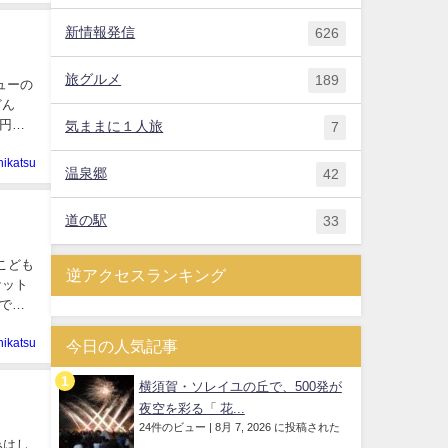
新情報発信
626
旅グルメ
189
ューの
どん
0円
気ままに１人旅
7
hikatsu
温泉郷
42
道の駅
33
こども
逆アクセスランキング
ケット
で注
hikatsu
今日の人気記事
横須賀・ソレイユの丘で、500発が
夜空を彩る「 花...
24件のビュー
|
8月 7, 2026 に投稿された
みはし