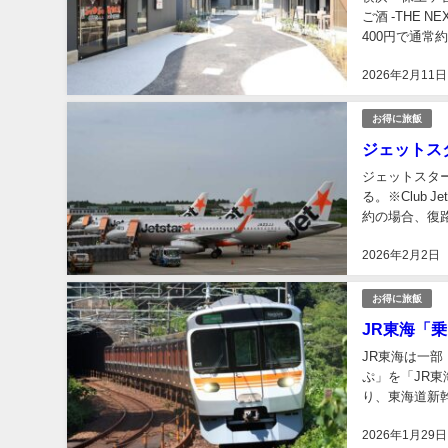
ご酒 ‐THE 
400円で通常
日の「星天q...
2026年2月11日
お得に旅飯
ジェットスタ
ジェットスター
る。※Club 
約の場合、復路
月で、便・座席数
2026年2月2日
お得に旅飯
JR東海「
JR東海は一部
ぷ」を「JR東
り、東海道新幹
日から、利用開始
2026年1月29日