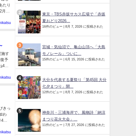
舗あたり
月21
東京・TBS赤坂サカス広場で「赤坂
夏おどり2026...
hikatsu
16件のビュー
|
8月 7, 2026 に投稿された
～
宮城・気仙沼で、亀山山頂へ「大島
モノレール」ついに...
実施す
15件のビュー
|
6月 15, 2026 に投稿された
往復予
4～6
hikatsu
大分を代表する夏祭り「第45回 大分
七夕まつり」開...
12件のビュー
|
8月 7, 2026 に投稿された
びきっ
神奈川・三浦海岸で、風物詩「納涼
加わ
まつり花火大会」...
4月1
11件のビュー
|
7月 27, 2026 に投稿された
hikatsu