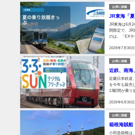
お得に旅飯
JR東海「夏
JR東海は6月
間限定で、JR
のは、「EX
者です。なお、「
2026年7月30日
お得に旅飯
近鉄、南海
近畿日本鉄道
を今年も販売
13駅間が乗
日用」の2種類
2026年6月30日
お得に旅飯
箱根海賊船
小田急箱根は