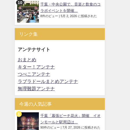
千葉・中央公園で、音楽と飲食のコ
ラボイベントを開催...
8件のビュー
|
5月 2, 2026 に投稿された
リンク集
アンテナサイト
おまとめ
キター！アンテナ
つべこアンテナ
ラブラドールまとめアンテナ
無理難題アンテナ
今週の人気記事
千葉「幕張ビーチ花火」開催 イオ
ンモールと駅周辺は...
90件のビュー
|
7月 27, 2026 に投稿された