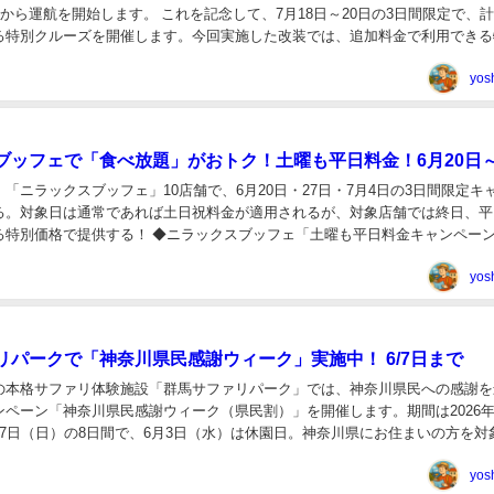
日から運航を開始します。 これを記念して、7月18日～20日の3日間限定で、計
る特別クルーズを開催します。今回実施した改装では、追加料金で利用できる
ジュレッドを基調にしたロココ...
yos
ブッフェで「食べ放題」がおトク！土曜も平日料金！6月20日
「ニラックスブッフェ」10店舗で、6月20日・27日・7月4日の3日間限定キ
る。対象日は通常であれば土日祝料金が適用されるが、対象店舗では終日、平
る特別価格で提供する！ ◆ニラックスブッフェ「土曜も平日料金キャンペーン
北】 ・グランブッフェ イオ...
yos
リパークで「神奈川県民感謝ウィーク」実施中！ 6/7日まで
の本格サファリ体験施設「群馬サファリパーク」では、神奈川県民への感謝を
ペーン「神奈川県民感謝ウィーク（県民割）」を開催します。期間は2026年5
月7日（日）の8日間で、6月3日（水）は休園日。神奈川県にお住まいの方を対
ァリ体験を楽しめます。 神奈川県...
yos