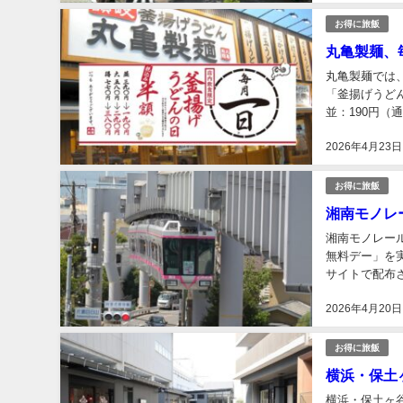
お得に旅飯
丸亀製麺、
丸亀製麺では
「釜揚げうど
並：190円（通
（通常770円）
2026年4月23日
お得に旅飯
湘南モノレ
湘南モノレー
無料デー」を
サイトで配布
意だ。このきっ
2026年4月20日
お得に旅飯
横浜・保土
横浜・保土ヶ谷