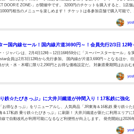
NEXT DOOR E ZONE‐」が開催中です。 3200円のチケットを購入すると、1店
約1000円相当のメニューを楽しめます！ チケットは各参加店舗で購入可能で、2
yos
ー国内線セール！国内線片道3690円～！会員先行2/3日 12時
・ジャパンは、2月4日12時～12日16時59分に「スーパースターセール」を
Jetstar会員は2月3日12時から先行参加。 国内線が片道3,690円～となるほか、
が火・水・木曜に限り2,290円とお得な価格設定だ。 対象搭乗期間はおおむね
...
yos
乗り鉄☆たびきっぷ」に大井川鐵道が仲間入り！17私鉄に強化
「お得なきっぷ」をリニューアルし、人気商品「JR東海＆16私鉄 乗り鉄☆た
海＆17私鉄 乗り鉄☆たびきっぷ」に刷新！ 大井川鐵道が新たに利用エリアに
線で自動改札が利用可能になるなど利便性が向上します。 発売開始は2026年
は2026年4月4日（...
yos