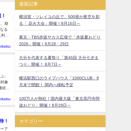
最新記事
題！
横須賀・ソレイユの丘で、500発が夜空を彩
る「 花火大会」開催！8月15日～
た。期
となる
た利用
東京・TBS赤坂サカス広場で「赤坂夏おどり
2026」開催！8月28・29日
hikatsu
大分を代表する夏祭り「第45回 大分七夕ま
つり」開催！ 8月7日～
っぷ」
横浜駅西口のライブハウス「1000CLUB」9
の対象
月末で閉館！ 関内へ移転予定
連続2
100万人が熱狂！国内最大級「東京高円寺阿
hikatsu
波おどり」開催！8月29日～
待！
カテゴリー
ューア