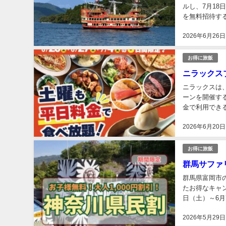
ルし、7月18
を無料招待す
船室を白とルー
2026年6月26日
お得に旅飯
ニラックス
ニラックスは、
ーンを開催す
金で利用でき
実施店舗＞ 【東
2026年6月20日
お得に旅飯
群馬サファ
群馬県富岡市
たお得なキャン
日（土）～6
特別料金でサフ
2026年5月29日