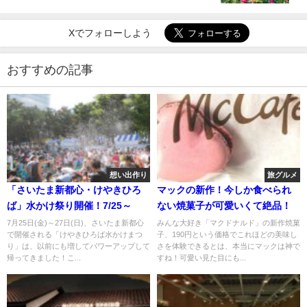
Xでフォローしよう
おすすめの記事
想い出作り
旅グルメ
「さいたま新都心・けやきひろ
マックの新作！今しか食べられ
ば」水かけ祭り開催！7/25～
ない焼菓子が可愛いくて絶品！
7月25日(金)～27日(日)、さいたま新都心
みんな大好き「マクドナルド」の新作焼菓
で開催される「けやきひろば水かけまつ
子、190円という価格でこれほどの美味し
り」は、以前にも増してパワーアップして
さを体験できるとは、本当にマックは神で
帰ってきました！こ...
すね！可愛い見た目にも...