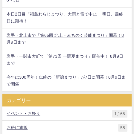
8～9日
本日2日目「福島わらじまつり」大雨と雷で中止！ 明日、最終
日に期待！
岩手・北上市で「第65回 北上・みちのく芸能まつり」開幕！8
月9日まで
岩手・一関市大町で「第73回 一関夏まつり」開催中！ 8月9日
まで
今年は300周年！伝統の「新潟まつり」が7日に開幕！8月9日ま
で開催
カテゴリー
イベント・お祭り
1,165
お得に旅飯
58