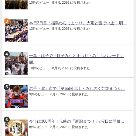
13件のビュー
|
8月 8, 2026 に投稿された
本日2日目「福島わらじまつり」大雨と雷で中止！ 明...
13件のビュー
|
8月 8, 2026 に投稿された
千葉・銚子で「銚子みなとまつり・みこしパレード」
開...
10件のビュー
|
8月 8, 2026 に投稿された
岩手・北上市で「第65回 北上・みちのく芸能まつり...
9件のビュー
|
8月 8, 2026 に投稿された
今年は300周年！伝統の「新潟まつり」が7日に開幕...
8件のビュー
|
8月 8, 2026 に投稿された