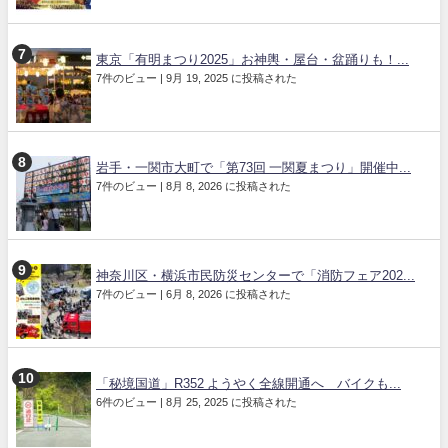
東京「有明まつり2025」お神輿・屋台・盆踊りも！...
7件のビュー
|
9月 19, 2025 に投稿された
岩手・一関市大町で「第73回 一関夏まつり」開催中...
7件のビュー
|
8月 8, 2026 に投稿された
神奈川区・横浜市民防災センターで「消防フェア202...
7件のビュー
|
6月 8, 2026 に投稿された
「秘境国道」R352 ようやく全線開通へ バイクも...
6件のビュー
|
8月 25, 2025 に投稿された