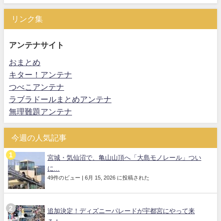
リンク集
アンテナサイト
おまとめ
キター！アンテナ
つべこアンテナ
ラブラドールまとめアンテナ
無理難題アンテナ
今週の人気記事
宮城・気仙沼で、亀山山頂へ「大島モノレール」つい
に...
49件のビュー
|
6月 15, 2026 に投稿された
追加決定！ディズニーパレードが宇都宮にやって来