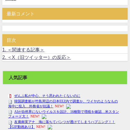
最新コメント
目次
1.
＜関連する記事＞
2.
＜X（旧ツイッター）の反応＞
人気記事