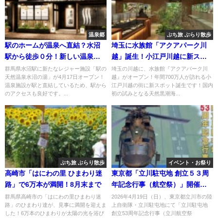
温泉郷
ぷち旅 ぶらり散歩
駅のホームが温泉へ直結？水沼
埼玉に水族館「アクアパーク川
駅から徒歩０分！新しい温泉施
越」誕生！小江戸川越に新スポ
設の魅力とは？
ット
群馬県水沼駅に新たなレジャー施設「駅の
埼玉の川越に、水族館『アクアパーク川
天然温泉水沼の湯」が4月17日オープン！
越』がオープン！年間700万人が訪れる小
温泉施設が駅と直結しているため、駅から
江戸川越の街に新スポット誕生です！国内
のアクセスも良好です。...
初の試みとなる天然黒潮海...
ぷち旅 ぶらり散歩
イベント・お祭り
高崎市「はにわの里 ひまわり迷
東京都「立川駐屯地 創立５３周
路」で6万本が満開！8月末まで
年記念行事（航空祭）」開催！
4/19日
群馬県高崎市の「はにわの里ひまわり迷
2026年4月19日（日）、東京都立川市の陸
路」のひまわり達が、見事に満開を迎えま
上自衛隊・立川駐屯地にて「立川駐屯地
した！6万本のひまわりが太陽の光を浴び
創立53周年記念行事（立川航空祭