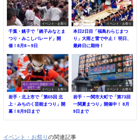
イベント・お祭り
イベント・お祭り
千葉・銚子で「銚子みなとま
本日2日目「福島わらじまつ
つり・みこしパレード」開
り」大雨と雷で中止！ 明日、
催！8月8～9日
最終日に期待！
イベント・お祭り
イベント・お祭り
岩手・北上市で「第65回 北
岩手・一関市大町で「第73回
上・みちのく芸能まつり」開
一関夏まつり」開催中！ 8月
幕！8月9日まで
9日まで
イベント・お祭り
の関連記事