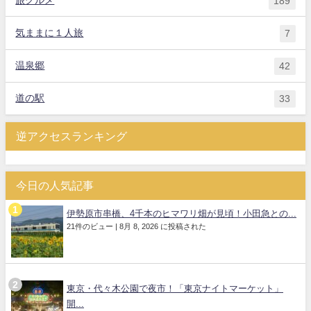
189
気ままに１人旅
7
温泉郷
42
道の駅
33
逆アクセスランキング
今日の人気記事
伊勢原市串橋、4千本のヒマワリ畑が見頃！小田急との...
21件のビュー
|
8月 8, 2026 に投稿された
東京・代々木公園で夜市！「東京ナイトマーケット」
開...