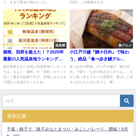
て、まるで黄金の海のような...
2026）」が開催されま...
温泉郷
旅グルメ
箱根、別府を超えた！？2025年
小江戸川越『鰻小日向』で味わ
最新の人気温泉地ランキング
う、絶品「食べ歩き鰻グル
TOP10発表！
メ」！
最近発表された全国人気温泉地ランキング
食べ歩きの聖地、小江戸川越の『鰻小日
では、なんと「箱根」や「別府」がランク
向』で味う「なぎの焼きおにぎりは」、ま
外に！驚きの結果ですが、全国にはまだま
さに食べ歩きグルメの真骨頂。香ばしく焼
だ隠れた名湯がたくさんあ...
き上げられたおにぎりと、乗...
最新記事
千葉・銚子で「銚子みなとまつり・みこしパレード」開催！8月