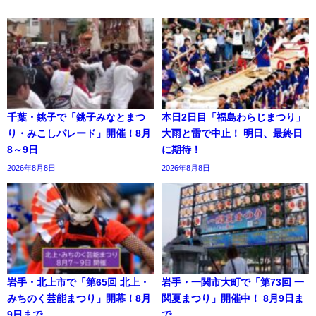
千葉・銚子で「銚子みなとまつ
本日2日目「福島わらじまつり」
り・みこしパレード」開催！8月
大雨と雷で中止！ 明日、最終日
8～9日
に期待！
2026年8月8日
2026年8月8日
岩手・北上市で「第65回 北上・
岩手・一関市大町で「第73回 一
みちのく芸能まつり」開幕！8月
関夏まつり」開催中！ 8月9日ま
9日まで
で