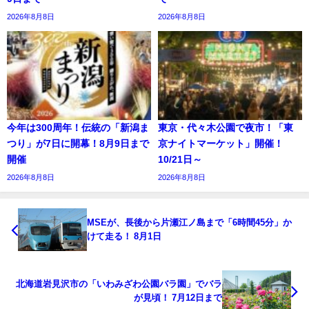
2026年8月8日
2026年8月8日
今年は300周年！伝統の「新潟ま
東京・代々木公園で夜市！「東
つり」が7日に開幕！8月9日まで
京ナイトマーケット」開催！
開催
10/21日～
2026年8月8日
2026年8月8日
MSEが、長後から片瀬江ノ島まで「6時間45分」か
けて走る！ 8月1日
北海道岩見沢市の「いわみざわ公園バラ園」でバラ
が見頃！ 7月12日まで