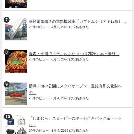
草軽電気鉄道の電気機関車「カブトムシ（デキ12形）...
26件のビュー
|
4月 6, 2026 に投稿された
青森・平川で『平川ねぷた まつり2026』本日最終...
25件のビュー
|
8月 3, 2026 に投稿された
横浜・海の公園にスタバオープン！登録有形文化財へ
の...
25件のビュー
|
8月 4, 2026 に投稿された
「しまむら」スヌーピーのポーチ付きバッグ＆トート
な...
24件のビュー
|
9月 4, 2025 に投稿された