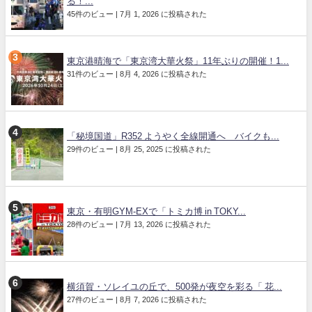
る！...
45件のビュー
|
7月 1, 2026 に投稿された
東京港晴海で「東京湾大華火祭」11年ぶりの開催！1...
31件のビュー
|
8月 4, 2026 に投稿された
「秘境国道」R352 ようやく全線開通へ バイクも...
29件のビュー
|
8月 25, 2025 に投稿された
東京・有明GYM-EXで「トミカ博 in TOKY...
28件のビュー
|
7月 13, 2026 に投稿された
横須賀・ソレイユの丘で、500発が夜空を彩る「 花...
27件のビュー
|
8月 7, 2026 に投稿された