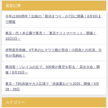
最新記事
今年は300周年！伝統の「新潟まつり」が7日に開幕！8月9日ま
で開催
東京・代々木公園で夜市！「東京ナイトマーケット」開催！
10/21日～
伊勢原市串橋、4千本のヒマワリ畑が見頃！小田急との共演、今
年が見納め！
横須賀・ソレイユの丘で、500発が夜空を彩る「 花火大会」開
催！8月15日～
東京・TBS赤坂サカス広場で「赤坂夏おどり2026」開催！8月
28・29日
カテゴリー