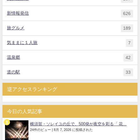
新情報発信
626
旅グルメ
189
気ままに１人旅
7
温泉郷
42
道の駅
33
逆アクセスランキング
今日の人気記事
横須賀・ソレイユの丘で、500発が夜空を彩る「 花...
24件のビュー
|
8月 7, 2026 に投稿された