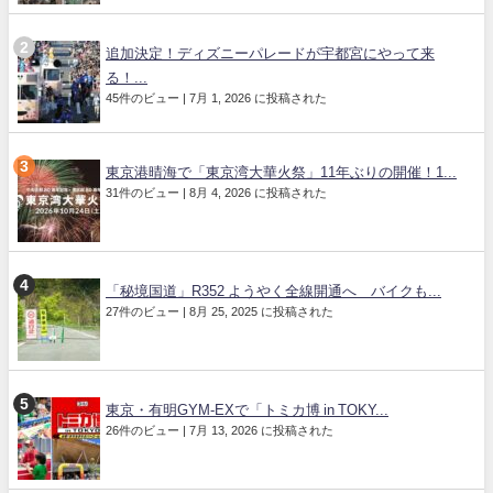
追加決定！ディズニーパレードが宇都宮にやって来
る！...
45件のビュー
|
7月 1, 2026 に投稿された
東京港晴海で「東京湾大華火祭」11年ぶりの開催！1...
31件のビュー
|
8月 4, 2026 に投稿された
「秘境国道」R352 ようやく全線開通へ バイクも...
27件のビュー
|
8月 25, 2025 に投稿された
東京・有明GYM-EXで「トミカ博 in TOKY...
26件のビュー
|
7月 13, 2026 に投稿された