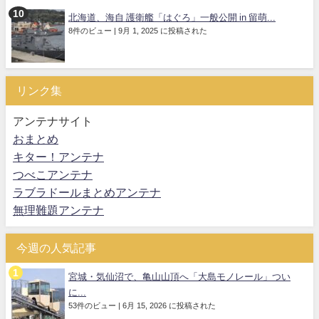
北海道、海自 護衛艦「はぐろ」一般公開 in 留萌...
8件のビュー
|
9月 1, 2025 に投稿された
リンク集
アンテナサイト
おまとめ
キター！アンテナ
つべこアンテナ
ラブラドールまとめアンテナ
無理難題アンテナ
今週の人気記事
宮城・気仙沼で、亀山山頂へ「大島モノレール」つい
に...
53件のビュー
|
6月 15, 2026 に投稿された