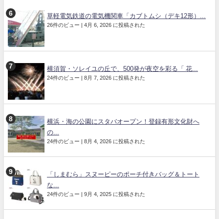
草軽電気鉄道の電気機関車「カブトムシ（デキ12形）...
26件のビュー
|
4月 6, 2026 に投稿された
横須賀・ソレイユの丘で、500発が夜空を彩る「 花...
24件のビュー
|
8月 7, 2026 に投稿された
横浜・海の公園にスタバオープン！登録有形文化財へ
の...
24件のビュー
|
8月 4, 2026 に投稿された
「しまむら」スヌーピーのポーチ付きバッグ＆トート
な...
24件のビュー
|
9月 4, 2025 に投稿された