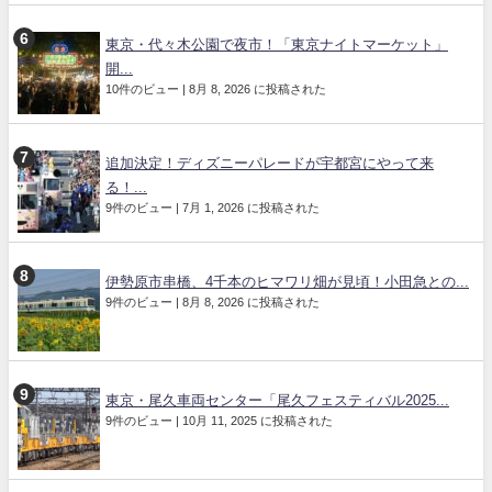
東京・代々木公園で夜市！「東京ナイトマーケット」
開...
10件のビュー
|
8月 8, 2026 に投稿された
追加決定！ディズニーパレードが宇都宮にやって来
る！...
9件のビュー
|
7月 1, 2026 に投稿された
伊勢原市串橋、4千本のヒマワリ畑が見頃！小田急との...
9件のビュー
|
8月 8, 2026 に投稿された
東京・尾久車両センター「尾久フェスティバル2025...
9件のビュー
|
10月 11, 2025 に投稿された