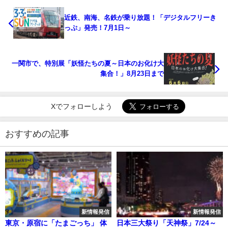
近鉄、南海、名鉄が乗り放題！「デジタルフリーき
っぷ」発売！7月1日～
一関市で、特別展「妖怪たちの夏～日本のお化け大
集合！」8月23日まで
Xでフォローしよう
おすすめの記事
新情報発信
新情報発信
東京・原宿に「たまごっち」 体
日本三大祭り「天神祭」7/24～