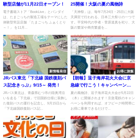
験型店舗が11月22日オープン！
25開催！大阪の夏の風物詩
電子書籍ストア「BookLive」とバンダイ
「天神祭」は、毎年7月24日・25日に大阪
は、たまごっちの製造工場をテーマにした
天満宮で行われる、日本三大祭りの一つで
体験型常設店舗 「たまごっち ふぁくとり
す。平安時代の学者・菅原道真を祀り、大
～！」 を11月...
阪の繁栄や商売繁盛を...
新情報発信
お得に旅飯
JRバス東北「下北線 国鉄復刻バ
【朗報】逗子海岸花火大会に京
ス記念きっぷ」9/15～ 発売！
急線で行こう！キャンペーン実
施中
JRバス東北は、青森県むつ市の陸奥湾沿
夏の風物詩、逗子海岸花火大会が5月22日
いを走る「下北線」で旧国鉄仕様に装飾し
（木）に開催されます！京急電鉄のキャン
た復刻バスの運行を記念し、9月15日から
ペーンを利用すれば、オフピーク時間帯に
「下北線国鉄復刻バス記...
お得に乗車できるだけで...