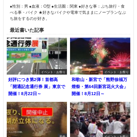
●性別：男 ●血液：O型 ●生活圏：関東 ●好きな事：ぷち旅行・食
べる事・バイク ★好きなバイクや電車で気ままにノープランなぷ
ち旅をするのが好き。
最近書いた記事
イベント・お祭り
イベント・お祭り
好評につき第2弾！首都高
和歌山・新宮で「熊野徐福万
「開通記念通行券 展」東京で
燈祭・第64回新宮花火大会」
開催！8月22日～
開催！8月12日～
号外
イベント・お祭り