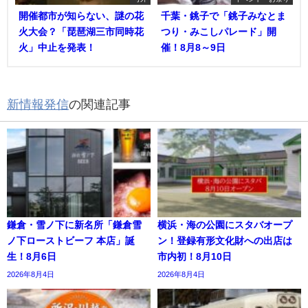
開催都市が知らない、謎の花
千葉・銚子で「銚子みなとま
火大会？「琵琶湖三市同時花
つり・みこしパレード」開
火」中止を発表！
催！8月8～9日
新情報発信
の関連記事
鎌倉・雪ノ下に新名所「鎌倉雪
横浜・海の公園にスタバオープ
ノ下ローストビーフ 本店」誕
ン！登録有形文化財への出店は
生！8月6日
市内初！8月10日
2026年8月4日
2026年8月4日