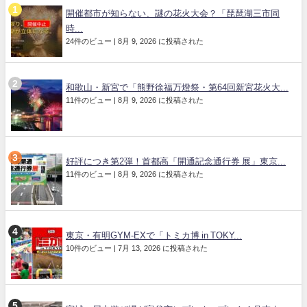
開催都市が知らない、謎の花火大会？「琵琶湖三市同
時...
24件のビュー
|
8月 9, 2026 に投稿された
和歌山・新宮で「熊野徐福万燈祭・第64回新宮花火大...
11件のビュー
|
8月 9, 2026 に投稿された
好評につき第2弾！首都高「開通記念通行券 展」東京...
11件のビュー
|
8月 9, 2026 に投稿された
東京・有明GYM-EXで「トミカ博 in TOKY...
10件のビュー
|
7月 13, 2026 に投稿された