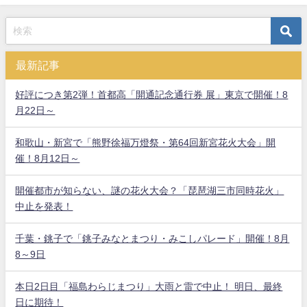
最新記事
好評につき第2弾！首都高「開通記念通行券 展」東京で開催！8
月22日～
和歌山・新宮で「熊野徐福万燈祭・第64回新宮花火大会」開
催！8月12日～
開催都市が知らない、謎の花火大会？「琵琶湖三市同時花火」
中止を発表！
千葉・銚子で「銚子みなとまつり・みこしパレード」開催！8月
8～9日
本日2日目「福島わらじまつり」大雨と雷で中止！ 明日、最終
日に期待！