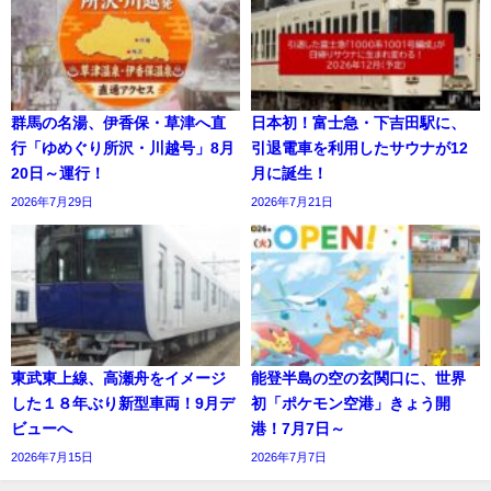
群馬の名湯、伊香保・草津へ直
日本初！富士急・下吉田駅に、
行「ゆめぐり所沢・川越号」8月
引退電車を利用したサウナが12
20日～運行！
月に誕生！
2026年7月29日
2026年7月21日
東武東上線、高瀬舟をイメージ
能登半島の空の玄関口に、世界
した１８年ぶり新型車両！9月デ
初「ポケモン空港」きょう開
ビューへ
港！7月7日～
2026年7月15日
2026年7月7日