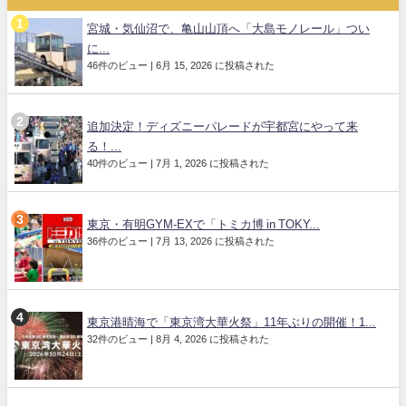
宮城・気仙沼で、亀山山頂へ「大島モノレール」つい
に...
46件のビュー
|
6月 15, 2026 に投稿された
追加決定！ディズニーパレードが宇都宮にやって来
る！...
40件のビュー
|
7月 1, 2026 に投稿された
東京・有明GYM-EXで「トミカ博 in TOKY...
36件のビュー
|
7月 13, 2026 に投稿された
東京港晴海で「東京湾大華火祭」11年ぶりの開催！1...
32件のビュー
|
8月 4, 2026 に投稿された