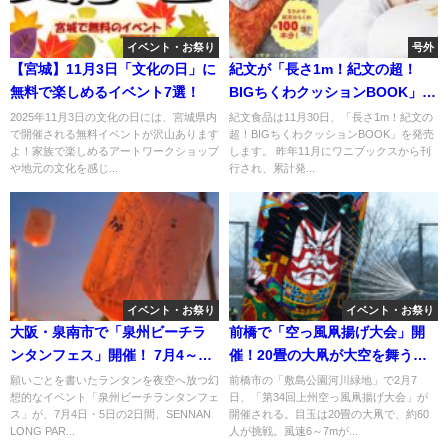
イベント・お祭り
号外
【宮城】11月3日「文化の日」に
紀文が「長さ1m！紀文の超！
無料で楽しめるイベント7選！
BIGちくわクッションBOOK」発
売！11月30日
2025年11月3日の文化の日には、宮城県内
紀文食品は11月30日、「長さ1m！紀文の
で開催される無料イベントが沢山あります
超！BIGちくわクッションBOOK」を発売
よ！家族で楽しめるアートワークショップ
します。 昨年11月にワニブックスから刊
や地元の文化を感じ...
行され、累計発...
イベント・お祭り
イベント・お祭り
大阪・泉南市で「泉州ビーチラ
前橋で「空っ風凧揚げ大会」開
ンタンフェス」開催！ 7月4～5
催！20畳の大凧が大空を舞う！
日
2/7日
願いごとを書いたランタンを夜空へ放つ幻
前橋市の「敷島公園河川緑地」で2月7
想的なイベント「泉州ビーチランタンフェ
日、「第34回上州空っ風凧揚げ大会」が
ス」が、7月4日・5日の2日間、SENNAN
開催される。目玉は20畳の大凧で、約60
LONG PAR...
人が挑戦。風速6～7mが...