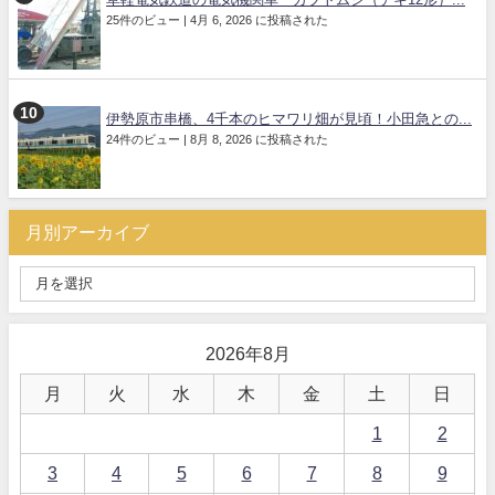
25件のビュー
|
4月 6, 2026 に投稿された
伊勢原市串橋、4千本のヒマワリ畑が見頃！小田急との...
24件のビュー
|
8月 8, 2026 に投稿された
月別アーカイブ
2026年8月
月
火
水
木
金
土
日
1
2
3
4
5
6
7
8
9