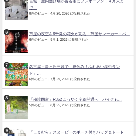
宮城・屋内遊び場が富谷市にプレオープン！４月末ま
で...
8件のビュー
|
4月 20, 2026 に投稿された
芦屋の夜空を6千発の花火が彩る「芦屋サマーカーニバ...
6件のビュー
|
8月 1, 2026 に投稿された
名古屋・星ヶ丘三越で「夏休み！ふれあい昆虫ラン
ド」...
6件のビュー
|
7月 29, 2026 に投稿された
「秘境国道」R352 ようやく全線開通へ バイクも...
5件のビュー
|
8月 25, 2025 に投稿された
「しまむら」スヌーピーのポーチ付きバッグ＆トート