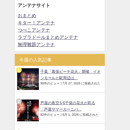
アンテナサイト
おまとめ
キター！アンテナ
つべこアンテナ
ラブラドールまとめアンテナ
無理難題アンテナ
今週の人気記事
千葉「幕張ビーチ花火」開催 イオ
ンモールと駅周辺は...
90件のビュー
|
7月 27, 2026 に投稿された
芦屋の夜空を6千発の花火が彩る
「芦屋サマーカーニバ...
82件のビュー
|
8月 1, 2026 に投稿された