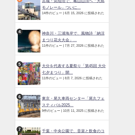
宮城・気仙沼で、亀山山頂へ「大島
モノレール」ついに...
14件のビュー
|
6月 15, 2026 に投稿された
神奈川・三浦海岸で、風物詩「納涼
まつり花火大会」...
11件のビュー
|
7月 27, 2026 に投稿された
大分を代表する夏祭り「第45回 大分
七夕まつり」開...
11件のビュー
|
8月 7, 2026 に投稿された
東京・尾久車両センター「尾久フェ
スティバル2025...
9件のビュー
|
10月 11, 2025 に投稿された
千葉・中央公園で、音楽と飲食のコ