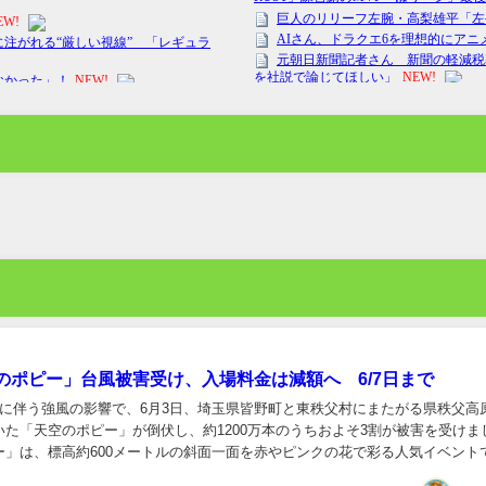
のポピー」台風被害受け、入場料金は減額へ 6/7日まで
近に伴う強風の影響で、6月3日、埼玉県皆野町と東秩父村にまたがる県秩父高
いた「天空のポピー」が倒伏し、約1200万本のうちおよそ3割が被害を受けま
ー」は、標高約600メートルの斜面一面を赤やピンクの花で彩る人気イベント
茂やシカによる食害で開催が見送ら...