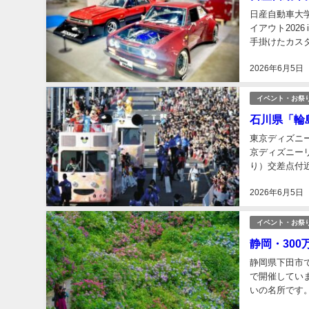
日産自動車大学校は
イアウト202
手掛けたカス
車体整備課...
2026年6月5日
イベント・お祭
石川県「輪
東京ディズニー
京ディズニー
り）交差点付
仲間たちが「ジ
2026年6月5日
イベント・お祭
静岡・30
静岡県下田市で
で開催してい
いの名所です
ら多くの来園者