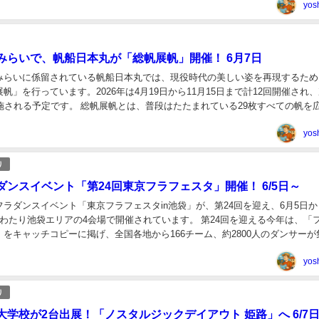
yos
みらいで、帆船日本丸が「総帆展帆」開催！ 6月7日
みらいに係留されている帆船日本丸では、現役時代の美しい姿を再現するため
帆」を行っています。2026年は4月19日から11月15日まで計12回開催され
実施される予定です。 総帆展帆とは、普段はたたまれている29枚すべての帆を
の開閉は機械ではなく、すべて...
yos
り
ダンスイベント「第24回東京フラフェスタ」開催！ 6/5日～
ラダンスイベント「東京フラフェスタin池袋」が、第24回を迎え、6月5日か
にわたり池袋エリアの4会場で開催されています。 第24回を迎える今年は、「
をキャッチコピーに掲げ、全国各地から166チーム、約2800人のダンサーが
ラフェスタin池袋20...
yos
り
大学校が2台出展！「ノスタルジックデイアウト 姫路」へ 6/7