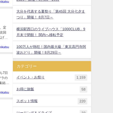
hikatsu
大分を代表する夏祭り「第45回 大分七夕ま
つり」開催！ 8月7日～
、定
横浜駅西口のライブハウス「1000CLUB」9
、次回
月末で閉館！ 関内へ移転予定
広げる
100万人が熱狂！国内最大級「東京高円寺阿
hikatsu
波おどり」開催！8月29日～
カテゴリー
ら7日
イベント・お祭り
1,159
フラの
集結し
お得に旅飯
58
hikatsu
スポット情報
220
日
ツーリング＆ドライブ
22