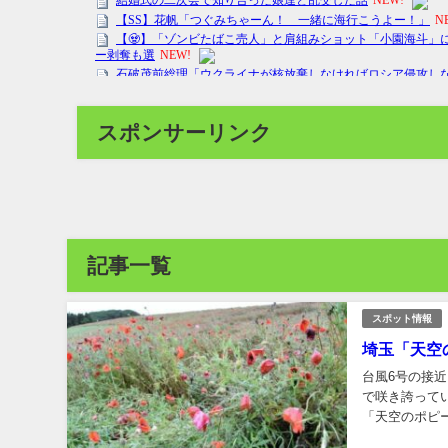
スポンサーリンク
記事一覧
スポット情報
埼玉「天空
台風6号の接
で咲き誇って
「天空のポピ
昨年は雑草の繁