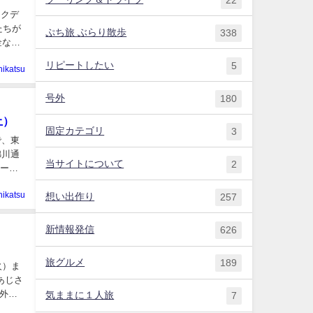
ックデ
たちが
ぷち旅 ぶらり散歩
338
金など
リピートしたい
5
hikatsu
号外
180
土）
固定カテゴリ
3
で、東
錦川通
当サイトについて
2
ニーの
hikatsu
想い出作り
257
新情報発信
626
！
旅グルメ
189
火）ま
あじさ
外か
気ままに１人旅
7