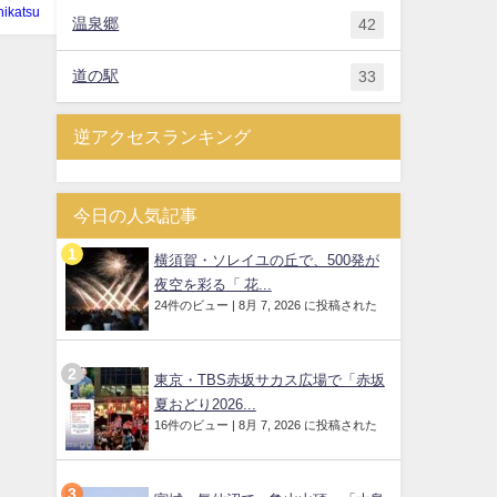
hikatsu
温泉郷
42
道の駅
33
逆アクセスランキング
今日の人気記事
横須賀・ソレイユの丘で、500発が
夜空を彩る「 花...
24件のビュー
|
8月 7, 2026 に投稿された
東京・TBS赤坂サカス広場で「赤坂
夏おどり2026...
16件のビュー
|
8月 7, 2026 に投稿された