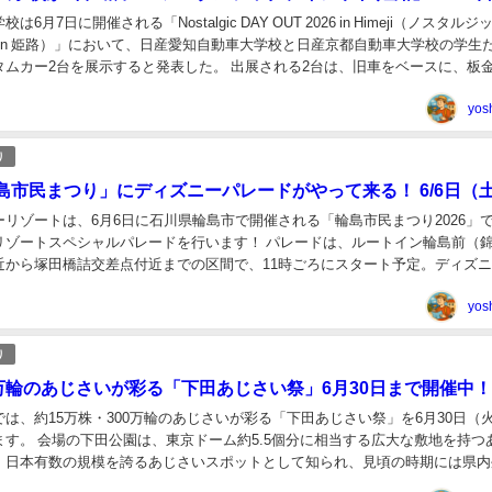
6月7日に開催される「Nostalgic DAY OUT 2026 in Himeji（ノスタルジ
6 in 姫路）」において、日産愛知自動車大学校と日産京都自動車大学校の学生
タムカー2台を展示すると発表した。 出展される2台は、旧車をベースに、板
yos
り
島市民まつり」にディズニーパレードがやって来る！ 6/6日（
リゾートは、6月6日に石川県輪島市で開催される「輪島市民まつり2026」
リゾートスペシャルパレードを行います！ パレードは、ルートイン輪島前（
近から塚田橋詰交差点付近までの区間で、11時ごろにスタート予定。ディズ
ャンボリミッキー！」の音楽に合わせて...
yos
り
0万輪のあじさいが彩る「下田あじさい祭」6月30日まで開催中
は、約15万株・300万輪のあじさいが彩る「下田あじさい祭」を6月30日（
ます。 会場の下田公園は、東京ドーム約5.5個分に相当する広大な敷地を持つ
。日本有数の規模を誇るあじさいスポットとして知られ、見頃の時期には県内
でにぎわいます。 下田公園は、戦...