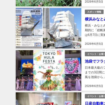
2026年6月5日
スポット情報
横浜みなと
横浜・みなと
期的に「総帆展
は6月7日に
作業のこと。帆
2026年6月5日
イベント・お祭
池袋でフラ
日本最大級のフ
までの3日間
風を池袋から」
ます。 「東京フ
2026年6月5日
イベント・お祭
日産自動車