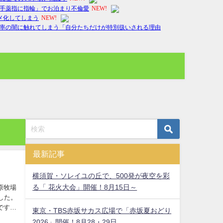
最新記事
横須賀・ソレイユの丘で、500発が夜空を彩
る「 花火大会」開催！8月15日～
原牧場
した。
です。
東京・TBS赤坂サカス広場で「赤坂夏おどり
2026」開催！8月28・29日