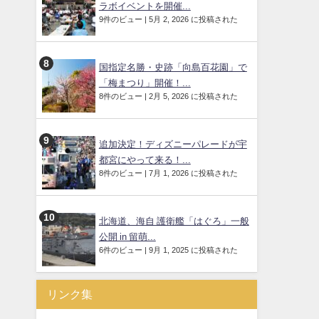
ラボイベントを開催...
9件のビュー
|
5月 2, 2026 に投稿された
国指定名勝・史跡「向島百花園」で
「梅まつり」開催！...
8件のビュー
|
2月 5, 2026 に投稿された
追加決定！ディズニーパレードが宇
都宮にやって来る！...
8件のビュー
|
7月 1, 2026 に投稿された
北海道、海自 護衛艦「はぐろ」一般
公開 in 留萌...
6件のビュー
|
9月 1, 2025 に投稿された
リンク集