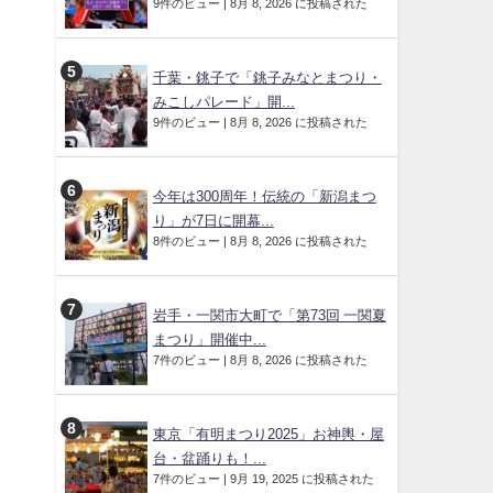
9件のビュー
|
8月 8, 2026 に投稿された
千葉・銚子で「銚子みなとまつり・
みこしパレード」開...
9件のビュー
|
8月 8, 2026 に投稿された
今年は300周年！伝統の「新潟まつ
り」が7日に開幕...
8件のビュー
|
8月 8, 2026 に投稿された
岩手・一関市大町で「第73回 一関夏
まつり」開催中...
7件のビュー
|
8月 8, 2026 に投稿された
東京「有明まつり2025」お神輿・屋
台・盆踊りも！...
7件のビュー
|
9月 19, 2025 に投稿された