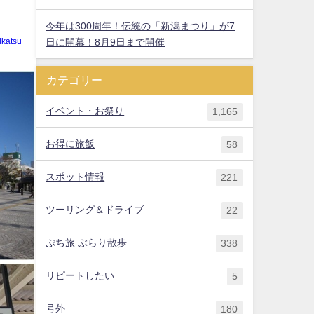
今年は300周年！伝統の「新潟まつり」が7
日に開幕！8月9日まで開催
ikatsu
カテゴリー
イベント・お祭り
1,165
お得に旅飯
58
スポット情報
221
ツーリング＆ドライブ
22
ぷち旅 ぶらり散歩
338
リピートしたい
5
号外
180