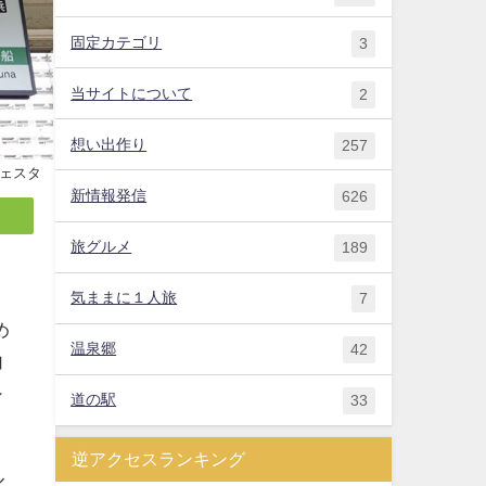
固定カテゴリ
3
当サイトについて
2
想い出作り
257
フェスタ
新情報発信
626
旅グルメ
189
気ままに１人旅
7
め
温泉郷
42
加
ン
道の駅
33
逆アクセスランキング
ル