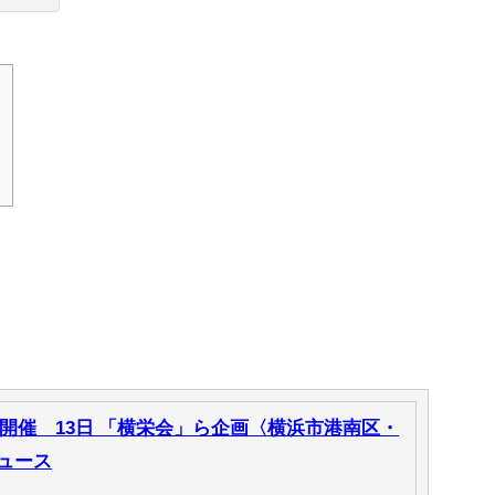
＞
開催 13日 「横栄会」ら企画〈横浜市港南区・
ニュース