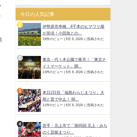
Y
今日の人気記事
ン
伊勢原市串橋、4千本のヒマワリ畑
が見頃！小田急との...
19件のビュー
|
8月 8, 2026 に投稿された
順
東京・代々木公園で夜市！「東京ナ
イトマーケット」開...
13件のビュー
|
8月 8, 2026 に投稿された
本日2日目「福島わらじまつり」大
雨と雷で中止！ 明...
11件のビュー
|
8月 8, 2026 に投稿された
岩手・北上市で「第65回 北上・みち
のく芸能まつり...