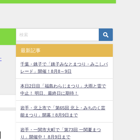
最新記事
千葉・銚子で「銚子みなとまつり・みこしパ
レード」開催！8月8～9日
本日2日目「福島わらじまつり」大雨と雷で
中止！ 明日、最終日に期待！
岩手・北上市で「第65回 北上・みちのく芸
能まつり」開幕！8月9日まで
岩手・一関市大町で「第73回 一関夏まつ
開
り」開催中！ 8月9日まで