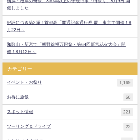
横浜・根岸の奇祭、330年以上の伝統行事「榊祭り」8月9日 開
催しました
好評につき第2弾！首都高「開通記念通行券 展」東京で開催！8
月22日～
和歌山・新宮で「熊野徐福万燈祭・第64回新宮花火大会」開
催！8月12日～
カテゴリー
イベント・お祭り
1,169
お得に旅飯
58
スポット情報
221
ツーリング＆ドライブ
22