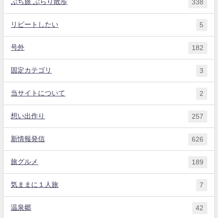
ぷち旅 ぶらり散歩
338
リピートしたい
5
号外
182
固定カテゴリ
3
当サイトについて
2
想い出作り
257
新情報発信
626
旅グルメ
189
気ままに１人旅
7
温泉郷
42