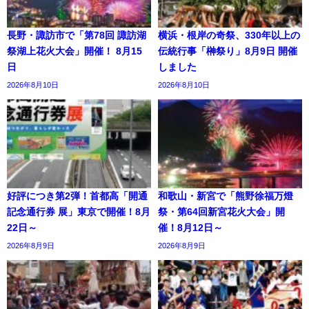
長野・諏訪市で「第78回 諏訪湖
横浜・根岸の奇祭、330年以上の
祭湖上花火大会」開催！ 8月15
伝統行事「榊祭り」8月9日 開催
日
しました
2026年8月10日
2026年8月10日
好評につき第2弾！首都高「開通
和歌山・新宮で「熊野徐福万燈
記念通行券 展」東京で開催！8月
祭・第64回新宮花火大会」開
22日～
催！8月12日～
2026年8月9日
2026年8月9日