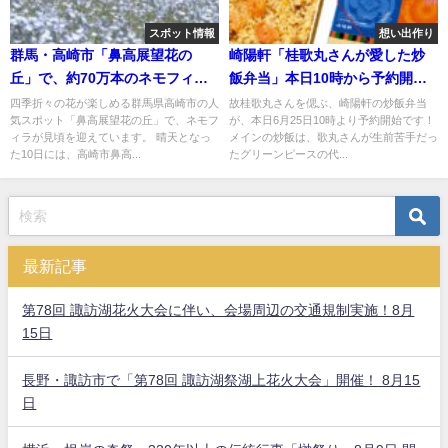
スポット情報
想い出作り
群馬・高崎市「鼻高展望花の
崎陽軒「桂歌丸さんが愛した炒
丘」で、約70万本のネモフィラ
飯弁当」本日10時から予約開
が見頃です！
始！
四季折々の花が楽しめる群馬県高崎市の人
故桂歌丸さんを偲ぶ、崎陽軒の炒飯弁当
気スポット「鼻高展望花の丘」で、ネモフ
が、本日6月25日10時より予約開始です！
ィラが見頃を迎えています。 晴天となっ
メインの炒飯は、歌丸さんが生前苦手だっ
た10日には、高崎市鼻高...
たグリーンピースの代...
最新記事
第78回 諏訪湖花火大会に伴い、会場周辺の交通規制実施！8月
15日
長野・諏訪市で「第78回 諏訪湖祭湖上花火大会」開催！ 8月15
日