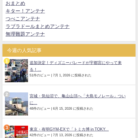
おまとめ
キター！アンテナ
つべこアンテナ
ラブラドールまとめアンテナ
無理難題アンテナ
今週の人気記事
追加決定！ディズニーパレードが宇都宮にやって来
る！...
51件のビュー
|
7月 1, 2026 に投稿された
宮城・気仙沼で、亀山山頂へ「大島モノレール」つい
に...
48件のビュー
|
6月 15, 2026 に投稿された
東京・有明GYM-EXで「トミカ博 in TOKY...
42件のビュー
|
7月 13, 2026 に投稿された