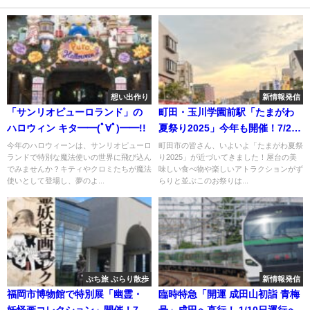
想い出作り
新情報発信
「サンリオピューロランド」の
町田・玉川学園前駅「たまがわ
ハロウィン キタ━━(ﾟ∀ﾟ)━━!!
夏祭り2025」今年も開催！7/25
～
今年のハロウィーンは、サンリオピューロ
町田市の皆さん、いよいよ「たまがわ夏祭
ランドで特別な魔法使いの世界に飛び込ん
り2025」が近づいてきました！屋台の美
でみませんか？キティやクロミたちが魔法
味しい食べ物や楽しいアトラクションがず
使いとして登場し、夢のよ...
らりと並ぶこのお祭りは...
ぷち旅 ぶらり散歩
新情報発信
福岡市博物館で特別展「幽霊・
臨時特急「開運 成田山初詣 青梅