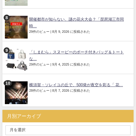
開催都市が知らない、謎の花火大会？「琵琶湖三市同
時...
29件のビュー
|
8月 9, 2026 に投稿された
「しまむら」スヌーピーのポーチ付きバッグ＆トート
な...
29件のビュー
|
9月 4, 2025 に投稿された
横須賀・ソレイユの丘で、500発が夜空を彩る「 花...
28件のビュー
|
8月 7, 2026 に投稿された
月別アーカイブ