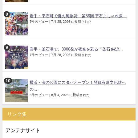
岩手・雫石町で夏の風物詩「第56回 雫石よしゃれ祭...
7件のビュー
|
7月 28, 2026 に投稿された
岩手・釜石港で、3000発が夜空を彩る「釜石 納涼...
7件のビュー
|
7月 28, 2026 に投稿された
横浜・海の公園にスタバオープン！登録有形文化財へ
の...
5件のビュー
|
8月 4, 2026 に投稿された
リンク集
アンテナサイト