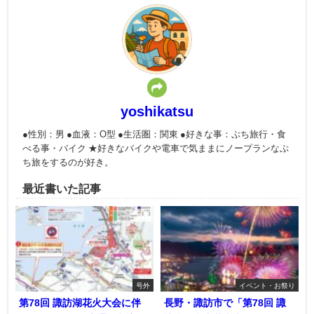
yoshikatsu
●性別：男 ●血液：O型 ●生活圏：関東 ●好きな事：ぷち旅行・食
べる事・バイク ★好きなバイクや電車で気ままにノープランなぷ
ち旅をするのが好き。
最近書いた記事
号外
イベント・お祭り
第78回 諏訪湖花火大会に伴
長野・諏訪市で「第78回 諏