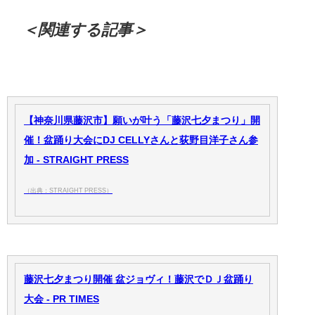
＜関連する記事＞
【神奈川県藤沢市】願いが叶う「藤沢七夕まつり」開
催！盆踊り大会にDJ CELLYさんと荻野目洋子さん参
加 - STRAIGHT PRESS
（出典：STRAIGHT PRESS）
藤沢七夕まつり開催 盆ジョヴィ！藤沢でＤＪ盆踊り
大会 - PR TIMES