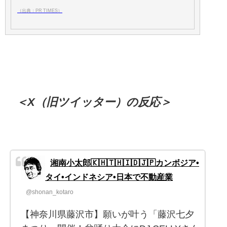
（出典：PR TIMES）
＜X（旧ツイッター）の反応＞
湘南小太郎🇰🇭🇹🇭🇮🇩🇯🇵カンボジア•
タイ•インドネシア•日本で不動産業
@shonan_kotaro
【神奈川県藤沢市】願いが叶う「藤沢七夕