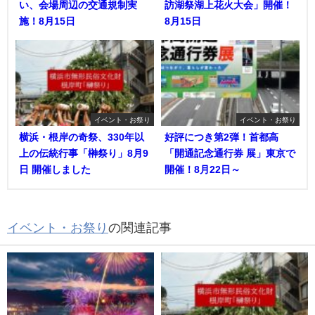
い、会場周辺の交通規制実
訪湖祭湖上花火大会」開催！
施！8月15日
8月15日
イベント・お祭り
イベント・お祭り
横浜・根岸の奇祭、330年以
好評につき第2弾！首都高
上の伝統行事「榊祭り」8月9
「開通記念通行券 展」東京で
日 開催しました
開催！8月22日～
イベント・お祭り
の関連記事