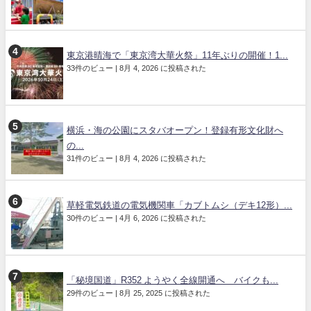
東京港晴海で「東京湾大華火祭」11年ぶりの開催！1...
33件のビュー
|
8月 4, 2026 に投稿された
横浜・海の公園にスタバオープン！登録有形文化財へ
の...
31件のビュー
|
8月 4, 2026 に投稿された
草軽電気鉄道の電気機関車「カブトムシ（デキ12形）...
30件のビュー
|
4月 6, 2026 に投稿された
「秘境国道」R352 ようやく全線開通へ バイクも...
29件のビュー
|
8月 25, 2025 に投稿された