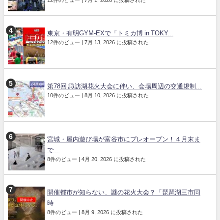
12件のビュー
|
7月 1, 2026 に投稿された
東京・有明GYM-EXで「トミカ博 in TOKY...
12件のビュー
|
7月 13, 2026 に投稿された
第78回 諏訪湖花火大会に伴い、会場周辺の交通規制...
10件のビュー
|
8月 10, 2026 に投稿された
宮城・屋内遊び場が富谷市にプレオープン！４月末ま
で...
8件のビュー
|
4月 20, 2026 に投稿された
開催都市が知らない、謎の花火大会？「琵琶湖三市同
時...
8件のビュー
|
8月 9, 2026 に投稿された