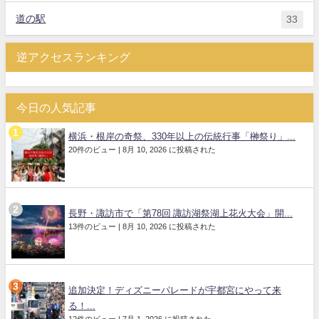
道の駅
33
逆アクセスランキング
今日の人気記事
横浜・根岸の奇祭、330年以上の伝統行事「榊祭り」...
20件のビュー
|
8月 10, 2026 に投稿された
長野・諏訪市で「第78回 諏訪湖祭湖上花火大会」開...
13件のビュー
|
8月 10, 2026 に投稿された
追加決定！ディズニーパレードが宇都宮にやって来
る！...