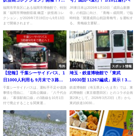
妖怪画コレクション」開催！7月
号」成田へ直行！ 1/10日運行へ
19日～
福岡市早良区にある福岡市博物館で、特別
JR東日本は2026年1月10日「成田山新勝
展「福岡市博物館収蔵 幽霊・妖怪画コレ
寺」の初詣に向け、「青梅～成田間」で臨
クション」が2026年7月19日から9月13日
時特急「開運成田山初詣青梅号」を運転す
まで開催されます...
る。 青梅線主要駅...
号外
スポット情報
【悲報】千葉シーサイドバス、1
埼玉・鉄道博物館で「東武
日1000人利用も 9月末で３路線
10030型 11267編成」展示！3月
廃止へ！
23日～
千葉シーサイドバスは、運転手不足や道路
鉄道博物館（埼玉県さいたま市）では、東
事情を理由に、「花島公園線」「八千代台
武博物館（東京都墨田区）とのコラボ企画
線」「幕張駅南口線」の3路線を10月1日
第2弾として、2026年3月23日（月）から
付で廃止することを関東運...
東武鉄道10030...