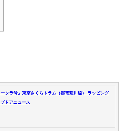
＞
チータラ号』東京さくらトラム（都電荒川線） ラッピング
イブドアニュース