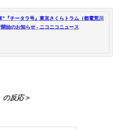
車”『チータラ号』東京さくらトラム（都電荒川
開始のお知らせ - ニコニコニュース
）の反応＞