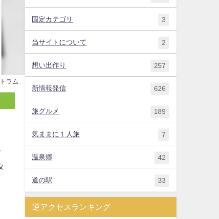
固定カテゴリ
3
当サイトについて
2
想い出作り
257
トラム
新情報発信
626
旅グルメ
189
気ままに１人旅
7
ク
温泉郷
42
タ
道の駅
33
目
逆アクセスランキング
さ