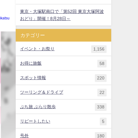
東京・大塚駅南口で「第52回 東京大塚阿波
おどり」開催！8月28日～
ikatsu
カテゴリー
イベント・お祭り
1,156
お得に旅飯
58
スポット情報
220
ツーリング＆ドライブ
22
ぷち旅 ぶらり散歩
338
リピートしたい
5
号外
180