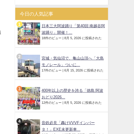
今日の人気記事
日本三大阿波踊り「第40回 南越谷阿
強
波踊り」開催！...
18件のビュー
|
8月 5, 2026 に投稿された
宮城・気仙沼で、亀山山頂へ「大島
モノレール」ついに...
17件のビュー
|
6月 15, 2026 に投稿された
400年以上の歴史を誇る「徳島 阿波
おどり2026...
12件のビュー
|
8月 5, 2026 に投稿された
音鉄必見「轟けVVVFインバー
タ！」EXE未更新車...