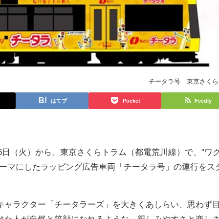
チータラ号 東京さくら
はてブ
Pocket
Feedly
月16日（火）から、東京さくらトラム（都電荒川線）で、"ワ
テーマにしたラッピング広告車両「チータラ号」の運行をス
キャラクター「チータラーズ」を大きくあしらい、思わず
けた人が自然と笑顔になれるような、親しみやすさと楽し