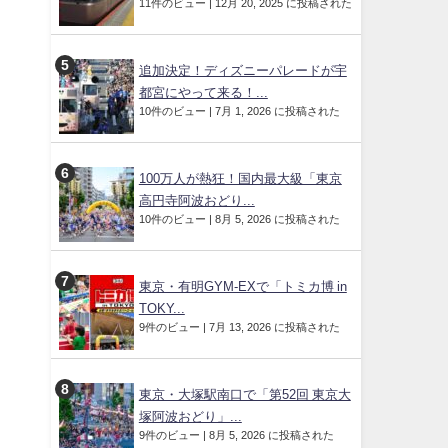
11件のビュー
|
12月 20, 2025 に投稿された
追加決定！ディズニーパレードが宇
都宮にやって来る！...
10件のビュー
|
7月 1, 2026 に投稿された
100万人が熱狂！国内最大級「東京
高円寺阿波おどり...
10件のビュー
|
8月 5, 2026 に投稿された
東京・有明GYM-EXで「トミカ博 in
TOKY...
9件のビュー
|
7月 13, 2026 に投稿された
東京・大塚駅南口で「第52回 東京大
塚阿波おどり」...
9件のビュー
|
8月 5, 2026 に投稿された