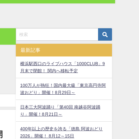
最新記事
横浜駅西口のライブハウス「1000CLUB」9
月末で閉館！ 関内へ移転予定
100万人が熱狂！国内最大級「東京高円寺阿
波おどり」開催！8月29日～
日本三大阿波踊り「第40回 南越谷阿波踊
り」開催！8月21日～
400年以上の歴史を誇る「徳島 阿波おどり
開
2026」開催！ 8月12～15日