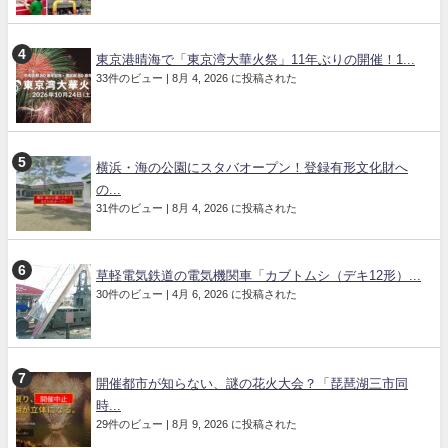
東京港晴海で「東京湾大華火祭」11年ぶりの開催！1...
33件のビュー
|
8月 4, 2026 に投稿された
横浜・海の公園にスタバオープン！登録有形文化財へ
の...
31件のビュー
|
8月 4, 2026 に投稿された
草軽電気鉄道の電気機関車「カブトムシ（デキ12形）...
30件のビュー
|
4月 6, 2026 に投稿された
開催都市が知らない、謎の花火大会？「琵琶湖三市同
時...
29件のビュー
|
8月 9, 2026 に投稿された