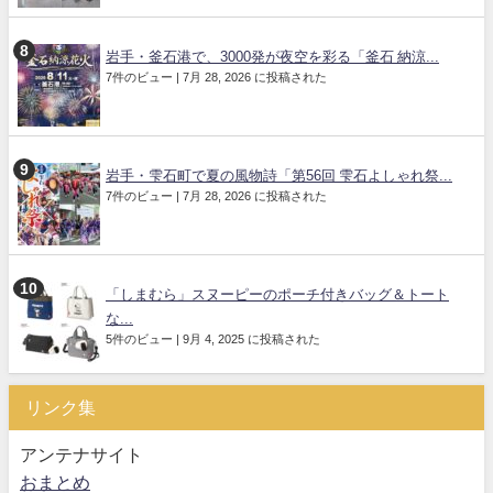
岩手・釜石港で、3000発が夜空を彩る「釜石 納涼...
7件のビュー
|
7月 28, 2026 に投稿された
岩手・雫石町で夏の風物詩「第56回 雫石よしゃれ祭...
7件のビュー
|
7月 28, 2026 に投稿された
「しまむら」スヌーピーのポーチ付きバッグ＆トート
な...
5件のビュー
|
9月 4, 2025 に投稿された
リンク集
アンテナサイト
おまとめ