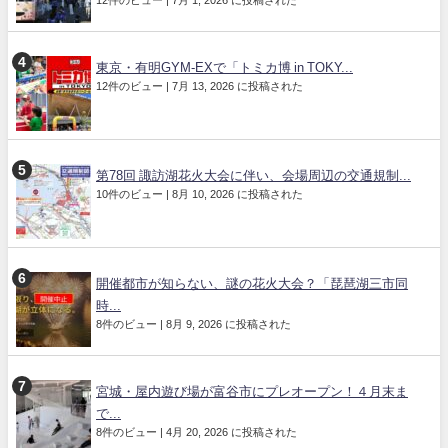
東京・有明GYM-EXで「トミカ博 in TOKY...
12件のビュー
|
7月 13, 2026 に投稿された
第78回 諏訪湖花火大会に伴い、会場周辺の交通規制...
10件のビュー
|
8月 10, 2026 に投稿された
開催都市が知らない、謎の花火大会？「琵琶湖三市同
時...
8件のビュー
|
8月 9, 2026 に投稿された
宮城・屋内遊び場が富谷市にプレオープン！４月末ま
で...
8件のビュー
|
4月 20, 2026 に投稿された