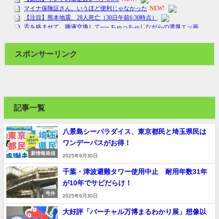
スポンサーリンク
記事一覧
八景島シーパラダイス、東京都民と埼玉県民は
ワンデーパスがお得！
新情報発信
2025年9月30日
千葉・津波避難タワー使用中止 耐用年数31年
が10年でサビだらけ！
号外
2025年9月30日
大好評「バーチャル万博まるわかり展」想像以