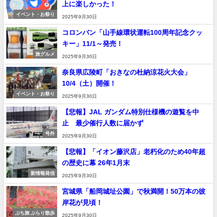
上に楽しかった！
イベント・お祭り
2025年9月30日
コロンバン「山手線環状運転100周年記念クッ
キー」11/1～発売！
旅グルメ
2025年9月30日
奈良県広陵町「おきなの杜納涼花火大会」
10/4（土）開催！
イベント・お祭り
2025年9月30日
【悲報】JAL ガンダム特別仕様機の遊覧を中
止 最少催行人数に届かず
号外
2025年9月30日
【悲報】「イオン藤沢店」老朽化のため40年超
の歴史に幕 26年1月末
新情報発信
2025年9月30日
宮城県「船岡城址公園」で秋満開！50万本の彼
岸花が見頃！
ぷち旅 ぶらり散歩
2025年9月30日