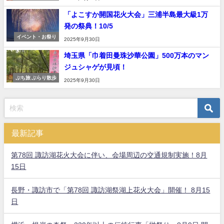
「よこすか開国花火大会」三浦半島最大級1万
発の祭典！10/5
イベント・お祭り
2025年9月30日
埼玉県「巾着田曼珠沙華公園」500万本のマン
ジュシャゲが見頃！
ぷち旅 ぶらり散歩
2025年9月30日
最新記事
第78回 諏訪湖花火大会に伴い、会場周辺の交通規制実施！8月
15日
長野・諏訪市で「第78回 諏訪湖祭湖上花火大会」開催！ 8月15
日