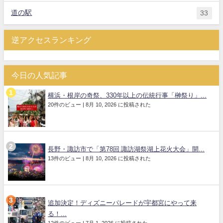
道の駅
33
逆アクセスランキング
今日の人気記事
横浜・根岸の奇祭、330年以上の伝統行事「榊祭り」...
20件のビュー
|
8月 10, 2026 に投稿された
長野・諏訪市で「第78回 諏訪湖祭湖上花火大会」開...
13件のビュー
|
8月 10, 2026 に投稿された
追加決定！ディズニーパレードが宇都宮にやって来
る！...
12件のビュー
|
7月 1, 2026 に投稿された