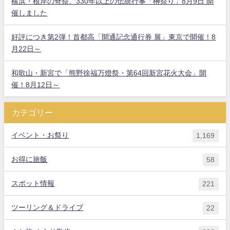
横浜・根岸の奇祭、330年以上の伝統行事「榊祭り」8月9日 開
催しました
好評につき第2弾！首都高「開通記念通行券 展」東京で開催！8
月22日～
和歌山・新宮で「熊野徐福万燈祭・第64回新宮花火大会」開
催！8月12日～
カテゴリー
イベント・お祭り
1,169
お得に旅飯
58
スポット情報
221
ツーリング＆ドライブ
22