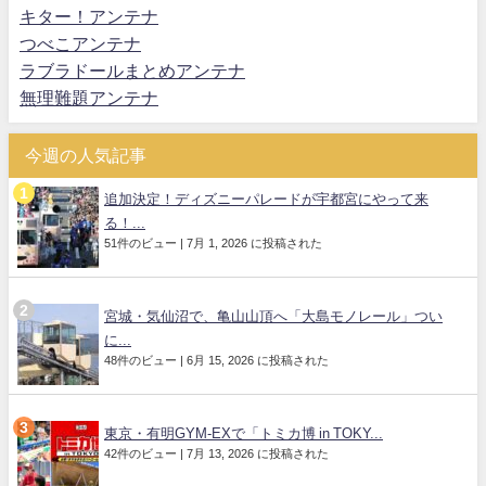
キター！アンテナ
つべこアンテナ
ラブラドールまとめアンテナ
無理難題アンテナ
今週の人気記事
追加決定！ディズニーパレードが宇都宮にやって来
る！...
51件のビュー
|
7月 1, 2026 に投稿された
宮城・気仙沼で、亀山山頂へ「大島モノレール」つい
に...
48件のビュー
|
6月 15, 2026 に投稿された
東京・有明GYM-EXで「トミカ博 in TOKY...
42件のビュー
|
7月 13, 2026 に投稿された