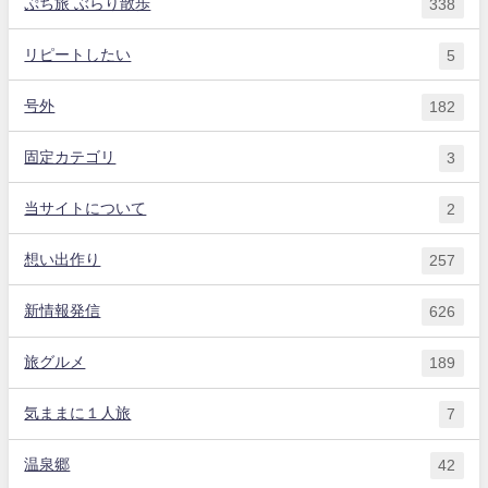
ぷち旅 ぶらり散歩
338
リピートしたい
5
号外
182
固定カテゴリ
3
当サイトについて
2
想い出作り
257
新情報発信
626
旅グルメ
189
気ままに１人旅
7
温泉郷
42