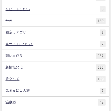
リピートしたい
5
号外
180
固定カテゴリ
3
当サイトについて
2
想い出作り
257
新情報発信
626
旅グルメ
189
気ままに１人旅
7
温泉郷
42