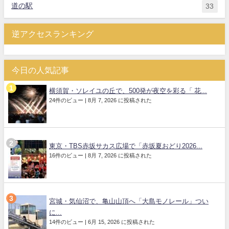
道の駅
33
逆アクセスランキング
今日の人気記事
横須賀・ソレイユの丘で、500発が夜空を彩る「 花...
24件のビュー
|
8月 7, 2026 に投稿された
東京・TBS赤坂サカス広場で「赤坂夏おどり2026...
16件のビュー
|
8月 7, 2026 に投稿された
宮城・気仙沼で、亀山山頂へ「大島モノレール」つい
に...
14件のビュー
|
6月 15, 2026 に投稿された