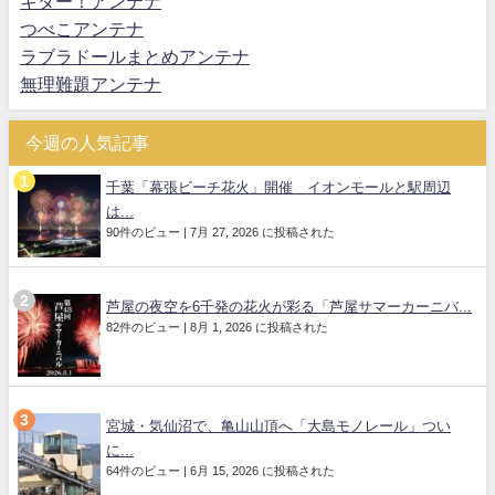
キター！アンテナ
つべこアンテナ
ラブラドールまとめアンテナ
無理難題アンテナ
今週の人気記事
千葉「幕張ビーチ花火」開催 イオンモールと駅周辺
は...
90件のビュー
|
7月 27, 2026 に投稿された
芦屋の夜空を6千発の花火が彩る「芦屋サマーカーニバ...
82件のビュー
|
8月 1, 2026 に投稿された
宮城・気仙沼で、亀山山頂へ「大島モノレール」つい
に...
64件のビュー
|
6月 15, 2026 に投稿された