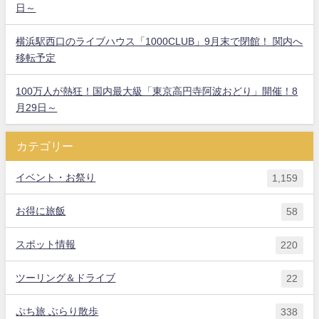
日～
横浜駅西口のライブハウス「1000CLUB」9月末で閉館！ 関内へ
移転予定
100万人が熱狂！国内最大級「東京高円寺阿波おどり」開催！8
月29日～
カテゴリー
イベント・お祭り
1,159
お得に旅飯
58
スポット情報
220
ツーリング＆ドライブ
22
ぷち旅 ぶらり散歩
338