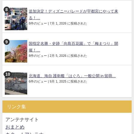
追加決定！ディズニーパレードが宇都宮にやって来
る！...
8件のビュー
|
7月 1, 2026 に投稿された
国指定名勝・史跡「向島百花園」で「梅まつり」開
催！...
8件のビュー
|
2月 5, 2026 に投稿された
北海道、海自 護衛艦「はぐろ」一般公開 in 留萌...
6件のビュー
|
9月 1, 2025 に投稿された
リンク集
アンテナサイト
おまとめ