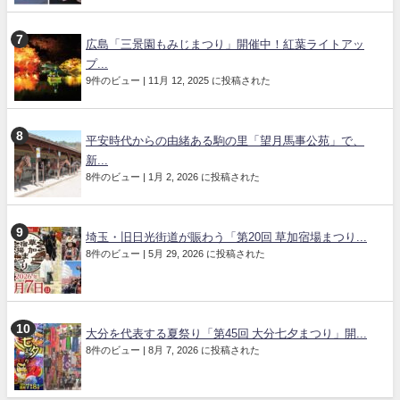
広島「三景園もみじまつり」開催中！紅葉ライトアッ
プ...
9件のビュー
|
11月 12, 2025 に投稿された
平安時代からの由緒ある駒の里「望月馬事公苑」で、
新...
8件のビュー
|
1月 2, 2026 に投稿された
埼玉・旧日光街道が賑わう「第20回 草加宿場まつり...
8件のビュー
|
5月 29, 2026 に投稿された
大分を代表する夏祭り「第45回 大分七夕まつり」開...
8件のビュー
|
8月 7, 2026 に投稿された