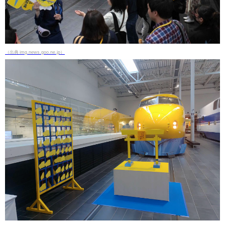
（出典 img.news.goo.ne.jp）