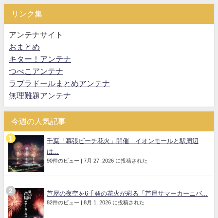
リンク集
アンテナサイト
おまとめ
キター！アンテナ
つべこアンテナ
ラブラドールまとめアンテナ
無理難題アンテナ
今週の人気記事
千葉「幕張ビーチ花火」開催 イオンモールと駅周辺
は...
90件のビュー
|
7月 27, 2026 に投稿された
芦屋の夜空を6千発の花火が彩る「芦屋サマーカーニバ...
82件のビュー
|
8月 1, 2026 に投稿された