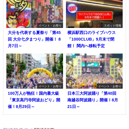
イベント・お祭り
スポット情報
大分を代表する夏祭り「第45
横浜駅西口のライブハウス
回 大分七夕まつり」開催！ 8
「1000CLUB」9月末で閉
月7日～
館！ 関内へ移転予定
イベント・お祭り
イベント・お祭り
100万人が熱狂！国内最大級
日本三大阿波踊り「第40回
「東京高円寺阿波おどり」開
南越谷阿波踊り」開催！8月
催！8月29日～
21日～