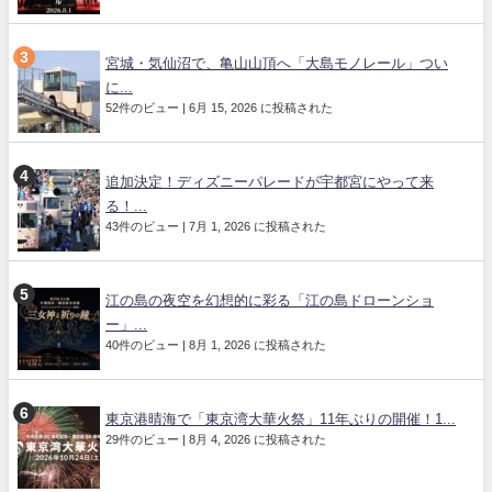
宮城・気仙沼で、亀山山頂へ「大島モノレール」つい
に...
52件のビュー
|
6月 15, 2026 に投稿された
追加決定！ディズニーパレードが宇都宮にやって来
る！...
43件のビュー
|
7月 1, 2026 に投稿された
江の島の夜空を幻想的に彩る「江の島ドローンショ
ー」...
40件のビュー
|
8月 1, 2026 に投稿された
東京港晴海で「東京湾大華火祭」11年ぶりの開催！1...
29件のビュー
|
8月 4, 2026 に投稿された