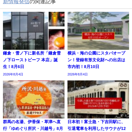
新情報発信
の関連記事
鎌倉・雪ノ下に新名所「鎌倉雪
横浜・海の公園にスタバオープ
ノ下ローストビーフ 本店」誕
ン！登録有形文化財への出店は
生！8月6日
市内初！8月10日
2026年8月4日
2026年8月4日
群馬の名湯、伊香保・草津へ直
日本初！富士急・下吉田駅に、
行「ゆめぐり所沢・川越号」8月
引退電車を利用したサウナが12