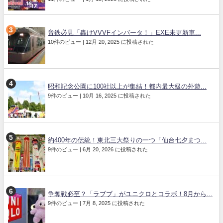
音鉄必見「轟けVVVFインバータ！」EXE未更新車...
10件のビュー
|
12月 20, 2025 に投稿された
昭和記念公園に100社以上が集結！都内最大級の外遊...
9件のビュー
|
10月 16, 2025 に投稿された
約400年の伝統！東北三大祭りの一つ「仙台七夕まつ...
9件のビュー
|
6月 20, 2026 に投稿された
争奪戦必至？「ラブブ」がユニクロとコラボ！8月から...
9件のビュー
|
7月 8, 2025 に投稿された