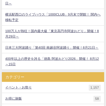
日～
横浜駅西口のライブハウス「1000CLUB」9月末で閉館！ 関内へ
移転予定
100万人が熱狂！国内最大級「東京高円寺阿波おどり」開催！8
月29日～
日本三大阿波踊り「第40回 南越谷阿波踊り」開催！8月21日～
400年以上の歴史を誇る「徳島 阿波おどり2026」開催！ 8月12
～15日
カテゴリー
イベント・お祭り
1,157
お得に旅飯
58