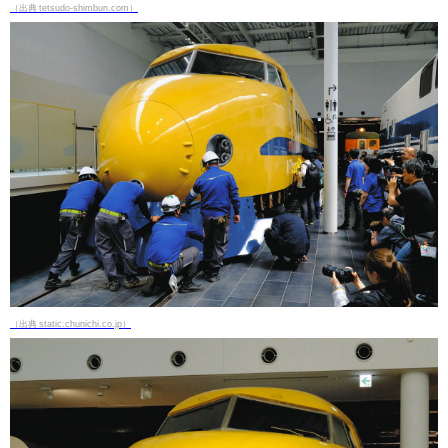
（出典 tetsudo-shimbun.com）
（出典 static.chunichi.co.jp）