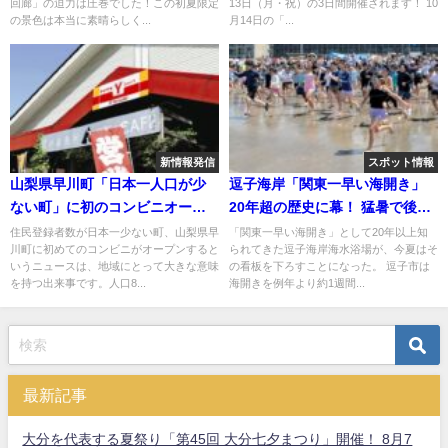
回廊」の迫力は圧巻でした！この初夏限定
13日（月・祝）の3日間開催されます！ 10
の景色は本当に素晴らしく...
月14日の「...
新情報発信
スポット情報
山梨県早川町「日本一人口が少
逗子海岸「関東一早い海開き」
ない町」に初のコンビニオープ
20年超の歴史に幕！ 猛暑で後倒
ン！
しへ
住民登録者数が日本一少ない町、山梨県早
「関東一早い海開き」として20年以上知
川町に初めてのコンビニがオープンすると
られてきた逗子海岸海水浴場が、今夏はそ
いうニュースは、地域にとって大きな意味
の看板を下ろすことになった。 逗子市は
を持つ出来事です。人口8...
海開きを例年より約1週間...
最新記事
大分を代表する夏祭り「第45回 大分七夕まつり」開催！ 8月7