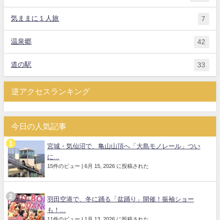
気ままに１人旅
7
温泉郷
42
道の駅
33
逆アクセスランキング
今日の人気記事
宮城・気仙沼で、亀山山頂へ「大島モノレール」つい
に...
15件のビュー
|
6月 15, 2026 に投稿された
羽田空港で、冬に踊る「盆踊り」開催！振袖ショー
も！...
11件のビュー
|
1月 13, 2026 に投稿された