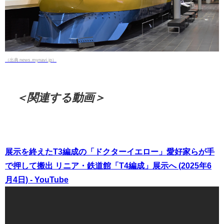
（出典 news.mynavi.jp）
＜関連する動画＞
展示を終えたT3編成の「ドクターイエロー」愛好家らが手
で押して搬出 リニア・鉄道館「T4編成」展示へ (2025年6
月4日) - YouTube