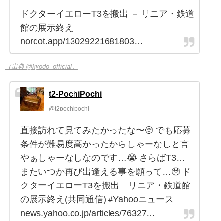
ドクターイエローT3を搬出 － リニア・鉄道
館の展示終え
nordot.app/13029221681803…
（出典 @kyodo_official）
t2-PochiPochi
@t2pochipochi
直接訪れて見てみたかったな〜🥺 でも応募
条件が難易度高かったからしゃーなしと言
やぁしゃーなしなのです…😭 さらばT3…
またいつか再び出逢える事を願って…🥹 ド
クターイエローT3を搬出 リニア・鉄道館
の展示終え(共同通信) #Yahooニュース
news.yahoo.co.jp/articles/76327…