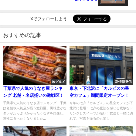
Xでフォローしよう
おすすめの記事
旅グルメ
新情報発信
千葉県で人気のうなぎ屋ランキ
東京・下北沢に「カルピスの星
ング 老舗・名店揃いの激戦区！
空カフェ」期間限定オープン！
千葉県で人気のうなぎ店ランキング！千葉
今年の七夕『カルピス』の星空カフェが下
は老舗や人気店が揃う激戦区、風味豊かな
北沢に登場！七夕の魔法を感じる素敵なド
タレがたっぷりかかったうなぎを想像し、
リンクとスイーツが揃い！友達と一緒に訪
無性に食べたくなりました...
れて、写真を撮るのも楽し...