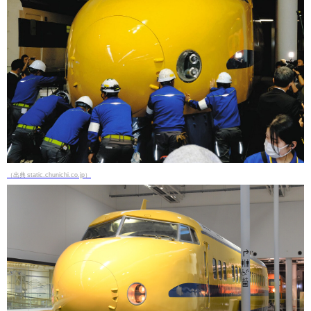
（出典 static.chunichi.co.jp）