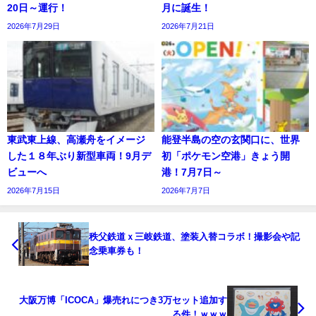
20日～運行！
月に誕生！
2026年7月29日
2026年7月21日
東武東上線、高瀬舟をイメージ
能登半島の空の玄関口に、世界
した１８年ぶり新型車両！9月デ
初「ポケモン空港」きょう開
ビューへ
港！7月7日～
2026年7月15日
2026年7月7日
秩父鉄道ｘ三岐鉄道、塗装入替コラボ！撮影会や記
念乗車券も！
大阪万博「ICOCA」爆売れにつき3万セット追加す
る件！ｗｗｗ