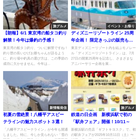
旅グルメ
イベント・お祭り
【朗報】6/1 東京湾の船タコ釣り
ディズニーリゾートライン 25周
解禁！今年は爆釣の予感！
年企画！ 限定きっぷの販売も
7/24日～
東京湾の船タコ釣り、ついに解禁ですね！
東京ディズニーリゾート内を結ぶモノレー
釣り歴の長いひげお爺ちゃんが語るよう
ル「ディズニーリゾートライン」は、7月
に、釣り場や釣具の選び方は、この季節の
27日の開業25周年を記念し、さまざまな
成功に欠かせません。今年は...
アニバーサリー企画を展...
新情報発信
旅グルメ
初夏の雪絶景！八幡平アスピー
鉄道の日企画 新横浜駅で初の
テラインの魅力スポット３選！
「駅弁フェア」開催！10/11～
「八幡平アスピーテライン」が今年も開通
新横浜駅の売店「ギフトキヨスク」で、初
しました。特に、今しか見られない「雪の
の駅弁フェアが2025年10月11日（土）〜