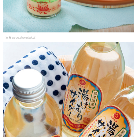
（出典 sp-ao.shortpixel.ai）