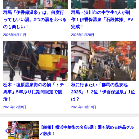
群馬「伊香保温泉」は、何度行
群馬・渋川市の中学生4人が制
ってもいい湯。2つの湯を比べる
作！伊香保温泉「石段体操」PV
のも楽しい！
完成！
2026年4月11日
2026年1月28日
栃木・塩原温泉街の名物「トテ
秋に行きたい「群馬の温泉地
馬車」5年ぶりに期間限定で復
2025」！ 2位「伊香保温泉」1位
活！
は？
2025年12月8日
2025年10月18日
【朗報】横浜中華街の名店6選！通も認める絶品グル
メ散歩！