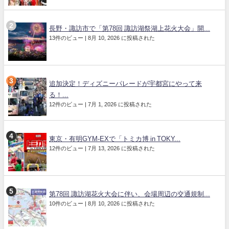
長野・諏訪市で「第78回 諏訪湖祭湖上花火大会」開...
13件のビュー
|
8月 10, 2026 に投稿された
追加決定！ディズニーパレードが宇都宮にやって来
る！...
12件のビュー
|
7月 1, 2026 に投稿された
東京・有明GYM-EXで「トミカ博 in TOKY...
12件のビュー
|
7月 13, 2026 に投稿された
第78回 諏訪湖花火大会に伴い、会場周辺の交通規制...
10件のビュー
|
8月 10, 2026 に投稿された