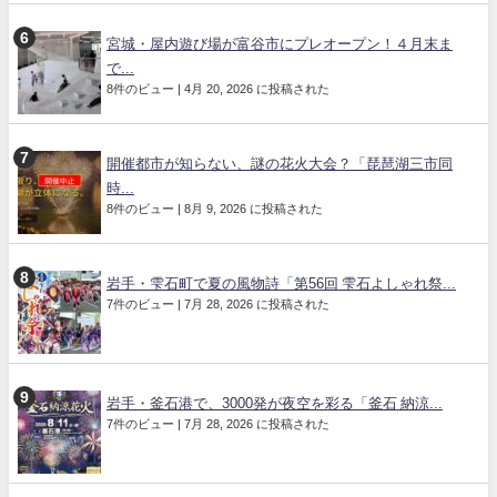
宮城・屋内遊び場が富谷市にプレオープン！４月末ま
で...
8件のビュー
|
4月 20, 2026 に投稿された
開催都市が知らない、謎の花火大会？「琵琶湖三市同
時...
8件のビュー
|
8月 9, 2026 に投稿された
岩手・雫石町で夏の風物詩「第56回 雫石よしゃれ祭...
7件のビュー
|
7月 28, 2026 に投稿された
岩手・釜石港で、3000発が夜空を彩る「釜石 納涼...
7件のビュー
|
7月 28, 2026 に投稿された