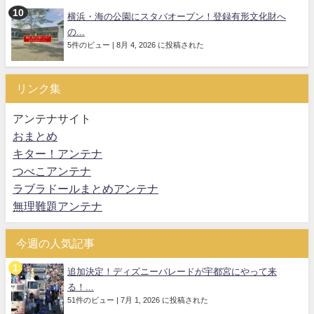
横浜・海の公園にスタバオープン！登録有形文化財へ
の...
5件のビュー
|
8月 4, 2026 に投稿された
リンク集
アンテナサイト
おまとめ
キター！アンテナ
つべこアンテナ
ラブラドールまとめアンテナ
無理難題アンテナ
今週の人気記事
追加決定！ディズニーパレードが宇都宮にやって来
る！...
51件のビュー
|
7月 1, 2026 に投稿された