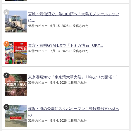
宮城・気仙沼で、亀山山頂へ「大島モノレール」つい
に...
48件のビュー
|
6月 15, 2026 に投稿された
東京・有明GYM-EXで「トミカ博 in TOKY...
42件のビュー
|
7月 13, 2026 に投稿された
東京港晴海で「東京湾大華火祭」11年ぶりの開催！1...
33件のビュー
|
8月 4, 2026 に投稿された
横浜・海の公園にスタバオープン！登録有形文化財へ
の...
31件のビュー
|
8月 4, 2026 に投稿された