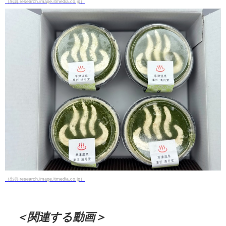
（出典 research.image.itmedia.co.jp）
（出典 research.image.itmedia.co.jp）
＜関連する動画＞