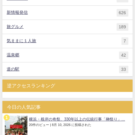
新情報発信
626
旅グルメ
189
気ままに１人旅
7
温泉郷
42
道の駅
33
逆アクセスランキング
今日の人気記事
横浜・根岸の奇祭、330年以上の伝統行事「榊祭り」...
20件のビュー
|
8月 10, 2026 に投稿された