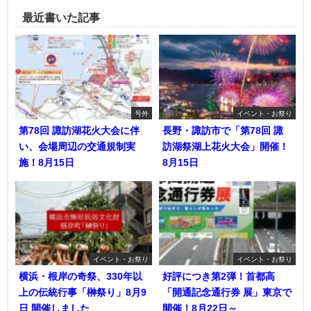
最近書いた記事
号外
イベント・お祭り
第78回 諏訪湖花火大会に伴
長野・諏訪市で「第78回 諏
い、会場周辺の交通規制実
訪湖祭湖上花火大会」開催！
施！8月15日
8月15日
イベント・お祭り
イベント・お祭り
横浜・根岸の奇祭、330年以
好評につき第2弾！首都高
上の伝統行事「榊祭り」8月9
「開通記念通行券 展」東京で
日 開催しました
開催！8月22日～