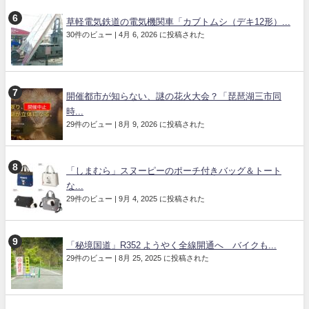
草軽電気鉄道の電気機関車「カブトムシ（デキ12形）...
30件のビュー
|
4月 6, 2026 に投稿された
開催都市が知らない、謎の花火大会？「琵琶湖三市同
時...
29件のビュー
|
8月 9, 2026 に投稿された
「しまむら」スヌーピーのポーチ付きバッグ＆トート
な...
29件のビュー
|
9月 4, 2025 に投稿された
「秘境国道」R352 ようやく全線開通へ バイクも...
29件のビュー
|
8月 25, 2025 に投稿された