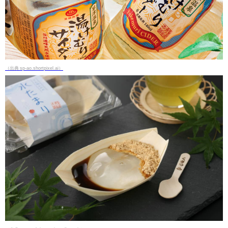
（出典 sp-ao.shortpixel.ai）