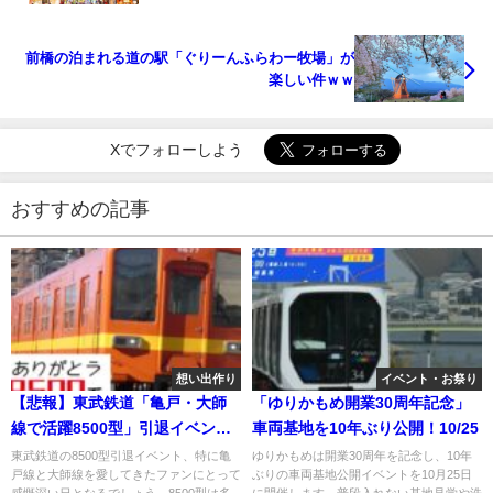
前橋の泊まれる道の駅「ぐりーんふらわー牧場」が
楽しい件ｗｗ
Xでフォローしよう
おすすめの記事
想い出作り
イベント・お祭り
【悲報】東武鉄道「亀戸・大師
「ゆりかもめ開業30周年記念」
線で活躍8500型」引退イベン
車両基地を10年ぶり公開！10/25
ト！
東武鉄道の8500型引退イベント、特に亀
ゆりかもめは開業30周年を記念し、10年
戸線と大師線を愛してきたファンにとって
ぶりの車両基地公開イベントを10月25日
感慨深い日となるでしょう。8500型は多
に開催します。普段入れない基地見学や洗