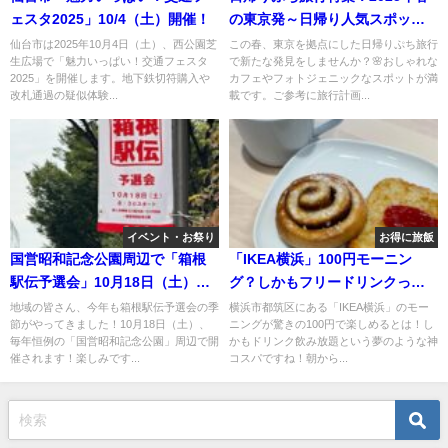
ェスタ2025」10/4（土）開催！
の東京発～日帰り人気スポッ
ト！！
仙台市は2025年10月4日（土）、西公園芝
この春、東京を拠点にした日帰りぷち旅行
生広場で「魅力いっぱい！交通フェスタ
で新たな発見をしませんか？🌸おしゃれな
2025」を開催します。地下鉄切符購入や
カフェやフォトジェニックなスポットが満
改札通過の疑似体験...
載です。ご参考に旅行計画...
イベント・お祭り
お得に旅飯
国営昭和記念公園周辺で「箱根
「IKEA横浜」100円モーニン
駅伝予選会」10月18日（土）開
グ？しかもフリードリンクっ
催！
て！ｗｗｗ
地域の皆さん、今年も箱根駅伝予選会の季
横浜市都筑区にある「IKEA横浜」のモー
節がやってきました！10月18日（土）、
ニングが驚きの100円で楽しめるとは！し
毎年恒例の「国営昭和記念公園」周辺で開
かもドリンク飲み放題という夢のような神
催されます！楽しみです...
コスパですね！朝から...