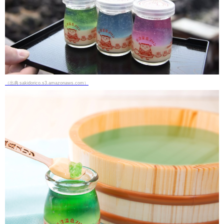
（出典 sakidorico.s3.amazonaws.com）