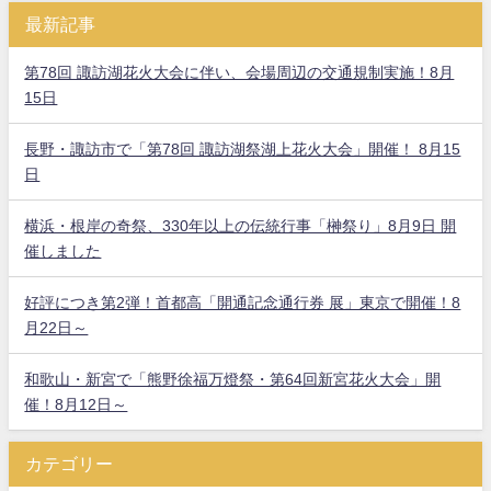
最新記事
第78回 諏訪湖花火大会に伴い、会場周辺の交通規制実施！8月
15日
長野・諏訪市で「第78回 諏訪湖祭湖上花火大会」開催！ 8月15
日
横浜・根岸の奇祭、330年以上の伝統行事「榊祭り」8月9日 開
催しました
好評につき第2弾！首都高「開通記念通行券 展」東京で開催！8
月22日～
和歌山・新宮で「熊野徐福万燈祭・第64回新宮花火大会」開
催！8月12日～
カテゴリー