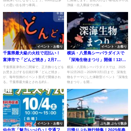
くの思い出を持つ車両...
浄線・出入庫線での体...
イベント・お祭り
イベント・お祭り
千葉県最大級の火柱で厄払い！
横浜・八景島シーパラダイスで
富津市で「どんど焼き」2月7日
「深海生物まつり」開催！12/26
開催！
日～
千葉県富津市の二間塚で、正月飾りなどを
横浜・八景島シーパラダイスでは、2025
お焚き上げする伝統行事「どんど焼き」
年12月26日～2026年3月1日まで、深海生
が、毎年恒例のイベント形式で開催され
物をテーマにした体験型イベント「深海生
る。千葉県最大級とされる約1...
物まつり」を開...
イベント・お祭り
ぷち旅 ぶらり散歩
仙台市「魅力いっぱい！交通フ
日帰りぷち旅行特集！2025年春