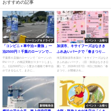
おすすめの記事
ツーリング＆ドライブ
イベント・お祭り
「コンビニ＋車中泊＝最強 」一
加須市、キサイフーズはなさき
泊2500円！千葉のローソンで実
ふれあいパークで「春まつり」
験開始！
開催！3月7日～
千葉県６店舗のローソンで「ローソンの
埼玉県加須市水深の「キサイフーズはなさ
RVパーク」の検証実験がスタートしまし
きふれあいパーク」（旧・加須はなさき公
た。1泊2500円という驚きの価格で車中泊
園）で、2026年3月7日・8日に恒例の「春
ができるなんて、まさに...
まつり」が開催され...
新情報発信
イベント・お祭り
横浜の花火火災、海上保安庁最
大阪・阪急うめだ本店で「くま