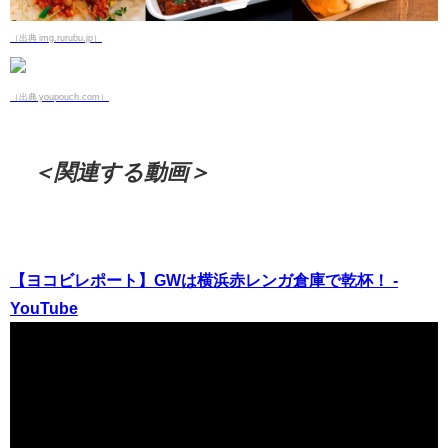
（出典 img.rurubu.jp）
（出典 youpouch.com）
＜関連する動画＞
【ヨコビレポート】GWは横浜赤レンガ倉庫で乾杯！ -
YouTube