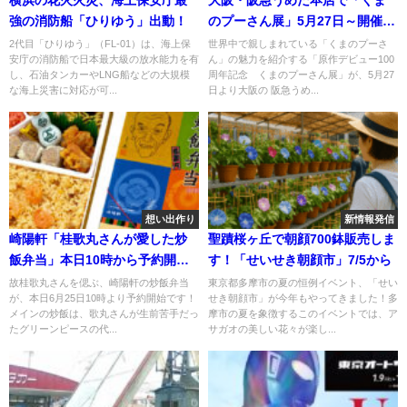
強の消防船「ひりゆう」出動！
のプーさん展」5月27日～開催し
ます！
2代目「ひりゆう」（FL-01）は、海上保
世界中で親しまれている「くまのプーさ
安庁の消防船で日本最大級の放水能力を有
ん」の魅力を紹介する「原作デビュー100
し、石油タンカーやLNG船などの大規模
周年記念 くまのプーさん展」が、5月27
な海上災害に対応が可...
日より大阪の 阪急うめ...
想い出作り
新情報発信
崎陽軒「桂歌丸さんが愛した炒
聖蹟桜ヶ丘で朝顔700鉢販売しま
飯弁当」本日10時から予約開
す！「せいせき朝顔市」7/5から
始！
故桂歌丸さんを偲ぶ、崎陽軒の炒飯弁当
東京都多摩市の夏の恒例イベント、「せい
が、本日6月25日10時より予約開始です！
せき朝顔市」が今年もやってきました！多
メインの炒飯は、歌丸さんが生前苦手だっ
摩市の夏を象徴するこのイベントでは、ア
たグリーンピースの代...
サガオの美しい花々が楽し...