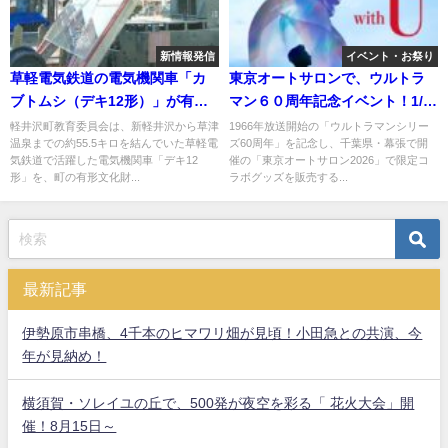
新情報発信
イベント・お祭り
草軽電気鉄道の電気機関車「カ
東京オートサロンで、ウルトラ
ブトムシ（デキ12形）」が有形
マン６０周年記念イベント！1/9
文化財に！
日～
軽井沢町教育委員会は、新軽井沢から草津
1966年放送開始の「ウルトラマンシリー
温泉までの約55.5キロを結んでいた草軽電
ズ60周年」を記念し、千葉県・幕張で開
気鉄道で活躍した電気機関車「デキ12
催の「東京オートサロン2026」で限定コ
形」を、町の有形文化財...
ラボグッズを販売する...
最新記事
伊勢原市串橋、4千本のヒマワリ畑が見頃！小田急との共演、今
年が見納め！
横須賀・ソレイユの丘で、500発が夜空を彩る「 花火大会」開
催！8月15日～