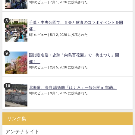
9件のビュー
|
7月 1, 2026 に投稿された
千葉・中央公園で、音楽と飲食のコラボイベントを開
催...
8件のビュー
|
5月 2, 2026 に投稿された
国指定名勝・史跡「向島百花園」で「梅まつり」開
催！...
8件のビュー
|
2月 5, 2026 に投稿された
北海道、海自 護衛艦「はぐろ」一般公開 in 留萌...
8件のビュー
|
9月 1, 2025 に投稿された
リンク集
アンテナサイト