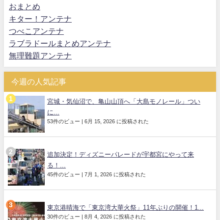
おまとめ
キター！アンテナ
つべこアンテナ
ラブラドールまとめアンテナ
無理難題アンテナ
今週の人気記事
宮城・気仙沼で、亀山山頂へ「大島モノレール」つい
に...
53件のビュー
|
6月 15, 2026 に投稿された
追加決定！ディズニーパレードが宇都宮にやって来
る！...
45件のビュー
|
7月 1, 2026 に投稿された
東京港晴海で「東京湾大華火祭」11年ぶりの開催！1...
30件のビュー
|
8月 4, 2026 に投稿された