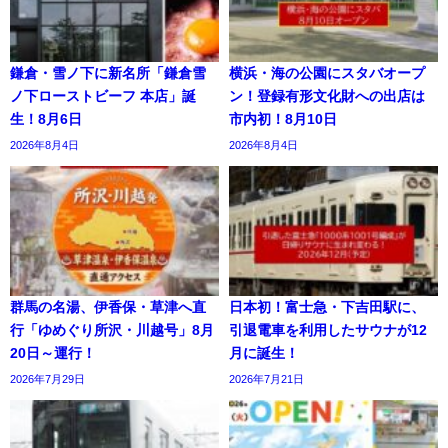
鎌倉・雪ノ下に新名所「鎌倉雪
横浜・海の公園にスタバオープ
ノ下ローストビーフ 本店」誕
ン！登録有形文化財への出店は
生！8月6日
市内初！8月10日
2026年8月4日
2026年8月4日
群馬の名湯、伊香保・草津へ直
日本初！富士急・下吉田駅に、
行「ゆめぐり所沢・川越号」8月
引退電車を利用したサウナが12
20日～運行！
月に誕生！
2026年7月29日
2026年7月21日