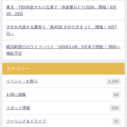
東京・TBS赤坂サカス広場で「赤坂夏おどり2026」開催！8月
28・29日
大分を代表する夏祭り「第45回 大分七夕まつり」開催！ 8月7
日～
横浜駅西口のライブハウス「1000CLUB」9月末で閉館！ 関内へ
移転予定
カテゴリー
イベント・お祭り
1,159
お得に旅飯
58
スポット情報
220
ツーリング＆ドライブ
22