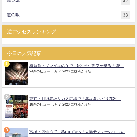
温泉郷
42
道の駅
33
逆アクセスランキング
今日の人気記事
横須賀・ソレイユの丘で、500発が夜空を彩る「 花...
24件のビュー
|
8月 7, 2026 に投稿された
東京・TBS赤坂サカス広場で「赤坂夏おどり2026...
16件のビュー
|
8月 7, 2026 に投稿された
宮城・気仙沼で、亀山山頂へ「大島モノレール」つい