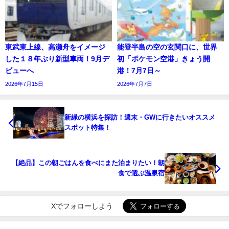
東武東上線、高瀬舟をイメージ
能登半島の空の玄関口に、世界
した１８年ぶり新型車両！9月デ
初「ポケモン空港」きょう開
ビューへ
港！7月7日～
2026年7月15日
2026年7月7日
新緑の横浜を探訪！週末・GWに行きたいオススメ
スポット特集！
【絶品】この朝ごはんを食べにまた泊まりたい！朝
食で選ぶ温泉宿
Xでフォローしよう