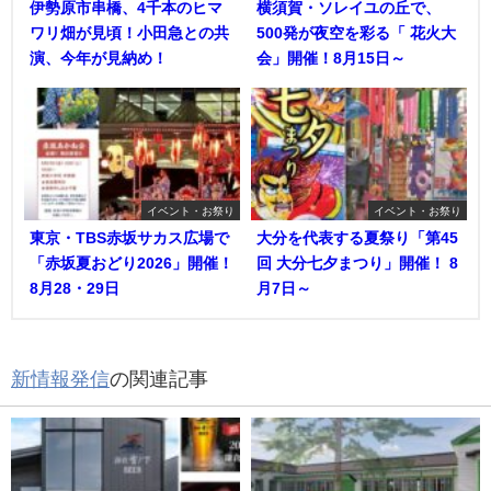
伊勢原市串橋、4千本のヒマ
横須賀・ソレイユの丘で、
ワリ畑が見頃！小田急との共
500発が夜空を彩る「 花火大
演、今年が見納め！
会」開催！8月15日～
イベント・お祭り
イベント・お祭り
東京・TBS赤坂サカス広場で
大分を代表する夏祭り「第45
「赤坂夏おどり2026」開催！
回 大分七夕まつり」開催！ 8
8月28・29日
月7日～
新情報発信
の関連記事