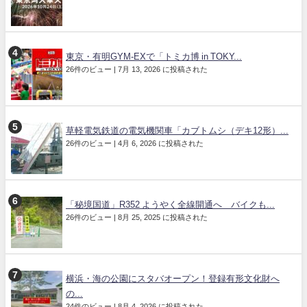
東京・有明GYM-EXで「トミカ博 in TOKY...
26件のビュー
|
7月 13, 2026 に投稿された
草軽電気鉄道の電気機関車「カブトムシ（デキ12形）...
26件のビュー
|
4月 6, 2026 に投稿された
「秘境国道」R352 ようやく全線開通へ バイクも...
26件のビュー
|
8月 25, 2025 に投稿された
横浜・海の公園にスタバオープン！登録有形文化財へ
の...
24件のビュー
|
8月 4, 2026 に投稿された