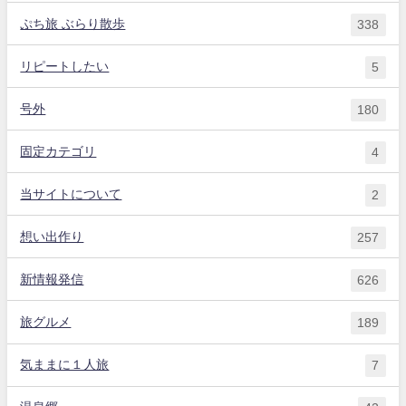
ぷち旅 ぶらり散歩
338
リピートしたい
5
号外
180
固定カテゴリ
4
当サイトについて
2
想い出作り
257
新情報発信
626
旅グルメ
189
気ままに１人旅
7