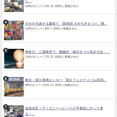
に...
14件のビュー
|
6月 15, 2026 に投稿された
大分を代表する夏祭り「第45回 大分七夕まつり」開...
12件のビュー
|
8月 7, 2026 に投稿された
神奈川・三浦海岸で、風物詩「納涼まつり花火大会」...
11件のビュー
|
7月 27, 2026 に投稿された
東京・尾久車両センター「尾久フェスティバル2025...
9件のビュー
|
10月 11, 2025 に投稿された
追加決定！ディズニーパレードが宇都宮にやって来
る！...