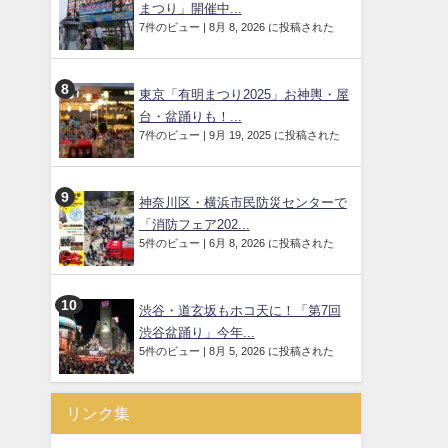
まつり」開催中...
7件のビュー
|
8月 8, 2026 に投稿された
東京「有明まつり2025」お神輿・屋
台・盆踊りも！...
7件のビュー
|
9月 19, 2025 に投稿された
神奈川区・横浜市民防災センターで
「消防フェア202...
5件のビュー
|
6月 8, 2026 に投稿された
渋谷・道玄坂もホコ天に！「第7回
渋谷盆踊り」今年...
5件のビュー
|
8月 5, 2026 に投稿された
リンク集