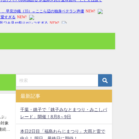
最新記事
千葉・銚子で「銚子みなとまつり・みこしパ
レード」開催！8月8～9日
っぷ」
の対象
連続2
本日2日目「福島わらじまつり」大雨と雷で
中止！ 明日、最終日に期待！