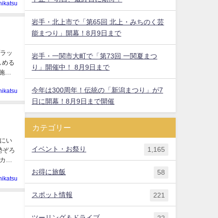
hikatsu
岩手・北上市で「第65回 北上・みちのく芸
能まつり」開幕！8月9日まで
プラッ
岩手・一関市大町で「第73回 一関夏まつ
しめる
り」開催中！ 8月9日まで
施予
今年は300周年！伝統の「新潟まつり」が7
hikatsu
日に開幕！8月9日まで開催
カテゴリー
）にい
イベント・お祭り
1,165
勢ぞろ
カリ
お得に旅飯
58
hikatsu
スポット情報
221
ツーリング＆ドライブ
22