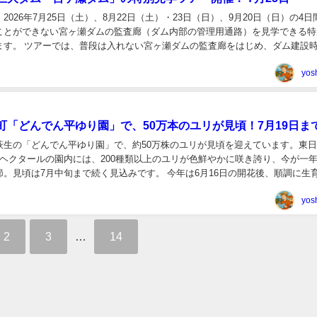
2026年7月25日（土）、8月22日（土）・23日（日）、9月20日（日）の4日
ことができない宮ヶ瀬ダムの監査廊（ダム内部の管理用通路）を見学できる特
ます。 ツアーでは、普段は入れない宮ヶ瀬ダムの監査廊をはじめ、ダム建設
ための施設だったインクライン...
yos
町「どんでん平ゆり園」で、50万本のユリが見頃！7月19日ま
萩生の「どんでん平ゆり園」で、約50万株のユリが見頃を迎えています。東
7ヘクタールの園内には、200種類以上のユリが色鮮やかに咲き誇り、今が一
節。見頃は7月中旬まで続く見込みです。 今年は6月16日の開花後、順調に生
間早く見頃を迎えました。また、4月...
yos
2
3
…
14