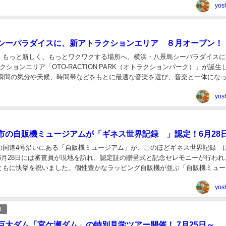
yos
シーパラダイスに、新アトラクションエリア ８月オープン！
、もっと新しく、もっとワクワクする場所へ。横浜・八景島シーパラダイスに
クションエリア「OTO-RACTION PARK（オトラクションパーク）」が誕生
その瞬間の気分や天候、時間帯などをもとに最適な音楽を選び、音楽と一体にな
楽しめる、新感覚のエンターテ...
yos
市の自販機ミュージアムが「ギネス世界記録™」認定！6月28
の国道4号沿いにある「自販機ミュージアム」が、このほどギネス世界記録™
 6月28日には審査員が現地を訪れ、認定証の贈呈式と記念セレモニーが行われ
ともに快挙を祝いました。個性豊かなラッピング自販機が並ぶ「自販機ミュー
地元タレント、アイドルなどをデザインした...
yos
り
巨大ダム「宮ケ瀬ダム」の特別見学ツアー開催！ 7月25日～