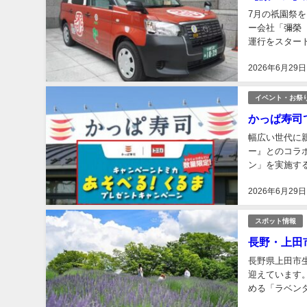
7月の祇園祭
ー会社「彌榮
運行をスタート
祇園祭仕様に装
2026年6月29日
イベント・お祭
かっぱ寿司
幅広い世代に
ー』とのコラ
ン」を実施す
ナルコラボ。か
2026年6月29日
スポット情報
長野・上田
長野県上田市
迎えています
める「ラベン
り高い品種「グ