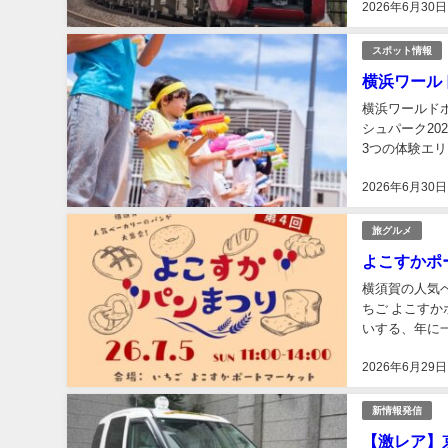
2026年6月30日
スポット情報
横浜ワール
横浜ワールド
シュパーク2
3つの体験エ
定。屋上には「C
2026年6月30日
旅グルメ
よこすかポ
横須賀の人気ベ
ちご よこす
いする、年に
ーが多数参加予
2026年6月29日
新情報発信
【激レア】