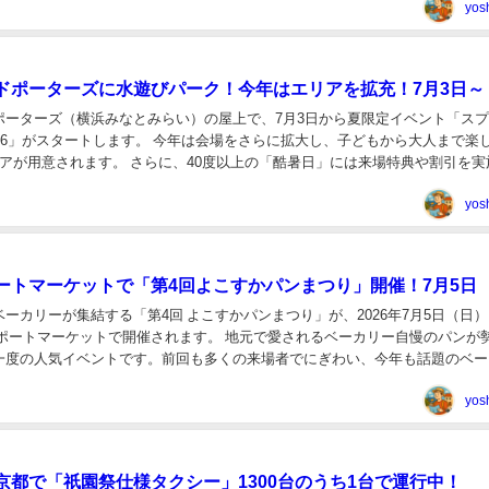
yos
ドポーターズに水遊びパーク！今年はエリアを拡充！7月3日～
ポーターズ（横浜みなとみらい）の屋上で、7月3日から夏限定イベント「ス
026」がスタートします。 今年は会場をさらに拡大し、子どもから大人まで楽
リアが用意されます。 さらに、40度以上の「酷暑日」には来場特典や割引を実
RAZY GOLF」も隣接し、横...
yos
ートマーケットで「第4回よこすかパンまつり」開催！7月5日
ーカリーが集結する「第4回 よこすかパンまつり」が、2026年7月5日（日
かポートマーケットで開催されます。 地元で愛されるベーカリー自慢のパンが
一度の人気イベントです。前回も多くの来場者でにぎわい、今年も話題のベー
定。パン好きには見逃せない一日とな...
yos
京都で「祇園祭仕様タクシー」1300台のうち1台で運行中！