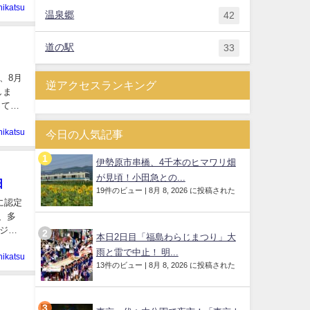
hikatsu
温泉郷
42
道の駅
33
、8月
逆アクセスランキング
しま
ってア
hikatsu
今日の人気記事
伊勢原市串橋、4千本のヒマワリ畑
が見頃！小田急との...
日
19件のビュー
|
8月 8, 2026 に投稿された
に認定
、多
ジア
本日2日目「福島わらじまつり」大
雨と雷で中止！ 明...
hikatsu
13件のビュー
|
8月 8, 2026 に投稿された