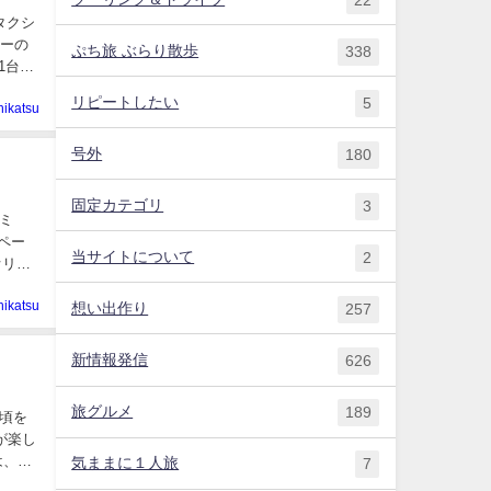
タクシ
シーの
ぷち旅 ぶらり散歩
338
1台が
リピートしたい
5
hikatsu
号外
180
固定カテゴリ
3
ミ
ペー
当サイトについて
2
オリジ
hikatsu
想い出作り
257
新情報発信
626
旅グルメ
189
頃を
が楽し
は、香
気ままに１人旅
7