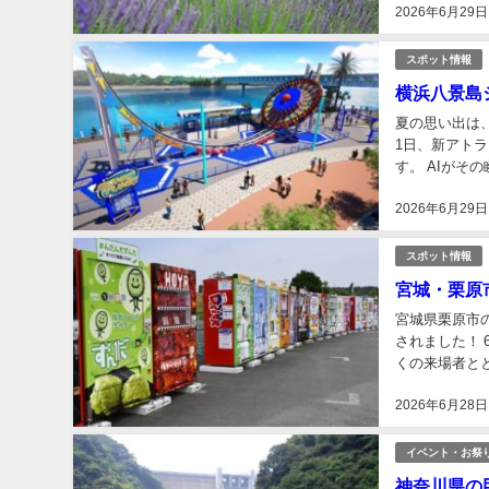
2026年6月29日
スポット情報
横浜八景島
夏の思い出は
1日、新アトラ
す。 AIが
トラクションを
2026年6月29日
スポット情報
宮城・栗原
宮城県栗原市
されました！
くの来場者と
ム」。遊園地や
2026年6月28日
イベント・お祭
神奈川県の