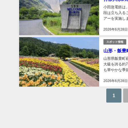
小田急電鉄は、
段は立ち入る
アーを実施し
ンプカーを運ぶ
2026年6月28日
スポット情報
山形・飯豊
山形県飯豊町
大級を誇る約
も華やかな季
例年より約1週
2026年6月28日
1