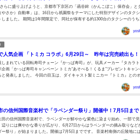
をさらに盛り上げようと、京都市下京区の「函谷鉾（かんこぼこ）保存会」と
（やさか）自動車」は、16日から祇園祭をテーマにした特別デザインのタク
しました。 期間は1年間限定で、同社が保有する約1300台のタクシーのうち
飾されています。また、配車アプリ「...
yos
り
で人気企画 「トミカ コラボ」6月29日～ 昨年は完売続出も！
親しまれている回転寿司チェーン『かっぱ寿司』が、玩具メーカー『タカラト
ボ企画「かっぱ寿司キャンペーン トミカ“あそべる！くるま”プレゼントキャン
ると発表しました。 今回の目玉は、ダイキャスト製ミニカー『トミカ』との
っぱ寿司限定デザインのミニカーが、第1弾・...
yos
市の信州国際音楽村で「ラベンダー祭り」開催中！7月5日まで
生田の信州国際音楽村で、ラベンダーが鮮やかな紫色に染まり始め、一部で見
。辺りには爽やかな香りが広がり、6月27日からはラベンダーの摘み取りなど
ダー祭り」が始まりました。開催は7月5日までです。 音楽村南側の丘陵地に
ロッソ」を中心に約500株が植えられ、花...