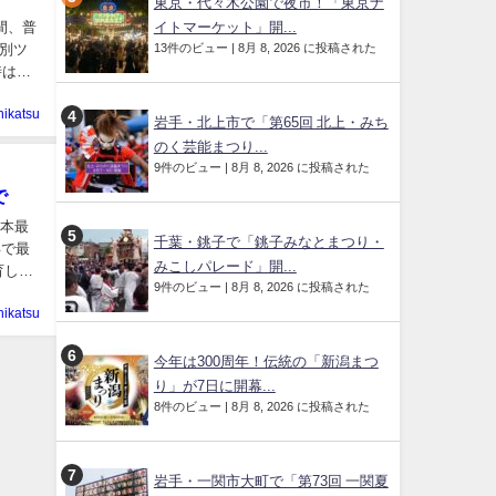
東京・代々木公園で夜市！「東京ナ
イトマーケット」開...
間、普
13件のビュー
|
8月 8, 2026 に投稿された
別ツ
時はダ
hikatsu
岩手・北上市で「第65回 北上・みち
のく芸能まつり...
9件のビュー
|
8月 8, 2026 に投稿された
で
日本最
千葉・銚子で「銚子みなとまつり・
年で最
みこしパレード」開...
育し、
9件のビュー
|
8月 8, 2026 に投稿された
hikatsu
今年は300周年！伝統の「新潟まつ
り」が7日に開幕...
8件のビュー
|
8月 8, 2026 に投稿された
岩手・一関市大町で「第73回 一関夏