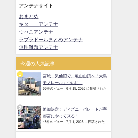
アンテナサイト
おまとめ
キター！アンテナ
つべこアンテナ
ラブラドールまとめアンテナ
無理難題アンテナ
今週の人気記事
宮城・気仙沼で、亀山山頂へ「大島
モノレール」ついに...
53件のビュー
|
6月 15, 2026 に投稿された
追加決定！ディズニーパレードが宇
都宮にやって来る！...
48件のビュー
|
7月 1, 2026 に投稿された