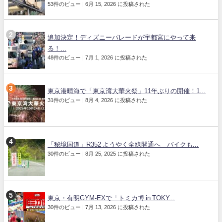
53件のビュー
|
6月 15, 2026 に投稿された
追加決定！ディズニーパレードが宇都宮にやって来
る！...
48件のビュー
|
7月 1, 2026 に投稿された
東京港晴海で「東京湾大華火祭」11年ぶりの開催！1...
31件のビュー
|
8月 4, 2026 に投稿された
「秘境国道」R352 ようやく全線開通へ バイクも...
30件のビュー
|
8月 25, 2025 に投稿された
東京・有明GYM-EXで「トミカ博 in TOKY...
30件のビュー
|
7月 13, 2026 に投稿された