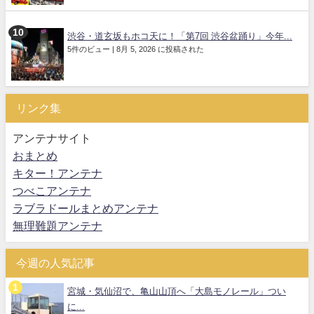
渋谷・道玄坂もホコ天に！「第7回 渋谷盆踊り」今年...
5件のビュー
|
8月 5, 2026 に投稿された
リンク集
アンテナサイト
おまとめ
キター！アンテナ
つべこアンテナ
ラブラドールまとめアンテナ
無理難題アンテナ
今週の人気記事
宮城・気仙沼で、亀山山頂へ「大島モノレール」つい
に...