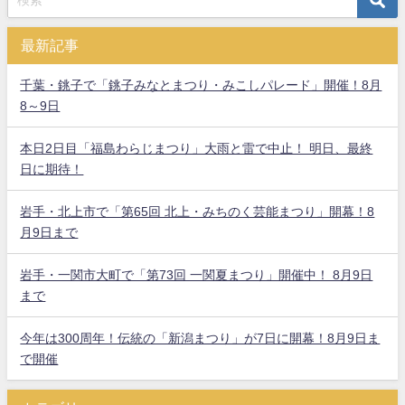
最新記事
千葉・銚子で「銚子みなとまつり・みこしパレード」開催！8月
8～9日
本日2日目「福島わらじまつり」大雨と雷で中止！ 明日、最終
日に期待！
岩手・北上市で「第65回 北上・みちのく芸能まつり」開幕！8
月9日まで
岩手・一関市大町で「第73回 一関夏まつり」開催中！ 8月9日
まで
今年は300周年！伝統の「新潟まつり」が7日に開幕！8月9日ま
で開催