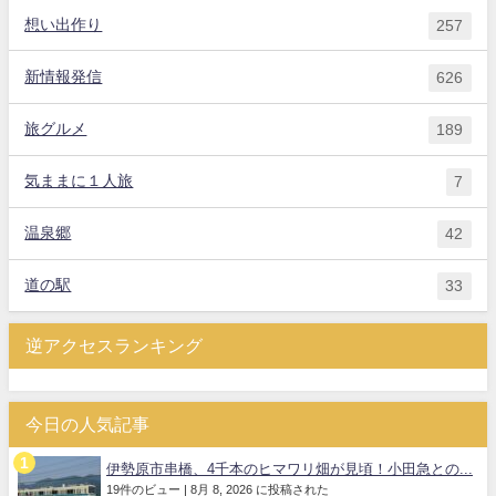
想い出作り
257
新情報発信
626
旅グルメ
189
気ままに１人旅
7
温泉郷
42
道の駅
33
逆アクセスランキング
今日の人気記事
伊勢原市串橋、4千本のヒマワリ畑が見頃！小田急との...
19件のビュー
|
8月 8, 2026 に投稿された