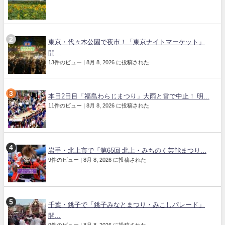
東京・代々木公園で夜市！「東京ナイトマーケット」
開...
13件のビュー
|
8月 8, 2026 に投稿された
本日2日目「福島わらじまつり」大雨と雷で中止！ 明...
11件のビュー
|
8月 8, 2026 に投稿された
岩手・北上市で「第65回 北上・みちのく芸能まつり...
9件のビュー
|
8月 8, 2026 に投稿された
千葉・銚子で「銚子みなとまつり・みこしパレード」
開...
9件のビュー
|
8月 8, 2026 に投稿された