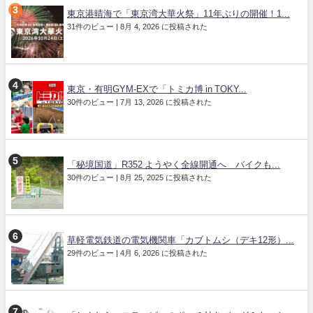
東京港晴海で「東京湾大華火祭」11年ぶりの開催！1...
31件のビュー
|
8月 4, 2026 に投稿された
東京・有明GYM-EXで「トミカ博 in TOKY...
30件のビュー
|
7月 13, 2026 に投稿された
「秘境国道」R352 ようやく全線開通へ バイクも...
30件のビュー
|
8月 25, 2025 に投稿された
草軽電気鉄道の電気機関車「カブトムシ（デキ12形）...
29件のビュー
|
4月 6, 2026 に投稿された