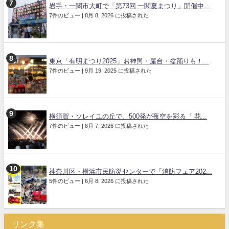
岩手・一関市大町で「第73回 一関夏まつり」開催中...
7件のビュー
|
8月 8, 2026 に投稿された
東京「有明まつり2025」お神輿・屋台・盆踊りも！...
7件のビュー
|
9月 19, 2025 に投稿された
横須賀・ソレイユの丘で、500発が夜空を彩る「 花...
7件のビュー
|
8月 7, 2026 に投稿された
神奈川区・横浜市民防災センターで「消防フェア202...
5件のビュー
|
6月 8, 2026 に投稿された
リンク集