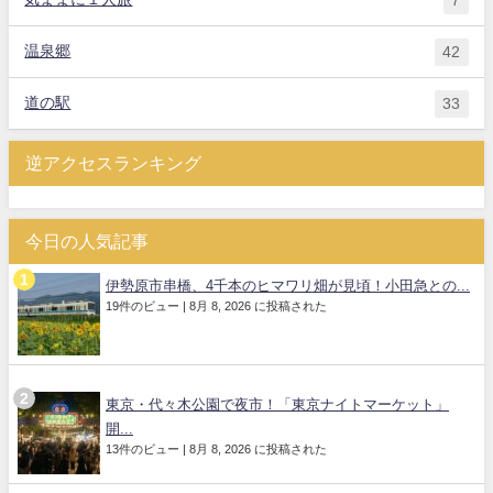
7
温泉郷
42
道の駅
33
逆アクセスランキング
今日の人気記事
伊勢原市串橋、4千本のヒマワリ畑が見頃！小田急との...
19件のビュー
|
8月 8, 2026 に投稿された
東京・代々木公園で夜市！「東京ナイトマーケット」
開...
13件のビュー
|
8月 8, 2026 に投稿された