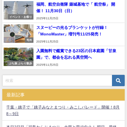
福岡、航空自衛隊 築城基地で「 航空祭」 開
催！ 11月30日（日）
イベント・お祭り
2025年11月25日
スヌーピーの光るブランケットが付録！
「MonoMaster」増刊号11/25発売！
号外
2025年11月25日
入園無料で鑑賞できる23区の日本庭園「甘泉
園」で、都会を忘れる異空間へ
ぷち旅 ぶらり散歩
2025年11月25日
最新記事
千葉・銚子で「銚子みなとまつり・みこしパレード」開催！8月
8～9日
本日2日目「福島わらじまつり」大雨と雷で中止！ 明日、最終