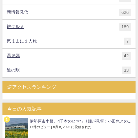
新情報発信
626
旅グルメ
189
気ままに１人旅
7
温泉郷
42
道の駅
33
逆アクセスランキング
今日の人気記事
伊勢原市串橋、4千本のヒマワリ畑が見頃！小田急との...
17件のビュー
|
8月 8, 2026 に投稿された