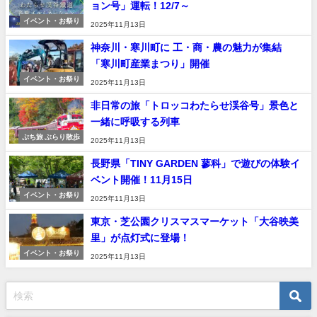
ョン号」運転！12/7～
イベント・お祭り
2025年11月13日
神奈川・寒川町に 工・商・農の魅力が集結
「寒川町産業まつり」開催
イベント・お祭り
2025年11月13日
非日常の旅「トロッコわたらせ渓谷号」景色と
一緒に呼吸する列車
ぷち旅 ぶらり散歩
2025年11月13日
長野県「TINY GARDEN 蓼科」で遊びの体験イ
ベント開催！11月15日
イベント・お祭り
2025年11月13日
東京・芝公園クリスマスマーケット「大谷映美
里」が点灯式に登場！
イベント・お祭り
2025年11月13日