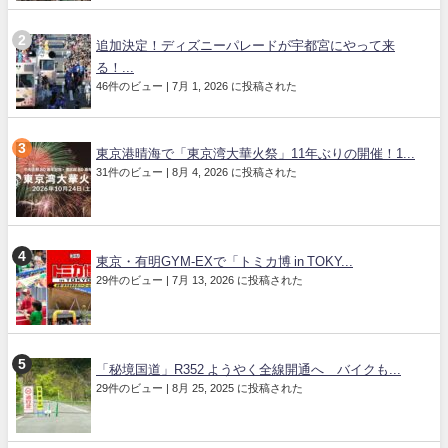
追加決定！ディズニーパレードが宇都宮にやって来
る！...
46件のビュー
|
7月 1, 2026 に投稿された
東京港晴海で「東京湾大華火祭」11年ぶりの開催！1...
31件のビュー
|
8月 4, 2026 に投稿された
東京・有明GYM-EXで「トミカ博 in TOKY...
29件のビュー
|
7月 13, 2026 に投稿された
「秘境国道」R352 ようやく全線開通へ バイクも...
29件のビュー
|
8月 25, 2025 に投稿された