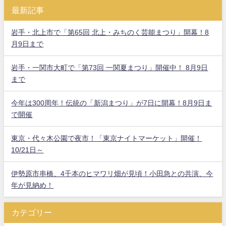
最新記事
岩手・北上市で「第65回 北上・みちのく芸能まつり」開幕！8
月9日まで
岩手・一関市大町で「第73回 一関夏まつり」開催中！ 8月9日
まで
今年は300周年！伝統の「新潟まつり」が7日に開幕！8月9日ま
で開催
東京・代々木公園で夜市！「東京ナイトマーケット」開催！
10/21日～
伊勢原市串橋、4千本のヒマワリ畑が見頃！小田急との共演、今
年が見納め！
カテゴリー