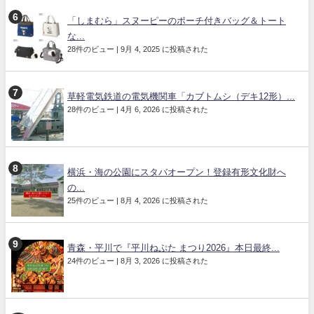
「しまむら」スヌーピーのポーチ付きバッグ＆トート
な...
28件のビュー
|
9月 4, 2025 に投稿された
草軽電気鉄道の電気機関車「カブトムシ（デキ12形）...
28件のビュー
|
4月 6, 2026 に投稿された
横浜・海の公園にスタバオープン！登録有形文化財へ
の...
25件のビュー
|
8月 4, 2026 に投稿された
青森・平川で『平川ねぷた まつり2026』本日最終...
24件のビュー
|
8月 3, 2026 に投稿された