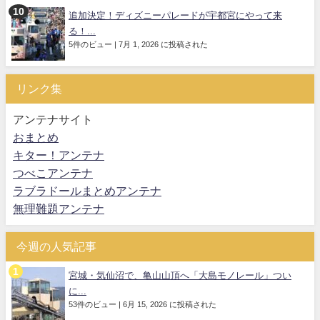
追加決定！ディズニーパレードが宇都宮にやって来
る！...
5件のビュー
|
7月 1, 2026 に投稿された
リンク集
アンテナサイト
おまとめ
キター！アンテナ
つべこアンテナ
ラブラドールまとめアンテナ
無理難題アンテナ
今週の人気記事
宮城・気仙沼で、亀山山頂へ「大島モノレール」つい
に...
53件のビュー
|
6月 15, 2026 に投稿された