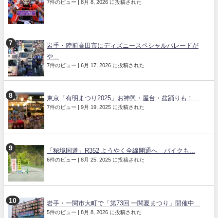
7件のビュー
|
8月 8, 2026 に投稿された
岩手・陸前高田市にディズニースペシャルパレードが
や...
7件のビュー
|
6月 17, 2026 に投稿された
東京「有明まつり2025」お神輿・屋台・盆踊りも！...
7件のビュー
|
9月 19, 2025 に投稿された
「秘境国道」R352 ようやく全線開通へ バイクも...
6件のビュー
|
8月 25, 2025 に投稿された
岩手・一関市大町で「第73回 一関夏まつり」開催中...
5件のビュー
|
8月 8, 2026 に投稿された