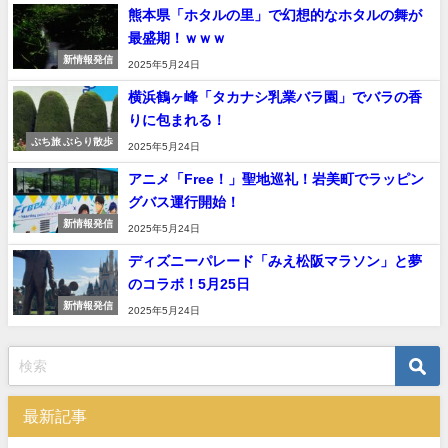
熊本県「ホタルの里」で幻想的なホタルの舞が
最盛期！ｗｗｗ
新情報発信
2025年5月24日
横浜鶴ヶ峰「タカナシ乳業バラ園」でバラの香
りに包まれる！
ぷち旅 ぶらり散歩
2025年5月24日
アニメ「Free！」聖地巡礼！岩美町でラッピン
グバス運行開始！
新情報発信
2025年5月24日
ディズニーパレード「みえ松阪マラソン」と夢
のコラボ！5月25日
新情報発信
2025年5月24日
最新記事