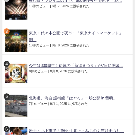
横須賀・ソレイユの丘で、500発が夜空を彩る「 花...
13件のビュー
|
8月 7, 2026 に投稿された
東京・代々木公園で夜市！「東京ナイトマーケット」
開...
13件のビュー
|
8月 8, 2026 に投稿された
今年は300周年！伝統の「新潟まつり」が7日に開幕...
8件のビュー
|
8月 8, 2026 に投稿された
北海道、海自 護衛艦「はぐろ」一般公開 in 留萌...
7件のビュー
|
9月 1, 2025 に投稿された
岩手・北上市で「第65回 北上・みちのく芸能まつり...