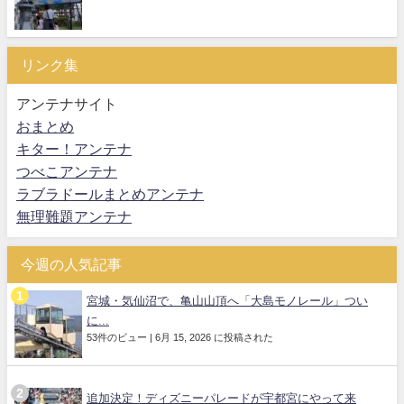
リンク集
アンテナサイト
おまとめ
キター！アンテナ
つべこアンテナ
ラブラドールまとめアンテナ
無理難題アンテナ
今週の人気記事
宮城・気仙沼で、亀山山頂へ「大島モノレール」つい
に...
53件のビュー
|
6月 15, 2026 に投稿された
追加決定！ディズニーパレードが宇都宮にやって来