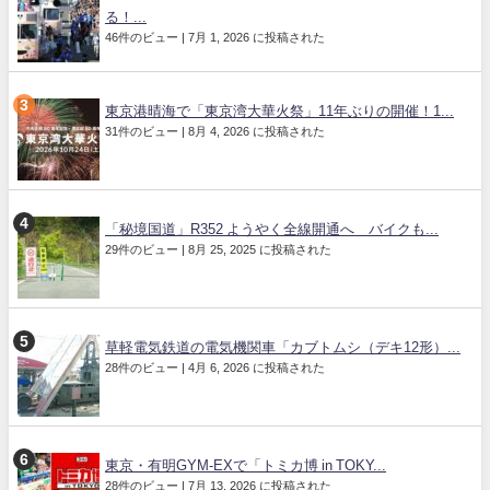
る！...
46件のビュー
|
7月 1, 2026 に投稿された
東京港晴海で「東京湾大華火祭」11年ぶりの開催！1...
31件のビュー
|
8月 4, 2026 に投稿された
「秘境国道」R352 ようやく全線開通へ バイクも...
29件のビュー
|
8月 25, 2025 に投稿された
草軽電気鉄道の電気機関車「カブトムシ（デキ12形）...
28件のビュー
|
4月 6, 2026 に投稿された
東京・有明GYM-EXで「トミカ博 in TOKY...
28件のビュー
|
7月 13, 2026 に投稿された