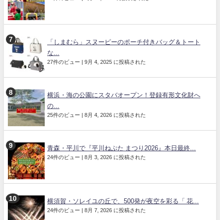
「しまむら」スヌーピーのポーチ付きバッグ＆トート
な...
27件のビュー
|
9月 4, 2025 に投稿された
横浜・海の公園にスタバオープン！登録有形文化財へ
の...
25件のビュー
|
8月 4, 2026 に投稿された
青森・平川で『平川ねぷた まつり2026』本日最終...
24件のビュー
|
8月 3, 2026 に投稿された
横須賀・ソレイユの丘で、500発が夜空を彩る「 花...
24件のビュー
|
8月 7, 2026 に投稿された