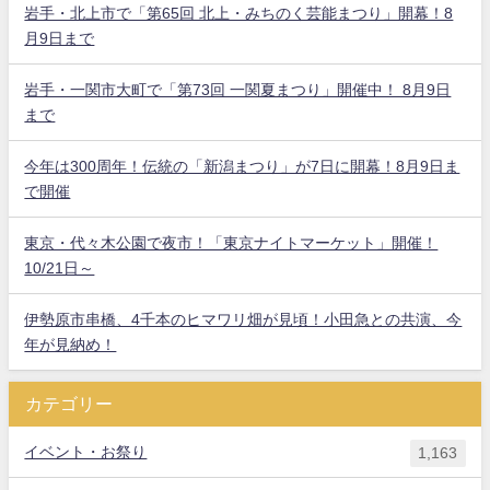
岩手・北上市で「第65回 北上・みちのく芸能まつり」開幕！8
月9日まで
岩手・一関市大町で「第73回 一関夏まつり」開催中！ 8月9日
まで
今年は300周年！伝統の「新潟まつり」が7日に開幕！8月9日ま
で開催
東京・代々木公園で夜市！「東京ナイトマーケット」開催！
10/21日～
伊勢原市串橋、4千本のヒマワリ畑が見頃！小田急との共演、今
年が見納め！
カテゴリー
イベント・お祭り
1,163