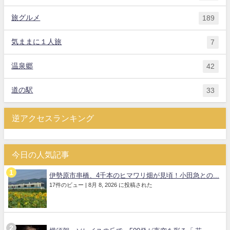
旅グルメ
189
気ままに１人旅
7
温泉郷
42
道の駅
33
逆アクセスランキング
今日の人気記事
伊勢原市串橋、4千本のヒマワリ畑が見頃！小田急との...
17件のビュー
|
8月 8, 2026 に投稿された