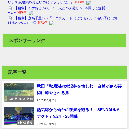
スポンサーリンク
記事一覧
秋田「秋扇湖の水没林を愉しむ」自然が創る芸
術に癒やされる旅
ぷち旅 ぶらり散歩
2025年5月23日
熱気球から仙台の夜景を観る！「SENDAIルミ
ナクト」5/24・25開催
想い出作り
2025年5月23日