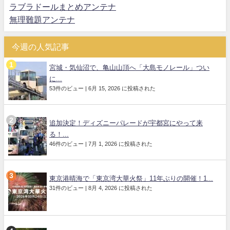
ラブラドールまとめアンテナ
無理難題アンテナ
今週の人気記事
宮城・気仙沼で、亀山山頂へ「大島モノレール」つい
に...
53件のビュー
|
6月 15, 2026 に投稿された
追加決定！ディズニーパレードが宇都宮にやって来
る！...
46件のビュー
|
7月 1, 2026 に投稿された
東京港晴海で「東京湾大華火祭」11年ぶりの開催！1...
31件のビュー
|
8月 4, 2026 に投稿された