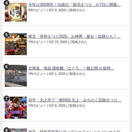
今年は300周年！伝統の「新潟まつり」が7日に開幕...
8件のビュー
|
8月 8, 2026 に投稿された
東京「有明まつり2025」お神輿・屋台・盆踊りも！...
7件のビュー
|
9月 19, 2025 に投稿された
北海道、海自 護衛艦「はぐろ」一般公開 in 留萌...
7件のビュー
|
9月 1, 2025 に投稿された
岩手・北上市で「第65回 北上・みちのく芸能まつり...
7件のビュー
|
8月 8, 2026 に投稿された
岩手・陸前高田市にディズニースペシャルパレードが