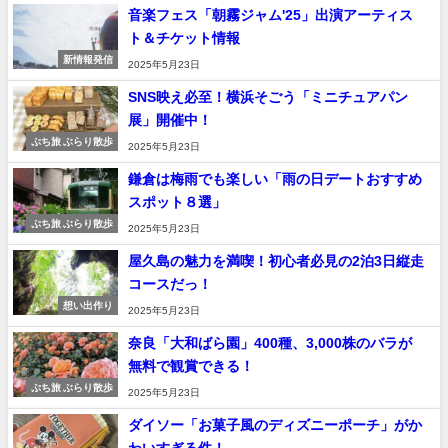
音楽フェス「朝霧ジャム'25」出演アーティス
ト＆チケット情報
新情報発信
2025年5月23日
SNS映え必至！横浜そごう「ミニチュアパン
展」開催中！
ぷち旅 ぶらり散歩
2025年5月23日
鎌倉は梅雨でも楽しい「雨の日デートおすすめ
スポット８選」
ぷち旅 ぶらり散歩
2025年5月23日
屋久島の魅力を満喫！初心者必見の2泊3日縦走
コースだっ！
想い出作り
2025年5月23日
奈良「大和ばら園」400種、3,000株のバラが
無料で観賞できる！
ぷち旅 ぶらり散歩
2025年5月23日
ダイソー「お菓子風のディズニーポーチ」がか