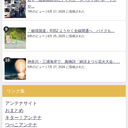
や...
7件のビュー
|
6月 17, 2026 に投稿された
「秘境国道」R352 ようやく全線開通へ バイクも...
6件のビュー
|
8月 25, 2025 に投稿された
神奈川・三浦海岸で、風物詩「納涼まつり花火大会」...
5件のビュー
|
7月 27, 2026 に投稿された
リンク集
アンテナサイト
おまとめ
キター！アンテナ
つべこアンテナ