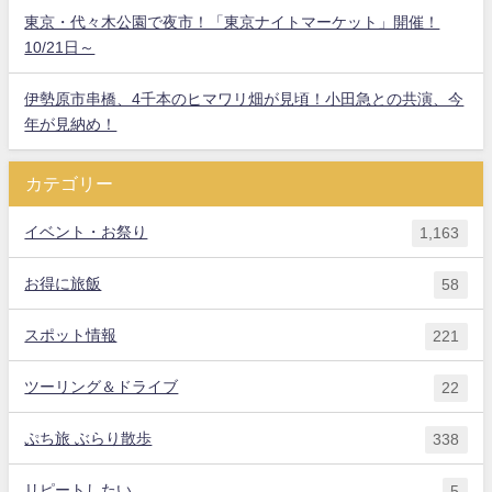
東京・代々木公園で夜市！「東京ナイトマーケット」開催！
10/21日～
伊勢原市串橋、4千本のヒマワリ畑が見頃！小田急との共演、今
年が見納め！
カテゴリー
イベント・お祭り
1,163
お得に旅飯
58
スポット情報
221
ツーリング＆ドライブ
22
ぷち旅 ぶらり散歩
338
リピートしたい
5