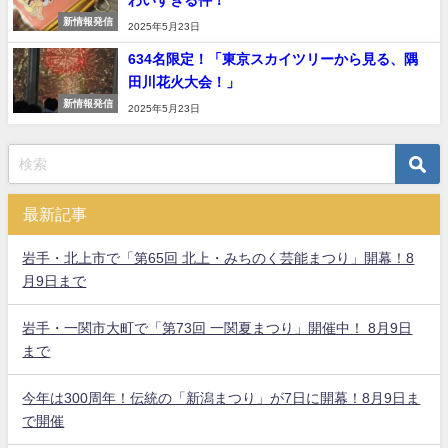
わいすぎる件！
新情報発信
2025年5月23日
634名限定！「東京スカイツリーから見る、隅
田川花火大会！」
新情報発信
2025年5月23日
最新記事
岩手・北上市で「第65回 北上・みちのく芸能まつり」開幕！8
月9日まで
岩手・一関市大町で「第73回 一関夏まつり」開催中！ 8月9日
まで
今年は300周年！伝統の「新潟まつり」が7日に開幕！8月9日ま
で開催