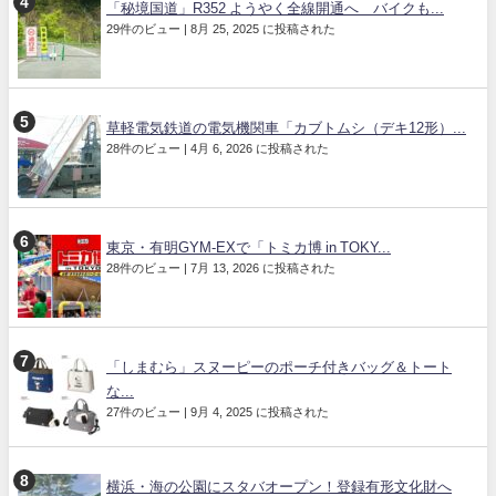
「秘境国道」R352 ようやく全線開通へ バイクも...
29件のビュー
|
8月 25, 2025 に投稿された
草軽電気鉄道の電気機関車「カブトムシ（デキ12形）...
28件のビュー
|
4月 6, 2026 に投稿された
東京・有明GYM-EXで「トミカ博 in TOKY...
28件のビュー
|
7月 13, 2026 に投稿された
「しまむら」スヌーピーのポーチ付きバッグ＆トート
な...
27件のビュー
|
9月 4, 2025 に投稿された
横浜・海の公園にスタバオープン！登録有形文化財へ