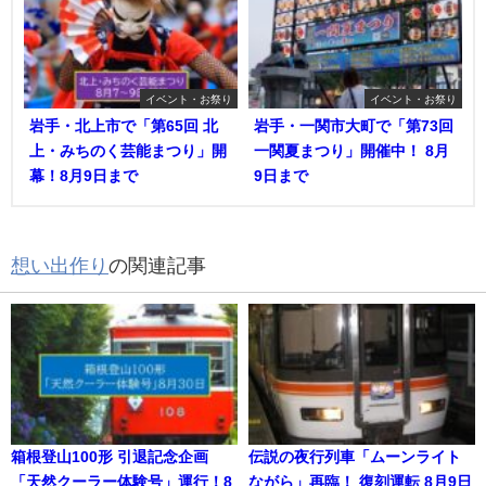
イベント・お祭り
イベント・お祭り
岩手・北上市で「第65回 北
岩手・一関市大町で「第73回
上・みちのく芸能まつり」開
一関夏まつり」開催中！ 8月
幕！8月9日まで
9日まで
想い出作り
の関連記事
箱根登山100形 引退記念企画
伝説の夜行列車「ムーンライト
「天然クーラー体験号」運行！8
ながら」再臨！ 復刻運転 8月9日