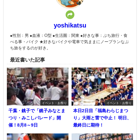
yoshikatsu
●性別：男 ●血液：O型 ●生活圏：関東 ●好きな事：ぷち旅行・食
べる事・バイク ★好きなバイクや電車で気ままにノープランなぷ
ち旅をするのが好き。
最近書いた記事
イベント・お祭り
イベント・お祭り
千葉・銚子で「銚子みなとま
本日2日目「福島わらじまつ
つり・みこしパレード」開
り」大雨と雷で中止！ 明日、
催！8月8～9日
最終日に期待！