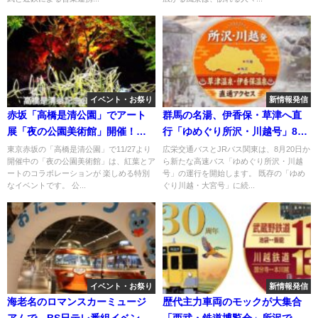
イベント・お祭り
新情報発信
赤坂「高橋是清公園」でアート
群馬の名湯、伊香保・草津へ直
展「夜の公園美術館」開催！
行「ゆめぐり所沢・川越号」8月
11/27～
20日～運行！
東京赤坂の「高橋是清公園」で11/27より
広栄交通バスとJRバス関東は、8月20日か
開催中の「夜の公園美術館」は、紅葉とア
ら新たな高速バス「ゆめぐり所沢・川越
ートのコラボレーションが 楽しめる特別
号」の運行を開始します。 既存の「ゆめ
なイベントです。 公...
ぐり川越・大宮号」に続...
イベント・お祭り
新情報発信
海老名のロマンスカーミュージ
歴代主力車両のモックが大集合