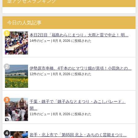
逆アクセスランキング
今日の人気記事
本日2日目「福島わらじまつり」大雨と雷で中止！ 明...
14件のビュー
|
8月 8, 2026 に投稿された
伊勢原市串橋、4千本のヒマワリ畑が見頃！小田急との...
12件のビュー
|
8月 8, 2026 に投稿された
千葉・銚子で「銚子みなとまつり・みこしパレード」
開...
11件のビュー
|
8月 8, 2026 に投稿された
岩手・北上市で「第65回 北上・みちのく芸能まつり...