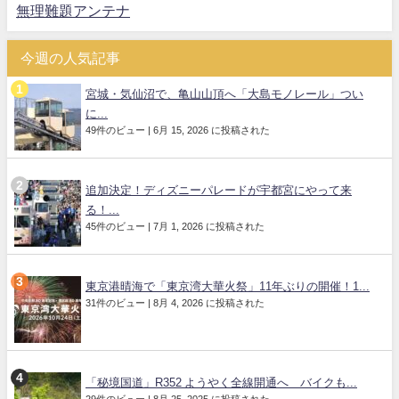
無理難題アンテナ
今週の人気記事
宮城・気仙沼で、亀山山頂へ「大島モノレール」つい
に...
49件のビュー
|
6月 15, 2026 に投稿された
追加決定！ディズニーパレードが宇都宮にやって来
る！...
45件のビュー
|
7月 1, 2026 に投稿された
東京港晴海で「東京湾大華火祭」11年ぶりの開催！1...
31件のビュー
|
8月 4, 2026 に投稿された
「秘境国道」R352 ようやく全線開通へ バイクも...
29件のビュー
|
8月 25, 2025 に投稿された