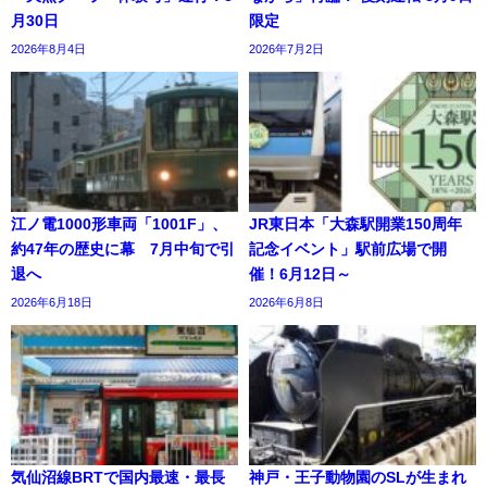
月30日
限定
2026年8月4日
2026年7月2日
江ノ電1000形車両「1001F」、
JR東日本「大森駅開業150周年
約47年の歴史に幕 7月中旬で引
記念イベント」駅前広場で開
退へ
催！6月12日～
2026年6月18日
2026年6月8日
気仙沼線BRTで国内最速・最長
神戸・王子動物園のSLが生まれ