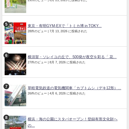
東京・有明GYM-EXで「トミカ博 in TOKY...
28件のビュー
|
7月 13, 2026 に投稿された
横須賀・ソレイユの丘で、500発が夜空を彩る「 花...
27件のビュー
|
8月 7, 2026 に投稿された
草軽電気鉄道の電気機関車「カブトムシ（デキ12形）...
26件のビュー
|
4月 6, 2026 に投稿された
横浜・海の公園にスタバオープン！登録有形文化財へ
の...