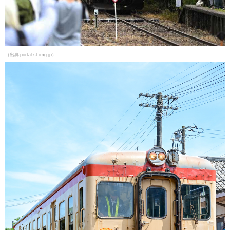
（出典 portal.st-img.jp）