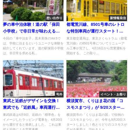
想い出作り
新情報発信
夢の車中泊体験！道の駅「保田
都電荒川線、8501号車のレトロ
小学校」で非日常が味わえる理
な特別車両が運行スタート！
由とは？！
4/16日～
今回の「車中泊女子」黒木美珠のVol.5で
東京都交通局は、東京さくらトラム（都電
は、学校に泊まるというユニークな体験を
荒川線）の8501号車についてリニューア
紹介してくれています。道の駅保田小学校
ル工事が完了し、4月16日から営業運転を
は、非日常を求める私...
開始する。 この取り...
号外
イベント・お祭り
東武と近鉄がデザインを交換！
横須賀市、くりはま花の国「コ
東武でも「近鉄風」車両運行開
スモスまつり」が 9/20スター
始！4/20～
ト！
東武鉄道は4月9日、近鉄の「標準色」を
横須賀市の「くりはま花の国」で恒例の
イメージしたラッピング電車を、4月20日
「コスモスまつり」が、今年も9月20日ス
から運行すると発表しました。 これは東
タートしました！色とりどりのコスモスが
武と近鉄による営業連携...
広がる風景は、訪れる人々...