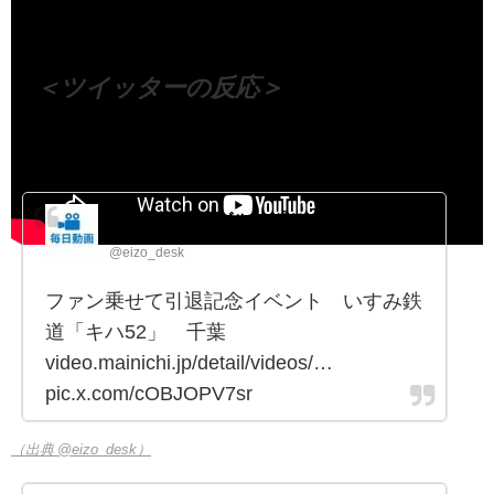
（出典 Youtube）
＜ツイッターの反応＞
毎日新聞映像グループ
@eizo_desk
ファン乗せて引退記念イベント いすみ鉄
道「キハ52」 千葉
video.mainichi.jp/detail/videos/…
pic.x.com/cOBJOPV7sr
（出典 @eizo_desk）