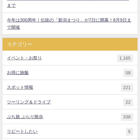
まで
今年は300周年！伝統の「新潟まつり」が7日に開幕！8月9日ま
で開催
カテゴリー
イベント・お祭り
1,165
お得に旅飯
58
スポット情報
221
ツーリング＆ドライブ
22
ぷち旅 ぶらり散歩
338
リピートしたい
5