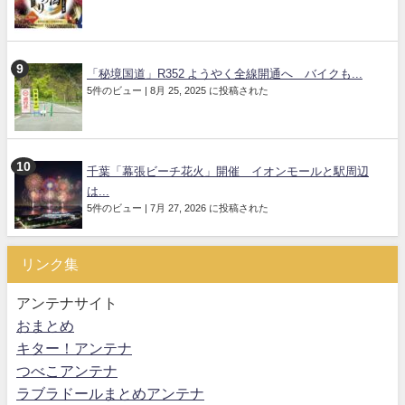
「秘境国道」R352 ようやく全線開通へ バイクも...
5件のビュー
|
8月 25, 2025 に投稿された
千葉「幕張ビーチ花火」開催 イオンモールと駅周辺
は...
5件のビュー
|
7月 27, 2026 に投稿された
リンク集
アンテナサイト
おまとめ
キター！アンテナ
つべこアンテナ
ラブラドールまとめアンテナ