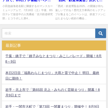
アムで、BS日テレ番組イベント
「西武・鉄道博覧会」所沢で開
の開催！7/18日
催
小田急線海老名駅に隣接するロマンスカー
「西武・鉄道博覧会2025」の開催が待ち
ミュージアムで、7月18日（土）午後、BS
遠しいですね！歴代主力車両のモックアッ
日テレで放送中の人気番組「吉川鉄道研究
プが集まるこのイベントは、鉄道ファンに
部」とコラボした第4...
はたまらない絶好の機会...
最新記事
千葉・銚子で「銚子みなとまつり・みこしパレード」開催！8月
8～9日
本日2日目「福島わらじまつり」大雨と雷で中止！ 明日、最終
日に期待！
岩手・北上市で「第65回 北上・みちのく芸能まつり」開幕！8
月9日まで
岩手・一関市大町で「第73回 一関夏まつり」開催中！ 8月9日