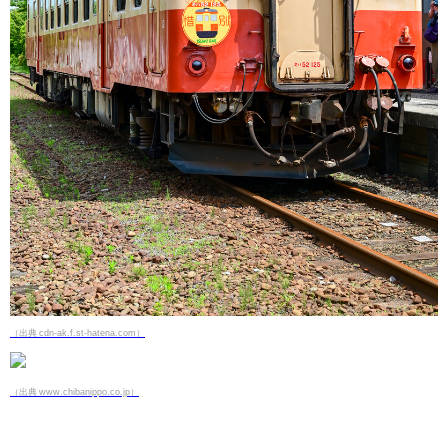
（出典 cdn-ak.f.st-hatena.com）
（出典 www.chibanippo.co.jp）