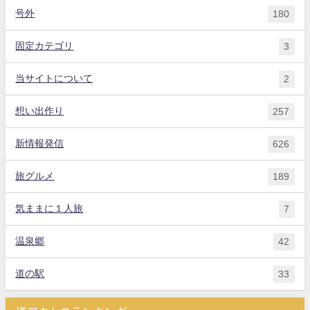
号外
180
固定カテゴリ
3
当サイトについて
2
想い出作り
257
新情報発信
626
旅グルメ
189
気ままに１人旅
7
温泉郷
42
道の駅
33