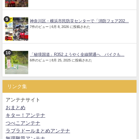
神奈川区・横浜市民防災センターで「消防フェア202...
7件のビュー
|
6月 8, 2026 に投稿された
「秘境国道」R352 ようやく全線開通へ バイクも...
6件のビュー
|
8月 25, 2025 に投稿された
リンク集
アンテナサイト
おまとめ
キター！アンテナ
つべこアンテナ
ラブラドールまとめアンテナ
無理難題アンテナ