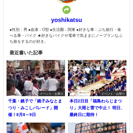
yoshikatsu
●性別：男 ●血液：O型 ●生活圏：関東 ●好きな事：ぷち旅行・食
べる事・バイク ★好きなバイクや電車で気ままにノープランなぷ
ち旅をするのが好き。
最近書いた記事
イベント・お祭り
イベント・お祭り
千葉・銚子で「銚子みなとま
本日2日目「福島わらじまつ
つり・みこしパレード」開
り」大雨と雷で中止！ 明日、
催！8月8～9日
最終日に期待！