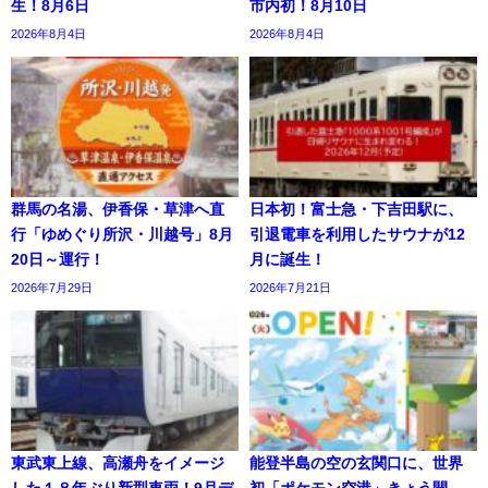
生！8月6日
市内初！8月10日
2026年8月4日
2026年8月4日
群馬の名湯、伊香保・草津へ直
日本初！富士急・下吉田駅に、
行「ゆめぐり所沢・川越号」8月
引退電車を利用したサウナが12
20日～運行！
月に誕生！
2026年7月29日
2026年7月21日
東武東上線、高瀬舟をイメージ
能登半島の空の玄関口に、世界
した１８年ぶり新型車両！9月デ
初「ポケモン空港」きょう開