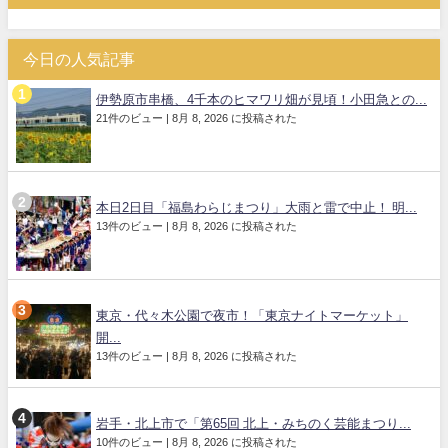
今日の人気記事
伊勢原市串橋、4千本のヒマワリ畑が見頃！小田急との...
21件のビュー
|
8月 8, 2026 に投稿された
本日2日目「福島わらじまつり」大雨と雷で中止！ 明...
13件のビュー
|
8月 8, 2026 に投稿された
東京・代々木公園で夜市！「東京ナイトマーケット」
開...
13件のビュー
|
8月 8, 2026 に投稿された
岩手・北上市で「第65回 北上・みちのく芸能まつり...
10件のビュー
|
8月 8, 2026 に投稿された