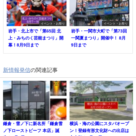
イベント・お祭り
イベント・お祭り
岩手・北上市で「第65回 北
岩手・一関市大町で「第73回
上・みちのく芸能まつり」開
一関夏まつり」開催中！ 8月
幕！8月9日まで
9日まで
新情報発信
の関連記事
鎌倉・雪ノ下に新名所「鎌倉雪
横浜・海の公園にスタバオープ
ノ下ローストビーフ 本店」誕
ン！登録有形文化財への出店は