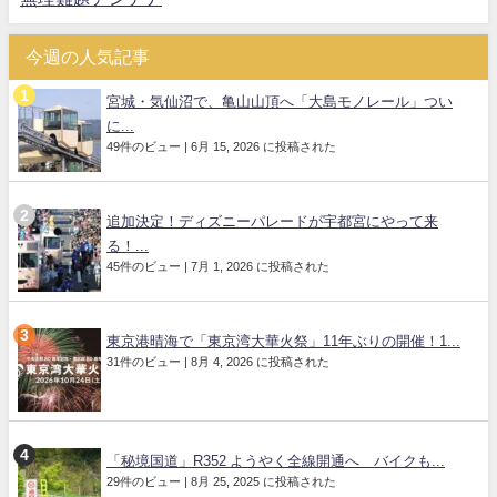
今週の人気記事
宮城・気仙沼で、亀山山頂へ「大島モノレール」つい
に...
49件のビュー
|
6月 15, 2026 に投稿された
追加決定！ディズニーパレードが宇都宮にやって来
る！...
45件のビュー
|
7月 1, 2026 に投稿された
東京港晴海で「東京湾大華火祭」11年ぶりの開催！1...
31件のビュー
|
8月 4, 2026 に投稿された
「秘境国道」R352 ようやく全線開通へ バイクも...
29件のビュー
|
8月 25, 2025 に投稿された