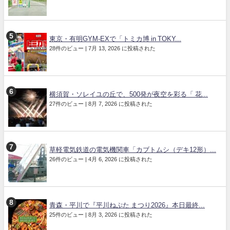
東京・有明GYM-EXで「トミカ博 in TOKY...
28件のビュー
|
7月 13, 2026 に投稿された
横須賀・ソレイユの丘で、500発が夜空を彩る「 花...
27件のビュー
|
8月 7, 2026 に投稿された
草軽電気鉄道の電気機関車「カブトムシ（デキ12形）...
26件のビュー
|
4月 6, 2026 に投稿された
青森・平川で『平川ねぷた まつり2026』本日最終...
25件のビュー
|
8月 3, 2026 に投稿された