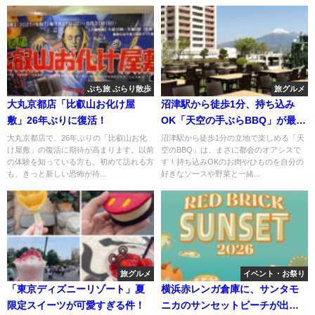
ぷち旅 ぶらり散歩
旅グルメ
大丸京都店「比叡山お化け屋
沼津駅から徒歩1分、持ち込み
敷」26年ぶりに復活！
OK「天空の手ぶらBBQ」が最
高！
大丸京都店で、26年ぶりの「比叡山お化
沼津駅から徒歩1分の立地で楽しめる「天
け屋敷」の復活に期待が高まります。以前
空のBBQ」は、まさに都会のオアシスで
の体験を知っている方も、初めて訪れる方
す！持ち込みOKのお肉やひものを自分の
も、きっと新しい恐怖が待...
好きなソースや野菜と一緒...
旅グルメ
イベント・お祭り
「東京ディズニーリゾート」夏
横浜赤レンガ倉庫に、サンタモ
限定スイーツが可愛すぎる件！
ニカのサンセットビーチが出