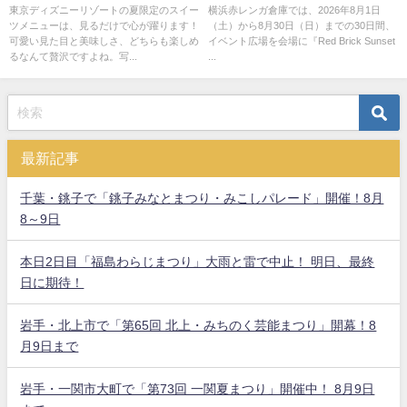
現！8/1日～
東京ディズニーリゾートの夏限定のスイー
横浜赤レンガ倉庫では、2026年8月1日
ツメニューは、見るだけで心が躍ります！
（土）から8月30日（日）までの30日間、
可愛い見た目と美味しさ、どちらも楽しめ
イベント広場を会場に『Red Brick Sunset
るなんて贅沢ですよね。写...
...
最新記事
千葉・銚子で「銚子みなとまつり・みこしパレード」開催！8月
8～9日
本日2日目「福島わらじまつり」大雨と雷で中止！ 明日、最終
日に期待！
岩手・北上市で「第65回 北上・みちのく芸能まつり」開幕！8
月9日まで
岩手・一関市大町で「第73回 一関夏まつり」開催中！ 8月9日