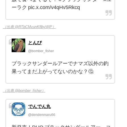
ーラク pic.x.com/v4qHv5Rkcq
（出典 @RTbCMvunK8byWjP）
とんび
@bomber_fisher
ブラックサンダールアーでナマズ以外の釣
果ってまだ上がってないのかな？🤔
（出典 @bomber_fisher）
でんでん丸
@dendenmaru66