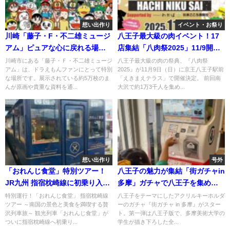
想い出作り
イベント・お祭り
川崎「藤子・F・不二雄ミュージ
八王子最大級の肉イベント！17
アム」ピュアな心に戻れる場
店集結「八肉祭2025」11/9開
所！
催！
川崎市にある「藤子・Ｆ・不二雄ミュージ
八王子最大級の肉の祭典、『八肉祭
アム」は、ドラえもんファンにとって特別
2025』が11月9日（日）に京王八王子駅前
な場所です。展示されている約5万枚のま
「えきまえテラス」で開催決定。 前回南
んが原画や貴重な資料を通...
大沢で約1万3千人を集め...
想い出作り
号外
「おれんじ食堂」特別ツアー！
八王子の魅力が集結「街ガチャin
JR九州 指宿枕崎線に初乗り入
多摩」ガチャで八王子を集めよ
れ！
う！
特別運行！「おれんじ食堂」 指宿枕崎線
八王子をテーマにしたアクリルキーホルダ
ツアー ～南国の景色と美食を満喫する贅
ーのガチャ『街ガチャ in 多摩』がスター
沢列車旅～ 観光列車「おれんじ食堂」が
ト。第一弾は八王子版で、多摩美術大学の
ついに指宿枕崎線へ初乗り...
学生が描き下ろした全...