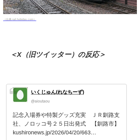
（出典 rail.hobidas.com）
＜X（旧ツイッター）の反応＞
いくじゅん(れなちーず)
@aioutaou
記念入場券や特製グッズ充実 ＪＲ釧路支
社、ノロッコ号２５日出発式 【釧路市】
kushironews.jp/2026/04/20/663…