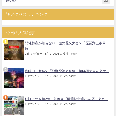
道の駅
33
逆アクセスランキング
今日の人気記事
開催都市が知らない、謎の花火大会？「琵琶湖三市同
時...
24件のビュー
|
8月 9, 2026 に投稿された
和歌山・新宮で「熊野徐福万燈祭・第64回新宮花火大...
11件のビュー
|
8月 9, 2026 に投稿された
好評につき第2弾！首都高「開通記念通行券 展」東京...
11件のビュー
|
8月 9, 2026 に投稿された