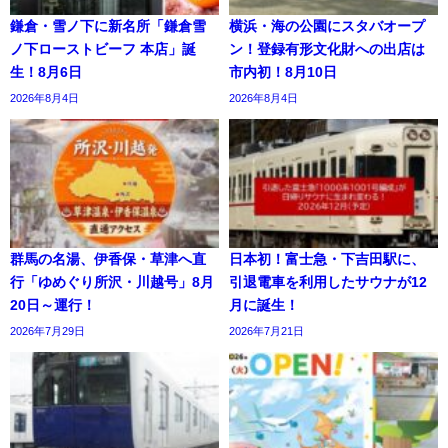
鎌倉・雪ノ下に新名所「鎌倉雪
横浜・海の公園にスタバオープ
ノ下ローストビーフ 本店」誕
ン！登録有形文化財への出店は
生！8月6日
市内初！8月10日
2026年8月4日
2026年8月4日
群馬の名湯、伊香保・草津へ直
日本初！富士急・下吉田駅に、
行「ゆめぐり所沢・川越号」8月
引退電車を利用したサウナが12
20日～運行！
月に誕生！
2026年7月29日
2026年7月21日