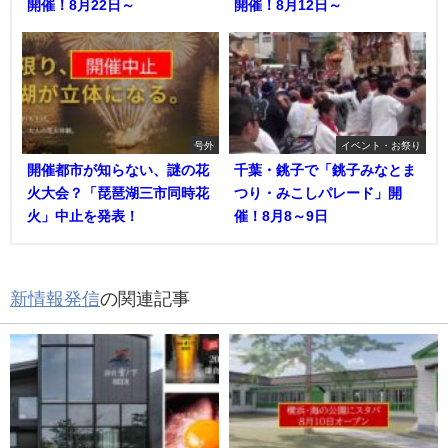
開催！8月22日～
開催！8月12日～
号外
イベント・お祭り
開催都市が知らない、謎の花
千葉・銚子で「銚子みなとま
火大会？「琵琶湖三市同時花
つり・みこしパレード」開
火」中止を発表！
催！8月8～9日
新情報発信
の関連記事