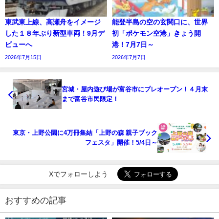
東武東上線、高瀬舟をイメージ
能登半島の空の玄関口に、世界
した１８年ぶり新型車両！9月デ
初「ポケモン空港」きょう開
ビューへ
港！7月7日～
2026年7月15日
2026年7月7日
宮城・屋内遊び場が富谷市にプレオープン！４月末
まで富谷市民限定！
東京・上野公園に4万冊集結「上野の森 親子ブック
フェスタ」開催！5/4日～
Xでフォローしよう
おすすめの記事