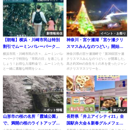
新情報発信
イベント・お祭り
【朗報】横浜・川崎市民は特別
神奈川・宮ケ瀬湖「宮ケ瀬クリ
割引でムーミンバレーパーク
スマスみんなのつどい」開始！
へ！
～12/25
横浜市民・川崎市民の方々、ムーミンバレ
神奈川県の宮ケ瀬湖畔で「第39回宮ケ瀬
ーパークで特別な「市民の日」を過ごしま
クリスマスみんなのつどい」が開幕した。
しょう！お得な入場料金で、ムーミンたち
高さ約30mの自生モミの木を使ったジャン
と一緒に素敵な時間をシェ...
ボクリスマスツリーを...
スポット情報
旅グルメ
山形市の桜の名所「霞城公園」
長野県「井上アイシティ21」全
で、満開の桜のライトアップ開
国駅弁大会＆新春グルメフェ
始！
ア！1/13まで