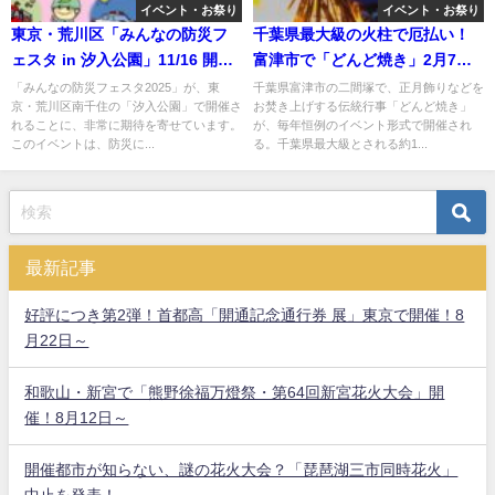
イベント・お祭り
イベント・お祭り
東京・荒川区「みんなの防災フ
千葉県最大級の火柱で厄払い！
ェスタ in 汐入公園」11/16 開
富津市で「どんど焼き」2月7日
催！
開催！
「みんなの防災フェスタ2025」が、東
千葉県富津市の二間塚で、正月飾りなどを
京・荒川区南千住の「汐入公園」で開催さ
お焚き上げする伝統行事「どんど焼き」
れることに、非常に期待を寄せています。
が、毎年恒例のイベント形式で開催され
このイベントは、防災に...
る。千葉県最大級とされる約1...
最新記事
好評につき第2弾！首都高「開通記念通行券 展」東京で開催！8
月22日～
和歌山・新宮で「熊野徐福万燈祭・第64回新宮花火大会」開
催！8月12日～
開催都市が知らない、謎の花火大会？「琵琶湖三市同時花火」