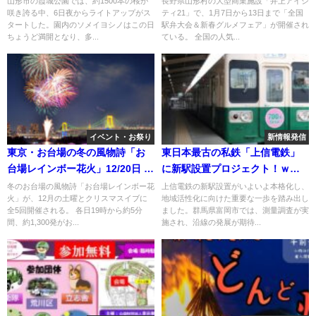
山形市の霞城公園では、約1500本の桜が
長野県山形村の大型商業施設「井上アイシ
咲き誇る中、6日夜からライトアップがス
ティ21」で、1月7日から13日まで「全国
タートした。園内のソメイヨシノはこの日
駅弁大会＆新春グルメフェア」が開催され
ちょうど満開となり、多...
ている。 全国の人気...
イベント・お祭り
新情報発信
東京・お台場の冬の風物詩「お
東日本最古の私鉄「上信電鉄」
台場レインボー花火」12/20日 開
に新駅設置プロジェクト！ｗｗ
催！
ｗ
冬のお台場の風物詩「お台場レインボー花
上信電鉄の新駅設置がいよいよ本格化し、
火」が、12月の土曜とクリスマスイブに
地域活性化に向けた重要な一歩を踏み出し
全5回開催される。 各日19時から約5分
ました。群馬県富岡市では、測量調査が実
間、約1,300発がお...
施され、沿線の発展が期待...