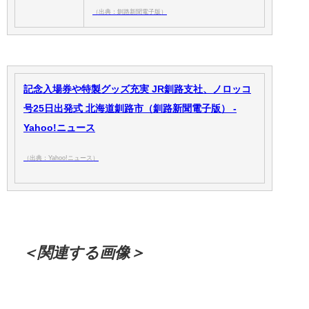
（出典：釧路新聞電子版）
記念入場券や特製グッズ充実 JR釧路支社、ノロッコ
号25日出発式 北海道釧路市（釧路新聞電子版） -
Yahoo!ニュース
（出典：Yahoo!ニュース）
＜関連する画像＞