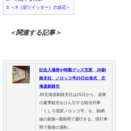
3.
＜X（旧ツイッター）の反応＞
＜関連する記事＞
記念入場券や特製グッズ充実 JR釧
路支社、ノロッコ号25日出発式 北
海道釧路市
JR北海道釧路支社は25日から、道東
の夏季観光をけん引する観光列車
「くしろ湿原ノロッコ号」を、釧網
線の釧路─塘路間で運行する。現行車
両で最後の運転…