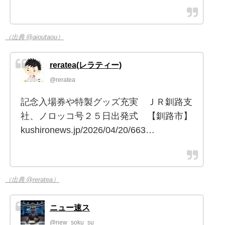
（出典 @aioutaou）
reratea(レラティー)
@reratea
記念入場券や特製グッズ充実 ＪＲ釧路支
社、ノロッコ号２５日出発式 【釧路市】
kushironews.jp/2026/04/20/663…
（出典 @reratea）
ニュー速ス
@new_soku_su