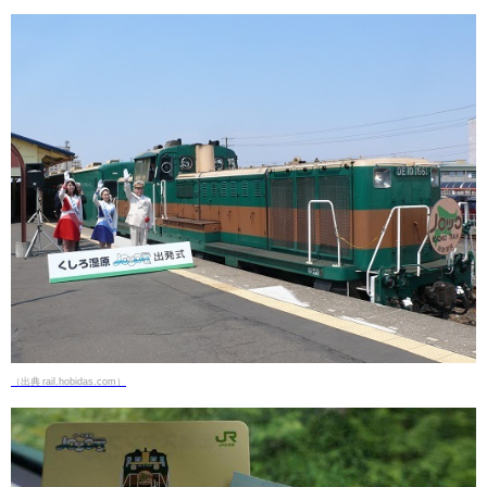
（出典 rail.hobidas.com）