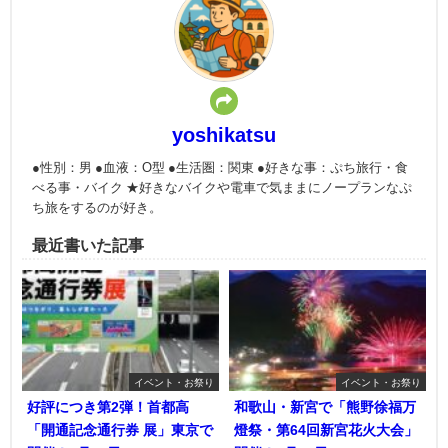
yoshikatsu
●性別：男 ●血液：O型 ●生活圏：関東 ●好きな事：ぷち旅行・食
べる事・バイク ★好きなバイクや電車で気ままにノープランなぷ
ち旅をするのが好き。
最近書いた記事
イベント・お祭り
イベント・お祭り
好評につき第2弾！首都高
和歌山・新宮で「熊野徐福万
「開通記念通行券 展」東京で
燈祭・第64回新宮花火大会」