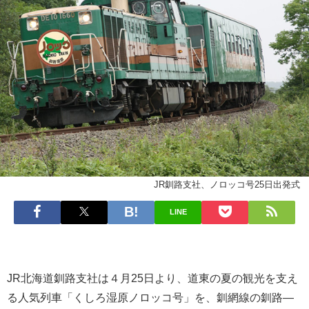
JR釧路支社、ノロッコ号25日出発式
LINE
JR北海道釧路支社は４月25日より、道東の夏の観光を支え
る人気列車「くしろ湿原ノロッコ号」を、釧網線の釧路―