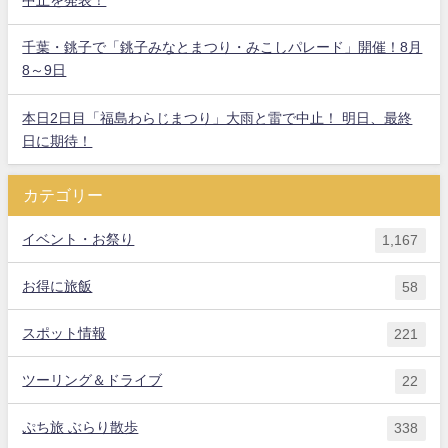
中止を発表！
千葉・銚子で「銚子みなとまつり・みこしパレード」開催！8月
8～9日
本日2日目「福島わらじまつり」大雨と雷で中止！ 明日、最終
日に期待！
カテゴリー
イベント・お祭り
1,167
お得に旅飯
58
スポット情報
221
ツーリング＆ドライブ
22
ぷち旅 ぶらり散歩
338