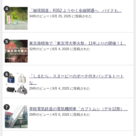
「秘境国道」R352 ようやく全線開通へ バイクも...
34件のビュー
|
8月 25, 2025 に投稿された
東京港晴海で「東京湾大華火祭」11年ぶりの開催！1...
32件のビュー
|
8月 4, 2026 に投稿された
「しまむら」スヌーピーのポーチ付きバッグ＆トート
な...
29件のビュー
|
9月 4, 2025 に投稿された
草軽電気鉄道の電気機関車「カブトムシ（デキ12形）...
29件のビュー
|
4月 6, 2026 に投稿された