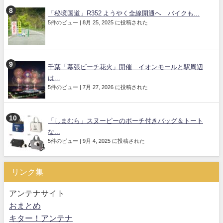
「秘境国道」R352 ようやく全線開通へ バイクも...
5件のビュー
|
8月 25, 2025 に投稿された
千葉「幕張ビーチ花火」開催 イオンモールと駅周辺
は...
5件のビュー
|
7月 27, 2026 に投稿された
「しまむら」スヌーピーのポーチ付きバッグ＆トート
な...
5件のビュー
|
9月 4, 2025 に投稿された
リンク集
アンテナサイト
おまとめ
キター！アンテナ