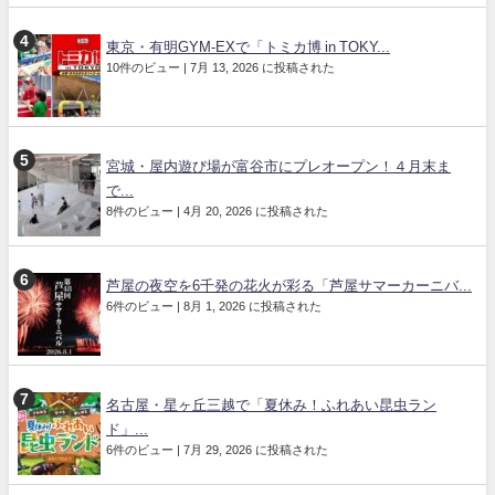
東京・有明GYM-EXで「トミカ博 in TOKY...
10件のビュー
|
7月 13, 2026 に投稿された
宮城・屋内遊び場が富谷市にプレオープン！４月末ま
で...
8件のビュー
|
4月 20, 2026 に投稿された
芦屋の夜空を6千発の花火が彩る「芦屋サマーカーニバ...
6件のビュー
|
8月 1, 2026 に投稿された
名古屋・星ヶ丘三越で「夏休み！ふれあい昆虫ラン
ド」...
6件のビュー
|
7月 29, 2026 に投稿された