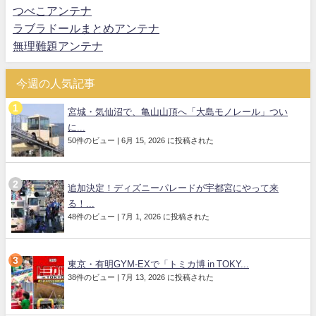
つべこアンテナ
ラブラドールまとめアンテナ
無理難題アンテナ
今週の人気記事
宮城・気仙沼で、亀山山頂へ「大島モノレール」つい
に...
50件のビュー
|
6月 15, 2026 に投稿された
追加決定！ディズニーパレードが宇都宮にやって来
る！...
48件のビュー
|
7月 1, 2026 に投稿された
東京・有明GYM-EXで「トミカ博 in TOKY...
38件のビュー
|
7月 13, 2026 に投稿された