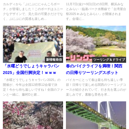
催！
カルディから「ぷにぷににゃんころポー
11月7日(金)〜9日(日)の3日間、横浜みな
チ」が登場しました！このポーチはユニー
とみらい・臨港パーク水際線で「台湾屋台
クなデザインで、見た目の可愛さだけでな
祭2025 in みなとみらい」が開催されま
く、ぷにぷにの質感も楽しめ...
す。会場に...
新情報発信
ツーリング＆ドライブ
「水曜どうでしょうキャラバン
春のバイクライフを満喫！関西
2025」全国行脚決定！ｗｗｗ
の日帰りツーリングスポット
『水曜どうでしょうキャラバン2025』の
バイカーにとって春は最も待ち遠しい季
開催が、今年は全国12府県12会場で決
節！日帰りで楽しめる関西のツーリングコ
定！今から待ち遠しいですね！全国のファ
ースが紹介されていて、行き先を選ぶのが
ンと一緒に、藤村Dと嬉...
楽しみです。素敵な景色を求...