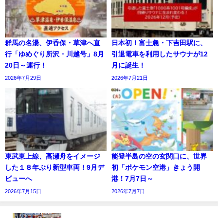
群馬の名湯、伊香保・草津へ直
日本初！富士急・下吉田駅に、
行「ゆめぐり所沢・川越号」8月
引退電車を利用したサウナが12
20日～運行！
月に誕生！
2026年7月29日
2026年7月21日
東武東上線、高瀬舟をイメージ
能登半島の空の玄関口に、世界
した１８年ぶり新型車両！9月デ
初「ポケモン空港」きょう開
ビューへ
港！7月7日～
2026年7月15日
2026年7月7日