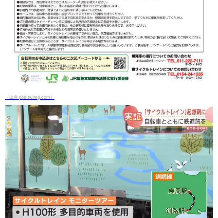
（出典 pbs.twimg.com）