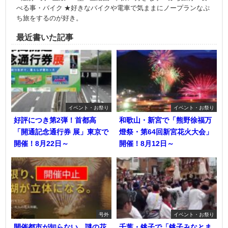
べる事・バイク ★好きなバイクや電車で気ままにノープランなぷ
ち旅をするのが好き。
最近書いた記事
イベント・お祭り
イベント・お祭り
好評につき第2弾！首都高
和歌山・新宮で「熊野徐福万
「開通記念通行券 展」東京で
燈祭・第64回新宮花火大会」
開催！8月22日～
開催！8月12日～
号外
イベント・お祭り
開催都市が知らない、謎の花
千葉・銚子で「銚子みなとま