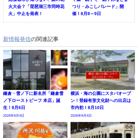
火大会？「琵琶湖三市同時花
つり・みこしパレード」開
火」中止を発表！
催！8月8～9日
新情報発信
の関連記事
鎌倉・雪ノ下に新名所「鎌倉雪
横浜・海の公園にスタバオープ
ノ下ローストビーフ 本店」誕
ン！登録有形文化財への出店は
生！8月6日
市内初！8月10日
2026年8月4日
2026年8月4日