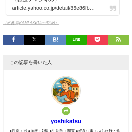
article.yahoo.co.jp/detail/86e86fb…
（出典 @KAMLAKKUtestRUN）
LINE
この記事を書いた人
yoshikatsu
●性別：男 ●血液：O型 ●生活圏：関東 ●好きな事：ぷち旅行・食