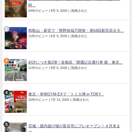
時...
24件のビュー
|
8月 9, 2026 に投稿された
和歌山・新宮で「熊野徐福万燈祭・第64回新宮花火大...
11件のビュー
|
8月 9, 2026 に投稿された
好評につき第2弾！首都高「開通記念通行券 展」東京...
11件のビュー
|
8月 9, 2026 に投稿された
東京・有明GYM-EXで「トミカ博 in TOKY...
10件のビュー
|
7月 13, 2026 に投稿された
宮城・屋内遊び場が富谷市にプレオープン！４月末ま