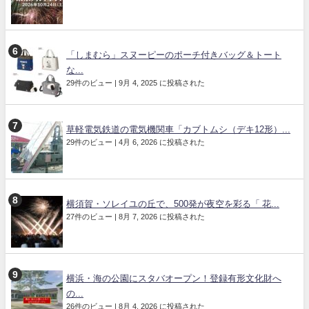
「しまむら」スヌーピーのポーチ付きバッグ＆トート
な...
29件のビュー
|
9月 4, 2025 に投稿された
草軽電気鉄道の電気機関車「カブトムシ（デキ12形）...
29件のビュー
|
4月 6, 2026 に投稿された
横須賀・ソレイユの丘で、500発が夜空を彩る「 花...
27件のビュー
|
8月 7, 2026 に投稿された
横浜・海の公園にスタバオープン！登録有形文化財へ
の...
26件のビュー
|
8月 4, 2026 に投稿された