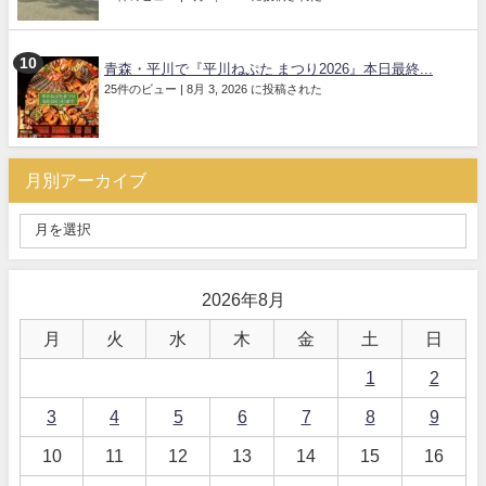
青森・平川で『平川ねぷた まつり2026』本日最終...
25件のビュー
|
8月 3, 2026 に投稿された
月別アーカイブ
2026年8月
月
火
水
木
金
土
日
1
2
3
4
5
6
7
8
9
10
11
12
13
14
15
16