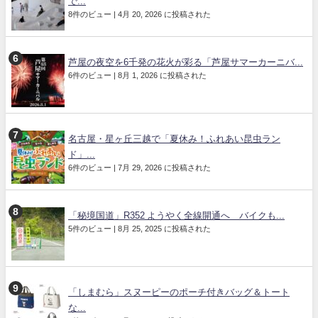
で...
8件のビュー
|
4月 20, 2026 に投稿された
芦屋の夜空を6千発の花火が彩る「芦屋サマーカーニバ...
6件のビュー
|
8月 1, 2026 に投稿された
名古屋・星ヶ丘三越で「夏休み！ふれあい昆虫ラン
ド」...
6件のビュー
|
7月 29, 2026 に投稿された
「秘境国道」R352 ようやく全線開通へ バイクも...
5件のビュー
|
8月 25, 2025 に投稿された
「しまむら」スヌーピーのポーチ付きバッグ＆トート
な...