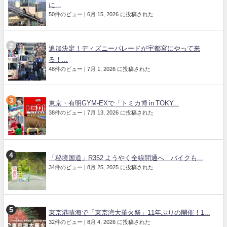
に...
50件のビュー
|
6月 15, 2026 に投稿された
追加決定！ディズニーパレードが宇都宮にやって来
る！...
48件のビュー
|
7月 1, 2026 に投稿された
東京・有明GYM-EXで「トミカ博 in TOKY...
38件のビュー
|
7月 13, 2026 に投稿された
「秘境国道」R352 ようやく全線開通へ バイクも...
34件のビュー
|
8月 25, 2025 に投稿された
東京港晴海で「東京湾大華火祭」11年ぶりの開催！1...
32件のビュー
|
8月 4, 2026 に投稿された