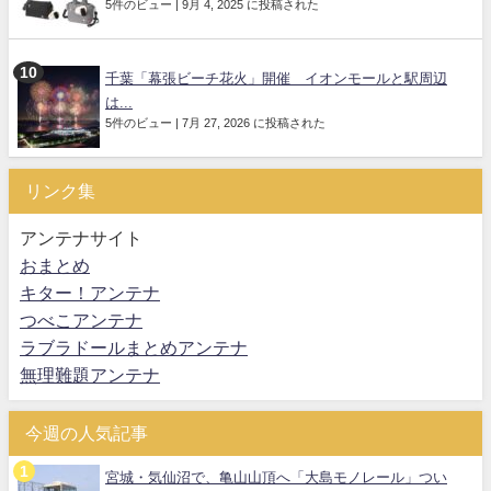
5件のビュー
|
9月 4, 2025 に投稿された
千葉「幕張ビーチ花火」開催 イオンモールと駅周辺
は...
5件のビュー
|
7月 27, 2026 に投稿された
リンク集
アンテナサイト
おまとめ
キター！アンテナ
つべこアンテナ
ラブラドールまとめアンテナ
無理難題アンテナ
今週の人気記事
宮城・気仙沼で、亀山山頂へ「大島モノレール」つい