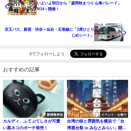
いよいよ明日から「盛岡秋まつり 山車パレード」
9/14～開催！
京王バス、新宿・渋谷～仙台・石巻線に「2席ひとり
じめシート」
Xでフォローしよう
おすすめの記事
新情報発信
イベント・お祭り
カルディ、ふてぶてしさが可愛
台湾の味と雰囲気を横浜で「台
い黒ネコのポーチ発売！
湾屋台祭 in みなとみらい」開