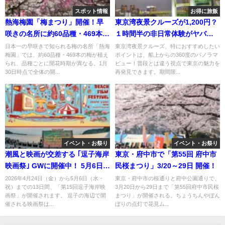
スポット情報
お得に旅飯
熱海梅園「梅まつり」開催！早
東京湾夜景クルーズが1,200円？
咲きの名所に約60品種・469本の
１時間半の非日常体験がヤバい
梅！
件！
日本一の早咲きで知られる梅の名所「熱海
東京湾夜景クルーズ、特におすすめしたい
梅園」では、約60品種・469本の梅が植え
ポイントは、船上からの360度のパノラマ
られ、品種ごとに開花時期が異なる。1月
ビュー！普段とは違う視点で東京の魅力を
30日時点で全体の開...
再発見できます。期間限...
イベント・お祭り
イベント・お祭り
潮風と映画が交差する ｢逗子海岸
東京・府中市で「第55回 府中市
映画祭｣ GWに開催中！ 5月6日ま
民桜まつり」3/20～29日 開催！
で
2026年4月24日（金）から5月6日（水・
東京・府中市の桜通りと府中公園通りで、
祝）までの13日間、「第15回逗子海岸映
3月20日から29日まで「第55回府中市民桜
画祭」が開催されます。 逗子の海辺で開
まつり」が開催される。ちょうちんやぼん
催される映画祭は...
ぼりの点灯で花見ム...