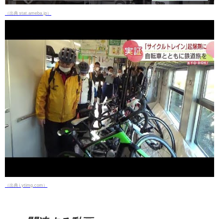
（出典 stat.ameba.jp）
（出典 i.ytimg.com）