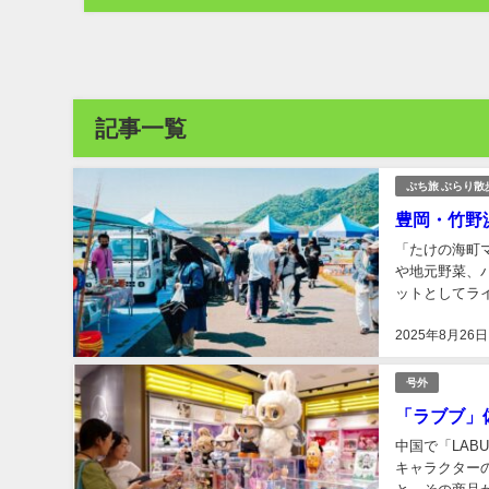
記事一覧
ぷち旅 ぶらり散
豊岡・竹野
「たけの海町
や地元野菜、
ットとしてラ
大阪・関西万博
2025年8月26日
号外
「ラブブ」
中国で「LAB
キャラクター