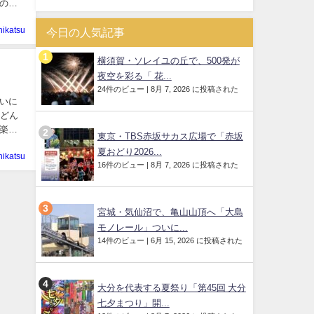
の１
hikatsu
今日の人気記事
横須賀・ソレイユの丘で、500発が
夜空を彩る「 花...
24件のビュー
|
8月 7, 2026 に投稿された
いに
いどん
楽し
東京・TBS赤坂サカス広場で「赤坂
夏おどり2026...
hikatsu
16件のビュー
|
8月 7, 2026 に投稿された
宮城・気仙沼で、亀山山頂へ「大島
モノレール」ついに...
14件のビュー
|
6月 15, 2026 に投稿された
大分を代表する夏祭り「第45回 大分
七夕まつり」開...