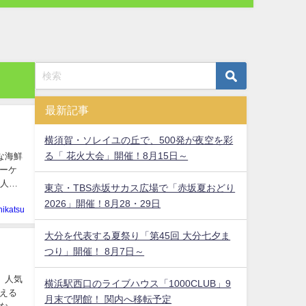
最新記事
横須賀・ソレイユの丘で、500発が夜空を彩
る「 花火大会」開催！8月15日～
な海鮮
ーケ
0人に
東京・TBS赤坂サカス広場で「赤坂夏おどり
2026」開催！8月28・29日
hikatsu
大分を代表する夏祭り「第45回 大分七夕ま
つり」開催！ 8月7日～
。人気
横浜駅西口のライブハウス「1000CLUB」9
える
月末で閉館！ 関内へ移転予定