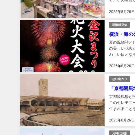
と、その商品
2025年8月26日
新情報発信
横浜・海の公
夏の風物詩とし
の美しい花火
わしい日となる
2025年8月26日
想い出作り
「京都競馬場
京都競馬場が開
このセレモニ
生まれること
される。午前1
2025年8月26日
お得に旅飯