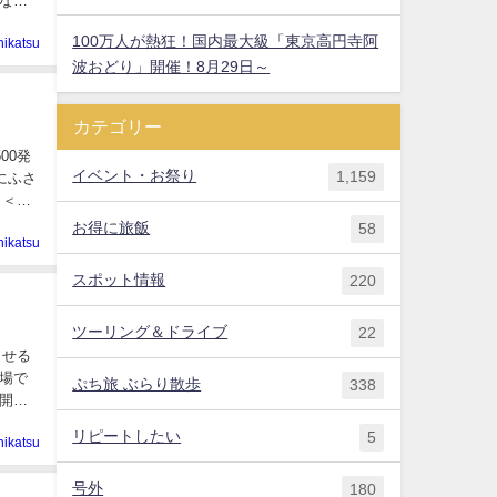
なる
100万人が熱狂！国内最大級「東京高円寺阿
hikatsu
波おどり」開催！8月29日～
カテゴリー
00発
イベント・お祭り
1,159
にふさ
関
お得に旅飯
58
hikatsu
スポット情報
220
ツーリング＆ドライブ
22
させる
場で
ぷち旅 ぶらり散歩
338
で開催
リピートしたい
5
hikatsu
号外
180