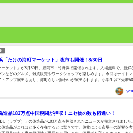
歩
浜「たけの海町マーケット」夜市も開催！8/30日
マーケット」が8月30日、豊岡市・竹野浜で開催されます。入場無料で、新鮮
パンなどのグルメ、雑貨販売やワークショップが楽しめます。今回はナイトマ
イトアップ演出もあり、海町らしい賑わいが演出されます。小学生以下先着5
のチケットが配布されるほか、恒例のビーチ...
yos
偽造品183万点中国税関が押収！ニセ物の数も桁違い！
UBU（ラブブ）」の偽造品が183万点も押収されたニュースが報道されました
の偽造品がこれほど多く存在するとは驚きです。偽物による市場への影響を考