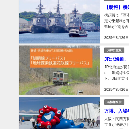
【朗報】横
横須賀で「軍
定で乗船料が
県民が2割を
「YOKOSU
2025年8月26日
お得に旅飯
JR北海道
JR北海道が
に、釧網線や
ト。3日間乗
すね。 ※今回
2025年8月26日
新情報発信
万博、入場
大阪・関西万
プ５が発表さ