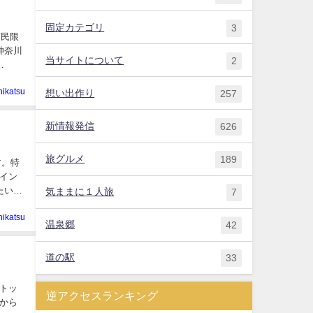
固定カテゴリ
3
市民限
神奈川
当サイトについて
2
hikatsu
想い出作り
257
新情報発信
626
旅グルメ
189
す。特
イン
たいで
気ままに１人旅
7
hikatsu
温泉郷
42
道の駅
33
トッ
逆アクセスランキング
から