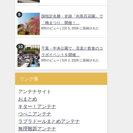
国指定名勝・史跡「向島百花園」で
「梅まつり」開催！...
8件のビュー
|
2月 5, 2026 に投稿された
千葉・中央公園で、音楽と飲食のコ
ラボイベントを開催...
8件のビュー
|
5月 2, 2026 に投稿された
リンク集
アンテナサイト
おまとめ
キター！アンテナ
つべこアンテナ
ラブラドールまとめアンテナ
無理難題アンテナ