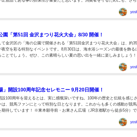
が正規品である事の担保性が重要だと思います。消費者を守るためにも、さら
取り締まりと対策が求められます。 ＜関連する記事＞...
yos
園「第51回 金沢まつり花火大会」8/30 開催！
て金沢区の「海の公園で開催される「第51回金沢まつり花火大会」は、約35
が夜空を彩る特別なイベントです。8月30日は、海水浴シーズンの最後を飾る
ことでしょう。ぜひ、この素晴らしい夏の思い出を一緒に楽しみましょう！ ＜
連する記事＞ 【横浜市金沢区】夏の風物詩「第...
yos
」開設100周年記念セレモニー 9月20日開催！
設100周年を迎えるとは、実に感慨深いですね。100年の歴史と伝統を感じ
ーは、競馬ファンにとって特別な日となります。これからも多くの感動が競馬
を期待しています！ ※東本願寺前・お東さん広場（JR京都駅から徒歩5分）
0時から午後6時まで、抹茶や和菓子の...
yos