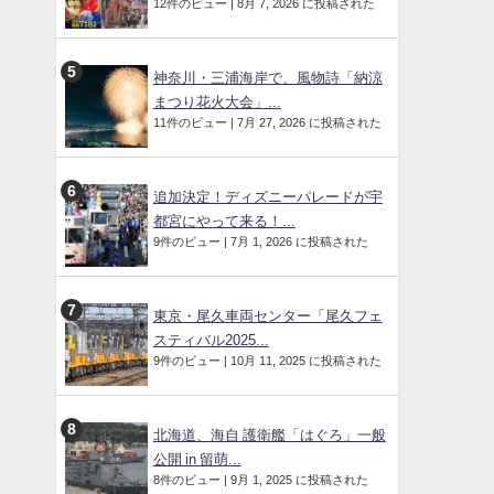
12件のビュー
|
8月 7, 2026 に投稿された
神奈川・三浦海岸で、風物詩「納涼
まつり花火大会」...
11件のビュー
|
7月 27, 2026 に投稿された
追加決定！ディズニーパレードが宇
都宮にやって来る！...
9件のビュー
|
7月 1, 2026 に投稿された
東京・尾久車両センター「尾久フェ
スティバル2025...
9件のビュー
|
10月 11, 2025 に投稿された
北海道、海自 護衛艦「はぐろ」一般
公開 in 留萌...
8件のビュー
|
9月 1, 2025 に投稿された