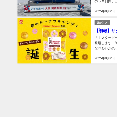
の５０日間、
７万８５７６人
2025年8月26日
旅グルメ
【朗報】サ
「ミスタード
登場します！
な味わいが楽
みです！ ※価格
2025年8月26日