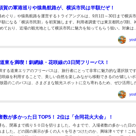
須賀の軍港巡りや猿島航路が、横浜市民は半額だぞ！
港めぐり」や猿島航路を運営するトライアングルは、9月1日～30日まで横浜
半額になる「横浜市民割」を初実施します。利用者調査では東京都民が3割、
占めており、近場の観光地として横浜市民に魅力を知ってもらう狙い。対象は
KA軍港めぐり」「猿島航路」「浦賀の渡し」の...
yos
、道東を満喫！釧網線・花咲線の3日間フリーパス！
提供する道東エリアのフリーパスは、旅行者にとって非常に魅力的な選択肢で
花咲線を利用することで、美しい自然を楽しみながら移動できるのが嬉しいポ
り放題のこのパスは、さまざまな観光スポットに立ち寄れるため、ぜひ活用し
発売されるフリーパスは、実証事業の一環とし...
yos
者数が多かった日 TOP5！ 2位は「合同花火大会」！
博も、閉幕まで残り５０日を切りました。今までで、入場者数の多かった日の
れました。どの国の展示が多くの人々を引きつけたのか、興味津々です！これ