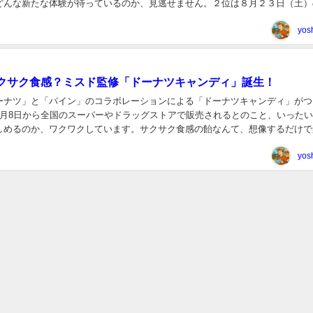
どんな新たな体験が待っているのか、見逃せません。２位は８月２３日（土）
。全国で中止となった花火大会の花火玉を打ち上げ...
yos
クサク食感？ミスド監修「ドーナツキャンディ」誕生！
ーナツ」と「パイン」のコラボレーションによる「ドーナツキャンディ」がつ
9月8日から全国のスーパーやドラッグストアで販売されるとのこと、いった
しめるのか、ワクワクしています。サクサク食感の飴なんて、想像するだけで
は75g入り237円。クランチ製法でサクサ...
yos