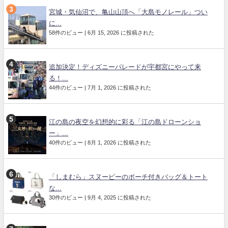
宮城・気仙沼で、亀山山頂へ「大島モノレール」つい
に...
58件のビュー
|
6月 15, 2026 に投稿された
追加決定！ディズニーパレードが宇都宮にやって来
る！...
44件のビュー
|
7月 1, 2026 に投稿された
江の島の夜空を幻想的に彩る「江の島ドローンショ
ー」...
40件のビュー
|
8月 1, 2026 に投稿された
「しまむら」スヌーピーのポーチ付きバッグ＆トート
な...
30件のビュー
|
9月 4, 2025 に投稿された