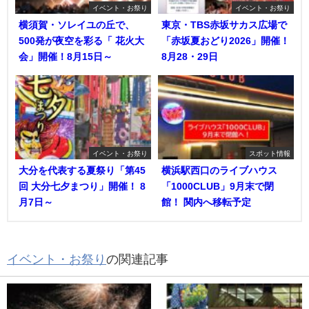
イベント・お祭り
イベント・お祭り
横須賀・ソレイユの丘で、
東京・TBS赤坂サカス広場で
500発が夜空を彩る「 花火大
「赤坂夏おどり2026」開催！
会」開催！8月15日～
8月28・29日
イベント・お祭り
スポット情報
大分を代表する夏祭り「第45
横浜駅西口のライブハウス
回 大分七夕まつり」開催！ 8
「1000CLUB」9月末で閉
月7日～
館！ 関内へ移転予定
イベント・お祭り
の関連記事