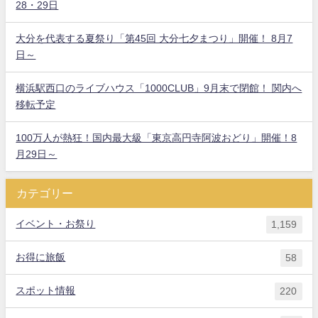
28・29日
大分を代表する夏祭り「第45回 大分七夕まつり」開催！ 8月7
日～
横浜駅西口のライブハウス「1000CLUB」9月末で閉館！ 関内へ
移転予定
100万人が熱狂！国内最大級「東京高円寺阿波おどり」開催！8
月29日～
カテゴリー
イベント・お祭り
1,159
お得に旅飯
58
スポット情報
220