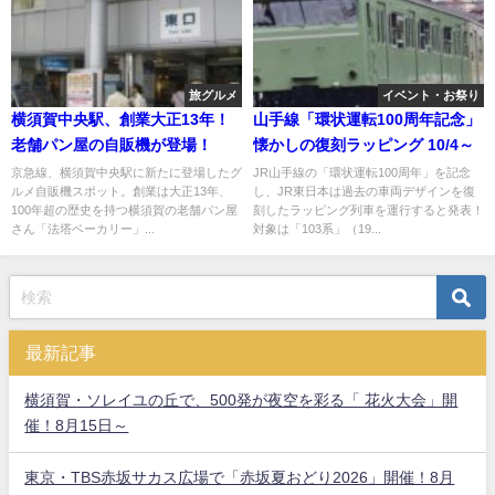
旅グルメ
イベント・お祭り
横須賀中央駅、創業大正13年！
山手線「環状運転100周年記念」
老舗パン屋の自販機が登場！
懐かしの復刻ラッピング 10/4～
京急線、横須賀中央駅に新たに登場したグ
JR山手線の「環状運転100周年」を記念
ルメ自販機スポット。創業は大正13年、
し、JR東日本は過去の車両デザインを復
100年超の歴史を持つ横須賀の老舗パン屋
刻したラッピング列車を運行すると発表！
さん「法塔ベーカリー」...
対象は「103系」（19...
最新記事
横須賀・ソレイユの丘で、500発が夜空を彩る「 花火大会」開
催！8月15日～
東京・TBS赤坂サカス広場で「赤坂夏おどり2026」開催！8月