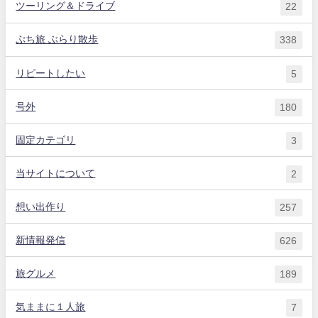
ツーリング＆ドライブ
22
ぷち旅 ぶらり散歩
338
リピートしたい
5
号外
180
固定カテゴリ
3
当サイトについて
2
想い出作り
257
新情報発信
626
旅グルメ
189
気ままに１人旅
7