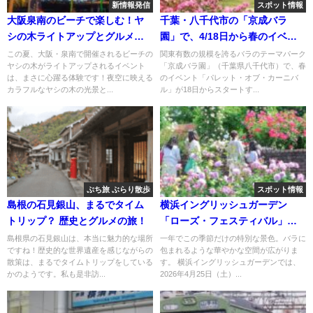
新情報発信
スポット情報
大阪泉南のビーチで楽しむ！ヤ
千葉・八千代市の「京成バラ
シの木ライトアップとグルメ夜
園」で、4/18日から春のイベン
市！
ト開催！
この夏、大阪・泉南で開催されるビーチの
関東有数の規模を誇るバラのテーマパーク
ヤシの木がライトアップされるイベント
「京成バラ園」（千葉県八千代市）で、春
は、まさに心躍る体験です！夜空に映える
のイベント「パレット・オブ・カーニバ
カラフルなヤシの木の光景と...
ル」が18日からスタートす...
ぷち旅 ぶらり散歩
スポット情報
島根の石見銀山、まるでタイム
横浜イングリッシュガーデン
トリップ？ 歴史とグルメの旅！
「ローズ・フェスティバル」開
催！ 4/25日～
島根県の石見銀山は、本当に魅力的な場所
一年でこの季節だけの特別な景色。バラに
ですね！歴史的な世界遺産を感じながらの
包まれるような華やかな空間が広がりま
散策は、まるでタイムトリップをしている
す。 横浜イングリッシュガーデンでは、
かのようです。私も是非訪...
2026年4月25日（土）...