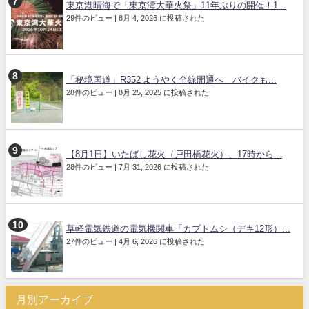
東京港晴海で「東京湾大華火祭」11年ぶりの開催！1...
29件のビュー
|
8月 4, 2026 に投稿された
「秘境国道」R352 ようやく全線開通へ バイクも...
28件のビュー
|
8月 25, 2025 に投稿された
【8月1日】いたばし花火（戸田橋花火）、17時から...
28件のビュー
|
7月 31, 2026 に投稿された
草軽電気鉄道の電気機関車「カブトムシ（デキ12形）...
27件のビュー
|
4月 6, 2026 に投稿された
月別アーカイブ