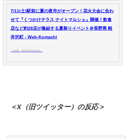
7/11(土)駅前に夏の夜市がオープン！花火大会に合わ
せて『くつかけテラス ナイトマルシェ』開催！飲食
店など約28店が集結する夏祭りイベント＠長野県 軽
井沢町 - Web-Komachi
（出典：Web-Komachi）
＜X（旧ツイッター）の反応＞