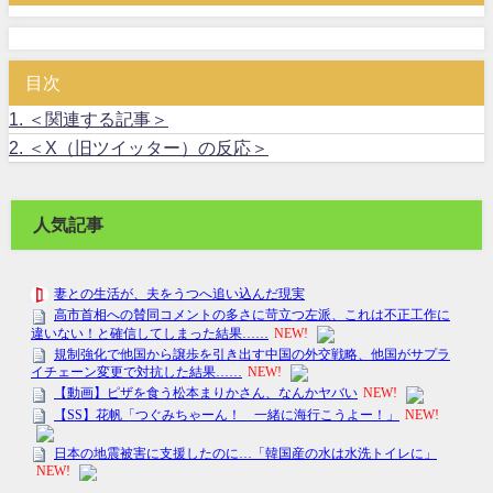
目次
1.
＜関連する記事＞
2.
＜X（旧ツイッター）の反応＞
人気記事