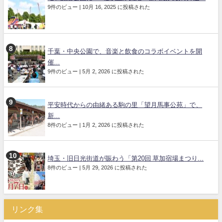
9件のビュー
|
10月 16, 2025 に投稿された
千葉・中央公園で、音楽と飲食のコラボイベントを開
催...
9件のビュー
|
5月 2, 2026 に投稿された
平安時代からの由緒ある駒の里「望月馬事公苑」で、
新...
8件のビュー
|
1月 2, 2026 に投稿された
埼玉・旧日光街道が賑わう「第20回 草加宿場まつり...
8件のビュー
|
5月 29, 2026 に投稿された
リンク集