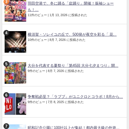
羽田空港で、冬に踊る「盆踊り」開催！振袖ショー
も！...
11件のビュー
|
1月 13, 2026 に投稿された
横須賀・ソレイユの丘で、500発が夜空を彩る「 花...
10件のビュー
|
8月 7, 2026 に投稿された
大分を代表する夏祭り「第45回 大分七夕まつり」開...
9件のビュー
|
8月 7, 2026 に投稿された
争奪戦必至？「ラブブ」がユニクロとコラボ！8月から...
9件のビュー
|
7月 8, 2025 に投稿された
昭和記念公園に100社以上が集結！都内最大級の外遊...