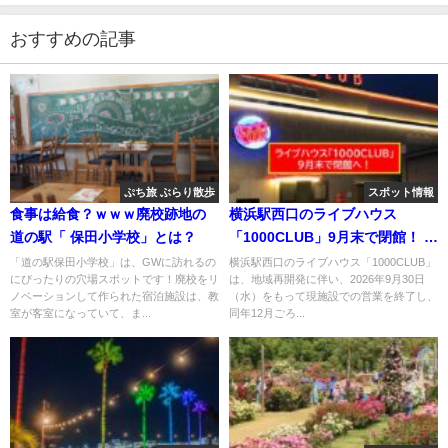
おすすめの記事
ぷち旅 ぶらり散歩
スポット情報
食事は給食？ｗｗｗ廃校跡地の
横浜駅西口のライブハウス
道の駅「 保田小学校」とは？
「1000CLUB」9月末で閉館！ 関
内へ移転予定
「道の駅保田小学校」は、GWに訪れるの
横浜駅西口のライブハウス「1000CLUB」
にぴったりの穴場スポットです！廃校をリ
は、地域再開発に伴い、2026年9月30日
ノベーションして作られた宿泊施設は、教
（水）をもって現施設での営業を終了し、
室が客室になっていて、ま...
同年12月ごろ...