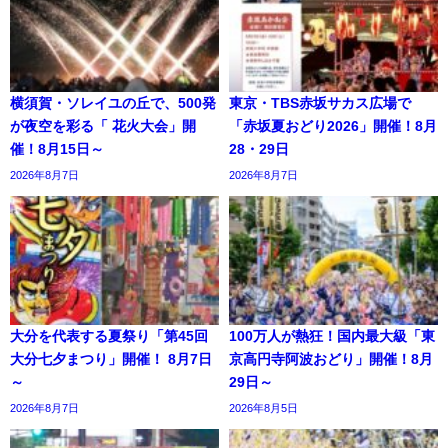
横須賀・ソレイユの丘で、500発
東京・TBS赤坂サカス広場で
が夜空を彩る「 花火大会」開
「赤坂夏おどり2026」開催！8月
催！8月15日～
28・29日
2026年8月7日
2026年8月7日
大分を代表する夏祭り「第45回
100万人が熱狂！国内最大級「東
大分七夕まつり」開催！ 8月7日
京高円寺阿波おどり」開催！8月
～
29日～
2026年8月7日
2026年8月5日