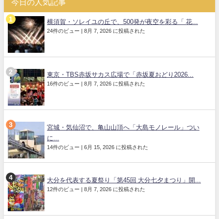
今日の人気記事
横須賀・ソレイユの丘で、500発が夜空を彩る「 花...
24件のビュー
|
8月 7, 2026 に投稿された
東京・TBS赤坂サカス広場で「赤坂夏おどり2026...
16件のビュー
|
8月 7, 2026 に投稿された
宮城・気仙沼で、亀山山頂へ「大島モノレール」つい
に...
14件のビュー
|
6月 15, 2026 に投稿された
大分を代表する夏祭り「第45回 大分七夕まつり」開...
12件のビュー
|
8月 7, 2026 に投稿された