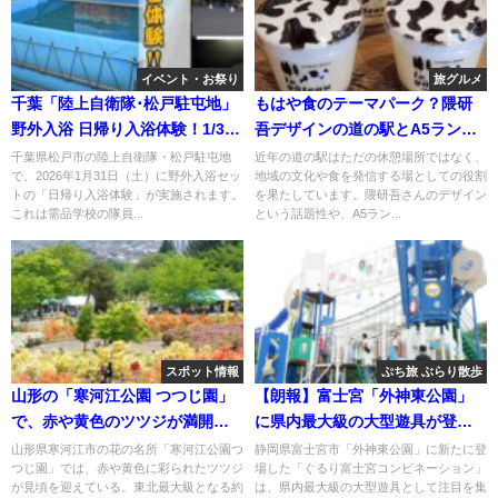
イベント・お祭り
旅グルメ
千葉「陸上自衛隊･松戸駐屯地」
もはや食のテーマパーク？隈研
野外入浴 日帰り入浴体験！1/31
吾デザインの道の駅とA5ランク
日
牛肉？！
千葉県松戸市の陸上自衛隊・松戸駐屯地
近年の道の駅はただの休憩場所ではなく、
で、2026年1月31日（土）に野外入浴セッ
地域の文化や食を発信する場としての役割
トの「日帰り入浴体験」が実施されます。
を果たしています。隈研吾さんのデザイン
これは需品学校の隊員...
という話題性や、A5ラン...
スポット情報
ぷち旅 ぶらり散歩
山形の「寒河江公園 つつじ園」
【朗報】富士宮「外神東公園」
で、赤や黄色のツツジが満開で
に県内最大級の大型遊具が登
す！
場！
山形県寒河江市の花の名所「寒河江公園つ
静岡県富士宮市「外神東公園」に新たに登
つじ園」では、赤や黄色に彩られたツツジ
場した「ぐるり富士宮コンビネーション」
が見頃を迎えている。東北最大級となる約
は、県内最大級の大型遊具として注目を集