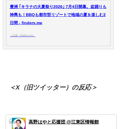
豊洲 ｢キラナの大夏祭り2026｣ 7月4日開幕。盆踊りも
神輿も！BBQも都市型リゾートで地域の夏を楽しむ2
日間 - finders.me
（出典：finders.me）
＜X（旧ツイッター）の反応＞
高野はやと応援団 @江東区情報館