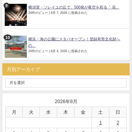
横須賀・ソレイユの丘で、500発が夜空を彩る「 花...
24件のビュー
|
8月 7, 2026 に投稿された
横浜・海の公園にスタバオープン！登録有形文化財へ
の...
24件のビュー
|
8月 4, 2026 に投稿された
月別アーカイブ
2026年8月
月
火
水
木
金
土
日
1
2