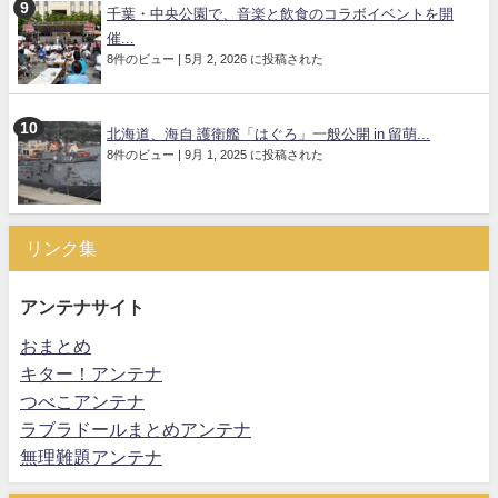
千葉・中央公園で、音楽と飲食のコラボイベントを開
催...
8件のビュー
|
5月 2, 2026 に投稿された
北海道、海自 護衛艦「はぐろ」一般公開 in 留萌...
8件のビュー
|
9月 1, 2025 に投稿された
リンク集
アンテナサイト
おまとめ
キター！アンテナ
つべこアンテナ
ラブラドールまとめアンテナ
無理難題アンテナ