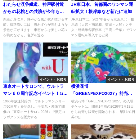
わたらせ渓谷鐵道、神戸駅付近
JR東日本、首都圏のワンマン運
からの花桃との共演が今年も絶
転拡大！根岸線など新たに追加
景！
新緑が芽吹き、爽やかな風が吹き抜ける季
JR東日本は、2027年春から京浜東北・根
節。線路沿いには、思わず心が弾むような
岸線（大宮～南浦和、蒲田～大船）と中
景色が広がります。車窓からは美しい花々
央・総武線各駅停車（三鷹～千葉）でワン
を眺めながら、名所を巡る...
マン運転を導入すると発...
イベント・お祭り
イベント・お祭り
東京オートサロンで、ウルトラ
横浜花博
マン６０周年記念イベント！1/9
「GREEN×EXPO2027」前売り
日～
入場チケット 3月19日～ 発売開
1966年放送開始の「ウルトラマンシリー
横浜花博「GREEN×EXPO 2027」の入場
ズ60周年」を記念し、千葉県・幕張で開
チケットは、開催1年前の2026年3月19日
始！
催の「東京オートサロン2026」で限定コ
から前売り販売が開始される。 早割の1日
ラボグッズを販売する...
券のほ...