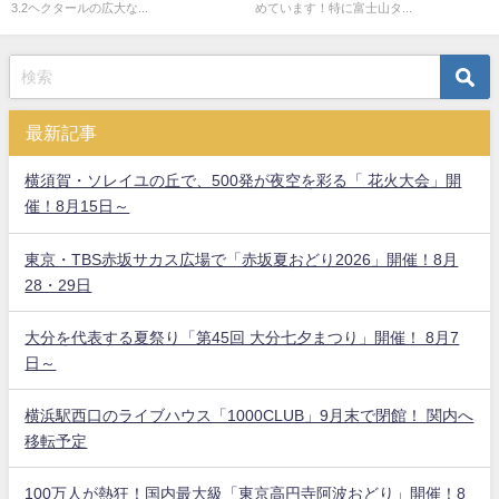
3.2ヘクタールの広大な...
めています！特に富士山タ...
最新記事
横須賀・ソレイユの丘で、500発が夜空を彩る「 花火大会」開
催！8月15日～
東京・TBS赤坂サカス広場で「赤坂夏おどり2026」開催！8月
28・29日
大分を代表する夏祭り「第45回 大分七夕まつり」開催！ 8月7
日～
横浜駅西口のライブハウス「1000CLUB」9月末で閉館！ 関内へ
移転予定
100万人が熱狂！国内最大級「東京高円寺阿波おどり」開催！8