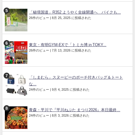
「秘境国道」R352 ようやく全線開通へ バイクも...
26件のビュー
|
8月 25, 2025 に投稿された
東京・有明GYM-EXで「トミカ博 in TOKY...
26件のビュー
|
7月 13, 2026 に投稿された
「しまむら」スヌーピーのポーチ付きバッグ＆トート
な...
24件のビュー
|
9月 4, 2025 に投稿された
青森・平川で『平川ねぷた まつり2026』本日最終...
24件のビュー
|
8月 3, 2026 に投稿された