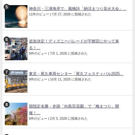
神奈川・三浦海岸で、風物詩「納涼まつり花火大会」...
11件のビュー
|
7月 27, 2026 に投稿された
追加決定！ディズニーパレードが宇都宮にやって来
る！...
9件のビュー
|
7月 1, 2026 に投稿された
東京・尾久車両センター「尾久フェスティバル2025...
9件のビュー
|
10月 11, 2025 に投稿された
国指定名勝・史跡「向島百花園」で「梅まつり」開
催！...
8件のビュー
|
2月 5, 2026 に投稿された