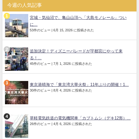
今週の人気記事
宮城・気仙沼で、亀山山頂へ「大島モノレール」つい
に...
53件のビュー
|
6月 15, 2026 に投稿された
追加決定！ディズニーパレードが宇都宮にやって来
る！...
45件のビュー
|
7月 1, 2026 に投稿された
東京港晴海で「東京湾大華火祭」11年ぶりの開催！1...
30件のビュー
|
8月 4, 2026 に投稿された
草軽電気鉄道の電気機関車「カブトムシ（デキ12形）...
26件のビュー
|
4月 6, 2026 に投稿された