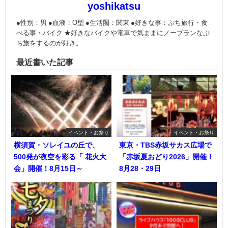
yoshikatsu
●性別：男 ●血液：O型 ●生活圏：関東 ●好きな事：ぷち旅行・食
べる事・バイク ★好きなバイクや電車で気ままにノープランなぷ
ち旅をするのが好き。
最近書いた記事
イベント・お祭り
イベント・お祭り
横須賀・ソレイユの丘で、
東京・TBS赤坂サカス広場で
500発が夜空を彩る「 花火大
「赤坂夏おどり2026」開催！
会」開催！8月15日～
8月28・29日