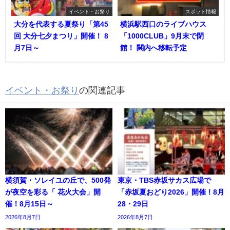
イベント・お祭り
スポット情報
大分を代表する夏祭り「第45
横浜駅西口のライブハウス
回 大分七夕まつり」開催！ 8
「1000CLUB」9月末で閉
月7日～
館！ 関内へ移転予定
イベント・お祭り
の関連記事
横須賀・ソレイユの丘で、500発
東京・TBS赤坂サカス広場で
が夜空を彩る「 花火大会」開
「赤坂夏おどり2026」開催！8月
催！8月15日～
28・29日
2026年8月7日
2026年8月7日