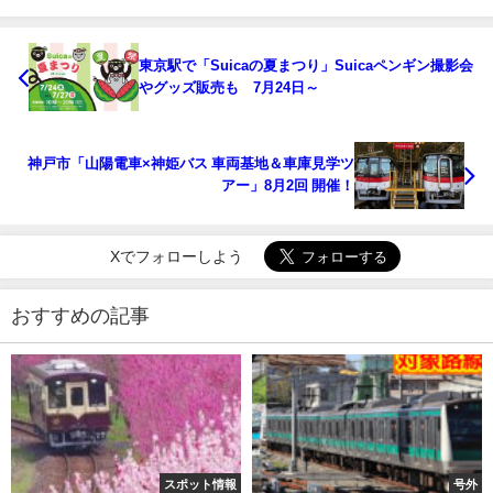
東京駅で「Suicaの夏まつり」Suicaペンギン撮影会
やグッズ販売も 7月24日～
神戸市「山陽電車×神姫バス 車両基地＆車庫見学ツ
アー」8月2回 開催！
Xでフォローしよう
おすすめの記事
スポット情報
号外