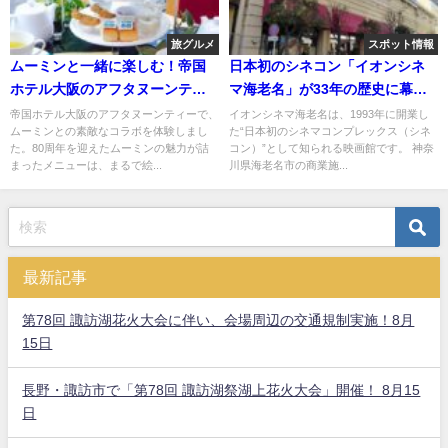
旅グルメ
スポット情報
ムーミンと一緒に楽しむ！帝国
日本初のシネコン「イオンシネ
ホテル大阪のアフタヌーンティ
マ海老名」が33年の歴史に幕
ー
閉館へ
帝国ホテル大阪のアフタヌーンティーで、
イオンシネマ海老名は、1993年に開業し
ムーミンとの素敵なコラボを体験しまし
た“日本初のシネマコンプレックス（シネ
た。80周年を迎えたムーミンの魅力が詰
コン）”として知られる映画館です。 神奈
まったメニューは、まるで絵...
川県海老名市の商業施...
最新記事
第78回 諏訪湖花火大会に伴い、会場周辺の交通規制実施！8月
15日
長野・諏訪市で「第78回 諏訪湖祭湖上花火大会」開催！ 8月15
日