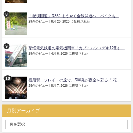
「秘境国道」R352 ようやく全線開通へ バイクも...
29件のビュー
|
8月 25, 2025 に投稿された
草軽電気鉄道の電気機関車「カブトムシ（デキ12形）...
29件のビュー
|
4月 6, 2026 に投稿された
横須賀・ソレイユの丘で、500発が夜空を彩る「 花...
28件のビュー
|
8月 7, 2026 に投稿された
月別アーカイブ