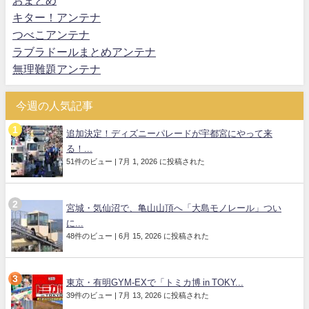
おまとめ
キター！アンテナ
つべこアンテナ
ラブラドールまとめアンテナ
無理難題アンテナ
今週の人気記事
追加決定！ディズニーパレードが宇都宮にやって来
る！...
51件のビュー
|
7月 1, 2026 に投稿された
宮城・気仙沼で、亀山山頂へ「大島モノレール」つい
に...
48件のビュー
|
6月 15, 2026 に投稿された
東京・有明GYM-EXで「トミカ博 in TOKY...
39件のビュー
|
7月 13, 2026 に投稿された