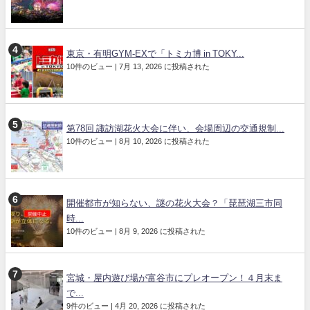
東京・有明GYM-EXで「トミカ博 in TOKY...
10件のビュー
|
7月 13, 2026 に投稿された
第78回 諏訪湖花火大会に伴い、会場周辺の交通規制...
10件のビュー
|
8月 10, 2026 に投稿された
開催都市が知らない、謎の花火大会？「琵琶湖三市同
時...
10件のビュー
|
8月 9, 2026 に投稿された
宮城・屋内遊び場が富谷市にプレオープン！４月末ま
で...
9件のビュー
|
4月 20, 2026 に投稿された