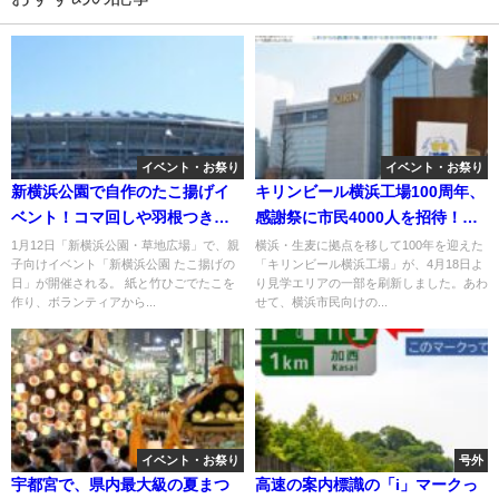
イベント・お祭り
イベント・お祭り
新横浜公園で自作のたこ揚げイ
キリンビール横浜工場100周年、
ベント！コマ回しや羽根つき
感謝祭に市民4000人を招待！
も！ 1/12日
6/13日
1月12日「新横浜公園・草地広場」で、親
横浜・生麦に拠点を移して100年を迎えた
子向けイベント「新横浜公園 たこ揚げの
「キリンビール横浜工場」が、4月18日よ
日」が開催される。 紙と竹ひごでたこを
り見学エリアの一部を刷新しました。あわ
作り、ボランティアから...
せて、横浜市民向けの...
イベント・お祭り
号外
宇都宮で、県内最大級の夏まつ
高速の案内標識の「i」マークっ