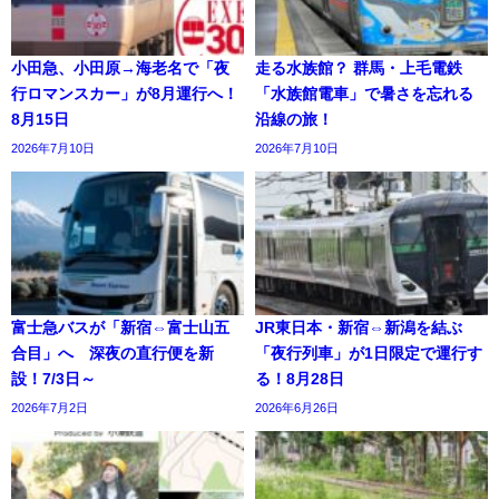
小田急、小田原→海老名で「夜
走る水族館？ 群馬・上毛電鉄
行ロマンスカー」が8月運行へ！
「水族館電車」で暑さを忘れる
8月15日
沿線の旅！
2026年7月10日
2026年7月10日
富士急バスが「新宿⇔富士山五
JR東日本・新宿⇔新潟を結ぶ
合目」へ 深夜の直行便を新
「夜行列車」が1日限定で運行す
設！7/3日～
る！8月28日
2026年7月2日
2026年6月26日