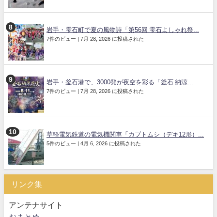
岩手・雫石町で夏の風物詩「第56回 雫石よしゃれ祭...
7件のビュー
|
7月 28, 2026 に投稿された
岩手・釜石港で、3000発が夜空を彩る「釜石 納涼...
7件のビュー
|
7月 28, 2026 に投稿された
草軽電気鉄道の電気機関車「カブトムシ（デキ12形）...
5件のビュー
|
4月 6, 2026 に投稿された
リンク集
アンテナサイト