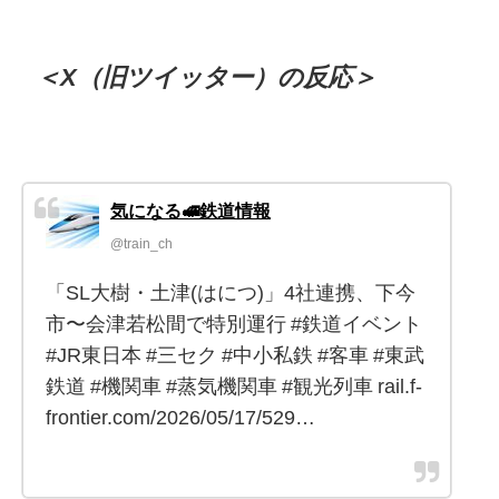
＜X（旧ツイッター）の反応＞
気になる🚅鉄道情報
@train_ch
「SL大樹・土津(はにつ)」4社連携、下今
市〜会津若松間で特別運行 #鉄道イベント
#JR東日本 #三セク #中小私鉄 #客車 #東武
鉄道 #機関車 #蒸気機関車 #観光列車 rail.f-
frontier.com/2026/05/17/529…