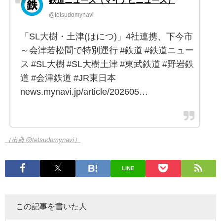
@tetsudomynavi
「SL大樹・土津(はにつ)」4社連携、下今市
～会津若松間で特別運行 #鉄道 #鉄道ニュー
ス #SL大樹 #SL大樹土津 #東武鉄道 #野岩鉄
道 #会津鉄道 #JR東日本
news.mynavi.jp/article/202605…
（出典 @tetsudomynavi）
LINE
この記事を書いた人