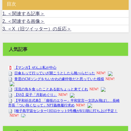
目次
1.
＜関連する記事＞
2.
＜関連する画像＞
3.
＜X（旧ツイッター）の反応＞
人気記事