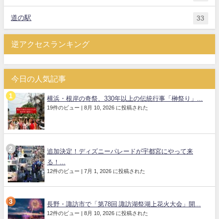
道の駅
33
逆アクセスランキング
今日の人気記事
横浜・根岸の奇祭、330年以上の伝統行事「榊祭り」...
19件のビュー
|
8月 10, 2026 に投稿された
追加決定！ディズニーパレードが宇都宮にやって来
る！...
12件のビュー
|
7月 1, 2026 に投稿された
長野・諏訪市で「第78回 諏訪湖祭湖上花火大会」開...
12件のビュー
|
8月 10, 2026 に投稿された