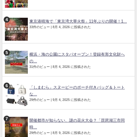
東京港晴海で「東京湾大華火祭」11年ぶりの開催！1...
33件のビュー
|
8月 4, 2026 に投稿された
横浜・海の公園にスタバオープン！登録有形文化財へ
の...
31件のビュー
|
8月 4, 2026 に投稿された
「しまむら」スヌーピーのポーチ付きバッグ＆トート
な...
29件のビュー
|
9月 4, 2025 に投稿された
開催都市が知らない、謎の花火大会？「琵琶湖三市同
時...
29件のビュー
|
8月 9, 2026 に投稿された