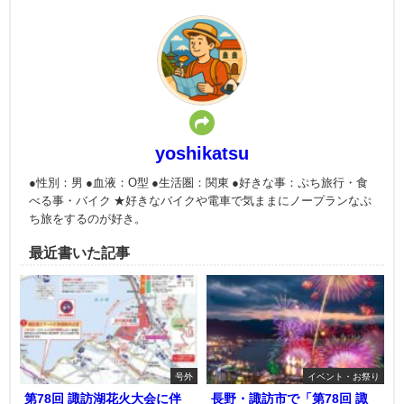
yoshikatsu
●性別：男 ●血液：O型 ●生活圏：関東 ●好きな事：ぷち旅行・食
べる事・バイク ★好きなバイクや電車で気ままにノープランなぷ
ち旅をするのが好き。
最近書いた記事
号外
イベント・お祭り
第78回 諏訪湖花火大会に伴
長野・諏訪市で「第78回 諏