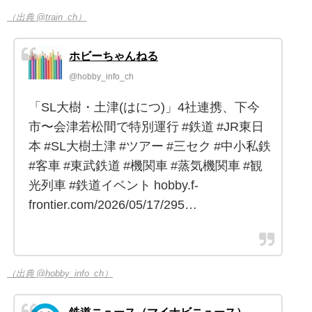
（出典 @train_ch）
ホビーちゃんねる
@hobby_info_ch
「SL大樹・土津(はにつ)」4社連携、下今
市〜会津若松間で特別運行 #鉄道 #JR東日
本 #SL大樹土津 #ツアー #三セク #中小私鉄
#客車 #東武鉄道 #機関車 #蒸気機関車 #観
光列車 #鉄道イベント hobby.f-
frontier.com/2026/05/17/295…
（出典 @hobby_info_ch）
鉄道ニュース（マイナビニュース）