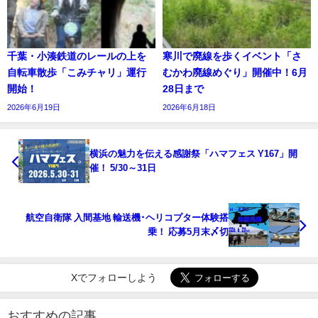
千葉・小湊鉄道のレールの上を
寒川で廃線を歩くイベント「さ
自転車散歩「こみチャリ」運行
むかわ廃線めぐり」開催中！6月
開始！
28日まで
2026年6月19日
2026年6月18日
横浜の魅力を伝える感謝祭「ハマフェス Y167」開
催！ 5/30～31日
航空自衛隊 入間基地 輸送機･ヘリコプター体験搭
乗！ 応募5月末〆切
Xでフォローしよう
おすすめの記事