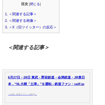
目次
[
閉じる
]
1.
＜関連する記事＞
2.
＜関連する画像＞
3.
＜X（旧ツイッター）の反応＞
＜関連する記事＞
6月27日・28日 東武・野岩鉄道・会津鉄道・JR東日
本，“SL大樹「土津」”を運転 - 鉄道ファン・railf.jp
（出典：鉄道ファン・railf.jp）