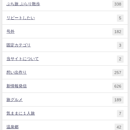
ぷち旅 ぶらり散歩
338
リピートしたい
5
号外
182
固定カテゴリ
3
当サイトについて
2
想い出作り
257
新情報発信
626
旅グルメ
189
気ままに１人旅
7
温泉郷
42