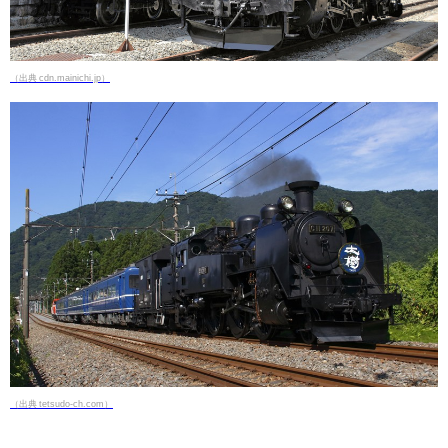
（出典 cdn.mainichi.jp）
（出典 tetsudo-ch.com）