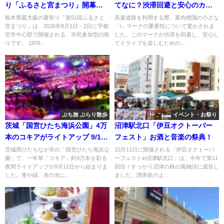
り「ふるさと宮まつり」開幕！8
てなに？渋滞回避と安心のカギ
月2日まで
に
栃木県最大級の夏祭り「第51回ふるさと
高速道路を利用する際、案内標識の小さな
宮まつり」は、2026年8月1日・2日に宇都
「i」マークの重要性について驚かされま
宮市中心部で開催される、市民参加型の祭
した。このマークが渋滞を回避し、安心し
りです。 1976...
てドライブを楽しむための...
ぷち旅 ぶらり散歩
イベント・お祭り
茨城「国営ひたち海浜公園」4万
沼津駅北口「伊豆オクトーバー
本のコキアがライトアップ 9/12
フェスト」お酒と音楽の祭典！
～
茨城県ひたちなか市の「国営ひたち海浜公
10月11日に開催される「伊豆オクトーバ
園」で、一年草「コキア」約4万本を彩る
ーフェストin沼津駅北口」は、今年で第11
夜間ライトアップが9月12日から始まりま
回目！すっかり沼津の秋の風物詩に成長し
した。青や緑、赤の光に...
ました。讃美歌のよ...