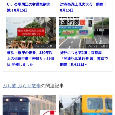
い、会場周辺の交通規制実
訪湖祭湖上花火大会」開催！
施！8月15日
8月15日
イベント・お祭り
イベント・お祭り
横浜・根岸の奇祭、330年以
好評につき第2弾！首都高
上の伝統行事「榊祭り」8月9
「開通記念通行券 展」東京で
日 開催しました
開催！8月22日～
ぷち旅 ぶらり散歩
の関連記事