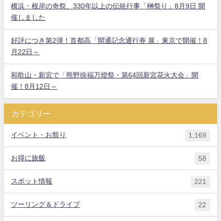
横浜・根岸の奇祭、330年以上の伝統行事「榊祭り」8月9日 開
催しました
好評につき第2弾！首都高「開通記念通行券 展」東京で開催！8
月22日～
和歌山・新宮で「熊野徐福万燈祭・第64回新宮花火大会」開
催！8月12日～
カテゴリー
イベント・お祭り
1,169
お得に旅飯
58
スポット情報
221
ツーリング＆ドライブ
22