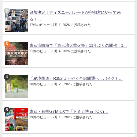
追加決定！ディズニーパレードが宇都宮にやって来
る！...
47件のビュー
|
7月 1, 2026 に投稿された
東京港晴海で「東京湾大華火祭」11年ぶりの開催！1...
31件のビュー
|
8月 4, 2026 に投稿された
「秘境国道」R352 ようやく全線開通へ バイクも...
30件のビュー
|
8月 25, 2025 に投稿された
東京・有明GYM-EXで「トミカ博 in TOKY...
29件のビュー
|
7月 13, 2026 に投稿された