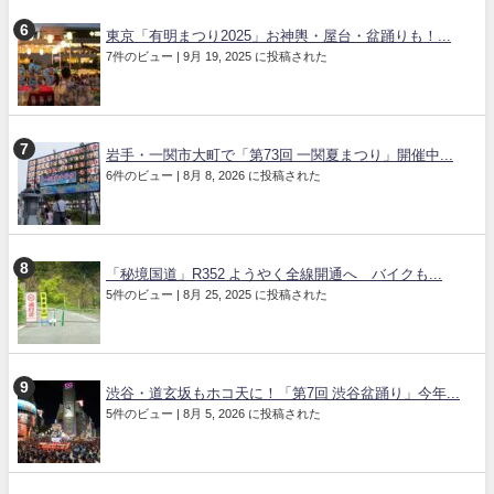
東京「有明まつり2025」お神輿・屋台・盆踊りも！...
7件のビュー
|
9月 19, 2025 に投稿された
岩手・一関市大町で「第73回 一関夏まつり」開催中...
6件のビュー
|
8月 8, 2026 に投稿された
「秘境国道」R352 ようやく全線開通へ バイクも...
5件のビュー
|
8月 25, 2025 に投稿された
渋谷・道玄坂もホコ天に！「第7回 渋谷盆踊り」今年...
5件のビュー
|
8月 5, 2026 に投稿された