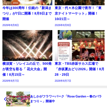
今年は300周年！伝統の「新潟ま
東京・代々木公園で夜市！「東
つり」が7日に開幕！8月9日まで
京ナイトマーケット」開催！
開催
10/21日～
2026年8月8日
2026年8月8日
横須賀・ソレイユの丘で、500発
東京・TBS赤坂サカス広場で
が夜空を彩る「 花火大会」開
「赤坂夏おどり2026」開催！8月
催！8月15日～
28・29日
2026年8月7日
2026年8月7日
あしかがフラワーパーク「Rose Garden～春のバラ
まつり～」開催中