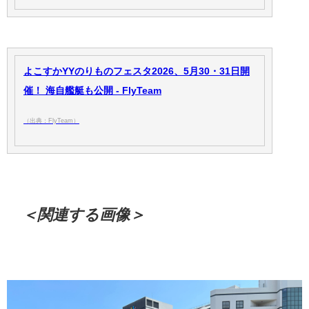
よこすかYYのりものフェスタ2026、5月30・31日開
催！ 海自艦艇も公開 - FlyTeam
（出典：FlyTeam）
＜関連する画像＞