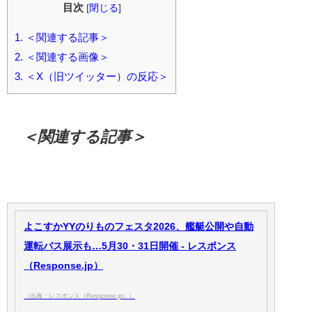
目次
[
閉じる
]
1.
＜関連する記事＞
2.
＜関連する画像＞
3.
＜X（旧ツイッター）の反応＞
＜関連する記事＞
よこすかYYのりものフェスタ2026、艦艇公開や自動
運転バス展示も…5月30・31日開催 - レスポンス
（Response.jp）
（出典：レスポンス（Response.jp））