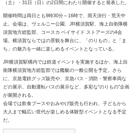
（土）・31日（日）の2日間にわたり開催すると発表した。
開催時間は両日とも9時30分～16時で、雨天決行・荒天中
止。会場は、ヴェルニー公園、JR横須賀駅、海上自衛隊横
須賀地方総監部、コースカ ベイサイド ストアーズの4会
場。横須賀ならではの景観を舞台に、「のりもの」と「ま
ち」の魅力を一緒に楽しめるイベントとなっている。
JR横須賀駅構内では鉄道イベントを実施するほか、海上自
衛隊横須賀地方総監部では艦艇の一般公開を予定。さら
に、京急電鉄グッズ販売や、京急バス・消防・警察車両な
どの展示、自動運転バスの展示など、多彩な“のりもの”企画
が展開される。
会場では飲食ブースやおみやげ販売も行われ、子どもから
大人まで幅広い世代が楽しめる体験型イベントとなる予定
だ。