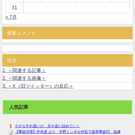
31
« 7月
最新コメント
目次
1.
＜関連する記事＞
2.
＜関連する画像＞
3.
＜X（旧ツイッター）の反応＞
人気記事