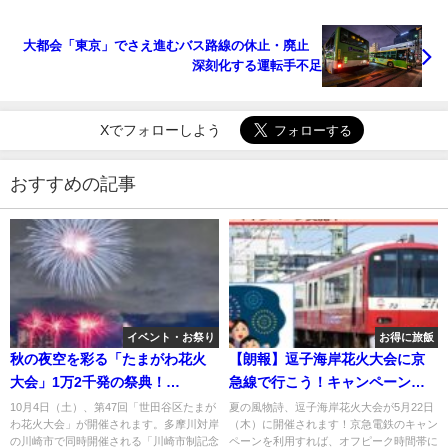
大都会「東京」でさえ進むバス路線の休止・廃止
深刻化する運転手不足
Xでフォローしよう
おすすめの記事
イベント・お祭り
お得に旅飯
秋の夜空を彩る「たまがわ花火
【朗報】逗子海岸花火大会に京
大会」1万2千発の祭典！
急線で行こう！キャンペーン実
10/4（土）
施中
10月4日（土）、第47回「世田谷区たまが
夏の風物詩、逗子海岸花火大会が5月22日
わ花火大会」が開催されます。多摩川対岸
（木）に開催されます！京急電鉄のキャン
の川崎市で同時開催される「川崎市制記念
ペーンを利用すれば、オフピーク時間帯に