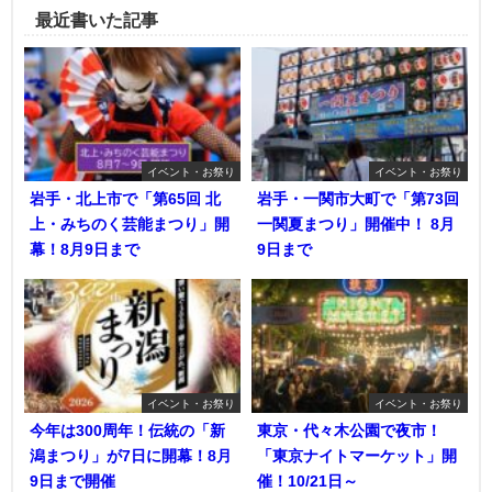
最近書いた記事
イベント・お祭り
イベント・お祭り
岩手・北上市で「第65回 北
岩手・一関市大町で「第73回
上・みちのく芸能まつり」開
一関夏まつり」開催中！ 8月
幕！8月9日まで
9日まで
イベント・お祭り
イベント・お祭り
今年は300周年！伝統の「新
東京・代々木公園で夜市！
潟まつり」が7日に開幕！8月
「東京ナイトマーケット」開
9日まで開催
催！10/21日～