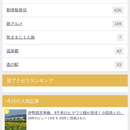
新情報発信
626
旅グルメ
189
気ままに１人旅
7
温泉郷
42
道の駅
33
逆アクセスランキング
今日の人気記事
伊勢原市串橋、4千本のヒマワリ畑が見頃！小田急との...
18件のビュー
|
8月 8, 2026 に投稿された