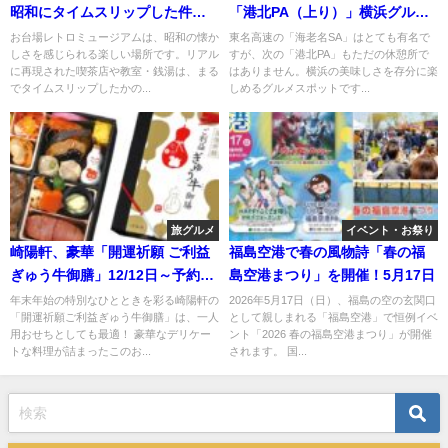
昭和にタイムスリップした件ｗ
「港北PA（上り）」横浜グル
ｗｗ
メ！
お台場レトロミュージアムは、昭和の懐か
東名高速の「海老名SA」はとても有名で
しさを感じられる楽しい場所です。リアル
すが、次の「港北PA」もただの休憩所で
に再現された喫茶店や教室・銭湯は、まる
はありません。横浜の美味しさを存分に楽
でタイムスリップしたかの...
しめるグルメスポットです...
旅グルメ
イベント・お祭り
崎陽軒、豪華「開運祈願 ご利益
福島空港で春の風物詩「春の福
ぎゅう牛御膳」12/12日～予約開
島空港まつり」を開催！5月17日
始！
年末年始の特別なひとときを彩る崎陽軒の
2026年5月17日（日）、福島の空の玄関口
「開運祈願ご利益ぎゅう牛御膳」は、一人
として親しまれる「福島空港」で恒例イベ
用おせちとしても最適！ 豪華なデリケー
ント「2026 春の福島空港まつり」が開催
トな料理が詰まったこのお...
されます。 国...