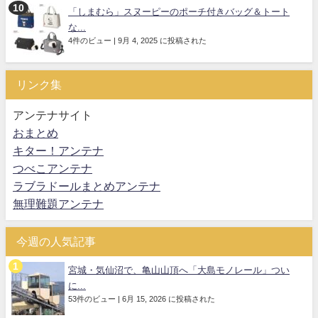
「しまむら」スヌーピーのポーチ付きバッグ＆トート
な...
4件のビュー
|
9月 4, 2025 に投稿された
リンク集
アンテナサイト
おまとめ
キター！アンテナ
つべこアンテナ
ラブラドールまとめアンテナ
無理難題アンテナ
今週の人気記事
宮城・気仙沼で、亀山山頂へ「大島モノレール」つい
に...
53件のビュー
|
6月 15, 2026 に投稿された