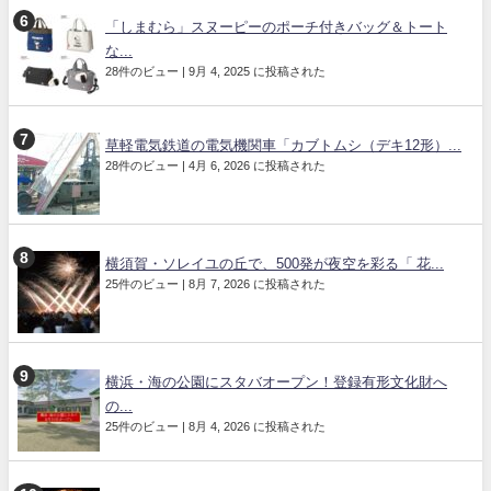
「しまむら」スヌーピーのポーチ付きバッグ＆トート
な...
28件のビュー
|
9月 4, 2025 に投稿された
草軽電気鉄道の電気機関車「カブトムシ（デキ12形）...
28件のビュー
|
4月 6, 2026 に投稿された
横須賀・ソレイユの丘で、500発が夜空を彩る「 花...
25件のビュー
|
8月 7, 2026 に投稿された
横浜・海の公園にスタバオープン！登録有形文化財へ
の...
25件のビュー
|
8月 4, 2026 に投稿された