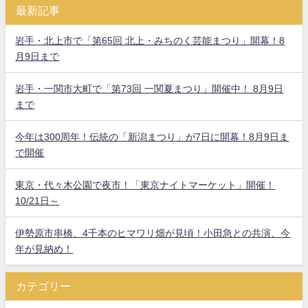
最新記事
岩手・北上市で「第65回 北上・みちのく芸能まつり」開幕！8
月9日まで
岩手・一関市大町で「第73回 一関夏まつり」開催中！ 8月9日
まで
今年は300周年！伝統の「新潟まつり」が7日に開幕！8月9日ま
で開催
東京・代々木公園で夜市！「東京ナイトマーケット」開催！
10/21日～
伊勢原市串橋、4千本のヒマワリ畑が見頃！小田急との共演、今
年が見納め！
カテゴリー