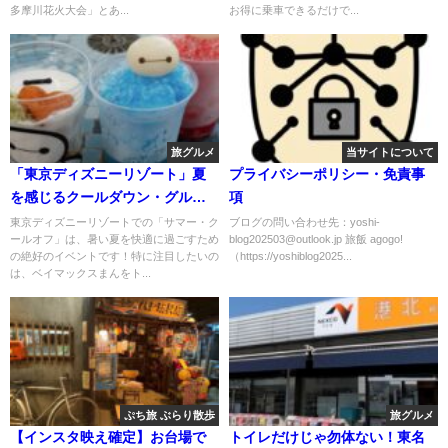
多摩川花火大会」とあ...
お得に乗車できるだけで...
旅グルメ
当サイトについて
「東京ディズニーリゾート」夏
プライバシーポリシー・免責事
を感じるクールダウン・グル
項
メ！
東京ディズニーリゾートでの「サマー・ク
ブログの問い合わせ先：yoshi-
ールオフ」は、暑い夏を快適に過ごすため
blog202503@outlook.jp 旅飯 agogo!
の絶好のイベントです！特に注目したいの
（https://yoshiblog2025...
は、ベイマックスまんをト...
ぷち旅 ぶらり散歩
旅グルメ
【インスタ映え確定】お台場で
トイレだけじゃ勿体ない！東名