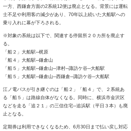
一方、西鎌倉方面の2系統12便は廃止となる。背景には運転
士不足や利用客の減少があり、70年以上続いた大船駅への
乗り入れに幕が下ろされる。
※対象の系統は以下で、関連する停留所２０カ所を廃止す
る。
「船２」大船駅─梶原
「船４」大船駅─鎌倉山
「船５」大船駅─鎌倉山─津村─諏訪ケ谷─大船駅
「船５」大船駅─鎌倉山─西鎌倉─諏訪ケ谷─大船駅
江ノ電バスが引き継ぐのは「船２」「船４」で、２系統あ
る「船５」は路線自体がなくなる。同時に、横浜市金沢区
などを走る「追２１」の三信住宅─追浜駅（平日３本）も廃
止となる。
定期券は利用できなくなるため、6月30日まで払い戻し対応