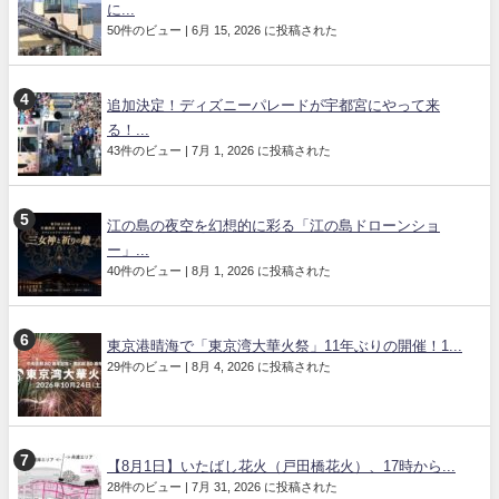
に...
50件のビュー
|
6月 15, 2026 に投稿された
追加決定！ディズニーパレードが宇都宮にやって来
る！...
43件のビュー
|
7月 1, 2026 に投稿された
江の島の夜空を幻想的に彩る「江の島ドローンショ
ー」...
40件のビュー
|
8月 1, 2026 に投稿された
東京港晴海で「東京湾大華火祭」11年ぶりの開催！1...
29件のビュー
|
8月 4, 2026 に投稿された
【8月1日】いたばし花火（戸田橋花火）、17時から...
28件のビュー
|
7月 31, 2026 に投稿された