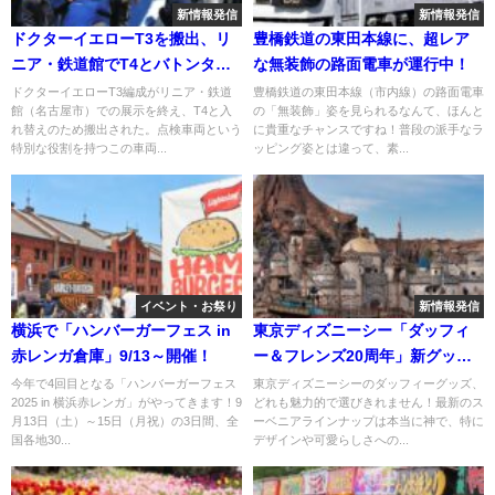
新情報発信
新情報発信
ドクターイエローT3を搬出、リ
豊橋鉄道の東田本線に、超レア
ニア・鉄道館でT4とバトンタッ
な無装飾の路面電車が運行中！
チ！
ドクターイエローT3編成がリニア・鉄道
豊橋鉄道の東田本線（市内線）の路面電車
館（名古屋市）での展示を終え、T4と入
の「無装飾」姿を見られるなんて、ほんと
れ替えのため搬出された。点検車両という
に貴重なチャンスですね！普段の派手なラ
特別な役割を持つこの車両...
ッピング姿とは違って、素...
イベント・お祭り
新情報発信
横浜で「ハンバーガーフェス in
東京ディズニーシー「ダッフィ
赤レンガ倉庫」9/13～開催！
ー＆フレンズ20周年」新グッ
ズ！
今年で4回目となる「ハンバーガーフェス
東京ディズニーシーのダッフィーグッズ、
2025 in 横浜赤レンガ」がやってきます！9
どれも魅力的で選びきれません！最新のス
月13日（土）～15日（月祝）の3日間、全
ーベニアラインナップは本当に神で、特に
国各地30...
デザインや可愛らしさへの...