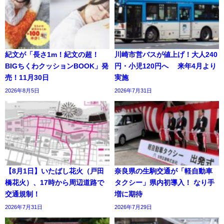
紀文が「長さ1m！紀文の超！
川崎市営バスが値上げ！大人240
BIGちくわクッションBOOK」発
円・小児120円へ 来年4月より
売！11月30日
実施
2026年8月5日
2026年7月31日
【8月1日】いたばし花火（戸田
奈良県の生駒交通が「軽自動車
橋花火）、17時から周辺道路で
タクシー」県内初導入！ なり手
交通規制！
増に期待
2026年7月31日
2026年7月29日