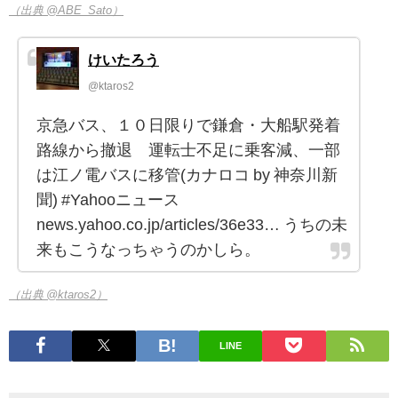
（出典 @ABE_Sato）
けいたろう
@ktaros2
京急バス、１０日限りで鎌倉・大船駅発着
路線から撤退 運転士不足に乗客減、一部
は江ノ電バスに移管(カナロコ by 神奈川新
聞) #Yahooニュース
news.yahoo.co.jp/articles/36e33… うちの未
来もこうなっちゃうのかしら。
（出典 @ktaros2）
LINE