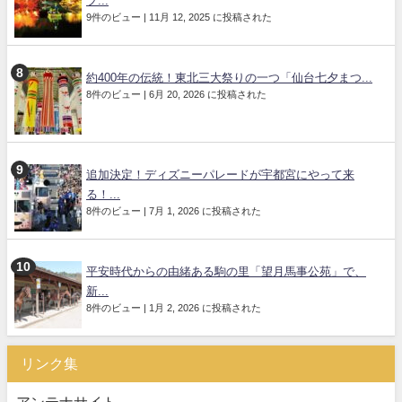
プ...
9件のビュー
|
11月 12, 2025 に投稿された
約400年の伝統！東北三大祭りの一つ「仙台七夕まつ...
8件のビュー
|
6月 20, 2026 に投稿された
追加決定！ディズニーパレードが宇都宮にやって来
る！...
8件のビュー
|
7月 1, 2026 に投稿された
平安時代からの由緒ある駒の里「望月馬事公苑」で、
新...
8件のビュー
|
1月 2, 2026 に投稿された
リンク集