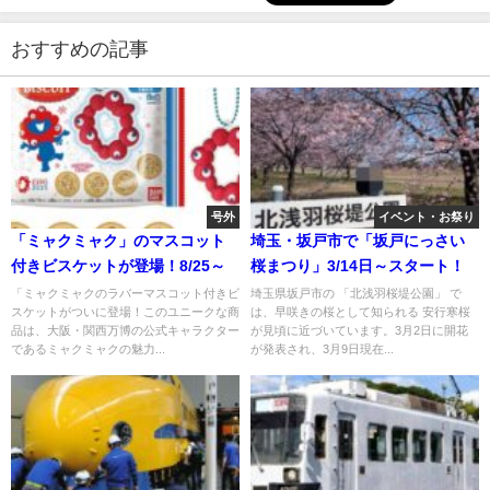
おすすめの記事
号外
イベント・お祭り
「ミャクミャク」のマスコット
埼玉・坂戸市で「坂戸にっさい
付きビスケットが登場！8/25～
桜まつり」3/14日～スタート！
「ミャクミャクのラバーマスコット付きビ
埼玉県坂戸市の 「北浅羽桜堤公園」 で
スケットがついに登場！このユニークな商
は、早咲きの桜として知られる 安行寒桜
品は、大阪・関西万博の公式キャラクター
が見頃に近づいています。3月2日に開花
であるミャクミャクの魅力...
が発表され、3月9日現在...