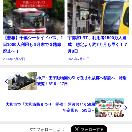
【悲報】千葉シーサイドバス、1
宇都宮LRT、利用者1500万人達
日1000人利用も 9月末で３路線
成 想定より約7カ月も早く！ 7
廃止へ！
月8日
2026年7月22日
2026年7月10日
神戸・王子動物園のSLが生まれ故郷へ移設へ 特別
観覧！5/16・17日
大和市で「大和市民まつり」開催！ 阿波おどり50周
年企画も 5/9日～
Xでフォローしよう