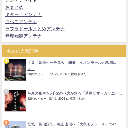
アンテナサイト
おまとめ
キター！アンテナ
つべこアンテナ
ラブラドールまとめアンテナ
無理難題アンテナ
今週の人気記事
千葉「幕張ビーチ花火」開催 イオンモールと駅周辺
は...
90件のビュー
|
7月 27, 2026 に投稿された
芦屋の夜空を6千発の花火が彩る「芦屋サマーカーニバ...
82件のビュー
|
8月 1, 2026 に投稿された
宮城・気仙沼で、亀山山頂へ「大島モノレール」つい