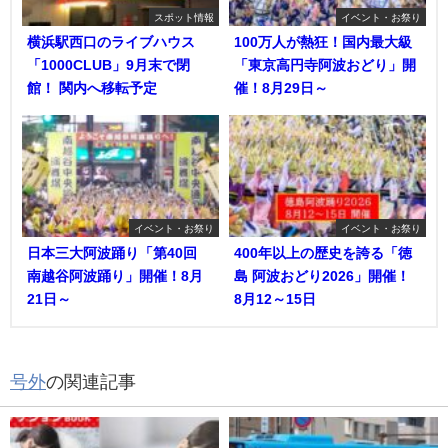
スポット情報
イベント・お祭り
横浜駅西口のライブハウス
100万人が熱狂！国内最大級
「1000CLUB」9月末で閉
「東京高円寺阿波おどり」開
館！ 関内へ移転予定
催！8月29日～
イベント・お祭り
イベント・お祭り
日本三大阿波踊り「第40回
400年以上の歴史を誇る「徳
南越谷阿波踊り」開催！8月
島 阿波おどり2026」開催！
21日～
8月12～15日
号外
の関連記事