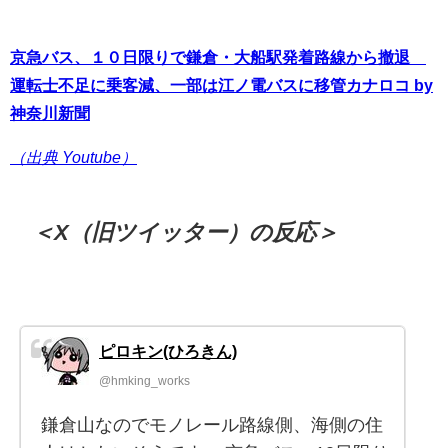
京急バス、１０日限りで鎌倉・大船駅発着路線から撤退
運転士不足に乗客減、一部は江ノ電バスに移管カナロコ by
神奈川新聞
（出典 Youtube）
＜X（旧ツイッター）の反応＞
ピロキン(ひろきん)
@hmking_works
鎌倉山なのでモノレール路線側、海側の住