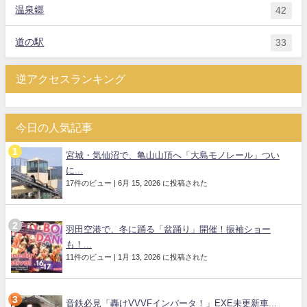
温泉郷
42
道の駅
33
逆アクセスランキング
今日の人気記事
宮城・気仙沼で、亀山山頂へ「大島モノレール」つい
に...
17件のビュー
|
6月 15, 2026 に投稿された
羽田空港で、冬に踊る「盆踊り」開催！振袖ショー
も！...
11件のビュー
|
1月 13, 2026 に投稿された
音鉄必見「轟けVVVFインバータ！」EXE未更新車...