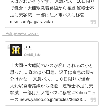
人はかわいそうです。 京急バス、10日限り
で鎌倉・大船駅発着路線から撤退 運転士不
足に乗客減、一部は江ノ電バスに移管
msn.com/ja-jp/travel/n…
（出典 @hmking_works）
さと
@ABE_Sato
上大岡〜大船間のバスが廃止されるのかと
思った… 鎌倉は小田急、逗子は京急の棲み
分けかな。 京急バス、１０日限りで鎌倉・
大船駅発着路線から撤退 運転士不足に乗
客減、一部は江ノ電バスに移管 #Yahooニュ
ース news.yahoo.co.jp/articles/36e33…