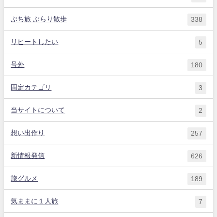
ぷち旅 ぶらり散歩
338
リピートしたい
5
号外
180
固定カテゴリ
3
当サイトについて
2
想い出作り
257
新情報発信
626
旅グルメ
189
気ままに１人旅
7