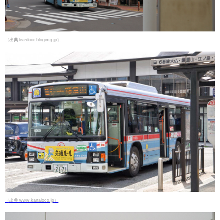
（出典 livedoor.blogimg.jp）
（出典 www.kanaloco.jp）