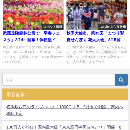
スポット情報
ぷち旅 ぶらり散歩
武蔵丘陵森林公園で「早春フェ
秋田大仙市、第35回「まつり彩
スタ」2/14～開幕！体験型イベ
夏せんぼく 花火大会」8/15開
ントも
催！
埼玉県比企郡の「国営武蔵丘陵森林公園」
払田柵の夏の風物詩、「まつり彩夏せんぼ
では、2026年2月14日～3月29日に「早春
く」は、秋田県大仙市の国指定史跡「払田
フェスタ」を開催します。 約500品種のツ
柵跡」で、8月15日に行われる夏祭りで
バキや約1万...
す。古代衣装による平安行...
最新記事
横浜駅西口のライブハウス「1000CLUB」9月末で閉館！ 関内へ
移転予定
100万人が熱狂！国内最大級「東京高円寺阿波おどり」開催！8