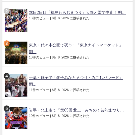
本日2日目「福島わらじまつり」大雨と雷で中止！ 明...
13件のビュー
|
8月 8, 2026 に投稿された
東京・代々木公園で夜市！「東京ナイトマーケット」
開...
13件のビュー
|
8月 8, 2026 に投稿された
千葉・銚子で「銚子みなとまつり・みこしパレード」
開...
11件のビュー
|
8月 8, 2026 に投稿された
岩手・北上市で「第65回 北上・みちのく芸能まつり...
10件のビュー
|
8月 8, 2026 に投稿された