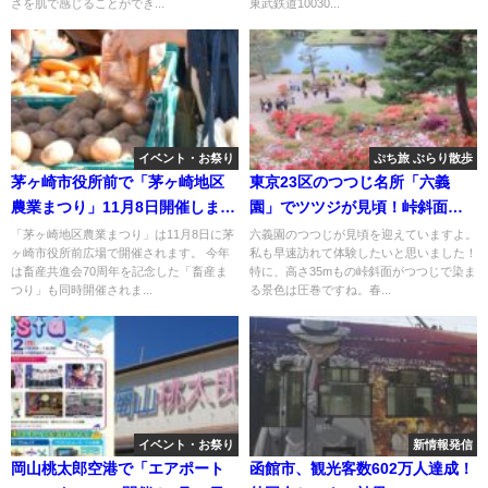
さを肌で感じることができ...
東武鉄道10030...
イベント・お祭り
ぷち旅 ぶらり散歩
茅ヶ崎市役所前で「茅ヶ崎地区
東京23区のつつじ名所「六義
農業まつり」11月8日開催しま
園」でツツジが見頃！峠斜面が
す！
圧巻！
「茅ヶ崎地区農業まつり」は11月8日に茅
六義園のつつじが見頃を迎えていますよ。
ヶ崎市役所前広場で開催されます。 今年
私も早速訪れて体験したいと思いました！
は畜産共進会70周年を記念した「畜産ま
特に、高さ35mもの峠斜面がつつじで染ま
つり」も同時開催されま...
る景色は圧巻ですね。春...
イベント・お祭り
新情報発信
岡山桃太郎空港で「エアポート
函館市、観光客数602万人達成！