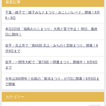
最新記事
千葉・銚子で「銚子みなとまつり・みこしパレード」開催！8月
8～9日
本日2日目「福島わらじまつり」大雨と雷で中止！ 明日、最終
日に期待！
岩手・北上市で「第65回 北上・みちのく芸能まつり」開幕！8
月9日まで
岩手・一関市大町で「第73回 一関夏まつり」開催中！ 8月9日
まで
今年は300周年！伝統の「新潟まつり」が7日に開幕！8月9日ま
で開催
カテゴリー