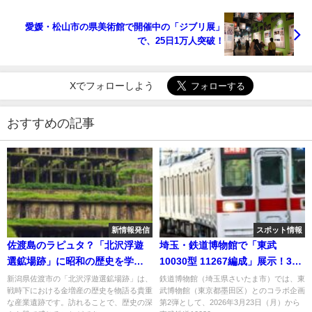
愛媛・松山市の県美術館で開催中の「ジブリ展」
で、25日1万人突破！
Xでフォローしよう
おすすめの記事
新情報発信
スポット情報
佐渡島のラピュタ？「北沢浮遊
埼玉・鉄道博物館で「東武
選鉱場跡」に昭和の歴史を学ぶ
10030型 11267編成」展示！3月
旅
23日～
新潟県佐渡市の「北沢浮遊選鉱場跡」は、
鉄道博物館（埼玉県さいたま市）では、東
戦時下における金増産の歴史を物語る貴重
武博物館（東京都墨田区）とのコラボ企画
な産業遺跡です。訪れることで、歴史の深
第2弾として、2026年3月23日（月）から