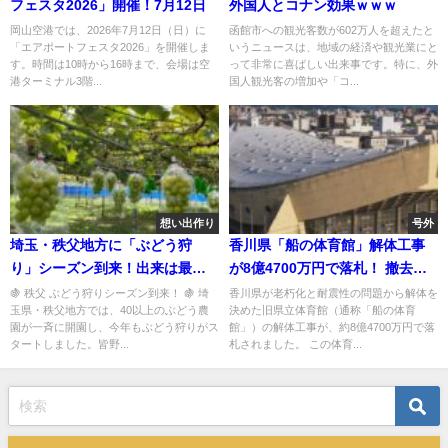
フェスタ2026」開催！7月12日
外国人とコナン効果ｗｗｗ
岡山空港では、2026年7月12日（日）に
函館市への観光客数が602万人を超えたと
「エアポートフェスタ2026」を開催しま
いうニュースは、地域の経済や観光業にと
す。時間は10時から16時まで、会場は空
って非常に喜ばしい出来事です。特に、外
港ターミナル3階...
国人観光客の増加や「コ...
想い出作り
号外
埼玉・秩父地方に「ぶどう狩
香川県「船の体育館」解体工事
り」シーズン到来！出来は最
が8億4700万円で落札！ 撤去に
高！
加速
🍇 秩父 ぶどう狩りシーズン到来！ 🍇 埼
香川県が老朽化と耐震性の問題から解体を
玉県・秩父地方では、40以上のぶどう農
決めた旧県立体育館（通称「船の体育
園が一斉に開園し、今年もぶどう狩りがス
館」）の解体工事が、約8億4700万円で落
タートしました。皆野...
札されました。 この体育...