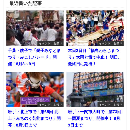
最近書いた記事
イベント・お祭り
イベント・お祭り
千葉・銚子で「銚子みなとま
本日2日目「福島わらじまつ
つり・みこしパレード」開
り」大雨と雷で中止！ 明日、
催！8月8～9日
最終日に期待！
イベント・お祭り
イベント・お祭り
岩手・北上市で「第65回 北
岩手・一関市大町で「第73回
上・みちのく芸能まつり」開
一関夏まつり」開催中！ 8月
幕！8月9日まで
9日まで