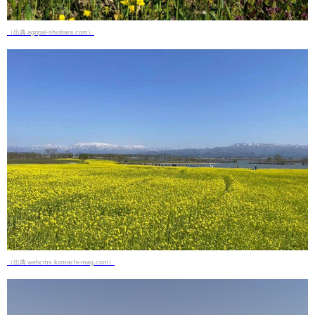
（出典 agripal-shiobara.com）
（出典 webcms.komachi-mag.com）