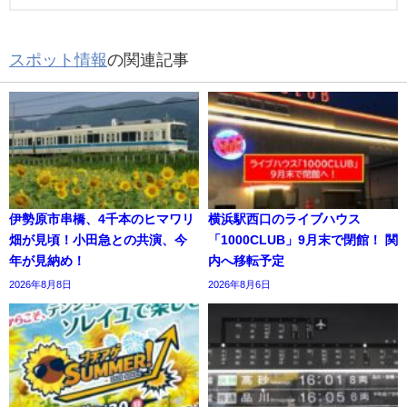
スポット情報
の関連記事
伊勢原市串橋、4千本のヒマワリ
横浜駅西口のライブハウス
畑が見頃！小田急との共演、今
「1000CLUB」9月末で閉館！ 関
年が見納め！
内へ移転予定
2026年8月8日
2026年8月6日