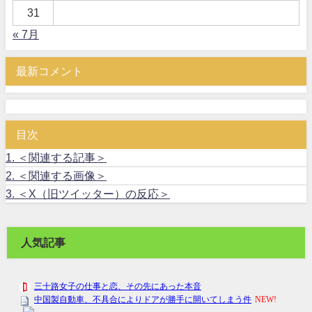
31
« 7月
最新コメント
目次
1.
＜関連する記事＞
2.
＜関連する画像＞
3.
＜X（旧ツイッター）の反応＞
人気記事