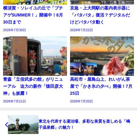
横須賀・ソレイユの丘で「ブチ
京急・上大岡駅の案内表示器に
アゲSUMMER！」開催中！8月
「パタパタ」復活？デジタルだ
30日まで
けどパタパタ動く
2026年7月30日
2026年7月22日
青森「立佞武多の館」がリニュ
高松市・屋島山上、れいがん茶
ーアル 迫力の新作「猿田彦大
屋で「かき氷の夕べ」開催！7月
神」も披露！
25日
2026年7月21日
2026年7月20日
東北を代表する湯治場、多彩な泉質を楽しめる「鳴
子温泉郷」の魅力！