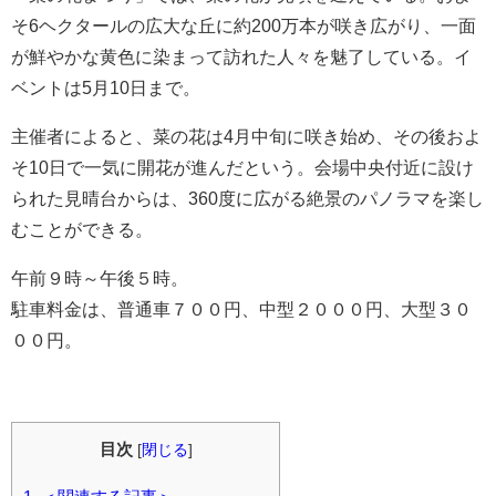
そ6ヘクタールの広大な丘に約200万本が咲き広がり、一面
が鮮やかな黄色に染まって訪れた人々を魅了している。イ
ベントは5月10日まで。
主催者によると、菜の花は4月中旬に咲き始め、その後およ
そ10日で一気に開花が進んだという。会場中央付近に設け
られた見晴台からは、360度に広がる絶景のパノラマを楽し
むことができる。
午前９時～午後５時。
駐車料金は、普通車７００円、中型２０００円、大型３０
００円。
目次
[
閉じる
]