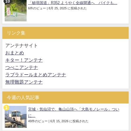
「秘境国道」R352 ようやく全線開通へ バイクも...
6件のビュー
|
8月 25, 2025 に投稿された
リンク集
アンテナサイト
おまとめ
キター！アンテナ
つべこアンテナ
ラブラドールまとめアンテナ
無理難題アンテナ
今週の人気記事
宮城・気仙沼で、亀山山頂へ「大島モノレール」つい
に...
49件のビュー
|
6月 15, 2026 に投稿された