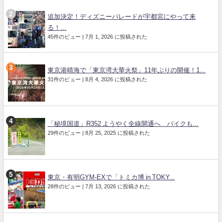
追加決定！ディズニーパレードが宇都宮にやって来
る！...
45件のビュー
|
7月 1, 2026 に投稿された
東京港晴海で「東京湾大華火祭」11年ぶりの開催！1...
31件のビュー
|
8月 4, 2026 に投稿された
「秘境国道」R352 ようやく全線開通へ バイクも...
29件のビュー
|
8月 25, 2025 に投稿された
東京・有明GYM-EXで「トミカ博 in TOKY...
28件のビュー
|
7月 13, 2026 に投稿された