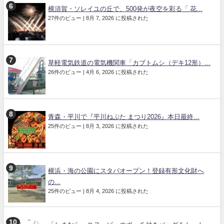
横須賀・ソレイユの丘で、500発が夜空を彩る「 花...
27件のビュー
|
8月 7, 2026 に投稿された
草軽電気鉄道の電気機関車「カブトムシ（デキ12形）...
26件のビュー
|
4月 6, 2026 に投稿された
青森・平川で『平川ねぷた まつり2026』本日最終...
25件のビュー
|
8月 3, 2026 に投稿された
横浜・海の公園にスタバオープン！登録有形文化財へ
の...
25件のビュー
|
8月 4, 2026 に投稿された