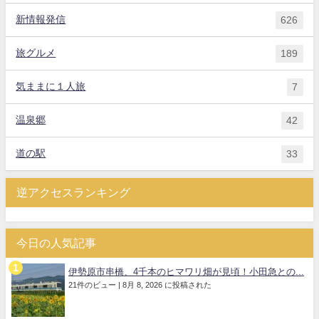
新情報発信
626
旅グルメ
189
気ままに１人旅
7
温泉郷
42
道の駅
33
逆アクセスランキング
今日の人気記事
伊勢原市串橋、4千本のヒマワリ畑が見頃！小田急との...
21件のビュー
|
8月 8, 2026 に投稿された