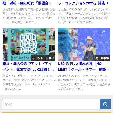
地、浜松・細江町に「展望台」
ラーコレクション2025」開催 ！
が復活！
浜松市浜名区細江町気賀の奥浜名湖展望公
この夏、関西を恐怖の渦に巻き込むイベン
園で、老朽化により撤去されていた展望台
ト、「大阪ホラーコレクション」が開催さ
が再建され、2月7日から一般公開が始ま
れます！4つのお化け屋敷が心斎橋に集結
った。 同公園は人気アニ...
し、訪れる人々に未体験の...
イベント・お祭り
想い出作り
横浜・海の公園でアウトドアイ
USJでびしょ濡れの夏「NO
ベント！家族で楽しい2日間！
LIMIT！クール・サマー」開幕！
4/11日～
横浜・海の公園で、キャンプやアパレル、
USJの「NOLIMIT！クール・サマー」は、
バイク、車など多彩なアウトドアスタイル
夏の恒例イベントとして毎年楽しみにして
を体験できるイベント「GOOD OPEN
いる人も多いのでは？今年は、伊藤沙莉さ
AIRS 2026」...
んの開幕宣言でそ...