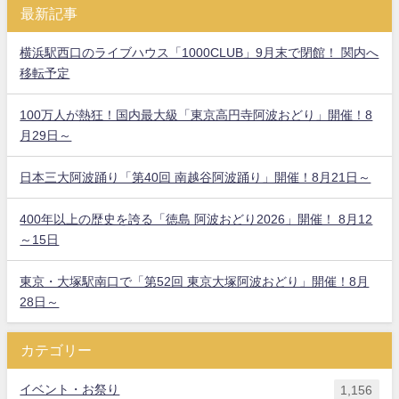
最新記事
横浜駅西口のライブハウス「1000CLUB」9月末で閉館！ 関内へ
移転予定
100万人が熱狂！国内最大級「東京高円寺阿波おどり」開催！8
月29日～
日本三大阿波踊り「第40回 南越谷阿波踊り」開催！8月21日～
400年以上の歴史を誇る「徳島 阿波おどり2026」開催！ 8月12
～15日
東京・大塚駅南口で「第52回 東京大塚阿波おどり」開催！8月
28日～
カテゴリー
イベント・お祭り
1,156