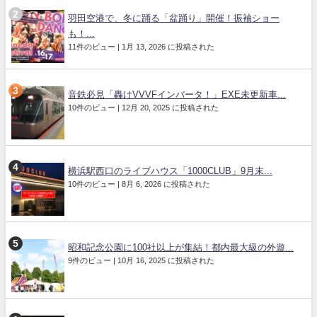
羽田空港で、冬に踊る「盆踊り」開催！振袖ショー
も！...
11件のビュー
|
1月 13, 2026 に投稿された
音鉄必見「轟けVVVFインバータ！」EXE未更新車...
10件のビュー
|
12月 20, 2025 に投稿された
横浜駅西口のライブハウス「1000CLUB」9月末...
10件のビュー
|
8月 6, 2026 に投稿された
昭和記念公園に100社以上が集結！都内最大級の外遊...
9件のビュー
|
10月 16, 2025 に投稿された