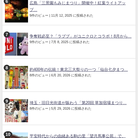
広島「三景園もみじまつり」開催中！紅葉ライトアッ
プ...
9件のビュー
|
11月 12, 2025 に投稿された
争奪戦必至？「ラブブ」がユニクロとコラボ！8月から...
9件のビュー
|
7月 8, 2025 に投稿された
約400年の伝統！東北三大祭りの一つ「仙台七夕まつ...
8件のビュー
|
6月 20, 2026 に投稿された
埼玉・旧日光街道が賑わう「第20回 草加宿場まつり...
8件のビュー
|
5月 29, 2026 に投稿された
平安時代からの由緒ある駒の里「望月馬事公苑」で、