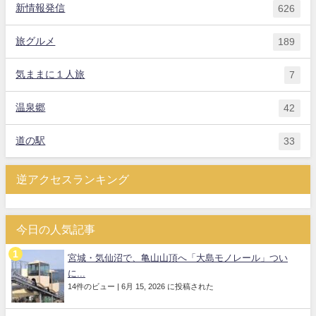
新情報発信
626
旅グルメ
189
気ままに１人旅
7
温泉郷
42
道の駅
33
逆アクセスランキング
今日の人気記事
宮城・気仙沼で、亀山山頂へ「大島モノレール」つい
に...
14件のビュー
|
6月 15, 2026 に投稿された