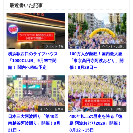
最近書いた記事
スポット情報
イベント・お祭り
横浜駅西口のライブハウス
100万人が熱狂！国内最大級
「1000CLUB」9月末で閉
「東京高円寺阿波おどり」開
館！ 関内へ移転予定
催！8月29日～
イベント・お祭り
イベント・お祭り
日本三大阿波踊り「第40回
400年以上の歴史を誇る「徳
南越谷阿波踊り」開催！8月
島 阿波おどり2026」開催！
21日～
8月12～15日