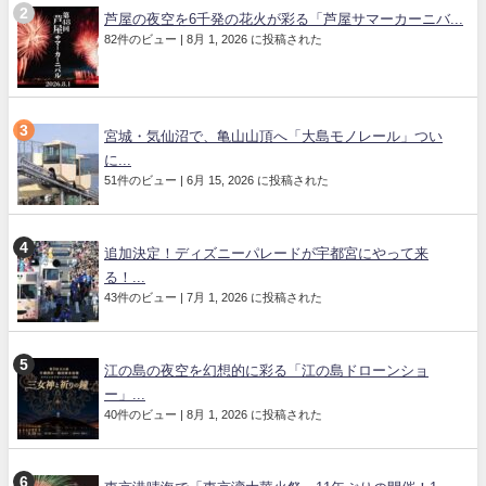
芦屋の夜空を6千発の花火が彩る「芦屋サマーカーニバ...
82件のビュー
|
8月 1, 2026 に投稿された
宮城・気仙沼で、亀山山頂へ「大島モノレール」つい
に...
51件のビュー
|
6月 15, 2026 に投稿された
追加決定！ディズニーパレードが宇都宮にやって来
る！...
43件のビュー
|
7月 1, 2026 に投稿された
江の島の夜空を幻想的に彩る「江の島ドローンショ
ー」...
40件のビュー
|
8月 1, 2026 に投稿された