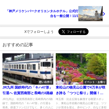
「神戸メリケンパークオリエンタルホテル」公式灯
台を一般公開！11/1
Xでフォローしよう
おすすめの記事
想い出作り
イベント・お祭り
JR九州 国鉄時代の「キハ47形」
東松山の物見山公園で4万本が咲
引退へ 佐賀西南部と長崎の3路線
き誇る「つつじ祭り」開催！
4/18日
JR九州は、佐賀県西南部と長崎県内の3路
埼玉県・比企丘陵を象徴する眺望スポッ
線で、国鉄時代の「キハ47形」の引退を
ト、東松山市岩殿の物見山公園では、ツツ
発表。鉄道ファンだけでなく、多くの人に
ジが見頃を迎え、赤やピンク、白など多彩