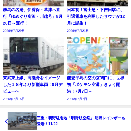
群馬の名湯、伊香保・草津へ直
日本初！富士急・下吉田駅に、
行「ゆめぐり所沢・川越号」8月
引退電車を利用したサウナが12
20日～運行！
月に誕生！
2026年7月29日
2026年7月21日
東武東上線、高瀬舟をイメージ
能登半島の空の玄関口に、世界
した１８年ぶり新型車両！9月デ
初「ポケモン空港」きょう開
ビューへ
港！7月7日～
2026年7月15日
2026年7月7日
三重・明野駐屯地「明野航空祭」 明野レインボーも
登場！11/22