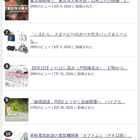
東京港晴海で「東京湾大華火祭」11年ぶりの開催！1...
29件のビュー
|
8月 4, 2026 に投稿された
「しまむら」スヌーピーのポーチ付きバッグ＆トート
な...
28件のビュー
|
9月 4, 2025 に投稿された
【8月1日】いたばし花火（戸田橋花火）、17時から...
28件のビュー
|
7月 31, 2026 に投稿された
「秘境国道」R352 ようやく全線開通へ バイクも...
27件のビュー
|
8月 25, 2025 に投稿された
草軽電気鉄道の電気機関車「カブトムシ（デキ12形）...