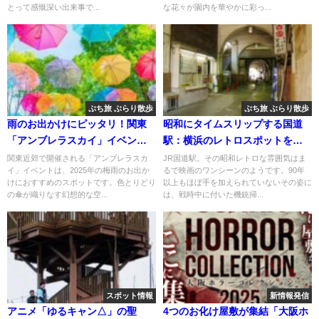
とって感慨深い出来事で...
な花々が園内を華やかに彩っ...
ぷち旅 ぶらり散歩
ぷち旅 ぶらり散歩
雨のお出かけにピッタリ！関東
昭和にタイムスリップする国道
「アンブレラスカイ」イベント6
駅：横浜のレトロスポットを探
選
索する！
関東近郊で開催される「アンブレラスカ
JR国道駅。その昭和レトロな雰囲気はま
イ」イベントは、2025年の梅雨のお出か
るで映画のワンシーンのようです。90年
けにおすすめのスポットです。色とりどり
以上もほぼ手を加えられていないその姿に
の傘が織りなす幻想的な空...
は、戦時中に付いた機銃掃...
スポット情報
新情報発信
アニメ「ゆるキャン△」の聖
4つのお化け屋敷が集結「大阪ホ