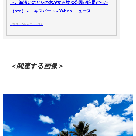
ト。海沿いにヤシの木が立ち並ぶ公園が絶景だった
（oto） - エキスパート - Yahoo!ニュース
（出典：Yahoo!ニュース）
＜関連する画像＞