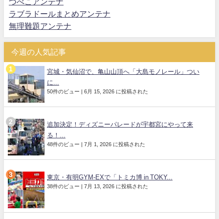
つべこアンテナ
ラブラドールまとめアンテナ
無理難題アンテナ
今週の人気記事
宮城・気仙沼で、亀山山頂へ「大島モノレール」つい
に...
50件のビュー
|
6月 15, 2026 に投稿された
追加決定！ディズニーパレードが宇都宮にやって来
る！...
48件のビュー
|
7月 1, 2026 に投稿された
東京・有明GYM-EXで「トミカ博 in TOKY...
38件のビュー
|
7月 13, 2026 に投稿された