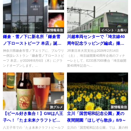
新情報発信
イベント・お祭り
鎌倉・雪ノ下に新名所「鎌倉雪
川越車両センターで「埼京線40
ノ下ローストビーフ 本店」誕
周年記念ラッピング編成」撮影
生！8月6日
会！2/14日
神奈川県鎌倉市雪ノ下エリアに、ブルワリ
JR東日本大宮支社は2026年2月14日
ー併設レストラン「鎌倉雪ノ下ローストビ
（土）、埼京線開業40周年企画のフィナ
ーフ 本店」が2026年8月6日（木）にグラ
ーレとして、E233系7000番台「埼京線開
ンドオープンします。...
業40周年記念ヘ...
旅グルメ
新情報発信
【ビール好き集合！】GWは八王
立川「国営昭和記念公園」夏の
子へ！「たま未来クラフトビー
夜間開園「ほしぞら散歩」8/9～
ルフェス」
八王子市での「たま未来クラフトビールフ
立川の「国営昭和記念公園」では、夏の特