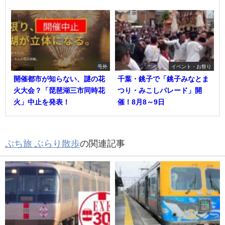
号外
イベント・お祭り
開催都市が知らない、謎の花
千葉・銚子で「銚子みなとま
火大会？「琵琶湖三市同時花
つり・みこしパレード」開
火」中止を発表！
催！8月8～9日
ぷち旅 ぶらり散歩
の関連記事