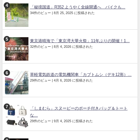
「秘境国道」R352 ようやく全線開通へ バイクも...
34件のビュー
|
8月 25, 2025 に投稿された
東京港晴海で「東京湾大華火祭」11年ぶりの開催！1...
32件のビュー
|
8月 4, 2026 に投稿された
草軽電気鉄道の電気機関車「カブトムシ（デキ12形）...
29件のビュー
|
4月 6, 2026 に投稿された
「しまむら」スヌーピーのポーチ付きバッグ＆トート
な...
29件のビュー
|
9月 4, 2025 に投稿された