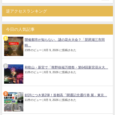
逆アクセスランキング
今日の人気記事
開催都市が知らない、謎の花火大会？「琵琶湖三市同
時...
23件のビュー
|
8月 9, 2026 に投稿された
和歌山・新宮で「熊野徐福万燈祭・第64回新宮花火大...
11件のビュー
|
8月 9, 2026 に投稿された
好評につき第2弾！首都高「開通記念通行券 展」東京...
11件のビュー
|
8月 9, 2026 に投稿された