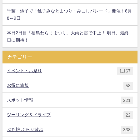
千葉・銚子で「銚子みなとまつり・みこしパレード」開催！8月
8～9日
本日2日目「福島わらじまつり」大雨と雷で中止！ 明日、最終
日に期待！
カテゴリー
イベント・お祭り
1,167
お得に旅飯
58
スポット情報
221
ツーリング＆ドライブ
22
ぷち旅 ぶらり散歩
338