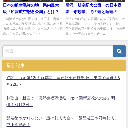
日本の航空発祥の地！県内最大
所沢「航空記念公園」の日本庭
級「所沢航空記念公園」とは？
園「彩翔亭」での蓮と睡蓮の魅
力
「所沢航空記念公園」は、埼玉県・所沢市
所沢市の航空記念公園にある「彩翔亭」の
にある日本の航空発祥の地に整備された県
日本庭園は、まさに美の宝庫です。特に、
内最大級の県営公園で、週末は人々で大変
蓮と睡蓮の花が咲く夏の季節には、その光
賑わう人気の憩いスポット...
景に心を奪われます。色と...
最新記事
好評につき第2弾！首都高「開通記念通行券 展」東京で開催！8
月22日～
和歌山・新宮で「熊野徐福万燈祭・第64回新宮花火大会」開
催！8月12日～
開催都市が知らない、謎の花火大会？「琵琶湖三市同時花火」
中止を発表！