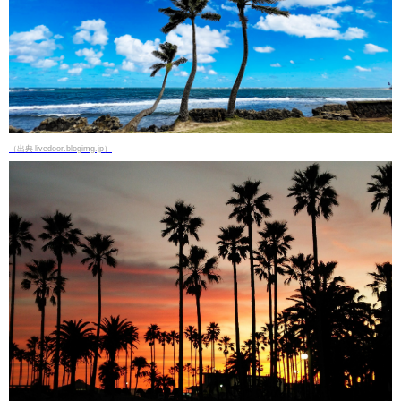
（出典 livedoor.blogimg.jp）