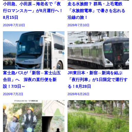
小田急、小田原→海老名で「夜
走る水族館？ 群馬・上毛電鉄
行ロマンスカー」が8月運行へ！
「水族館電車」で暑さを忘れる
8月15日
沿線の旅！
2026年7月10日
2026年7月10日
富士急バスが「新宿⇔富士山五
JR東日本・新宿⇔新潟を結ぶ
合目」へ 深夜の直行便を新
「夜行列車」が1日限定で運行す
設！7/3日～
る！8月28日
2026年7月2日
2026年6月26日