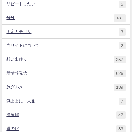
リピートしたい
5
号外
181
固定カテゴリ
3
当サイトについて
2
想い出作り
257
新情報発信
626
旅グルメ
189
気ままに１人旅
7
温泉郷
42
道の駅
33