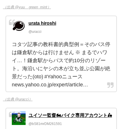
（出典 @yuu__green_mint）
urata hiroshi
@uracci
コタツ記事の教科書的典型例＝そのバス停
は鎌倉駅からは行けません ※ まるでハワ
イ…！鎌倉駅からバスで約10分のリゾー
ト。海沿いにヤシの木が立ち並ぶ公園が絶
景だった(oto) #Yahooニュース
news.yahoo.co.jp/expert/article…
（出典 @uracci）
ユイソー監督🏍️バイク専用アカウント🛵
@bS81mrDM261591