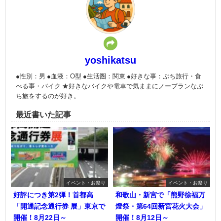
yoshikatsu
●性別：男 ●血液：O型 ●生活圏：関東 ●好きな事：ぷち旅行・食
べる事・バイク ★好きなバイクや電車で気ままにノープランなぷ
ち旅をするのが好き。
最近書いた記事
イベント・お祭り
イベント・お祭り
好評につき第2弾！首都高
和歌山・新宮で「熊野徐福万
「開通記念通行券 展」東京で
燈祭・第64回新宮花火大会」
開催！8月22日～
開催！8月12日～