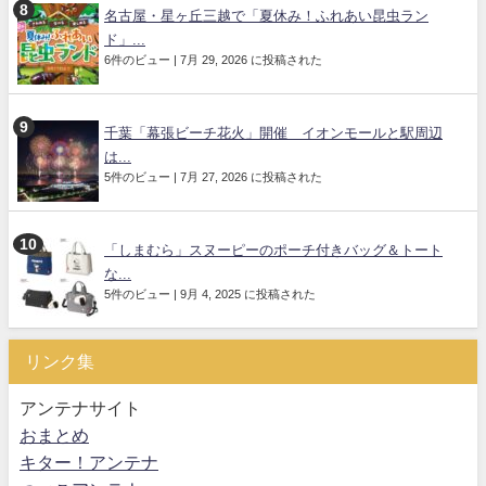
名古屋・星ヶ丘三越で「夏休み！ふれあい昆虫ラン
ド」...
6件のビュー
|
7月 29, 2026 に投稿された
千葉「幕張ビーチ花火」開催 イオンモールと駅周辺
は...
5件のビュー
|
7月 27, 2026 に投稿された
「しまむら」スヌーピーのポーチ付きバッグ＆トート
な...
5件のビュー
|
9月 4, 2025 に投稿された
リンク集
アンテナサイト
おまとめ
キター！アンテナ