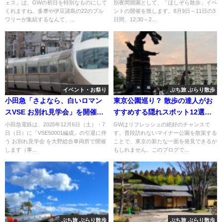
ェス」は、GWの初日を特別なものにして
別夜間開園として、「ほしぞら散歩」イベ
くれますね。多摩や伊豆諸島の22のブル
ントの開催を致します。8月9日～11日の3
ワリーが集結するなんて、...
日間、12:30～2...
イベント・お祭り
ぷち旅 ぶらり散歩
小田急「さよなら、白いロマン
東京公園巡り？ 散歩の達人がお
スVSE お別れ見学会」を開催！
すすめする隠れスポット12選ｗ
12/6～
ｗ
小田急電鉄は、2025年12月6日（土）・7
GWはリフレッシュの絶好のチャンスで
日（日）に「VSE50001編成」の引退に伴
す。普段訪れないマイナー公園を散策する
う お別れ見学会 を大野総合車両所で開催
ことで、東京の新たな一面を発見できるか
します（事...
もしれません。このブログで...
ぷち旅 ぶらり散歩
ぷち旅 ぶらり散歩