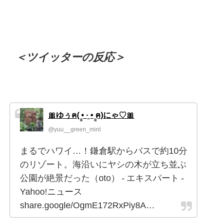
＜ツイッターの反応＞
🎀ゆぅฅ( ̳• ·̫ • ̳ฅ)にゃ♡🎀
@yuu__green_mint
まるでハワイ…！鎌倉駅からバスで約10分
のリゾート。海沿いにヤシの木が立ち並ぶ
公園が絶景だった（oto） - エキスパート -
Yahoo!ニュース
share.google/OgmE172RxPiy8A…