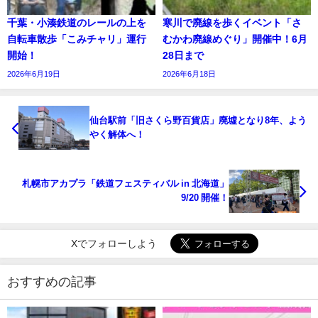
千葉・小湊鉄道のレールの上を
寒川で廃線を歩くイベント「さ
自転車散歩「こみチャリ」運行
むかわ廃線めぐり」開催中！6月
開始！
28日まで
2026年6月19日
2026年6月18日
仙台駅前「旧さくら野百貨店」廃墟となり8年、よう
やく解体へ！
札幌市アカプラ「鉄道フェスティバル in 北海道」
9/20 開催！
Xでフォローしよう
おすすめの記事