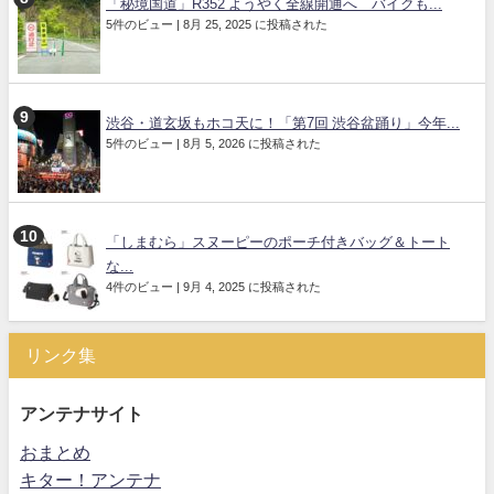
「秘境国道」R352 ようやく全線開通へ バイクも...
5件のビュー
|
8月 25, 2025 に投稿された
渋谷・道玄坂もホコ天に！「第7回 渋谷盆踊り」今年...
5件のビュー
|
8月 5, 2026 に投稿された
「しまむら」スヌーピーのポーチ付きバッグ＆トート
な...
4件のビュー
|
9月 4, 2025 に投稿された
リンク集
アンテナサイト
おまとめ
キター！アンテナ