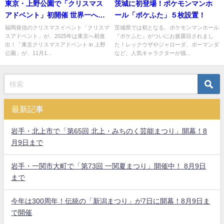
東京・上野公園で「クリスマス
茨城に初登場！ポケモンマンホ
アドベント」初開催 世界一への
ール「ポケふた」５枚設置！
挑戦！
福岡発信のクリスマスイベント「クリスマ
茨城県では初となる、ポケモンマンホール
スアドベント」が、2025年は東京へ初進
『ポケふた』がついにお披露目されまし
出！「東京クリスマスアドベント in 上野
た！レックウザやジャローダ、ボーマンダ
公園」が、11月1...
など、人気キャラクターが描...
最新記事
岩手・北上市で「第65回 北上・みちのく芸能まつり」開幕！8
月9日まで
岩手・一関市大町で「第73回 一関夏まつり」開催中！ 8月9日
まで
今年は300周年！伝統の「新潟まつり」が7日に開幕！8月9日ま
で開催