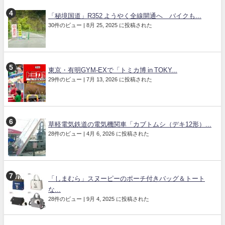
「秘境国道」R352 ようやく全線開通へ バイクも...
30件のビュー
|
8月 25, 2025 に投稿された
東京・有明GYM-EXで「トミカ博 in TOKY...
29件のビュー
|
7月 13, 2026 に投稿された
草軽電気鉄道の電気機関車「カブトムシ（デキ12形）...
28件のビュー
|
4月 6, 2026 に投稿された
「しまむら」スヌーピーのポーチ付きバッグ＆トート
な...
28件のビュー
|
9月 4, 2025 に投稿された