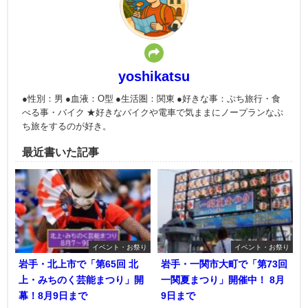
yoshikatsu
●性別：男 ●血液：O型 ●生活圏：関東 ●好きな事：ぷち旅行・食
べる事・バイク ★好きなバイクや電車で気ままにノープランなぷ
ち旅をするのが好き。
最近書いた記事
イベント・お祭り
イベント・お祭り
岩手・北上市で「第65回 北
岩手・一関市大町で「第73回
上・みちのく芸能まつり」開
一関夏まつり」開催中！ 8月
幕！8月9日まで
9日まで