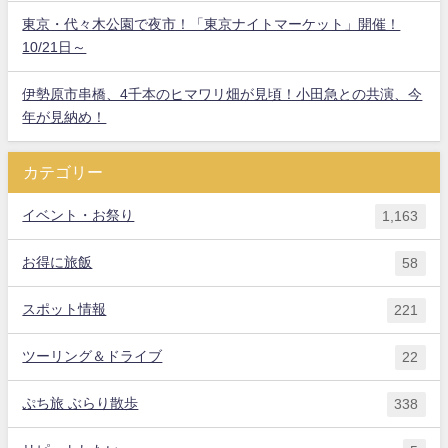
東京・代々木公園で夜市！「東京ナイトマーケット」開催！
10/21日～
伊勢原市串橋、4千本のヒマワリ畑が見頃！小田急との共演、今
年が見納め！
カテゴリー
イベント・お祭り
1,163
お得に旅飯
58
スポット情報
221
ツーリング＆ドライブ
22
ぷち旅 ぶらり散歩
338