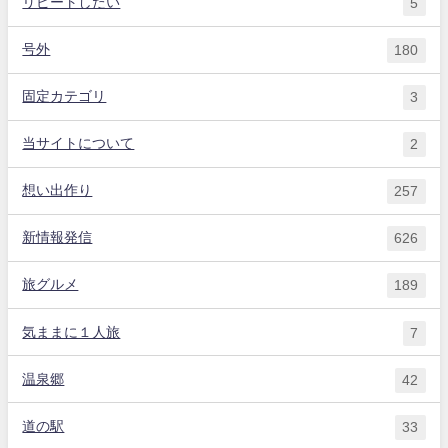
リピートしたい
5
号外
180
固定カテゴリ
3
当サイトについて
2
想い出作り
257
新情報発信
626
旅グルメ
189
気ままに１人旅
7
温泉郷
42
道の駅
33