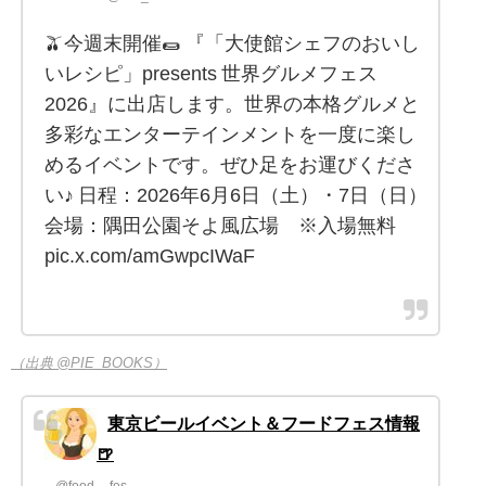
🫒今週末開催🌯 『「大使館シェフのおいし
いレシピ」presents 世界グルメフェス
2026』に出店します。世界の本格グルメと
多彩なエンターテインメントを一度に楽し
めるイベントです。ぜひ足をお運びくださ
い♪ 日程：2026年6月6日（土）・7日（日）
会場：隅田公園そよ風広場 ※入場無料
pic.x.com/amGwpcIWaF
（出典 @PIE_BOOKS）
東京ビールイベント＆フードフェス情報
🍺
@food__fes