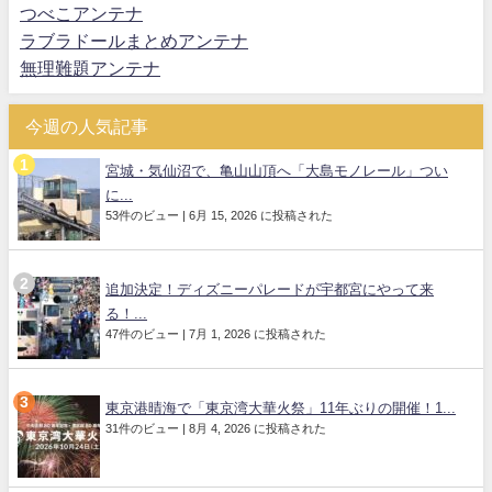
つべこアンテナ
ラブラドールまとめアンテナ
無理難題アンテナ
今週の人気記事
宮城・気仙沼で、亀山山頂へ「大島モノレール」つい
に...
53件のビュー
|
6月 15, 2026 に投稿された
追加決定！ディズニーパレードが宇都宮にやって来
る！...
47件のビュー
|
7月 1, 2026 に投稿された
東京港晴海で「東京湾大華火祭」11年ぶりの開催！1...
31件のビュー
|
8月 4, 2026 に投稿された