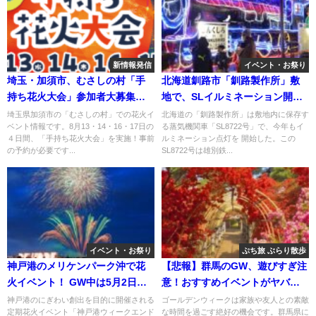
新情報発信
イベント・お祭り
埼玉・加須市、むさしの村「手
北海道釧路市「釧路製作所」敷
持ち花火大会」参加者大募集
地で、SLイルミネーション開
中！
始！
埼玉県加須市の「むさしの村」での花火イ
北海道の「釧路製作所」は敷地内に保存す
ベント情報です。8月13・14・16・17日の
る蒸気機関車「SL8722号」で、今年もイ
４日間、「手持ち花火大会」を実施！事前
ルミネーション点灯を 開始した。この
の予約が必要です...
SL8722号は雄別鉄...
イベント・お祭り
ぷち旅 ぶらり散歩
神戸港のメリケンパーク沖で花
【悲報】群馬のGW、遊びすぎ注
火イベント！ GW中は5月2日に
意！おすすめイベントがヤバい
開催！
件
神戸港のにぎわい創出を目的に開催される
ゴールデンウィークは家族や友人との素敵
定期花火イベント「神戸港ウィークエンド
な時間を過ごす絶好の機会です。群馬県に