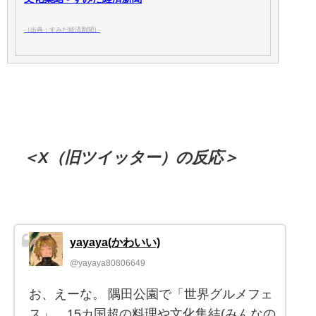
（出典：すみだ経済新聞）
＜X（旧ツイッター）の反応＞
yayaya(かわいい)
@yayaya80806649
お、えーな。 隅田公園で「世界グルメフェ
ス」 15カ国超の料理や文化集結(みんなの