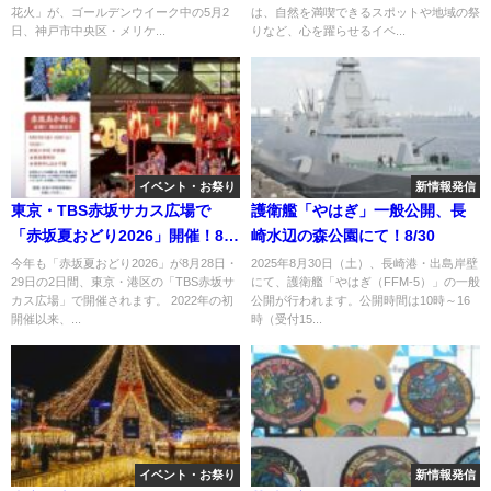
花火」が、ゴールデンウイーク中の5月2
は、自然を満喫できるスポットや地域の祭
日、神戸市中央区・メリケ...
りなど、心を躍らせるイベ...
イベント・お祭り
新情報発信
東京・TBS赤坂サカス広場で
護衛艦「やはぎ」一般公開、長
「赤坂夏おどり2026」開催！8月
崎水辺の森公園にて！8/30
28・29日
今年も「赤坂夏おどり2026」が8月28日・
2025年8月30日（土）、長崎港・出島岸壁
29日の2日間、東京・港区の「TBS赤坂サ
にて、護衛艦「やはぎ（FFM-5）」の一般
カス広場」で開催されます。 2022年の初
公開が行われます。公開時間は10時～16
開催以来、...
時（受付15...
イベント・お祭り
新情報発信