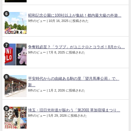
昭和記念公園に100社以上が集結！都内最大級の外遊...
9件のビュー
|
10月 16, 2025 に投稿された
争奪戦必至？「ラブブ」がユニクロとコラボ！8月から...
9件のビュー
|
7月 8, 2025 に投稿された
平安時代からの由緒ある駒の里「望月馬事公苑」で、
新...
8件のビュー
|
1月 2, 2026 に投稿された
埼玉・旧日光街道が賑わう「第20回 草加宿場まつり...
8件のビュー
|
5月 29, 2026 に投稿された