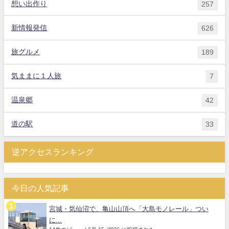
想い出作り
257
新情報発信
626
旅グルメ
189
気ままに１人旅
7
温泉郷
42
道の駅
33
逆アクセスランキング
今日の人気記事
宮城・気仙沼で、亀山山頂へ「大島モノレール」つい
に...