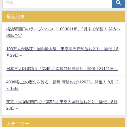
最新記事
横浜駅西口のライブハウス「1000CLUB」9月末で閉館！ 関内へ
移転予定
100万人が熱狂！国内最大級「東京高円寺阿波おどり」開催！8
月29日～
日本三大阿波踊り「第40回 南越谷阿波踊り」開催！8月21日～
400年以上の歴史を誇る「徳島 阿波おどり2026」開催！ 8月12
～15日
東京・大塚駅南口で「第52回 東京大塚阿波おどり」開催！8月
28日～
カテゴリー