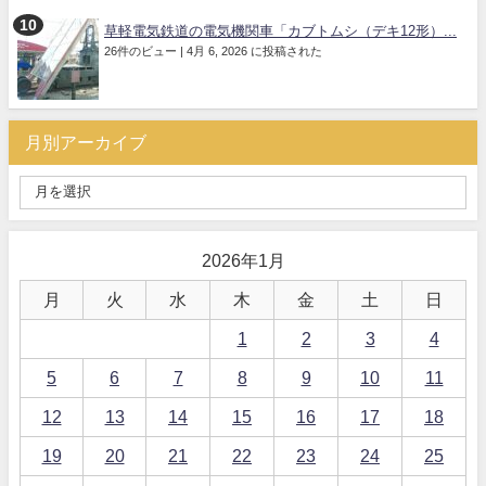
草軽電気鉄道の電気機関車「カブトムシ（デキ12形）...
26件のビュー
|
4月 6, 2026 に投稿された
月別アーカイブ
2026年1月
月
火
水
木
金
土
日
1
2
3
4
5
6
7
8
9
10
11
12
13
14
15
16
17
18
19
20
21
22
23
24
25