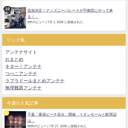
追加決定！ディズニーパレードが宇都宮にやって来
る！...
8件のビュー
|
7月 1, 2026 に投稿された
リンク集
アンテナサイト
おまとめ
キター！アンテナ
つべこアンテナ
ラブラドールまとめアンテナ
無理難題アンテナ
今週の人気記事
千葉「幕張ビーチ花火」開催 イオンモールと駅周辺
は...
90件のビュー
|
7月 27, 2026 に投稿された