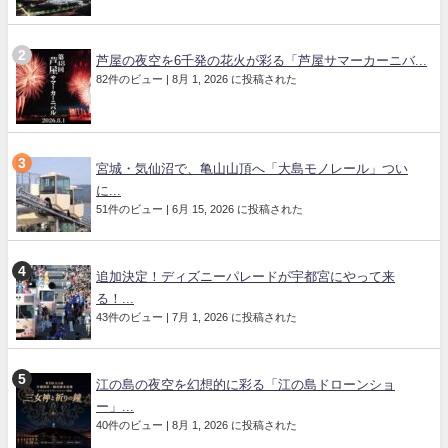
芦屋の夜空を6千発の花火が彩る「芦屋サマーカーニバ...
82件のビュー
|
8月 1, 2026 に投稿された
宮城・気仙沼で、亀山山頂へ「大島モノレール」つい
に...
51件のビュー
|
6月 15, 2026 に投稿された
追加決定！ディズニーパレードが宇都宮にやって来
る！...
43件のビュー
|
7月 1, 2026 に投稿された
江の島の夜空を幻想的に彩る「江の島ドローンショ
ー」...
40件のビュー
|
8月 1, 2026 に投稿された