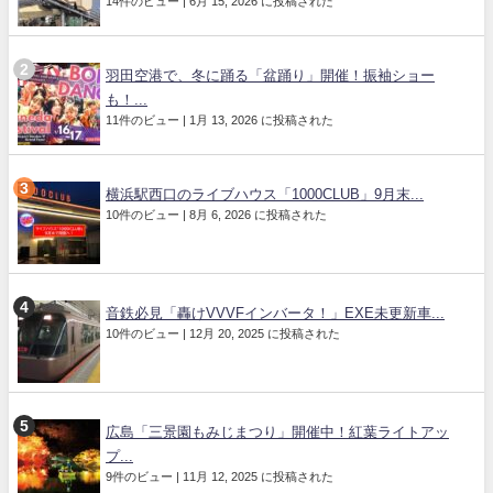
14件のビュー
|
6月 15, 2026 に投稿された
羽田空港で、冬に踊る「盆踊り」開催！振袖ショー
も！...
11件のビュー
|
1月 13, 2026 に投稿された
横浜駅西口のライブハウス「1000CLUB」9月末...
10件のビュー
|
8月 6, 2026 に投稿された
音鉄必見「轟けVVVFインバータ！」EXE未更新車...
10件のビュー
|
12月 20, 2025 に投稿された
広島「三景園もみじまつり」開催中！紅葉ライトアッ
プ...
9件のビュー
|
11月 12, 2025 に投稿された