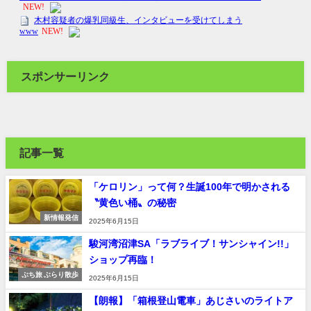
スポンサーリンク
記事一覧
「ケロリン」って何？生誕100年で明かされる
〝黄色い桶〟の秘密
新情報発信
2025年6月15日
駿河湾沼津SA「ラブライブ！サンシャイン!!」
ショップ再臨！
ぷち旅 ぶらり散歩
2025年6月15日
【朗報】「箱根登山電車」あじさいのライトア