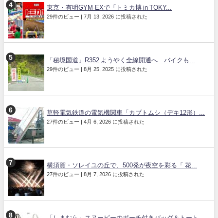
東京・有明GYM-EXで「トミカ博 in TOKY...
29件のビュー
|
7月 13, 2026 に投稿された
「秘境国道」R352 ようやく全線開通へ バイクも...
29件のビュー
|
8月 25, 2025 に投稿された
草軽電気鉄道の電気機関車「カブトムシ（デキ12形）...
27件のビュー
|
4月 6, 2026 に投稿された
横須賀・ソレイユの丘で、500発が夜空を彩る「 花...
27件のビュー
|
8月 7, 2026 に投稿された
「しまむら」スヌーピーのポーチ付きバッグ＆トート