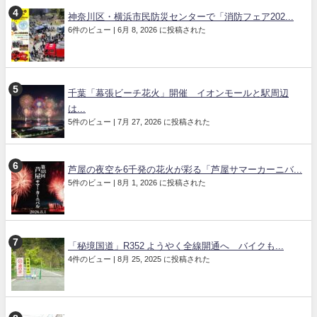
神奈川区・横浜市民防災センターで「消防フェア202...
6件のビュー
|
6月 8, 2026 に投稿された
千葉「幕張ビーチ花火」開催 イオンモールと駅周辺
は...
5件のビュー
|
7月 27, 2026 に投稿された
芦屋の夜空を6千発の花火が彩る「芦屋サマーカーニバ...
5件のビュー
|
8月 1, 2026 に投稿された
「秘境国道」R352 ようやく全線開通へ バイクも...
4件のビュー
|
8月 25, 2025 に投稿された