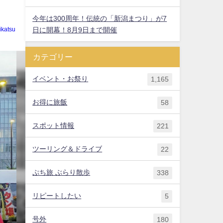
今年は300周年！伝統の「新潟まつり」が7
日に開幕！8月9日まで開催
ikatsu
カテゴリー
イベント・お祭り
1,165
お得に旅飯
58
スポット情報
221
ツーリング＆ドライブ
22
ぷち旅 ぶらり散歩
338
リピートしたい
5
号外
180