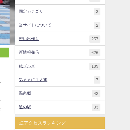
固定カテゴリ
3
当サイトについて
2
想い出作り
257
新情報発信
626
旅グルメ
189
気ままに１人旅
7
で
温泉郷
42
一
道の駅
33
は
逆アクセスランキング