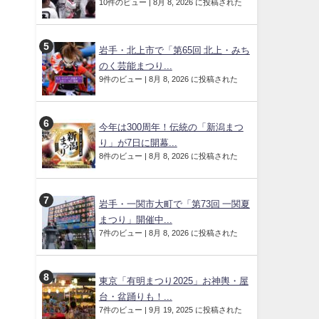
10件のビュー
|
8月 8, 2026 に投稿された
岩手・北上市で「第65回 北上・みち
のく芸能まつり...
9件のビュー
|
8月 8, 2026 に投稿された
今年は300周年！伝統の「新潟まつ
り」が7日に開幕...
8件のビュー
|
8月 8, 2026 に投稿された
岩手・一関市大町で「第73回 一関夏
まつり」開催中...
7件のビュー
|
8月 8, 2026 に投稿された
東京「有明まつり2025」お神輿・屋
台・盆踊りも！...
7件のビュー
|
9月 19, 2025 に投稿された