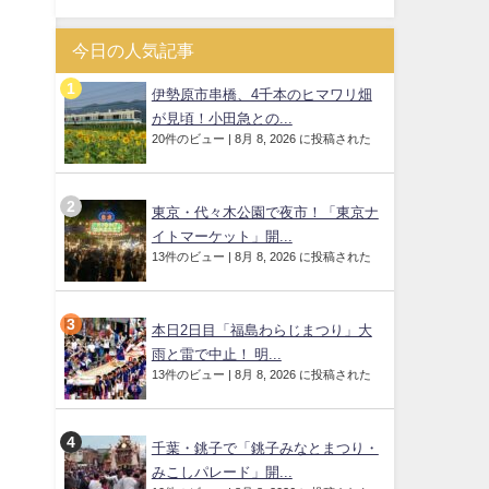
今日の人気記事
伊勢原市串橋、4千本のヒマワリ畑
が見頃！小田急との...
20件のビュー
|
8月 8, 2026 に投稿された
東京・代々木公園で夜市！「東京ナ
イトマーケット」開...
13件のビュー
|
8月 8, 2026 に投稿された
本日2日目「福島わらじまつり」大
雨と雷で中止！ 明...
13件のビュー
|
8月 8, 2026 に投稿された
千葉・銚子で「銚子みなとまつり・
みこしパレード」開...