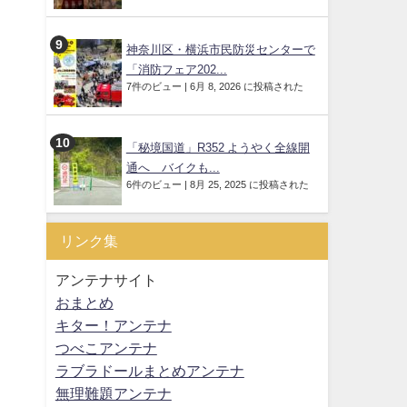
神奈川区・横浜市民防災センターで
「消防フェア202...
7件のビュー
|
6月 8, 2026 に投稿された
「秘境国道」R352 ようやく全線開
通へ バイクも...
6件のビュー
|
8月 25, 2025 に投稿された
リンク集
アンテナサイト
おまとめ
キター！アンテナ
つべこアンテナ
ラブラドールまとめアンテナ
無理難題アンテナ