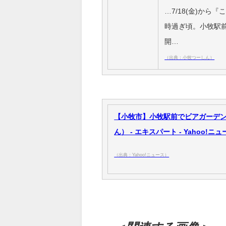
…7/18(金)から
時過ぎ頃。小牧駅
開…
（出典：小牧つーしん）
【小牧市】小牧駅前でビアガーデン
ん） - エキスパート - Yahoo!ニ
（出典：Yahoo!ニュース）