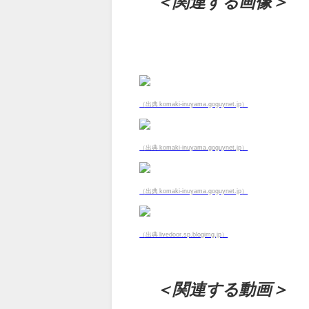
＜関連する画像＞
（出典 komaki-inuyama.goguynet.jp）
（出典 komaki-inuyama.goguynet.jp）
（出典 komaki-inuyama.goguynet.jp）
（出典 livedoor.sp.blogimg.jp）
＜関連する動画＞