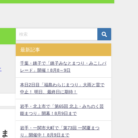
最新記事
千葉・銚子で「銚子みなとまつり・みこしパ
レード」開催！8月8～9日
本日2日目「福島わらじまつり」大雨と雷で
中止！ 明日、最終日に期待！
岩手・北上市で「第65回 北上・みちのく芸
能まつり」開幕！8月9日まで
岩手・一関市大町で「第73回 一関夏まつ
日ま
り」開催中！ 8月9日まで