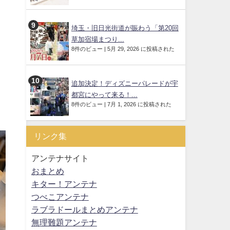
埼玉・旧日光街道が賑わう「第20回
草加宿場まつり...
8件のビュー
|
5月 29, 2026 に投稿された
追加決定！ディズニーパレードが宇
都宮にやって来る！...
8件のビュー
|
7月 1, 2026 に投稿された
リンク集
アンテナサイト
おまとめ
キター！アンテナ
つべこアンテナ
ラブラドールまとめアンテナ
無理難題アンテナ