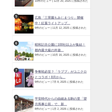
10件のビュー
|
12月 20, 2025 に投稿された
広島「三景園もみじまつり」開催
中！紅葉ライトアップ...
9件のビュー
|
11月 12, 2025 に投稿された
昭和記念公園に100社以上が集結！
都内最大級の外遊...
9件のビュー
|
10月 16, 2025 に投稿された
争奪戦必至？「ラブブ」がユニクロ
とコラボ！8月から...
9件のビュー
|
7月 8, 2025 に投稿された
平安時代からの由緒ある駒の里「望
月馬事公苑」で、新...
8件のビュー
|
1月 2, 2026 に投稿された