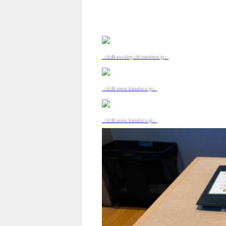
（出典 svcstrg.cld.navitime.jp）
（出典 www.kanaloco.jp）
（出典 www.kanaloco.jp）