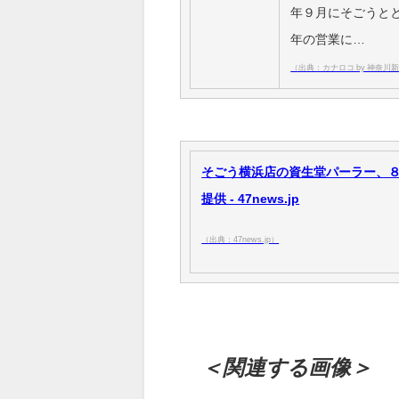
年９月にそごうと
年の営業に…
（出典：カナロコ by 神奈川
そごう横浜店の資生堂パーラー、８
提供 - 47news.jp
（出典：47news.jp）
＜関連する画像＞