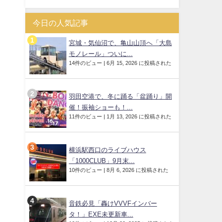
今日の人気記事
宮城・気仙沼で、亀山山頂へ「大島
モノレール」ついに...
14件のビュー
|
6月 15, 2026 に投稿された
羽田空港で、冬に踊る「盆踊り」開
催！振袖ショーも！...
11件のビュー
|
1月 13, 2026 に投稿された
横浜駅西口のライブハウス
「1000CLUB」9月末...
10件のビュー
|
8月 6, 2026 に投稿された
音鉄必見「轟けVVVFインバー
タ！」EXE未更新車...