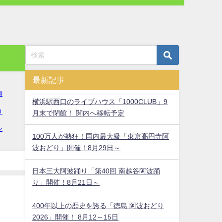
最新記事
横浜駅西口のライブハウス「1000CLUB」9
月末で閉館！ 関内へ移転予定
100万人が熱狂！国内最大級「東京高円寺阿
波おどり」開催！8月29日～
日本三大阿波踊り「第40回 南越谷阿波踊
り」開催！8月21日～
400年以上の歴史を誇る「徳島 阿波おどり
！
2026」開催！ 8月12～15日