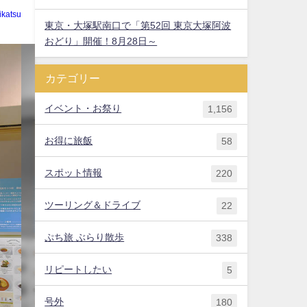
ikatsu
東京・大塚駅南口で「第52回 東京大塚阿波
おどり」開催！8月28日～
カテゴリー
イベント・お祭り
1,156
お得に旅飯
58
スポット情報
220
ツーリング＆ドライブ
22
ぷち旅 ぶらり散歩
338
リピートしたい
5
号外
180