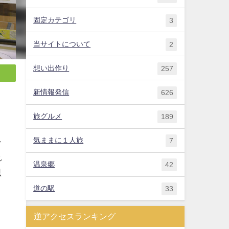
固定カテゴリ
3
当サイトについて
2
想い出作り
257
新情報発信
626
旅グルメ
189
気ままに１人旅
7
一
れ
温泉郷
42
思
道の駅
33
逆アクセスランキング