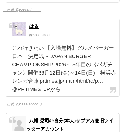
（出典 @watarai___）
はる
@basalshoot_
これ行きたい 【入場無料】グルメバーガー
日本一決定戦 ～JAPAN BURGER
CHAMPIONSHIP 2026～ 5年目の《バガチ
ャン》開催‼︎6月12⽇(金)～14⽇(⽇) 横浜赤
レンガ倉庫 prtimes.jp/main/html/rd/p…
@PRTIMES_JPから
（出典 @basalshoot_）
八幡 晃司@自分(本人)サブアカ兼旧ツイ
ッターアカウント