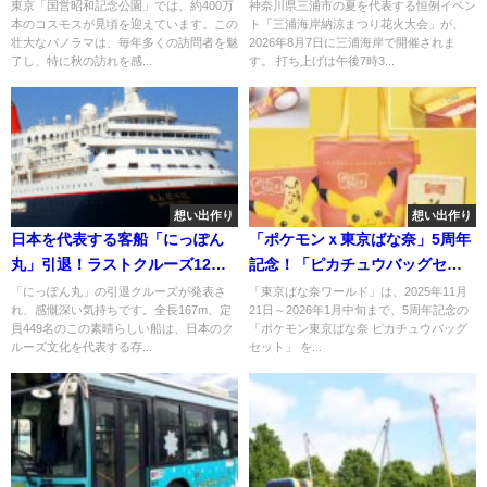
頃！
月7日
東京「国営昭和記念公園」では、約400万
神奈川県三浦市の夏を代表する恒例イベン
本のコスモスが見頃を迎えています。この
ト「三浦海岸納涼まつり花火大会」が、
壮大なパノラマは、毎年多くの訪問者を魅
2026年8月7日に三浦海岸で開催されま
了し、特に秋の訪れを感...
す。 打ち上げは午後7時3...
想い出作り
想い出作り
日本を代表する客船「にっぽん
「ポケモンｘ東京ばな奈」5周年
丸」引退！ラストクルーズ12本
記念！「ピカチュウバッグセッ
を発表
ト」発売！
「にっぽん丸」の引退クルーズが発表さ
「東京ばな奈ワールド」は、2025年11月
れ、感慨深い気持ちです。全長167m、定
21日～2026年1月中旬まで、5周年記念の
員449名のこの素晴らしい船は、日本のク
「ポケモン東京ばな奈 ピカチュウバッグ
ルーズ文化を代表する存...
セット」 を...