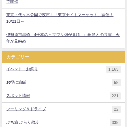
で開催
東京・代々木公園で夜市！「東京ナイトマーケット」開催！
10/21日～
伊勢原市串橋、4千本のヒマワリ畑が見頃！小田急との共演、今
年が見納め！
カテゴリー
イベント・お祭り
1,163
お得に旅飯
58
スポット情報
221
ツーリング＆ドライブ
22
ぷち旅 ぶらり散歩
338