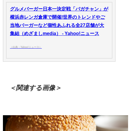
グルメバーガー日本一決定戦「バガチャン」が
横浜赤レンガ倉庫で開催!世界のトレンドやご
当地バーガーなど個性あふれる全27店舗が大
集結（めざましmedia） - Yahoo!ニュース
（出典：Yahoo!ニュース）
＜関連する画像＞