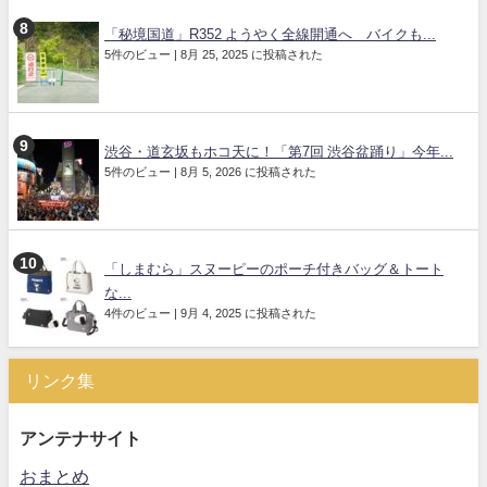
「秘境国道」R352 ようやく全線開通へ バイクも...
5件のビュー
|
8月 25, 2025 に投稿された
渋谷・道玄坂もホコ天に！「第7回 渋谷盆踊り」今年...
5件のビュー
|
8月 5, 2026 に投稿された
「しまむら」スヌーピーのポーチ付きバッグ＆トート
な...
4件のビュー
|
9月 4, 2025 に投稿された
リンク集
アンテナサイト
おまとめ