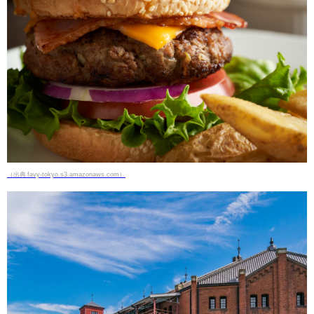
（出典 favy-tokyo.s3.amazonaws.com）