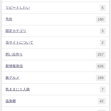
リピートしたい
5
号外
180
固定カテゴリ
3
当サイトについて
2
想い出作り
257
新情報発信
626
旅グルメ
189
気ままに１人旅
7
温泉郷
42