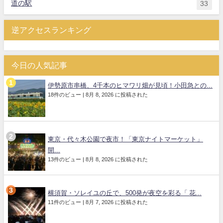
道の駅
33
逆アクセスランキング
今日の人気記事
伊勢原市串橋、4千本のヒマワリ畑が見頃！小田急との...
18件のビュー
|
8月 8, 2026 に投稿された
東京・代々木公園で夜市！「東京ナイトマーケット」
開...
13件のビュー
|
8月 8, 2026 に投稿された
横須賀・ソレイユの丘で、500発が夜空を彩る「 花...
11件のビュー
|
8月 7, 2026 に投稿された