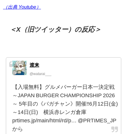
（出典 Youtube）
＜X（旧ツイッター）の反応＞
渡来
@watarai___
【入場無料】グルメバーガー日本一決定戦
～JAPAN BURGER CHAMPIONSHIP 2026
～ 5年目の《バガチャン》開催‼︎6月12⽇(金)
～14⽇(⽇) 横浜赤レンガ倉庫
prtimes.jp/main/html/rd/p… @PRTIMES_JP
から