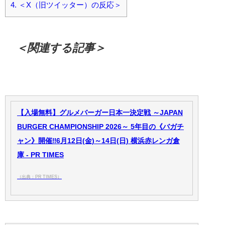
4.
＜X（旧ツイッター）の反応＞
＜関連する記事＞
【入場無料】グルメバーガー日本一決定戦 ～JAPAN
BURGER CHAMPIONSHIP 2026～ 5年目の《バガチ
ャン》開催‼︎6月12⽇(金)～14⽇(⽇) 横浜赤レンガ倉
庫 - PR TIMES
（出典：PR TIMES）