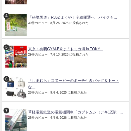
「秘境国道」R352 ようやく全線開通へ バイクも...
30件のビュー
|
8月 25, 2025 に投稿された
東京・有明GYM-EXで「トミカ博 in TOKY...
29件のビュー
|
7月 13, 2026 に投稿された
「しまむら」スヌーピーのポーチ付きバッグ＆トート
な...
28件のビュー
|
9月 4, 2025 に投稿された
草軽電気鉄道の電気機関車「カブトムシ（デキ12形）...
28件のビュー
|
4月 6, 2026 に投稿された