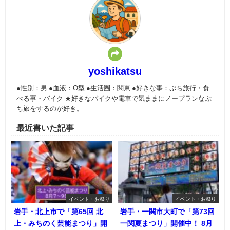
yoshikatsu
●性別：男 ●血液：O型 ●生活圏：関東 ●好きな事：ぷち旅行・食
べる事・バイク ★好きなバイクや電車で気ままにノープランなぷ
ち旅をするのが好き。
最近書いた記事
イベント・お祭り
イベント・お祭り
岩手・北上市で「第65回 北
岩手・一関市大町で「第73回
上・みちのく芸能まつり」開
一関夏まつり」開催中！ 8月