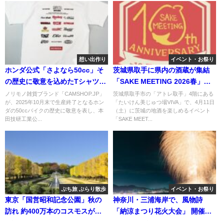
想い出作り
イベント・お祭り
ホンダ公式「さよなら50cc」そ
茨城県取手に県内の酒蔵が集結
の歴史に敬意を込めたTシャツ発
「SAKE MEETING 2026春」開
売
催！ 4/11日
ノリモノ雑貨ブランド「CAMSHOP.JP」
茨城県取手市の「アトレ取手」4階にある
が、2025年10月末で生産終了となるホン
「たいけん美じゅつ場VIVA」で、4月11日
ダの50ccバイクの歴史に敬意を表し、本
（土）に茨城の地酒を楽しめるイベント
田技研工業公...
「SAKE MEET...
ぷち旅 ぶらり散歩
イベント・お祭り
東京「国営昭和記念公園」秋の
神奈川・三浦海岸で、風物詩
訪れ 約400万本のコスモスが見
「納涼まつり花火大会」 開催！8