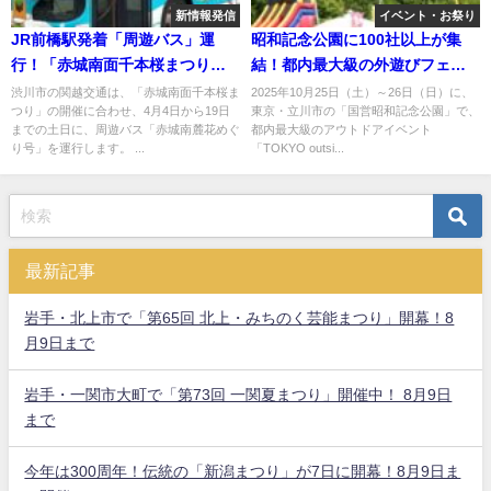
新情報発信
イベント・お祭り
JR前橋駅発着「周遊バス」運
昭和記念公園に100社以上が集
行！「赤城南面千本桜まつり」
結！都内最大級の外遊びフェ
に合わせ
ス！
渋川市の関越交通は、「赤城南面千本桜ま
2025年10月25日（土）～26日（日）に、
つり」の開催に合わせ、4月4日から19日
東京・立川市の「国営昭和記念公園」で、
までの土日に、周遊バス「赤城南麓花めぐ
都内最大級のアウトドアイベント
り号」を運行します。 ...
「TOKYO outsi...
最新記事
岩手・北上市で「第65回 北上・みちのく芸能まつり」開幕！8
月9日まで
岩手・一関市大町で「第73回 一関夏まつり」開催中！ 8月9日
まで
今年は300周年！伝統の「新潟まつり」が7日に開幕！8月9日ま