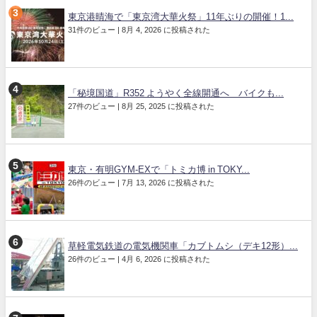
東京港晴海で「東京湾大華火祭」11年ぶりの開催！1...
31件のビュー
|
8月 4, 2026 に投稿された
「秘境国道」R352 ようやく全線開通へ バイクも...
27件のビュー
|
8月 25, 2025 に投稿された
東京・有明GYM-EXで「トミカ博 in TOKY...
26件のビュー
|
7月 13, 2026 に投稿された
草軽電気鉄道の電気機関車「カブトムシ（デキ12形）...
26件のビュー
|
4月 6, 2026 に投稿された