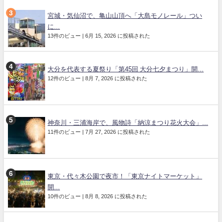
宮城・気仙沼で、亀山山頂へ「大島モノレール」つい
に...
13件のビュー
|
6月 15, 2026 に投稿された
大分を代表する夏祭り「第45回 大分七夕まつり」開...
12件のビュー
|
8月 7, 2026 に投稿された
神奈川・三浦海岸で、風物詩「納涼まつり花火大会」...
11件のビュー
|
7月 27, 2026 に投稿された
東京・代々木公園で夜市！「東京ナイトマーケット」
開...
10件のビュー
|
8月 8, 2026 に投稿された