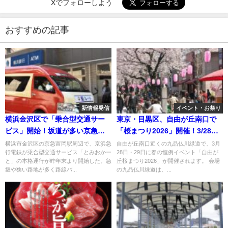
Xでフォローしよう
おすすめの記事
新情報発信
イベント・お祭り
横浜金沢区で「乗合型交通サー
東京・目黒区、自由が丘南口で
ビス」開始！坂道が多い京急富
「桜まつり2026」開催！3/28日
岡駅一帯で
～
横浜市金沢区の京急富岡駅周辺で、京浜急
自由が丘南口近くの九品仏川緑道で、3月
行電鉄が乗合型交通サービス「とみおかー
28日・29日に春の恒例イベント「自由が
と」の本格運行が昨年末より開始した。急
丘桜まつり2026」が開催されます。 会場
坂や狭い路地が多く路線バ...
の九品仏川緑道は、...