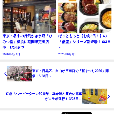
東京・谷中の行列かき氷店「ひ
ほっともっと【お肉2倍！】の
みつ堂」横浜に期間限定出店
「倍盛」シリーズ新登場！ 6/3日
中！8/24まで
～
2026年6月1日
2026年6月1日
東京・目黒区、自由が丘南口で「桜まつり2026」開
催！3/28日～
京急「ハッピーターン50周年」幸せ運ぶ黄色い電車
がコラボ運行！ 3/23日～