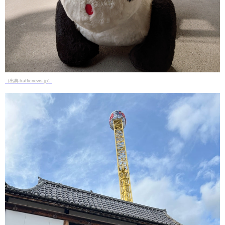
（出典 trafficnews.jp）