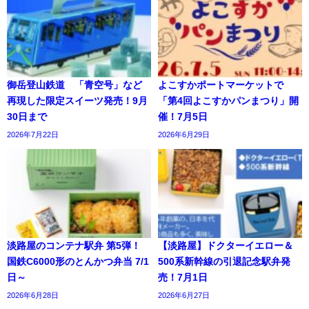
御岳登山鉄道 「青空号」など
よこすかポートマーケットで
再現した限定スイーツ発売！9月
「第4回よこすかパンまつり」開
30日まで
催！7月5日
2026年7月22日
2026年6月29日
淡路屋のコンテナ駅弁 第5弾！
【淡路屋】ドクターイエロー＆
国鉄C6000形のとんかつ弁当 7/1
500系新幹線の引退記念駅弁発
日～
売！7月1日
2026年6月28日
2026年6月27日