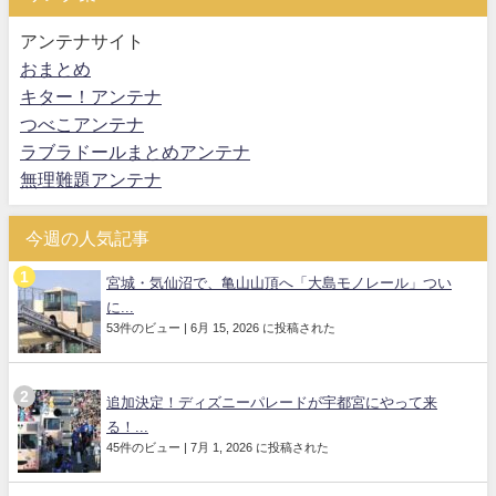
アンテナサイト
おまとめ
キター！アンテナ
つべこアンテナ
ラブラドールまとめアンテナ
無理難題アンテナ
今週の人気記事
宮城・気仙沼で、亀山山頂へ「大島モノレール」つい
に...
53件のビュー
|
6月 15, 2026 に投稿された
追加決定！ディズニーパレードが宇都宮にやって来
る！...
45件のビュー
|
7月 1, 2026 に投稿された