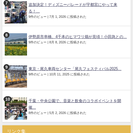
追加決定！ディズニーパレードが宇都宮にやって来
る！...
9件のビュー
|
7月 1, 2026 に投稿された
伊勢原市串橋、4千本のヒマワリ畑が見頃！小田急との...
9件のビュー
|
8月 8, 2026 に投稿された
東京・尾久車両センター「尾久フェスティバル2025...
9件のビュー
|
10月 11, 2025 に投稿された
千葉・中央公園で、音楽と飲食のコラボイベントを開
催...
8件のビュー
|
5月 2, 2026 に投稿された
リンク集