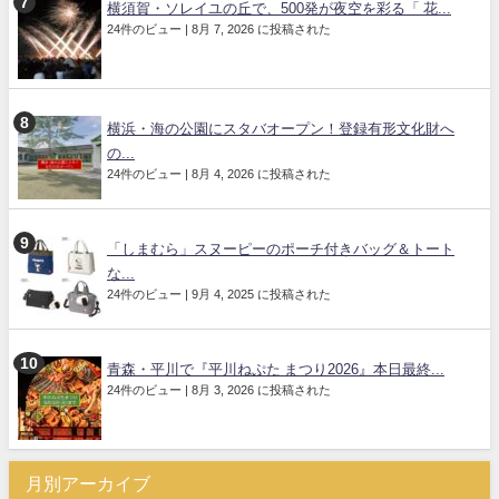
横須賀・ソレイユの丘で、500発が夜空を彩る「 花...
24件のビュー
|
8月 7, 2026 に投稿された
横浜・海の公園にスタバオープン！登録有形文化財へ
の...
24件のビュー
|
8月 4, 2026 に投稿された
「しまむら」スヌーピーのポーチ付きバッグ＆トート
な...
24件のビュー
|
9月 4, 2025 に投稿された
青森・平川で『平川ねぷた まつり2026』本日最終...
24件のビュー
|
8月 3, 2026 に投稿された
月別アーカイブ