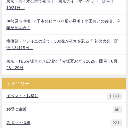
東京・代々木公園で夜市！「東京ナイトマーケット」開催！
10/21日～
伊勢原市串橋、4千本のヒマワリ畑が見頃！小田急との共演、今
年が見納め！
横須賀・ソレイユの丘で、500発が夜空を彩る「 花火大会」開
催！8月15日～
東京・TBS赤坂サカス広場で「赤坂夏おどり2026」開催！8月
28・29日
カテゴリー
イベント・お祭り
1,161
お得に旅飯
58
スポット情報
221