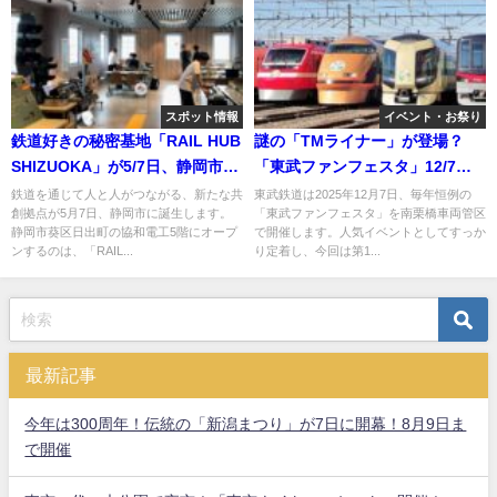
スポット情報
イベント・お祭り
鉄道好きの秘密基地「RAIL HUB
謎の「TMライナー」が登場？
SHIZUOKA」が5/7日、静岡市に
「東武ファンフェスタ」12/7開
オープン！
催！
鉄道を通じて人と人がつながる、新たな共
東武鉄道は2025年12月7日、毎年恒例の
創拠点が5月7日、静岡市に誕生します。
「東武ファンフェスタ」を南栗橋車両管区
静岡市葵区日出町の協和電工5階にオープ
で開催します。人気イベントとしてすっか
ンするのは、「RAIL...
り定着し、今回は第1...
最新記事
今年は300周年！伝統の「新潟まつり」が7日に開幕！8月9日ま
で開催