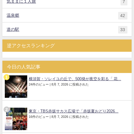
気ままに１人旅
7
温泉郷
42
道の駅
33
逆アクセスランキング
今日の人気記事
横須賀・ソレイユの丘で、500発が夜空を彩る「 花...
24件のビュー
|
8月 7, 2026 に投稿された
東京・TBS赤坂サカス広場で「赤坂夏おどり2026...
16件のビュー
|
8月 7, 2026 に投稿された