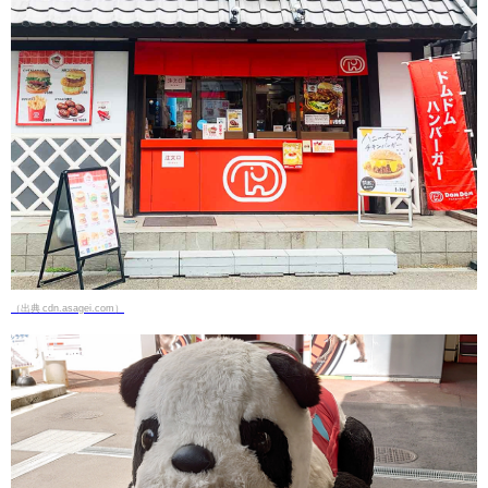
（出典 cdn.asagei.com）