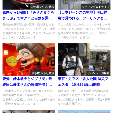
ぷち旅 ぶらり散歩
ツーリング＆ドライブ
都内から1時間！「みさきまぐろ
【日本ジーンズの聖地】岡山児
きっぷ」でマグロと自然を満喫
島で見つける、ツーリングとジ
ｗｗｗ
ーンズの魅力！
都内から1時間と近い三浦半島で楽しめる
岡山・児島でのジーンズストリートツーリ
「みさきまぐろきっぷ」を利用して、味覚
ングは、ただの旅行ではなく、地元の文化
と自然の豊かさを堪能してみてはいかがで
を体感する貴重な機会でした。日本のジー
しょうか。大人気のまぐろ...
ンズ発祥の地で、自分だけ...
ぷち旅 ぶらり散歩
イベント・お祭り
愛知「鈴木敏夫とジブリ展」最
東京・足立区「舎人公園 防災フ
終回は鈴木さんの故郷開催！
ェスタ」10月25日(土)開催！
7/12～
「鈴木敏夫とジブリ展」はこれまで全国
10月25日（土）、東京都足立区の都立舎
10の会場で開催、11回目でフィナーレと
人公園で「防災フェスタ2025 in 舎人公
なる今回の会場は、鈴木さんの故郷・愛知
園」が開催されます。自衛隊・消防・警察
で開催されることになりま...
などの車両展示や...