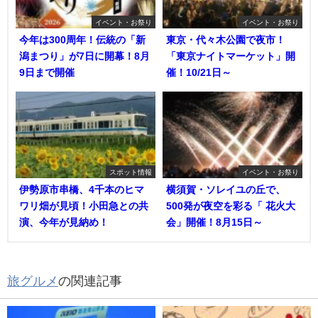
イベント・お祭り
イベント・お祭り
今年は300周年！伝統の「新
東京・代々木公園で夜市！
潟まつり」が7日に開幕！8月
「東京ナイトマーケット」開
9日まで開催
催！10/21日～
スポット情報
イベント・お祭り
伊勢原市串橋、4千本のヒマ
横須賀・ソレイユの丘で、
ワリ畑が見頃！小田急との共
500発が夜空を彩る「 花火大
演、今年が見納め！
会」開催！8月15日～
旅グルメ
の関連記事