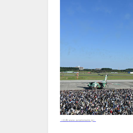
（出典 www.aviationwire.jp）