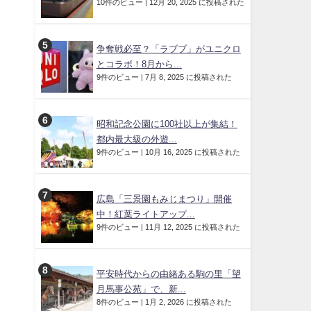
10件のビュー
|
12月 20, 2025 に投稿された
争奪戦必至？「ラブブ」がユニクロ
とコラボ！8月から...
9件のビュー
|
7月 8, 2025 に投稿された
昭和記念公園に100社以上が集結！
都内最大級の外遊...
9件のビュー
|
10月 16, 2025 に投稿された
広島「三景園もみじまつり」開催
中！紅葉ライトアップ...
9件のビュー
|
11月 12, 2025 に投稿された
平安時代からの由緒ある駒の里「望
月馬事公苑」で、新...
8件のビュー
|
1月 2, 2026 に投稿された