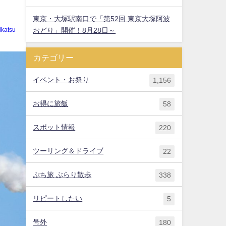
東京・大塚駅南口で「第52回 東京大塚阿波
おどり」開催！8月28日～
ikatsu
カテゴリー
イベント・お祭り
1,156
お得に旅飯
58
スポット情報
220
ツーリング＆ドライブ
22
ぷち旅 ぶらり散歩
338
リピートしたい
5
号外
180