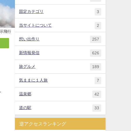
固定カテゴリ
3
当サイトについて
2
示飛行
想い出作り
257
新情報発信
626
旅グルメ
189
気ままに１人旅
7
-
温泉郷
42
道の駅
33
逆アクセスランキング
と