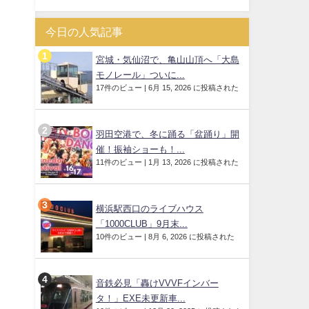
今日の人気記事
宮城・気仙沼で、亀山山頂へ「大島
モノレール」ついに...
17件のビュー
|
6月 15, 2026 に投稿された
羽田空港で、冬に踊る「盆踊り」開
催！振袖ショーも！...
11件のビュー
|
1月 13, 2026 に投稿された
横浜駅西口のライブハウス
「1000CLUB」9月末...
10件のビュー
|
8月 6, 2026 に投稿された
音鉄必見「轟けVVVFインバー
タ！」EXE未更新車...