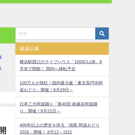
最新記事
横浜駅西口のライブハウス「1000CLUB」9
月末で閉館！ 関内へ移転予定
100万人が熱狂！国内最大級「東京高円寺阿
波おどり」開催！8月29日～
日本三大阿波踊り「第40回 南越谷阿波踊
り」開催！8月21日～
400年以上の歴史を誇る「徳島 阿波おどり
開
2026」開催！ 8月12～15日