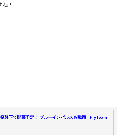
すね！
挺降下で開幕予定！ ブルーインパルスも飛翔 - FlyTeam