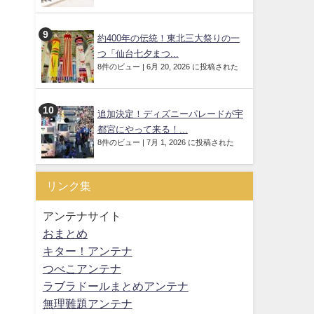
約400年の伝統！東北三大祭りの一
つ「仙台七夕まつ...
8件のビュー
|
6月 20, 2026 に投稿された
追加決定！ディズニーパレードが宇
都宮にやって来る！...
8件のビュー
|
7月 1, 2026 に投稿された
リンク集
アンテナサイト
おまとめ
キター！アンテナ
つべこアンテナ
ラブラドールまとめアンテナ
無理難題アンテナ