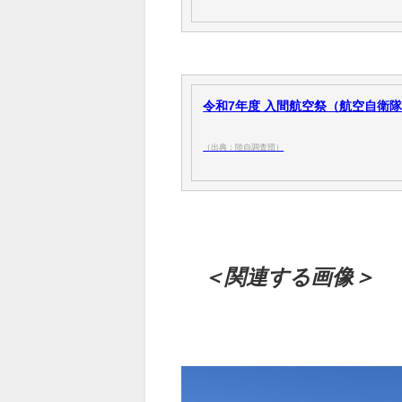
令和7年度 入間航空祭（航空自衛隊 入
（出典：陸自調査団）
＜関連する画像＞