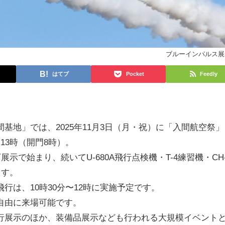
ブルーインパルス展
はてブ
Pocket
Feedly
基地」では、2025年11月3日（月・祝）に「入間航空祭」
13時（開門8時）。
展示で始まり、続いてU-680A飛行点検機・T-4練習機・CH
ます。
行は、10時30分〜12時に実施予定です。
自由に来場可能です。
行展示のほか、装備品展示なども行われる大規模イベント