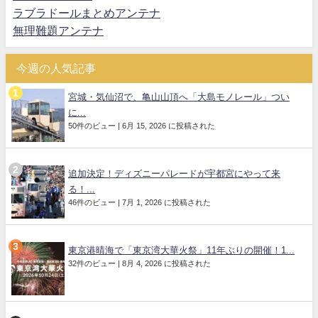
ラブラドールまとめアンテナ
無理難題アンテナ
今週の人気記事
宮城・気仙沼で、亀山山頂へ「大島モノレール」つい
に...
50件のビュー
|
6月 15, 2026 に投稿された
追加決定！ディズニーパレードが宇都宮にやって来
る！...
46件のビュー
|
7月 1, 2026 に投稿された
東京港晴海で「東京湾大華火祭」11年ぶりの開催！1...
32件のビュー
|
8月 4, 2026 に投稿された