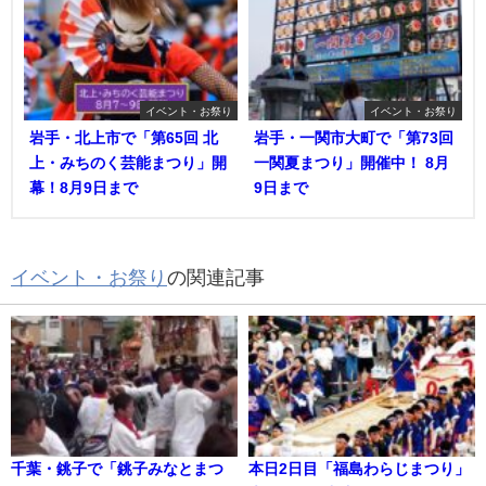
イベント・お祭り
イベント・お祭り
岩手・北上市で「第65回 北
岩手・一関市大町で「第73回
上・みちのく芸能まつり」開
一関夏まつり」開催中！ 8月
幕！8月9日まで
9日まで
イベント・お祭り
の関連記事
千葉・銚子で「銚子みなとまつ
本日2日目「福島わらじまつり」