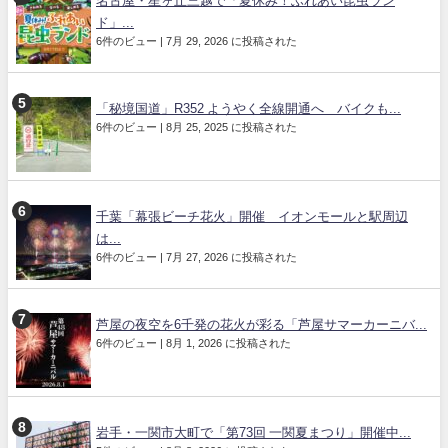
名古屋・星ヶ丘三越で「夏休み！ふれあい昆虫ラン
ド」...
6件のビュー
|
7月 29, 2026 に投稿された
「秘境国道」R352 ようやく全線開通へ バイクも...
6件のビュー
|
8月 25, 2025 に投稿された
千葉「幕張ビーチ花火」開催 イオンモールと駅周辺
は...
6件のビュー
|
7月 27, 2026 に投稿された
芦屋の夜空を6千発の花火が彩る「芦屋サマーカーニバ...
6件のビュー
|
8月 1, 2026 に投稿された
岩手・一関市大町で「第73回 一関夏まつり」開催中...