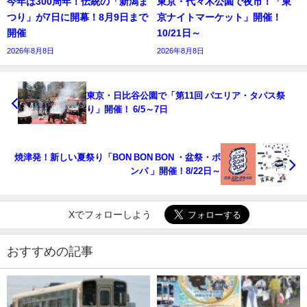
今年は300周年！伝統の「新潟ま
東京・代々木公園で夜市！「東
つり」が7日に開幕！8月9日まで
京ナイトマーケット」開催！
開催
10/21日～
2026年8月8日
2026年8月8日
東京・日比谷公園で「第11回 パエリア・タパス祭
り」開催！ 6/5～7日
焼津発！新しい夏祭り「BON BON BON ・盆祭・ボ
ンパ 」開催！8/22日～
Xでフォローしよう
おすすめの記事