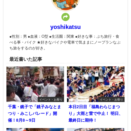
yoshikatsu
●性別：男 ●血液：O型 ●生活圏：関東 ●好きな事：ぷち旅行・食
べる事・バイク ★好きなバイクや電車で気ままにノープランなぷ
ち旅をするのが好き。
最近書いた記事
イベント・お祭り
イベント・お祭り
千葉・銚子で「銚子みなとま
本日2日目「福島わらじまつ
つり・みこしパレード」開
り」大雨と雷で中止！ 明日、
催！8月8～9日
最終日に期待！