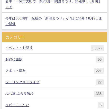
岩手・一関市大町で「第73回 一関夏まつり」開催中！ 8月9日
まで
今年は300周年！伝統の「新潟まつり」が7日に開幕！8月9日ま
で開催
カテゴリー
イベント・お祭り
1,165
お得に旅飯
58
スポット情報
221
ツーリング＆ドライブ
22
ぷち旅 ぶらり散歩
338
リピートしたい
5