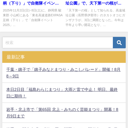
柄（下り）」で自衛隊イベン
址公園」で、天下第一の桜が満
ト！
開！
2025年11月2日(日)･8日(土)に、静岡県 駿
「天下第一の桜」として知られる、高遠城
東郡 小山町にある「東名高速道路EXPASA
址公園（長野県伊那市）のタカトオコヒガ
足柄（下り）」で「自衛隊イベント
ンザクラが、3日に満開となった。今年は
2025」...
平年より早い開花となり、...
最新記事
千葉・銚子で「銚子みなとまつり・みこしパレード」開催！8月
8～9日
本日2日目「福島わらじまつり」大雨と雷で中止！ 明日、最終
日に期待！
岩手・北上市で「第65回 北上・みちのく芸能まつり」開幕！8
月9日まで