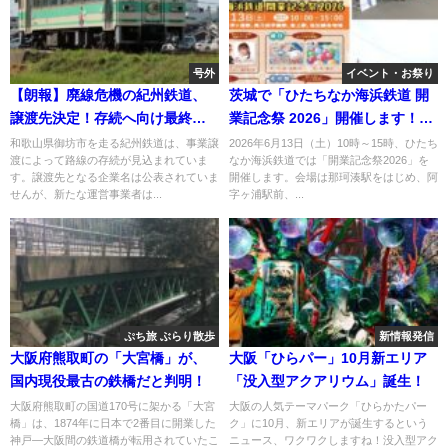
号外
イベント・お祭り
【朗報】廃線危機の紀州鉄道、
茨城で「ひたちなか海浜鉄道 開
譲渡先決定！存続へ向け最終協
業記念祭 2026」開催します！6
議へ
月13日
和歌山県御坊市を走る紀州鉄道は、事業譲
2026年6月13日（土）10時～15時、ひたち
渡によって路線の存続が見込まれていま
なか海浜鉄道では「開業記念祭2026」を
す。譲渡先となる企業名は公表されていま
開催します。会場は那珂湊駅をはじめ、阿
せんが、新たな運営事業者は...
字ヶ浦駅前、...
ぷち旅 ぶらり散歩
新情報発信
大阪府熊取町の「大宮橋」が、
大阪「ひらパー」10月新エリア
国内現役最古の鉄橋だと判明！
「没入型アクアリウム」誕生！
大阪府熊取町の国道170号に架かる「大宮
大阪の人気テーマパーク「ひらかたパー
橋」は、1874年に日本で2番目に開業した
ク」に10月、新エリアが誕生するという
神戸―大阪間の鉄道橋が転用されていたこ
ニュース、ワクワクしますね！没入型アク