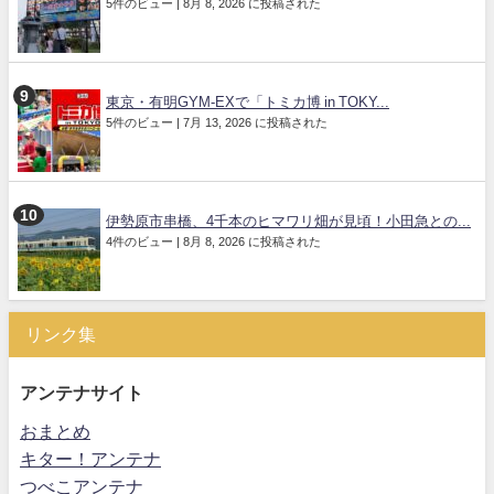
5件のビュー
|
8月 8, 2026 に投稿された
東京・有明GYM-EXで「トミカ博 in TOKY...
5件のビュー
|
7月 13, 2026 に投稿された
伊勢原市串橋、4千本のヒマワリ畑が見頃！小田急との...
4件のビュー
|
8月 8, 2026 に投稿された
リンク集
アンテナサイト
おまとめ
キター！アンテナ
つべこアンテナ