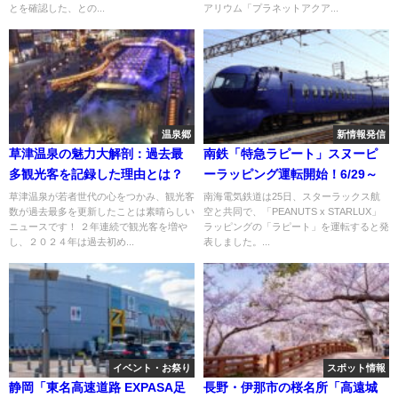
とを確認した、との...
アリウム「プラネットアクア...
温泉郷
新情報発信
草津温泉の魅力大解剖：過去最
南鉄「特急ラピート」スヌーピ
多観光客を記録した理由とは？
ーラッピング運転開始！6/29～
草津温泉が若者世代の心をつかみ、観光客
南海電気鉄道は25日、スターラックス航
数が過去最多を更新したことは素晴らしい
空と共同で、「PEANUTS x STARLUX」
ニュースです！ ２年連続で観光客を増や
ラッピングの「ラピート」を運転すると発
し、２０２４年は過去初め...
表しました。...
イベント・お祭り
スポット情報
静岡「東名高速道路 EXPASA足
長野・伊那市の桜名所「高遠城