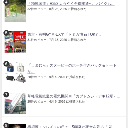
「秘境国道」R352 ようやく全線開通へ バイクも...
32件のビュー
|
8月 25, 2025 に投稿された
東京・有明GYM-EXで「トミカ博 in TOKY...
31件のビュー
|
7月 13, 2026 に投稿された
「しまむら」スヌーピーのポーチ付きバッグ＆トート
な...
28件のビュー
|
9月 4, 2025 に投稿された
草軽電気鉄道の電気機関車「カブトムシ（デキ12形）...
28件のビュー
|
4月 6, 2026 に投稿された
横須賀・ソレイユの丘で、500発が夜空を彩る「 花...