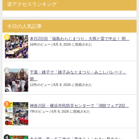
逆アクセスランキング
今日の人気記事
本日2日目「福島わらじまつり」大雨と雷で中止！ 明...
16件のビュー
|
8月 8, 2026 に投稿された
千葉・銚子で「銚子みなとまつり・みこしパレード」
開...
12件のビュー
|
8月 8, 2026 に投稿された
神奈川区・横浜市民防災センターで「消防フェア202...
7件のビュー
|
6月 8, 2026 に投稿された