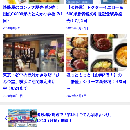
淡路屋のコンテナ駅弁 第5弾！
【淡路屋】ドクターイエロー＆
国鉄C6000形のとんかつ弁当 7/1
500系新幹線の引退記念駅弁発
日～
売！7月1日
2026年6月28日
2026年6月27日
東京・谷中の行列かき氷店「ひ
ほっともっと【お肉2倍！】の
みつ堂」横浜に期間限定出店
「倍盛」シリーズ新登場！ 6/3日
中！8/24まで
～
2026年6月1日
2026年6月1日
御殿場駅周辺で「第19回 ごてんば線まつり」
10/13（月祝）開催！