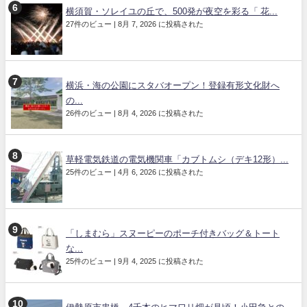
横須賀・ソレイユの丘で、500発が夜空を彩る「 花...
27件のビュー
|
8月 7, 2026 に投稿された
横浜・海の公園にスタバオープン！登録有形文化財へ
の...
26件のビュー
|
8月 4, 2026 に投稿された
草軽電気鉄道の電気機関車「カブトムシ（デキ12形）...
25件のビュー
|
4月 6, 2026 に投稿された
「しまむら」スヌーピーのポーチ付きバッグ＆トート
な...
25件のビュー
|
9月 4, 2025 に投稿された