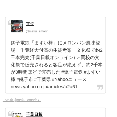
マク
@maku_emorin
銚子電鉄「まずい棒」にメロンパン風味登
場 千葉経大付高の生徒考案 文化祭で約2
千本完売(千葉日報オンライン) ＞同校の文
化祭で販売されると客足が絶えず、約2千本
が3時間ほどで完売した #銚子電鉄 #まずい
棒 #銚子市 #千葉県 #Yahooニュース
news.yahoo.co.jp/articles/b2a61…
（出典 @maku_emorin）
千葉日報