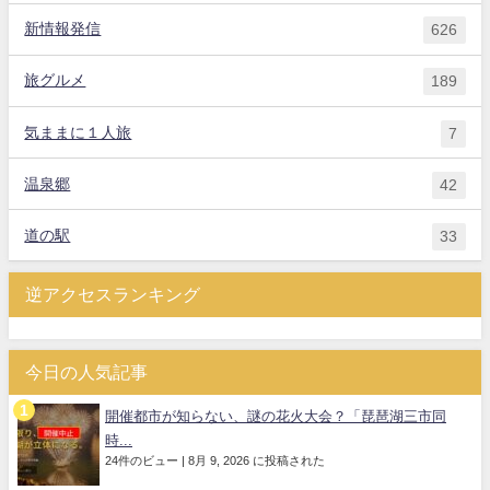
新情報発信
626
旅グルメ
189
気ままに１人旅
7
温泉郷
42
道の駅
33
逆アクセスランキング
今日の人気記事
開催都市が知らない、謎の花火大会？「琵琶湖三市同
時...
24件のビュー
|
8月 9, 2026 に投稿された