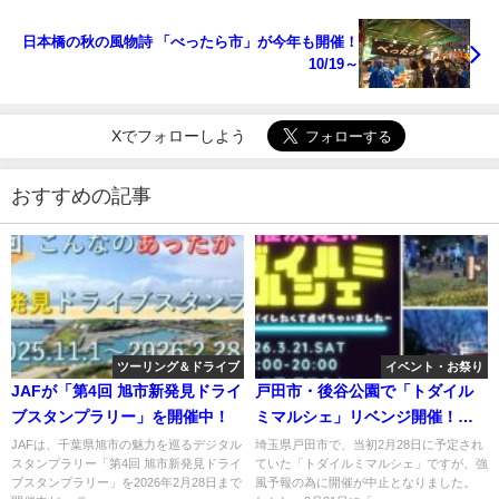
日本橋の秋の風物詩 「べったら市」が今年も開催！
10/19～
Xでフォローしよう
おすすめの記事
ツーリング＆ドライブ
イベント・お祭り
JAFが「第4回 旭市新発見ドライ
戸田市・後谷公園で「トダイル
ブスタンプラリー」を開催中！
ミマルシェ」リベンジ開催！
3/21日
JAFは、千葉県旭市の魅力を巡るデジタル
埼玉県戸田市で、当初2月28日に予定され
スタンプラリー「第4回 旭市新発見ドライ
ていた「トダイルミマルシェ」ですが、強
ブスタンプラリー」を2026年2月28日まで
風予報の為に開催が中止となりました。