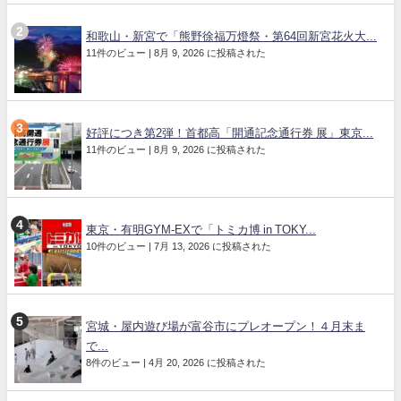
和歌山・新宮で「熊野徐福万燈祭・第64回新宮花火大...
11件のビュー
|
8月 9, 2026 に投稿された
好評につき第2弾！首都高「開通記念通行券 展」東京...
11件のビュー
|
8月 9, 2026 に投稿された
東京・有明GYM-EXで「トミカ博 in TOKY...
10件のビュー
|
7月 13, 2026 に投稿された
宮城・屋内遊び場が富谷市にプレオープン！４月末ま
で...
8件のビュー
|
4月 20, 2026 に投稿された