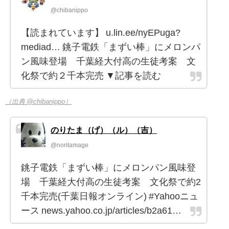
@chibanippo
【読まれています】 u.lin.ee/nyEPuga?
mediad… 銚子電鉄「まずい棒」にメロンパ
ン風味登場 千葉経大付高の生徒考案 文
化祭で約２千本完売 ▼記事を読む
（出典 @chibanippo）
のりたま（げ）（ル）（吉）
@noritamage
銚子電鉄「まずい棒」にメロンパン風味登
場 千葉経大付高の生徒考案 文化祭で約2
千本完売(千葉日報オンライン) #Yahooニュ
ース news.yahoo.co.jp/articles/b2a61…