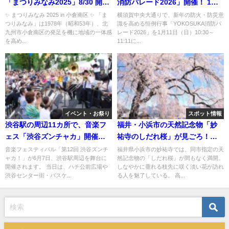
「まつりみなみ2025」8/30 開
消防パレード2026」開催！ 1月
催！
11日
✨ まつりみなみ 2025 in 小倉南区 ✨ 「ま
横須賀中央大通りで、新年の防火・防災意
つりみなみ」は1978年（昭和53年）、北
識を高める恒例行事「YOKOSUKA消防パ
九州市小倉南区の発足を機に地域の一体感
レード2026」を1月11日（日）10:30～
を高め...
11:11に...
イベント・お祭り
スポット情報
渋谷駅の周辺11カ所で、音楽フ
福井・小浜市の天然記念物「妙
ェス「渋谷ズンチャカ」開催！
祐寺のしだれ桜」が見ごろ！ラ
6/7日
イトアップも
音楽フェスティバル「第12回 渋谷ズンチ
福井県小浜市の妙祐寺では、同市指定の天
ャカ！」が6月7日、渋谷駅周辺を舞台に
然記念物の「しだれ桜」が間もなく満開。
開催されます。 当日は、ハチ公前広場や
しなやかに垂れる枝先に咲く淡い花が訪れ
渋谷センター街・バスケ...
る人を魅了している。 高...