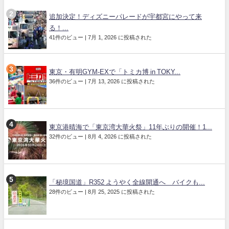
追加決定！ディズニーパレードが宇都宮にやって来
る！...
41件のビュー
|
7月 1, 2026 に投稿された
東京・有明GYM-EXで「トミカ博 in TOKY...
36件のビュー
|
7月 13, 2026 に投稿された
東京港晴海で「東京湾大華火祭」11年ぶりの開催！1...
32件のビュー
|
8月 4, 2026 に投稿された
「秘境国道」R352 ようやく全線開通へ バイクも...
28件のビュー
|
8月 25, 2025 に投稿された