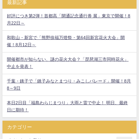
最新記事
好評につき第2弾！首都高「開通記念通行券 展」東京で開催！8
月22日～
和歌山・新宮で「熊野徐福万燈祭・第64回新宮花火大会」開
催！8月12日～
開催都市が知らない、謎の花火大会？「琵琶湖三市同時花火」
中止を発表！
千葉・銚子で「銚子みなとまつり・みこしパレード」開催！8月
8～9日
本日2日目「福島わらじまつり」大雨と雷で中止！ 明日、最終
日に期待！
カテゴリー