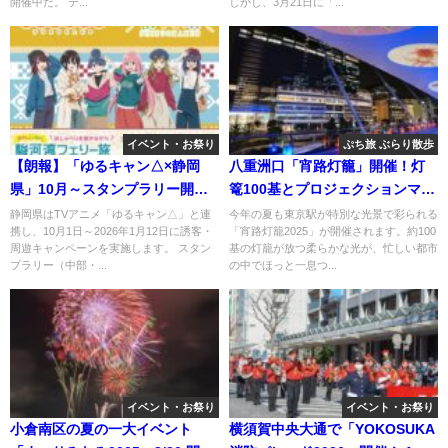
開催中だ。 テ...
しかし、3月21日に「...
イベント・お祭り
ぷち旅 ぶらり散歩
【朗報】「ゆるキャン△×静岡
八重洲口「宵路灯籠」開催！灯
県」10月～スタンプラリー開
篭100基とプロジェクションマッ
催！
ピング！
静岡県はTVアニメ「ゆるキャン△」と連
今年の夏も東京駅が特別な光景で彩られる
携し、10月1日～2026年1月12日に誘客・
「宵路灯籠2025」が開催されます。約100
周遊キャンペーンを実施します。 スタン
基の灯籠が放つ柔らかな光が、忙しい都市
プラリー（中部・...
の中でほっと一息つ...
イベント・お祭り
イベント・お祭り
小倉南区の夏の一大イベント
横須賀中央大通で「YOKOSUKA