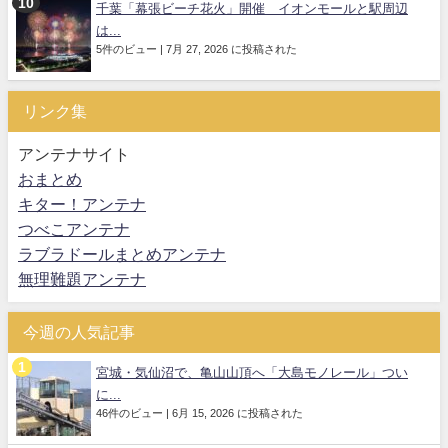
千葉「幕張ビーチ花火」開催 イオンモールと駅周辺
は...
5件のビュー
|
7月 27, 2026 に投稿された
リンク集
アンテナサイト
おまとめ
キター！アンテナ
つべこアンテナ
ラブラドールまとめアンテナ
無理難題アンテナ
今週の人気記事
宮城・気仙沼で、亀山山頂へ「大島モノレール」つい
に...
46件のビュー
|
6月 15, 2026 に投稿された