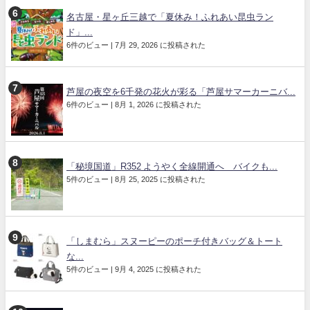
名古屋・星ヶ丘三越で「夏休み！ふれあい昆虫ラン
ド」...
6件のビュー
|
7月 29, 2026 に投稿された
芦屋の夜空を6千発の花火が彩る「芦屋サマーカーニバ...
6件のビュー
|
8月 1, 2026 に投稿された
「秘境国道」R352 ようやく全線開通へ バイクも...
5件のビュー
|
8月 25, 2025 に投稿された
「しまむら」スヌーピーのポーチ付きバッグ＆トート
な...
5件のビュー
|
9月 4, 2025 に投稿された