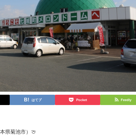
はてブ
Pocket
Feedly
熊本県菊池市）🍈