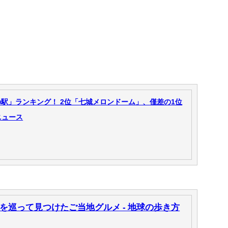
駅」ランキング！ 2位「七城メロンドーム」、僅差の1位
 ニュース
を巡って見つけたご当地グルメ - 地球の歩き方