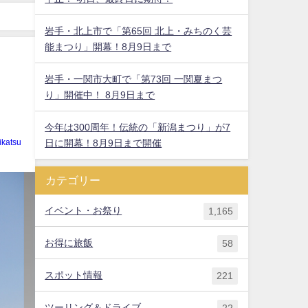
岩手・北上市で「第65回 北上・みちのく芸
能まつり」開幕！8月9日まで
岩手・一関市大町で「第73回 一関夏まつ
り」開催中！ 8月9日まで
今年は300周年！伝統の「新潟まつり」が7
日に開幕！8月9日まで開催
ikatsu
カテゴリー
イベント・お祭り
1,165
お得に旅飯
58
スポット情報
221
ツーリング＆ドライブ
22