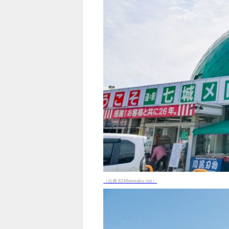
（出典 8246renraku.net）