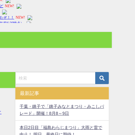
最新記事
千葉・銚子で「銚子みなとまつり・みこしパ
レード」開催！8月8～9日
本日2日目「福島わらじまつり」大雨と雷で
中止！ 明日、最終日に期待！