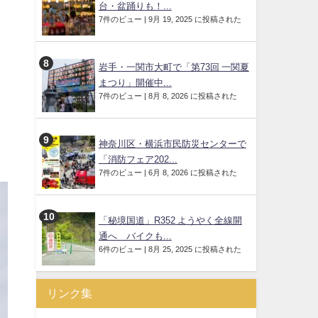
台・盆踊りも！...
7件のビュー
|
9月 19, 2025 に投稿された
岩手・一関市大町で「第73回 一関夏
まつり」開催中...
7件のビュー
|
8月 8, 2026 に投稿された
神奈川区・横浜市民防災センターで
「消防フェア202...
7件のビュー
|
6月 8, 2026 に投稿された
「秘境国道」R352 ようやく全線開
通へ バイクも...
6件のビュー
|
8月 25, 2025 に投稿された
リンク集