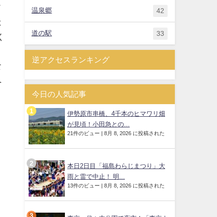
ド
温泉郷
42
は
道の駅
33
く
逆アクセスランキング
食
へ
今日の人気記事
伊勢原市串橋、4千本のヒマワリ畑
が見頃！小田急との...
21件のビュー
|
8月 8, 2026 に投稿された
本日2日目「福島わらじまつり」大
雨と雷で中止！ 明...
13件のビュー
|
8月 8, 2026 に投稿された