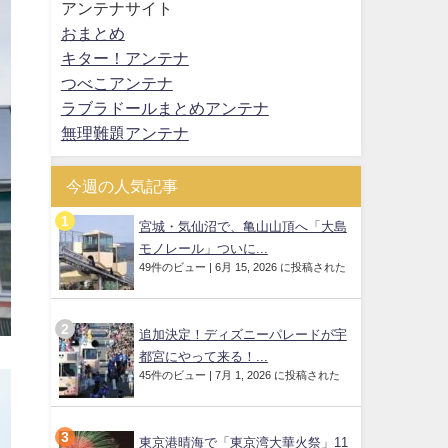
アンテナサイト
おまとめ
キター！アンテナ
つべこアンテナ
ラブラドールまとめアンテナ
無理難題アンテナ
今週の人気記事
宮城・気仙沼で、亀山山頂へ「大島
モノレール」ついに...
49件のビュー
|
6月 15, 2026 に投稿された
追加決定！ディズニーパレードが宇
都宮にやって来る！...
45件のビュー
|
7月 1, 2026 に投稿された
東京港晴海で「東京湾大華火祭」11