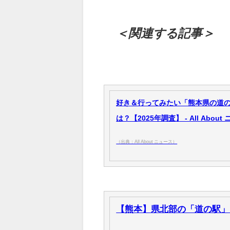
＜関連する記事＞
好き＆行ってみたい「熊本県の道の
は？【2025年調査】 - All About
（出典：All About ニュース）
【熊本】県北部の「道の駅」