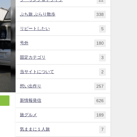
ぷち旅 ぶらり散歩
338
リピートしたい
5
号外
180
固定カテゴリ
3
当サイトについて
2
想い出作り
257
新情報発信
626
旅グルメ
189
気ままに１人旅
7