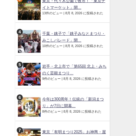
東京・代々木公園で夜市！「東京ナ
イトマーケット」開...
13件のビュー
|
8月 8, 2026 に投稿された
千葉・銚子で「銚子みなとまつり・
みこしパレード」開...
10件のビュー
|
8月 8, 2026 に投稿された
岩手・北上市で「第65回 北上・みち
のく芸能まつり...
9件のビュー
|
8月 8, 2026 に投稿された
今年は300周年！伝統の「新潟まつ
り」が7日に開幕...
8件のビュー
|
8月 8, 2026 に投稿された
東京「有明まつり2025」お神輿・屋