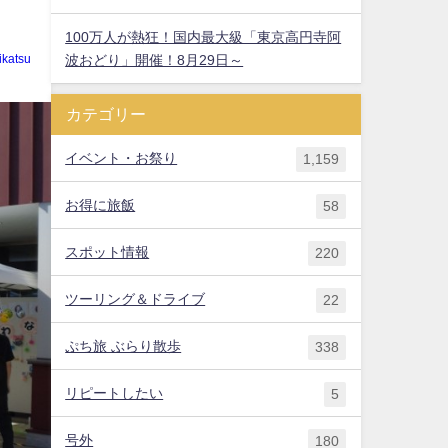
100万人が熱狂！国内最大級「東京高円寺阿
波おどり」開催！8月29日～
ikatsu
カテゴリー
イベント・お祭り
1,159
お得に旅飯
58
スポット情報
220
ツーリング＆ドライブ
22
ぷち旅 ぶらり散歩
338
リピートしたい
5
号外
180