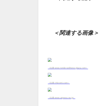
＜関連する画像＞
（出典 www.toride-wellness-plaza.com）
（出典 chiicomi.com）
（出典 www.atpress.ne.jp）