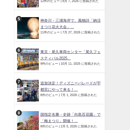
12件のビュー
|
8月 7, 2026 に投稿された
神奈川・三浦海岸で、風物詩「納涼
まつり花火大会」...
11件のビュー
|
7月 27, 2026 に投稿された
東京・尾久車両センター「尾久フェ
スティバル2025...
9件のビュー
|
10月 11, 2025 に投稿された
追加決定！ディズニーパレードが宇
都宮にやって来る！...
8件のビュー
|
7月 1, 2026 に投稿された
国指定名勝・史跡「向島百花園」で
「梅まつり」開催！...
8件のビュー
|
2月 5, 2026 に投稿された