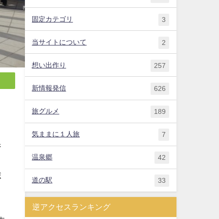
固定カテゴリ
3
当サイトについて
2
想い出作り
257
新情報発信
626
旅グルメ
189
気ままに１人旅
7
ジ
温泉郷
42
ボ
道の駅
33
逆アクセスランキング