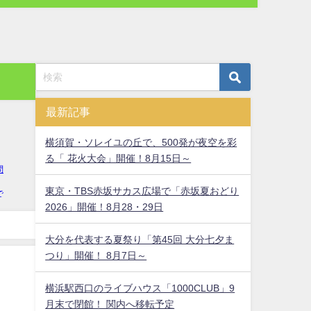
最新記事
横須賀・ソレイユの丘で、500発が夜空を彩
る「 花火大会」開催！8月15日～
東京・TBS赤坂サカス広場で「赤坂夏おどり
2026」開催！8月28・29日
大分を代表する夏祭り「第45回 大分七夕ま
つり」開催！ 8月7日～
横浜駅西口のライブハウス「1000CLUB」9
！
月末で閉館！ 関内へ移転予定