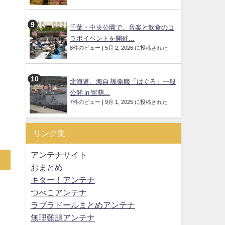
千葉・中央公園で、音楽と飲食のコ
ラボイベントを開催...
8件のビュー
|
5月 2, 2026 に投稿された
北海道、海自 護衛艦「はぐろ」一般
公開 in 留萌...
7件のビュー
|
9月 1, 2025 に投稿された
リンク集
アンテナサイト
おまとめ
キター！アンテナ
つべこアンテナ
ラブラドールまとめアンテナ
無理難題アンテナ