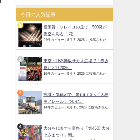
す
今日の人気記事
横須賀・ソレイユの丘で、500発が
夜空を彩る「 花...
24件のビュー
|
8月 7, 2026 に投稿された
東京・TBS赤坂サカス広場で「赤坂
夏おどり2026...
16件のビュー
|
8月 7, 2026 に投稿された
宮城・気仙沼で、亀山山頂へ「大島
モノレール」ついに...
14件のビュー
|
6月 15, 2026 に投稿された
大分を代表する夏祭り「第45回 大分
七夕まつり」開...