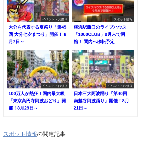
イベント・お祭り
スポット情報
大分を代表する夏祭り「第45
横浜駅西口のライブハウス
回 大分七夕まつり」開催！ 8
「1000CLUB」9月末で閉
月7日～
館！ 関内へ移転予定
イベント・お祭り
イベント・お祭り
100万人が熱狂！国内最大級
日本三大阿波踊り「第40回
「東京高円寺阿波おどり」開
南越谷阿波踊り」開催！8月
催！8月29日～
21日～
スポット情報
の関連記事