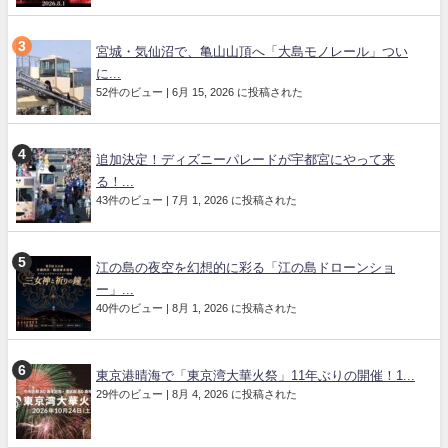
宮城・気仙沼で、亀山山頂へ「大島モノレール」つい
に...
52件のビュー
|
6月 15, 2026 に投稿された
追加決定！ディズニーパレードが宇都宮にやって来
る！...
43件のビュー
|
7月 1, 2026 に投稿された
江の島の夜空を幻想的に彩る「江の島ドローンショ
ー」...
40件のビュー
|
8月 1, 2026 に投稿された
東京港晴海で「東京湾大華火祭」11年ぶりの開催！1...
29件のビュー
|
8月 4, 2026 に投稿された