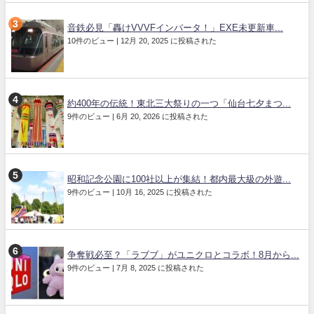
音鉄必見「轟けVVVFインバータ！」EXE未更新車...
10件のビュー
|
12月 20, 2025 に投稿された
約400年の伝統！東北三大祭りの一つ「仙台七夕まつ...
9件のビュー
|
6月 20, 2026 に投稿された
昭和記念公園に100社以上が集結！都内最大級の外遊...
9件のビュー
|
10月 16, 2025 に投稿された
争奪戦必至？「ラブブ」がユニクロとコラボ！8月から...
9件のビュー
|
7月 8, 2025 に投稿された