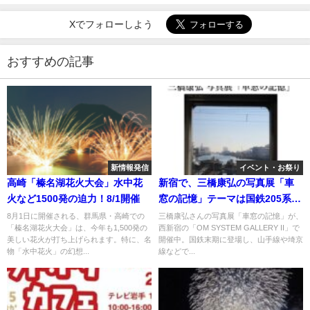
Xでフォローしよう
おすすめの記事
新情報発信
イベント・お祭り
高崎「榛名湖花火大会」水中花
新宿で、三橋康弘の写真展「車
火など1500発の迫力！8/1開催
窓の記憶」テーマは国鉄205系の
車窓
8月1日に開催される、群馬県・高崎での
三橋康弘さんの写真展「車窓の記憶」が、
「榛名湖花火大会」は、今年も1,500発の
西新宿の「OM SYSTEM GALLERY II」で
美しい花火が打ち上げられます。特に、名
開催中。国鉄末期に登場し、山手線や埼京
物「水中花火」の幻想...
線などで...