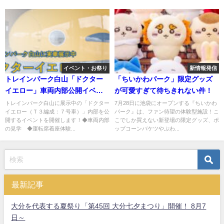
イベント・お祭り
新情報発信
トレインパーク白山「ドクター
「ちいかわパーク」限定グッズ
イエロー」車両内部公開イベン
が可愛すぎて待ちきれない件！
ト
トレインパーク白山に展示中の「ドクター
7月28日に池袋にオープンする『ちいかわ
イエロー（Ｔ３編成：７号車）」内部を公
パーク』は、ファン待望の体験型施設！こ
開するイベントを開催します！◆車両内部
こでしか買えない新登場の限定グッズ、ポ
の見学 ◆運転席着座体験...
ップコーンバケツやぷわ...
最新記事
大分を代表する夏祭り「第45回 大分七夕まつり」開催！ 8月7
日～