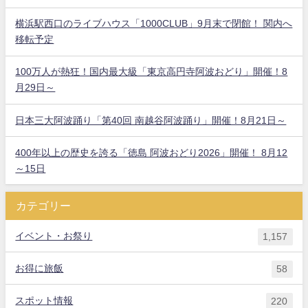
横浜駅西口のライブハウス「1000CLUB」9月末で閉館！ 関内へ
移転予定
100万人が熱狂！国内最大級「東京高円寺阿波おどり」開催！8
月29日～
日本三大阿波踊り「第40回 南越谷阿波踊り」開催！8月21日～
400年以上の歴史を誇る「徳島 阿波おどり2026」開催！ 8月12
～15日
カテゴリー
イベント・お祭り
1,157
お得に旅飯
58
スポット情報
220