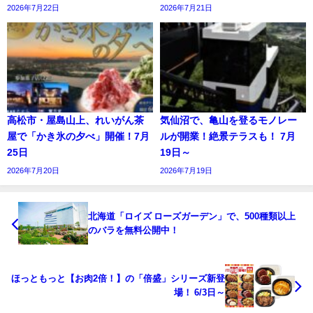
2026年7月22日
2026年7月21日
高松市・屋島山上、れいがん茶
気仙沼で、亀山を登るモノレー
屋で「かき氷の夕べ」開催！7月
ルが開業！絶景テラスも！ 7月
25日
19日～
2026年7月20日
2026年7月19日
北海道「ロイズ ローズガーデン」で、500種類以上
のバラを無料公開中！
ほっともっと【お肉2倍！】の「倍盛」シリーズ新登
場！ 6/3日～