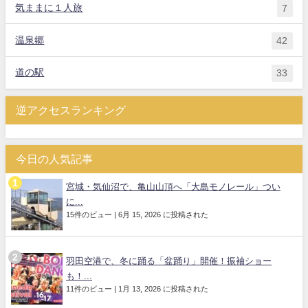
気ままに１人旅
7
温泉郷
42
道の駅
33
逆アクセスランキング
今日の人気記事
宮城・気仙沼で、亀山山頂へ「大島モノレール」つい
に...
15件のビュー
|
6月 15, 2026 に投稿された
羽田空港で、冬に踊る「盆踊り」開催！振袖ショー
も！...
11件のビュー
|
1月 13, 2026 に投稿された