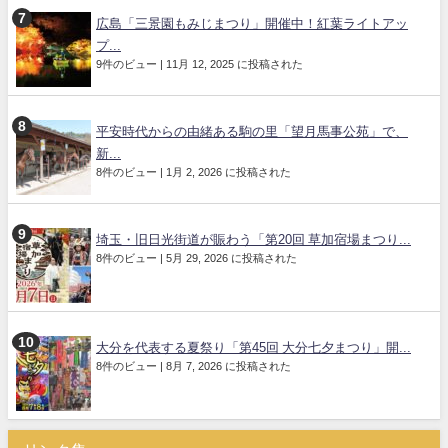
広島「三景園もみじまつり」開催中！紅葉ライトアッ
プ...
9件のビュー
|
11月 12, 2025 に投稿された
平安時代からの由緒ある駒の里「望月馬事公苑」で、
新...
8件のビュー
|
1月 2, 2026 に投稿された
埼玉・旧日光街道が賑わう「第20回 草加宿場まつり...
8件のビュー
|
5月 29, 2026 に投稿された
大分を代表する夏祭り「第45回 大分七夕まつり」開...
8件のビュー
|
8月 7, 2026 に投稿された