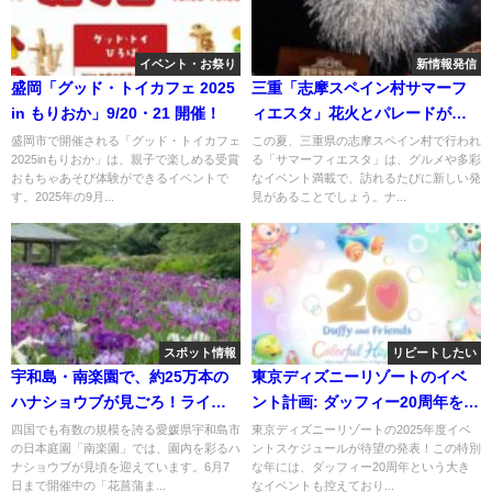
イベント・お祭り
新情報発信
盛岡「グッド・トイカフェ 2025
三重「志摩スペイン村サマーフ
in もりおか」9/20・21 開催！
ィエスタ」花火とパレードが最
高！
盛岡市で開催される「グッド・トイカフェ
この夏、三重県の志摩スペイン村で行われ
2025inもりおか」は、親子で楽しめる受賞
る「サマーフィエスタ」は、グルメや多彩
おもちゃあそび体験ができるイベントで
なイベント満載で、訪れるたびに新しい発
す。2025年の9月...
見があることでしょう。ナ...
スポット情報
リピートしたい
宇和島・南楽園で、約25万本の
東京ディズニーリゾートのイベ
ハナショウブが見ごろ！ライト
ント計画: ダッフィー20周年を祝
アップも
う特別な瞬間！
四国でも有数の規模を誇る愛媛県宇和島市
東京ディズニーリゾートの2025年度イベ
の日本庭園「南楽園」では、園内を彩るハ
ントスケジュールが待望の発表！この特別
ナショウブが見頃を迎えています。6月7
な年には、ダッフィー20周年という大き
日まで開催中の「花菖蒲ま...
なイベントも控えており...