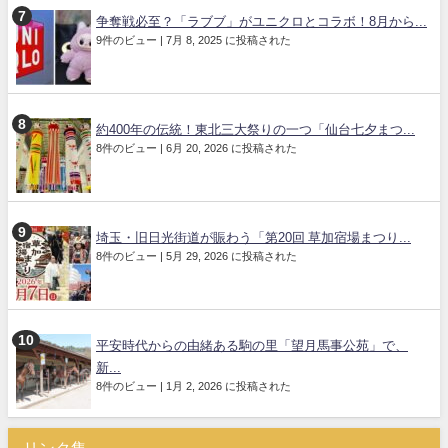
争奪戦必至？「ラブブ」がユニクロとコラボ！8月から...
9件のビュー
|
7月 8, 2025 に投稿された
約400年の伝統！東北三大祭りの一つ「仙台七夕まつ...
8件のビュー
|
6月 20, 2026 に投稿された
埼玉・旧日光街道が賑わう「第20回 草加宿場まつり...
8件のビュー
|
5月 29, 2026 に投稿された
平安時代からの由緒ある駒の里「望月馬事公苑」で、
新...
8件のビュー
|
1月 2, 2026 に投稿された
リンク集