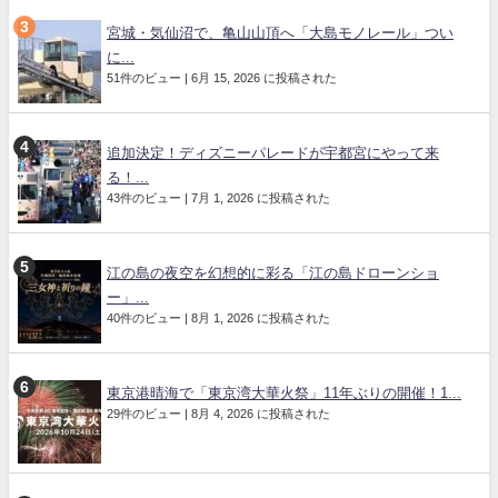
宮城・気仙沼で、亀山山頂へ「大島モノレール」つい
に...
51件のビュー
|
6月 15, 2026 に投稿された
追加決定！ディズニーパレードが宇都宮にやって来
る！...
43件のビュー
|
7月 1, 2026 に投稿された
江の島の夜空を幻想的に彩る「江の島ドローンショ
ー」...
40件のビュー
|
8月 1, 2026 に投稿された
東京港晴海で「東京湾大華火祭」11年ぶりの開催！1...
29件のビュー
|
8月 4, 2026 に投稿された