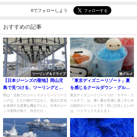
Xでフォローしよう
おすすめの記事
ツーリング＆ドライブ
旅グルメ
【日本ジーンズの聖地】岡山児
「東京ディズニーリゾート」夏
島で見つける、ツーリングとジ
を感じるクールダウン・グル
ーンズの魅力！
メ！
岡山・児島でのジーンズストリートツーリ
東京ディズニーリゾートでの「サマー・ク
ングは、ただの旅行ではなく、地元の文化
ールオフ」は、暑い夏を快適に過ごすため
を体感する貴重な機会でした。日本のジー
の絶好のイベントです！特に注目したいの
ンズ発祥の地で、自分だけ...
は、ベイマックスまんをト...