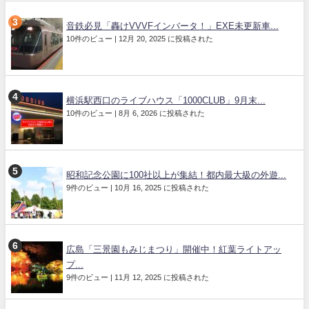
音鉄必見「轟けVVVFインバータ！」EXE未更新車...
10件のビュー
|
12月 20, 2025 に投稿された
横浜駅西口のライブハウス「1000CLUB」9月末...
10件のビュー
|
8月 6, 2026 に投稿された
昭和記念公園に100社以上が集結！都内最大級の外遊...
9件のビュー
|
10月 16, 2025 に投稿された
広島「三景園もみじまつり」開催中！紅葉ライトアッ
プ...
9件のビュー
|
11月 12, 2025 に投稿された