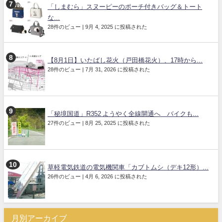
「しまむら」スヌーピーのポーチ付きバッグ＆トート
な...
28件のビュー
|
9月 4, 2025 に投稿された
【8月1日】いたばし花火（戸田橋花火）、17時から...
28件のビュー
|
7月 31, 2026 に投稿された
「秘境国道」R352 ようやく全線開通へ バイクも...
27件のビュー
|
8月 25, 2025 に投稿された
草軽電気鉄道の電気機関車「カブトムシ（デキ12形）...
26件のビュー
|
4月 6, 2026 に投稿された
月別アーカイブ