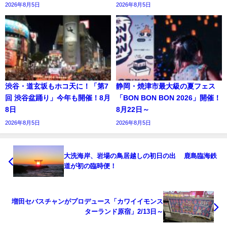
2026年8月5日
2026年8月5日
渋谷・道玄坂もホコ天に！「第7
静岡・焼津市最大級の夏フェス
回 渋谷盆踊り」今年も開催！8月
「BON BON BON 2026」開催！
8日
8月22日～
2026年8月5日
2026年8月5日
大洗海岸、岩場の鳥居越しの初日の出 鹿島臨海鉄
道が初の臨時便！
増田セバスチャンがプロデュース「カワイイモンス
ターランド原宿」2/13日～