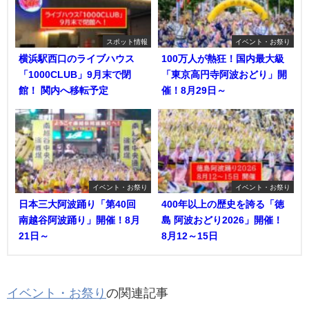
スポット情報
イベント・お祭り
横浜駅西口のライブハウス
100万人が熱狂！国内最大級
「1000CLUB」9月末で閉
「東京高円寺阿波おどり」開
館！ 関内へ移転予定
催！8月29日～
イベント・お祭り
イベント・お祭り
日本三大阿波踊り「第40回
400年以上の歴史を誇る「徳
南越谷阿波踊り」開催！8月
島 阿波おどり2026」開催！
21日～
8月12～15日
イベント・お祭り
の関連記事