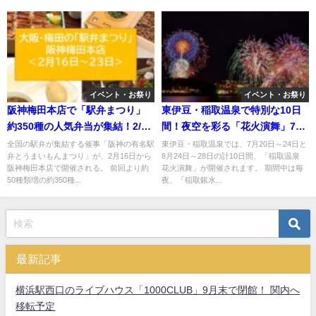
イベント・お祭り
イベント・お祭り
阪神梅田本店で「駅弁まつり」
東伊豆・稲取温泉で特別な10日
約350種の人気弁当が集結！2/16
間！夜空を彩る「花火演舞」7月
～
20日～
全国の駅弁が集結する催事「阪神の有名駅
東伊豆・稲取温泉では、7月20日～24日と
弁とうまいもんまつり」が、2月16日から
8月24日～28日の計10日間、「稲取温泉
阪神梅田本店で開催される。 前回より約
花火演舞」が開催されます。 期間中は毎
50種類増の約350種...
夜、「稲取銀水...
最新記事
横浜駅西口のライブハウス「1000CLUB」9月末で閉館！ 関内へ
移転予定