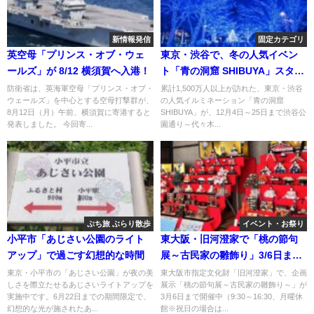
新情報発信
固定カテゴリ
英空母「プリンス・オブ・ウェ
東京・渋谷で、冬の人気イベン
ールズ」が 8/12 横須賀へ入港！
ト「青の洞窟 SHIBUYA」スター
ト！
防衛省は、英海軍空母「プリンス・オブ・
累計1,500万人以上が訪れた、東京・渋谷
ウェールズ」を中心とする空母打撃群が、
の人気イルミネーション「青の洞窟
8月12日（月）午前、横須賀に寄港すると
SHIBUYA」が、12月4日～25日まで渋谷公
発表しました。 今回寄...
園通り～代々木...
ぷち旅 ぶらり散歩
イベント・お祭り
小平市「あじさい公園のライト
東大阪・旧河澄家で「桃の節句
アップ」で過ごす幻想的な時間
展～古民家の雛飾り」3/6日まで
開催
東京・小平市の「あじさい公園」が夜の美
東大阪市指定文化財「旧河澄家」で、企画
しさを際立たせるあじさいライトアップを
展示「桃の節句展～古民家の雛飾り～」が
実施中です。6月22日までの期間限定で、
3月6日まで開催中（9:30～16:30、月曜休
幻想的な光が施されたあ...
館※祝日の場合は...