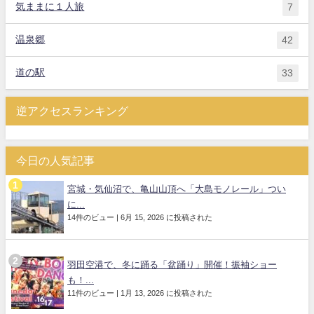
気ままに１人旅
7
温泉郷
42
道の駅
33
逆アクセスランキング
今日の人気記事
宮城・気仙沼で、亀山山頂へ「大島モノレール」つい
に...
14件のビュー
|
6月 15, 2026 に投稿された
羽田空港で、冬に踊る「盆踊り」開催！振袖ショー
も！...
11件のビュー
|
1月 13, 2026 に投稿された