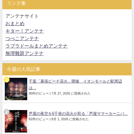
リンク集
アンテナサイト
おまとめ
キター！アンテナ
つべこアンテナ
ラブラドールまとめアンテナ
無理難題アンテナ
今週の人気記事
千葉「幕張ビーチ花火」開催 イオンモールと駅周辺
は...
90件のビュー
|
7月 27, 2026 に投稿された
芦屋の夜空を6千発の花火が彩る「芦屋サマーカーニバ...
82件のビュー
|
8月 1, 2026 に投稿された