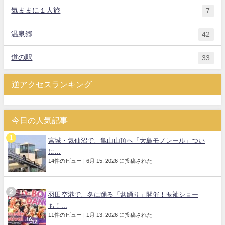
気ままに１人旅
7
温泉郷
42
道の駅
33
逆アクセスランキング
今日の人気記事
宮城・気仙沼で、亀山山頂へ「大島モノレール」つい
に...
14件のビュー
|
6月 15, 2026 に投稿された
羽田空港で、冬に踊る「盆踊り」開催！振袖ショー
も！...
11件のビュー
|
1月 13, 2026 に投稿された