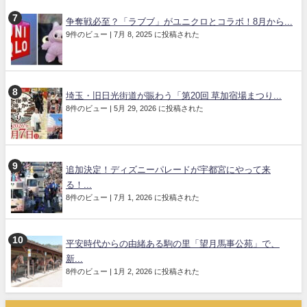
争奪戦必至？「ラブブ」がユニクロとコラボ！8月から...
9件のビュー
|
7月 8, 2025 に投稿された
埼玉・旧日光街道が賑わう「第20回 草加宿場まつり...
8件のビュー
|
5月 29, 2026 に投稿された
追加決定！ディズニーパレードが宇都宮にやって来
る！...
8件のビュー
|
7月 1, 2026 に投稿された
平安時代からの由緒ある駒の里「望月馬事公苑」で、
新...
8件のビュー
|
1月 2, 2026 に投稿された