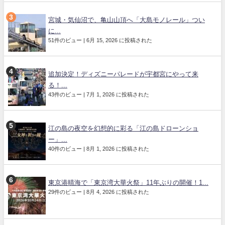
宮城・気仙沼で、亀山山頂へ「大島モノレール」つい
に...
51件のビュー
|
6月 15, 2026 に投稿された
追加決定！ディズニーパレードが宇都宮にやって来
る！...
43件のビュー
|
7月 1, 2026 に投稿された
江の島の夜空を幻想的に彩る「江の島ドローンショ
ー」...
40件のビュー
|
8月 1, 2026 に投稿された
東京港晴海で「東京湾大華火祭」11年ぶりの開催！1...
29件のビュー
|
8月 4, 2026 に投稿された