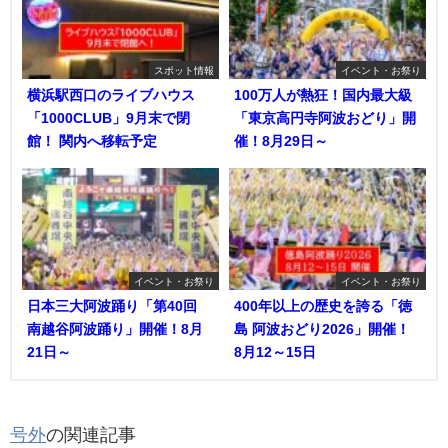
スポット情報
イベント・お祭り
横浜駅西口のライブハウス
100万人が熱狂！国内最大級
「1000CLUB」9月末で閉
「東京高円寺阿波おどり」開
館！ 関内へ移転予定
催！8月29日～
イベント・お祭り
イベント・お祭り
日本三大阿波踊り「第40回
400年以上の歴史を誇る「徳
南越谷阿波踊り」開催！8月
島 阿波おどり2026」開催！
21日～
8月12～15日
号外
の関連記事