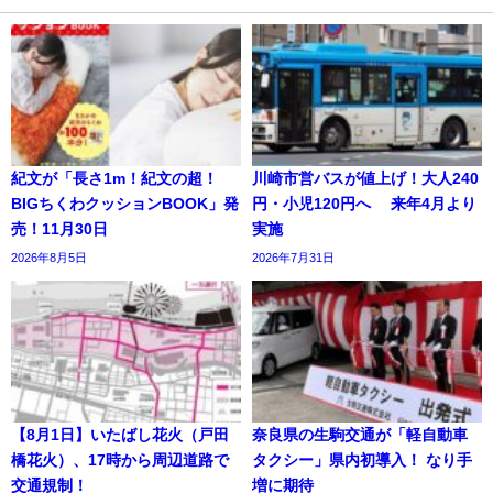
紀文が「長さ1m！紀文の超！
川崎市営バスが値上げ！大人240
BIGちくわクッションBOOK」発
円・小児120円へ 来年4月より
売！11月30日
実施
2026年8月5日
2026年7月31日
【8月1日】いたばし花火（戸田
奈良県の生駒交通が「軽自動車
橋花火）、17時から周辺道路で
タクシー」県内初導入！ なり手
交通規制！
増に期待