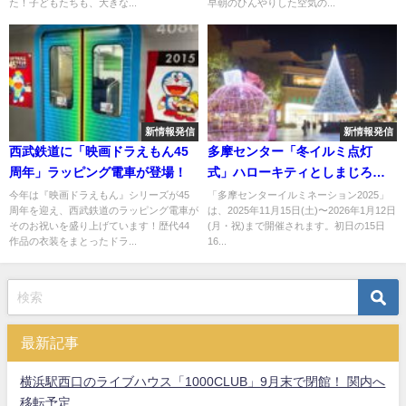
た！子どもたちも、大きな...
早朝のひんやりした空気の...
新情報発信
新情報発信
西武鉄道に「映画ドラえもん45
多摩センター「冬イルミ点灯
周年」ラッピング電車が登場！
式」ハローキティとしまじろう
の共演も！
今年は『映画ドラえもん』シリーズが45
「多摩センターイルミネーション2025」
周年を迎え、西武鉄道のラッピング電車が
は、2025年11月15日(土)〜2026年1月12日
そのお祝いを盛り上げています！歴代44
(月・祝)まで開催されます。初日の15日
作品の衣装をまとったドラ...
16...
最新記事
横浜駅西口のライブハウス「1000CLUB」9月末で閉館！ 関内へ
移転予定