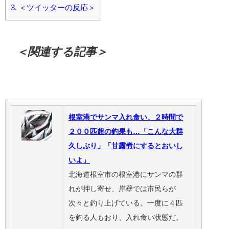
3.
＜ツイッターの反応＞
＜関連する記事＞
根室港でサンマ入れ食い、２時間で
２００匹超の釣果も…「こんな大群
久しぶり」「甘露煮にするとおいし
いよ」
北海道根室市の根室港にサンマの群
れが押し寄せ、岸壁では市民らが
次々と釣り上げている。一度に４匹
を釣る人もおり、入れ食い状態だ。