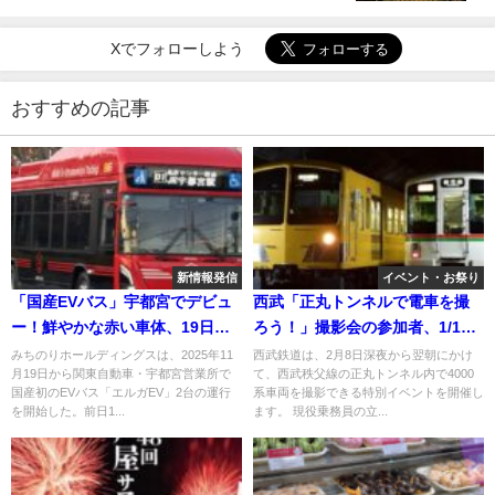
Xでフォローしよう
おすすめの記事
新情報発信
イベント・お祭り
「国産EVバス」宇都宮でデビュ
西武「正丸トンネルで電車を撮
ー！鮮やかな赤い車体、19日か
ろう！」撮影会の参加者、1/15
ら運行
～募集します
みちのりホールディングスは、2025年11
西武鉄道は、2月8日深夜から翌朝にかけ
月19日から関東自動車・宇都宮営業所で
て、西武秩父線の正丸トンネル内で4000
国産初のEVバス「エルガEV」2台の運行
系車両を撮影できる特別イベントを開催し
を開始した。前日1...
ます。 現役乗務員の立...