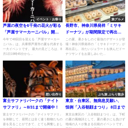
イベント・お祭り
旅グルメ
芦屋の夜空を6千発の花火が彩る
長野市、神奈川県発祥「ミサキ
「芦屋サマーカーニバル」開
ドーナツ」が期間限定で再出
催！8月1日
店！
今年で48回目を迎える「芦屋サマーカー
この夏、暑さをしのぐ最強のデザートが登
ニバル」は、兵庫県芦屋市の夏を代表する
場！神奈川県発祥の「ミサキドーナツ」が
一大イベントです。 最大の見どころは、8
再出店し、冷たいジェラートを挟んだドー
月1日19時45分から...
ナツサンドをお楽しみいた...
想い出作り
ぷち旅 ぶらり散歩
富士サファリパークの「ナイト
東京・台東区、無病息災願い、
サファリ」～8/31まで開催中！
恒例「入谷朝顔まつり」 8日まで
富士サファリパークの「ナイトサファリ」
東京台東区の「入谷朝顔まつり」は、下町
を体験して、昼間とは全く違う動物たちの
の夏の風物詩として、夏の暑さにも負けず
姿を見ることができて、とても興奮しまし
地域の人々が集まる伝統のイベントです。