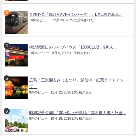
音鉄必見「轟けVVVFインバータ！」EXE未更新車...
10件のビュー
|
12月 20, 2025 に投稿された
横浜駅西口のライブハウス「1000CLUB」9月末...
10件のビュー
|
8月 6, 2026 に投稿された
広島「三景園もみじまつり」開催中！紅葉ライトアッ
プ...
9件のビュー
|
11月 12, 2025 に投稿された
昭和記念公園に100社以上が集結！都内最大級の外遊...
9件のビュー
|
10月 16, 2025 に投稿された