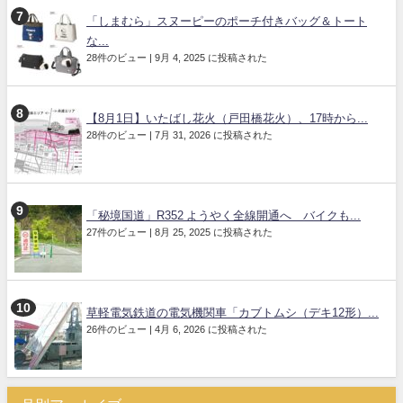
「しまむら」スヌーピーのポーチ付きバッグ＆トート
な...
28件のビュー
|
9月 4, 2025 に投稿された
【8月1日】いたばし花火（戸田橋花火）、17時から...
28件のビュー
|
7月 31, 2026 に投稿された
「秘境国道」R352 ようやく全線開通へ バイクも...
27件のビュー
|
8月 25, 2025 に投稿された
草軽電気鉄道の電気機関車「カブトムシ（デキ12形）...
26件のビュー
|
4月 6, 2026 に投稿された