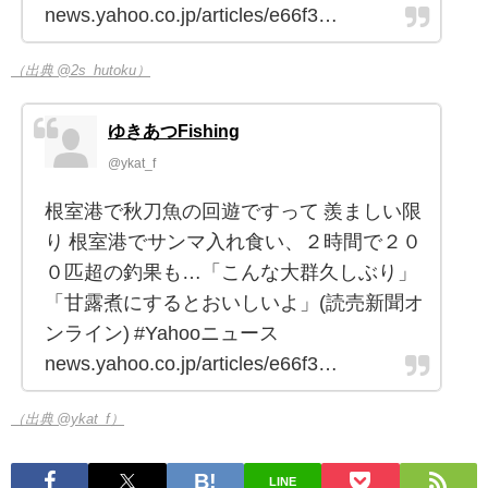
news.yahoo.co.jp/articles/e66f3…
（出典 @2s_hutoku）
ゆきあつFishing
@ykat_f
根室港で秋刀魚の回遊ですって 羨ましい限
り 根室港でサンマ入れ食い、２時間で２０
０匹超の釣果も…「こんな大群久しぶり」
「甘露煮にするとおいしいよ」(読売新聞オ
ンライン) #Yahooニュース
news.yahoo.co.jp/articles/e66f3…
（出典 @ykat_f）
LINE