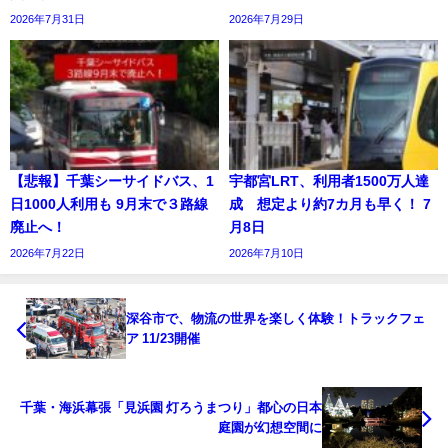
2026年7月31日
2026年7月29日
【悲報】千葉シーサイドバス、1
宇都宮LRT、利用者1500万人達
日1000人利用も 9月末で３路線
成 想定より約7カ月も早く！ 7
廃止へ！
月8日
2026年7月22日
2026年7月10日
深谷市で、物流の世界を楽しく体験！トラックフェ
ア 11/23開催
千葉・海浜幕張「見浜園 灯ろうまつり」都心の日本
庭園が幻想空間に