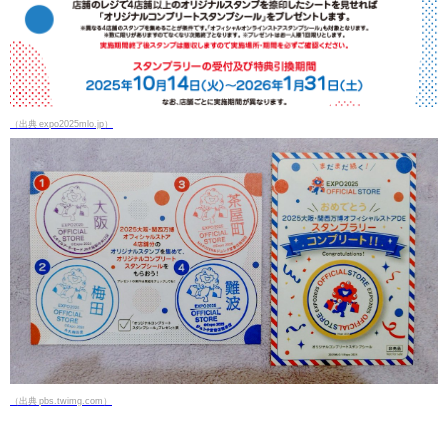
（出典 expo2025mlo.jp）
（出典 pbs.twimg.com）