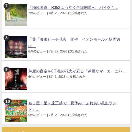
「秘境国道」R352 ようやく全線開通へ バイクも...
7件のビュー
|
8月 25, 2025 に投稿された
千葉「幕張ビーチ花火」開催 イオンモールと駅周辺
は...
6件のビュー
|
7月 27, 2026 に投稿された
芦屋の夜空を6千発の花火が彩る「芦屋サマーカーニバ...
6件のビュー
|
8月 1, 2026 に投稿された
名古屋・星ヶ丘三越で「夏休み！ふれあい昆虫ラン
ド」...
6件のビュー
|
7月 29, 2026 に投稿された