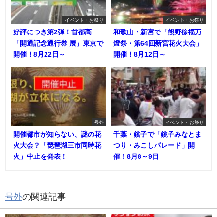
イベント・お祭り
イベント・お祭り
好評につき第2弾！首都高
和歌山・新宮で「熊野徐福万
「開通記念通行券 展」東京で
燈祭・第64回新宮花火大会」
開催！8月22日～
開催！8月12日～
号外
イベント・お祭り
開催都市が知らない、謎の花
千葉・銚子で「銚子みなとま
火大会？「琵琶湖三市同時花
つり・みこしパレード」開
火」中止を発表！
催！8月8～9日
号外
の関連記事