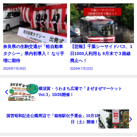
奈良県の生駒交通が「軽自動車
【悲報】千葉シーサイドバス、1
タクシー」県内初導入！ なり手
日1000人利用も 9月末で３路線
増に期待
廃止へ！
2026年7月29日
2026年7月22日
横須賀・うわまち広場で「まぜまぜマーケット
Vol.3」10/26開催！
国営昭和記念公園周辺で「箱根駅伝予選会」10月18
日（土）開催！