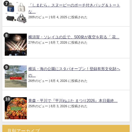
「しまむら」スヌーピーのポーチ付きバッグ＆トート
な...
28件のビュー
|
9月 4, 2025 に投稿された
横須賀・ソレイユの丘で、500発が夜空を彩る「 花...
27件のビュー
|
8月 7, 2026 に投稿された
横浜・海の公園にスタバオープン！登録有形文化財へ
の...
26件のビュー
|
8月 4, 2026 に投稿された
青森・平川で『平川ねぷた まつり2026』本日最終...
25件のビュー
|
8月 3, 2026 に投稿された
月別アーカイブ