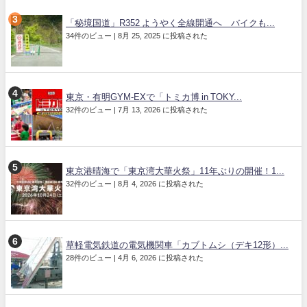
「秘境国道」R352 ようやく全線開通へ バイクも...
34件のビュー
|
8月 25, 2025 に投稿された
東京・有明GYM-EXで「トミカ博 in TOKY...
32件のビュー
|
7月 13, 2026 に投稿された
東京港晴海で「東京湾大華火祭」11年ぶりの開催！1...
32件のビュー
|
8月 4, 2026 に投稿された
草軽電気鉄道の電気機関車「カブトムシ（デキ12形）...
28件のビュー
|
4月 6, 2026 に投稿された