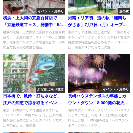
イベント・お祭り
道の駅
横浜・上大岡の京急百貨店で
湘南エリア初、道の駅「湘南ち
「京急鉄道フェス」開催中！5/7
がさき」7月7日（月）オープ
日まで
ン！
横浜の京急・上大岡駅に直結する京急百貨
湘南エリアは初となる道の駅、「湘南ちが
店で、「京急鉄道フェスティバル」が開催
さき」がついにオープンしますね！地域の
中。電車のパンタグラフや運転台の一部を
農産物や特産品を楽しめるフードコート
間近で見られる貴重な機会...
は、湘南エリアならではの魅...
ぷち旅 ぶらり散歩
イベント・お祭り
日本橋で、風鈴・打ち水など、
長崎ハウステンボスの年越しカ
江戸の知恵で涼を取るイベン
ウントダウン！8,000発の花火で
ト！
祝う新年
東京・日本橋エリアで開催されている
長崎県のテーマパークリゾート「ハウステ
「ECOEDO 日本橋 2025」は、江戸の風
ンボス」では、12月31日に日本最大級の
情を感じるのにぴったりのイベントです。
打ち上げ数、8,000発を誇る「ハウステン
江戸の昔から、夏の暑...
ボス・カウントダウ...