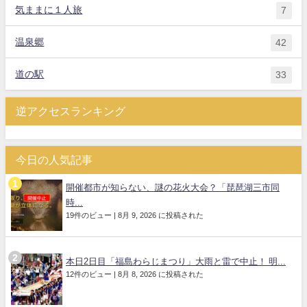
気ままに１人旅
7
温泉郷
42
道の駅
33
逆アクセスランキング
今日の人気記事
開催都市が知らない、謎の花火大会？「琵琶湖三市同
時...
19件のビュー
|
8月 9, 2026 に投稿された
本日2日目「福島わらじまつり」大雨と雷で中止！ 明...
12件のビュー
|
8月 8, 2026 に投稿された