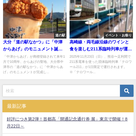
道の駅
イベント・お祭り
大分「道の駅なかつ」に「中津
高崎線・両毛線沿線のワインと
からあげ」のモニュメント誕
食を楽しむ211系臨時列車が運
生！
行！
「中津からあげ」が商標登録されて来年1
2025年11月23日（日）、熊谷〜足利間で
月で10周年、からあげの聖地、大分県中
211系電車を使った団体臨時列車「テロワ
津市の「道の駅なかつ」に「中津からあ
ール211」が1日限定で運行されます。
げ」のモニュメントが完成し...
※「テロワール...
最新記事
好評につき第2弾！首都高「開通記念通行券 展」東京で開催！8
月22日～