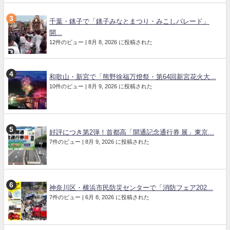
千葉・銚子で「銚子みなとまつり・みこしパレード」
開...
12件のビュー
|
8月 8, 2026 に投稿された
和歌山・新宮で「熊野徐福万燈祭・第64回新宮花火大...
10件のビュー
|
8月 9, 2026 に投稿された
好評につき第2弾！首都高「開通記念通行券 展」東京...
7件のビュー
|
8月 9, 2026 に投稿された
神奈川区・横浜市民防災センターで「消防フェア202...
7件のビュー
|
6月 8, 2026 に投稿された