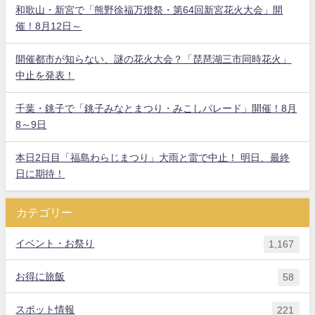
和歌山・新宮で「熊野徐福万燈祭・第64回新宮花火大会」開
催！8月12日～
開催都市が知らない、謎の花火大会？「琵琶湖三市同時花火」
中止を発表！
千葉・銚子で「銚子みなとまつり・みこしパレード」開催！8月
8～9日
本日2日目「福島わらじまつり」大雨と雷で中止！ 明日、最終
日に期待！
カテゴリー
イベント・お祭り
1,167
お得に旅飯
58
スポット情報
221