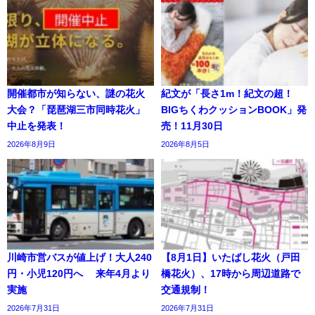
開催都市が知らない、謎の花火
紀文が「長さ1m！紀文の超！
大会？「琵琶湖三市同時花火」
BIGちくわクッションBOOK」発
中止を発表！
売！11月30日
2026年8月9日
2026年8月5日
川崎市営バスが値上げ！大人240
【8月1日】いたばし花火（戸田
円・小児120円へ 来年4月より
橋花火）、17時から周辺道路で
実施
交通規制！
2026年7月31日
2026年7月31日