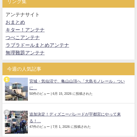
リンク集
アンテナサイト
おまとめ
キター！アンテナ
つべこアンテナ
ラブラドールまとめアンテナ
無理難題アンテナ
今週の人気記事
宮城・気仙沼で、亀山山頂へ「大島モノレール」つい
に...
50件のビュー
|
6月 15, 2026 に投稿された
追加決定！ディズニーパレードが宇都宮にやって来
る！...
47件のビュー
|
7月 1, 2026 に投稿された