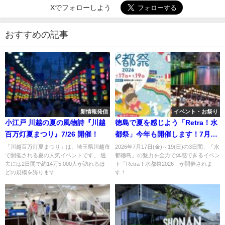
Xでフォローしよう
おすすめの記事
新情報発信
イベント・お祭り
小江戸 川越の夏の風物詩『川越
徳島で夏を感じよう「Retra！水
百万灯夏まつり』7/26 開催！
都祭」今年も開催します！7月17
日～
「川越百万灯夏まつり」は、埼玉県川越市
2026年7月17日(金)～19(日)の3日間、「水
で開催される夏の人気イベントです。 過
都徳島」の魅力を全力で体感できるイベン
去には2日間で約14万5,000人が訪れるほ
ト「Retra！水都祭2026」が開催されま
どの規模を誇ります...
す！...